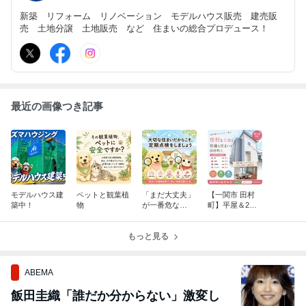
新築 リフォーム リノベーション モデルハウス販売 建売販
売 土地分譲 土地販売 など 住まいの総合プロデュース！
最近の画像つき記事
モデルハウス建
ペットと観葉植
「まだ大丈夫」
【一関市 田村
築中！
物
が一番危な
町】平屋＆2階
い！？住まいの
建て新築建売住
健康診断、して
宅
もっと見る
みませんか？
ABEMA
飯田圭織「誰だか分からない」激変し