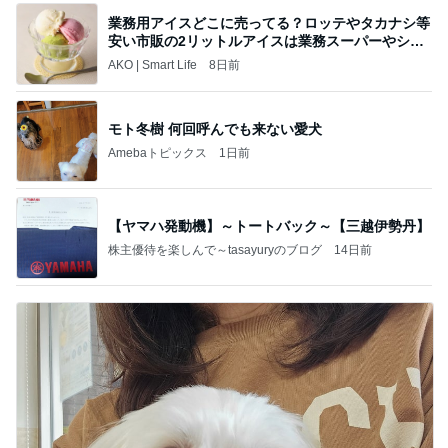
業務用アイスどこに売ってる？ロッテやタカナシ等
安い市販の2リットルアイスは業務スーパーやシャ
トレ
AKO | Smart Life
8日前
モト冬樹 何回呼んでも来ない愛犬
Amebaトピックス
1日前
【ヤマハ発動機】～トートバック～【三越伊勢丹】
株主優待を楽しんで～tasayuryのブログ
14日前