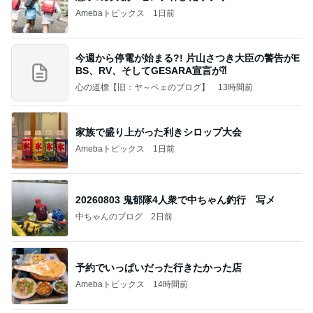
Amebaトピックス
1日前
今週から停電が始まる?! 片山さつき大臣の警告がE
BS、RV、そしてGESARA宣言が⁈
心の道標【旧：ヤ～ベェのブログ】
13時間前
家族で盛り上がった利きシロップ大会
Amebaトピックス
1日前
20260803 鬼郁隊4人衆で中ちゃん釣行 写メ
中ちゃんのブログ
2日前
予約でいっぱいだった行きたかった店
Amebaトピックス
14時間前