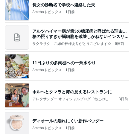
長女の診断名で学校へ連絡した夫
Amebaトピックス
1日前
アルツハイマー病が第3の糖尿病と呼ばれる理由…
糖の摂りすぎが脳細胞を破壊しかねないインスリン
の恐
サクラサク ご縁の神様ありがとうございます☆
6日前
11日ぶりの多肉棚への一斉水やり
Amebaトピックス
1日前
ホルヘとタマラと海の見えるレストランに
アレクサンダー オフィシャルブログ「ねこのしっ
3日前
ぽ欲しいな」Powered by Ameba
ディオールの崩れにくい新作パウダー
Amebaトピックス
1日前