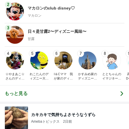
2
マカロンのclub disney♡
マカロン
3
日々是甘露2〜ディズニー風味〜
甘露
4
5
6
7
8
☆やまあこ☆
れこたんのデ
I＆Cママ 我
かすみめ家の
ととちゃんの
さんのディズ
ィズニー大好
が家のディズ
ディズニー大
イマジネーシ
Ꭰ
ニー日記
き♡孫4人
ニー♡ブログ
好き遠方組的
ョンタイム
ディズニー生
活
もっと見る
カキカキで気持ちよさそうなうずら
Amebaトピックス
2日前