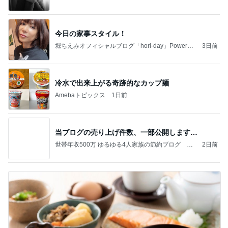
今日の家事スタイル！
堀ちえみオフィシャルブログ「hori-day」Powered
3日前
by Ameba
冷水で出来上がる奇跡的なカップ麺
Amebaトピックス
1日前
当ブログの売り上げ件数、一部公開します…
世帯年収500万 ゆるゆる4人家族の節約ブログ 〜
2日前
ケチ旦那と金銭感覚マヒ嫁の日々〜