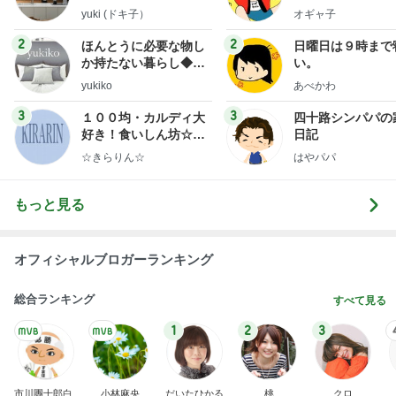
yuki (ドキ子）
オギャ子
2
2
ほんとうに必要な物し
日曜日は９時まで
か持たない暮らし◆Ke
い。
ep Life Simple◆〜イ
yukiko
あべかわ
ンテリアのきろく〜
3
3
１００均・カルディ大
四十路シンパパの
好き！食いしん坊☆き
日記
らりん☆のブログ
☆きらりん☆
はやパパ
もっと見る
オフィシャルブロガーランキング
総合ランキング
すべて見る
1
2
3
市川團十郎白
小林麻央
だいたひかる
桃
クロ