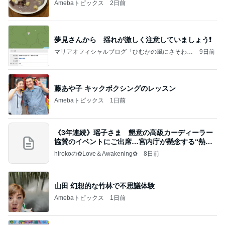
Amebaトピックス
2日前
夢見さんから 揺れが激しく注意していましょう❗️
マリアオフィシャルブログ「ひむかの風にさそわれ
9日前
て」Powered by Ameba
藤あや子 キックボクシングのレッスン
Amebaトピックス
1日前
《3年連続》瑶子さま 懇意の高級カーディーラー
協賛のイベントにご出席…宮内庁が懸念する“熱心
すぎ
hirokoの✿Love＆Awakening✿
8日前
山田 幻想的な竹林で不思議体験
Amebaトピックス
1日前