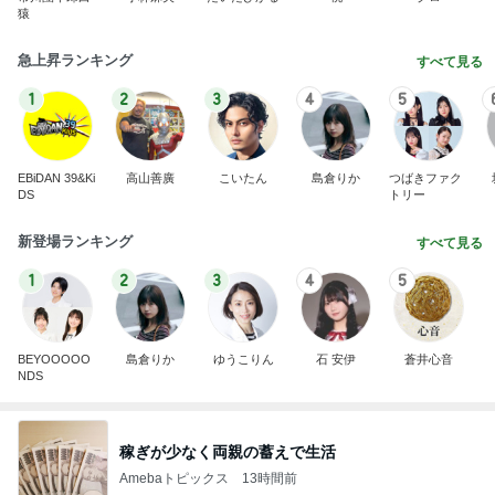
猿
急上昇ランキング
すべて見る
1
2
3
4
5
EBiDAN 39&Ki
高山善廣
こいたん
島倉りか
つばきファク
DS
トリー
新登場ランキング
すべて見る
1
2
3
4
5
BEYOOOOO
島倉りか
ゆうこりん
石 安伊
蒼井心音
NDS
稼ぎが少なく両親の蓄えで生活
Amebaトピックス
13時間前