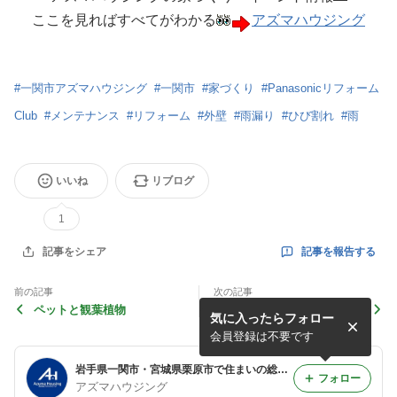
ここを見ればすべてがわかる
アズマハウジング
#
一関市アズマハウジング
#
一関市
#
家づくり
#
Panasonicリフォーム
Club
#
メンテナンス
#
リフォーム
#
外壁
#
雨漏り
#
ひび割れ
#
雨
いいね
リブログ
1
記事を報告する
記事をシェア
前の記事
次の記事
ペットと観葉植物
「まだ大丈夫」が一番危な
気に入ったらフォロー
い！？住まいの健康診断、し
てみませんか？
会員登録は不要です
岩手県一関市・宮城県栗原市で住まいの総合プロデュース アズマハウジングの住まい情報！
フォロー
アズマハウジング