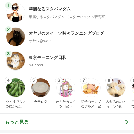
1
華麗なるスタバマダム
華麗なるスタバマダム （スターバックス研究家）
2
オヤジのスイーツ時々ランニングブログ
オヤジ@sweets
3
東京モーニング日和
maldoror
4
5
6
7
8
ひとりでもま
ラテログ
わんたのスイ
紅子のセレブ
みねみねのス
めにがんばる
ーツ日記〜小
なグルメ日記
イーツ&食パ
ブログ
さな幸せ♡コ
ンブログ❤️
ンビニスイー
ツ〜
もっと見る