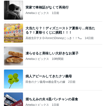
実家で車検証がなくて再発行
Amebaトピックス
1日前
大当たり？！ディズニーストア夏祭り…何当た
る？！夏祭りくじに挑戦！！！
高校生Dヲタ Ꭰ-ᎮꭵꭹꭴのDisneyにっき！！✎ܚ
14日前
凍らせると美味しい大好きなお菓子
Amebaトピックス
10時間前
病人アピールしてきたクソ義母
田舎のクソ義母vs都会育ちの嫁
2日前
堀ちえみの夫 6皿パンチャンの昼食
Amebaトピックス
1日前