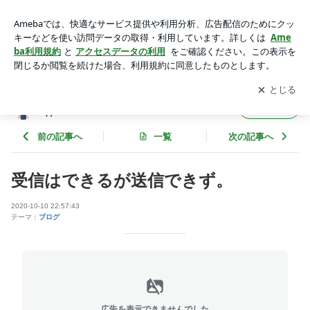
受信はできるが送信できず。 | あざみ野棒屋(Azaminoboy)@木
村泌尿器皮膚科
アプリをダウンロードして
ブログの更新通知
を受け取りまし
開く
ょう。
あざみ野棒屋(Azaminoboy)@木村泌尿器皮膚
フォロー
科
前の記事へ
一覧
次の記事へ
受信はできるが送信できず。
2020-10-10 22:57:43
テーマ：
ブログ
広告を表示できませんでした