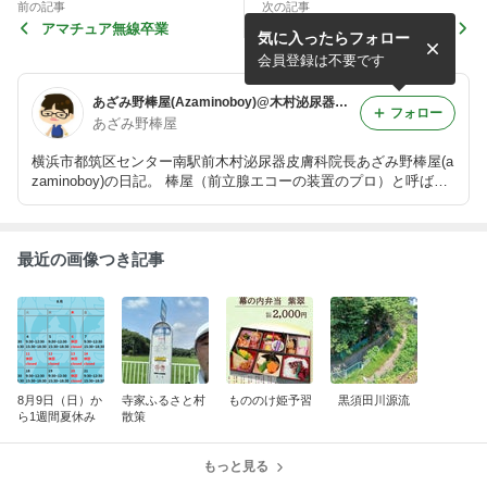
前の記事
次の記事
アマチュア無線卒業
第50回6m AND DOWN忘れ
気に入ったらフォロー
てた
会員登録は不要です
あざみ野棒屋(Azaminoboy)@木村泌尿器皮膚科
フォロー
あざみ野棒屋
横浜市都筑区センター南駅前木村泌尿器皮膚科院長あざみ野棒屋(a
zaminoboy)の日記。 棒屋（前立腺エコーの装置のプロ）と呼ばれ
て30年。 あざみ野駅発あざみ野ガーデンズ行きバスの沿線に住ん
でいます。
最近の画像つき記事
8月9日（日）か
寺家ふるさと村
もののけ姫予習
黒須田川源流
ら1週間夏休み
散策
もっと見る