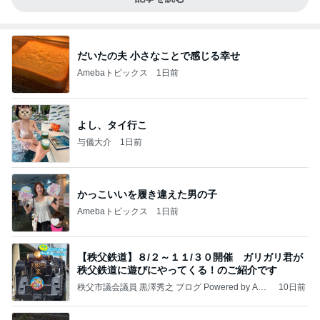
だいたの夫 小さなことで感じる幸せ
Amebaトピックス
1日前
よし、タイ行こ
与儀大介
1日前
かっこいいを履き違えた男の子
Amebaトピックス
1日前
【秩父鉄道】８/２～１１/３０開催 ガリガリ君が
秩父鉄道に遊びにやってくる！のご紹介です
秩父市議会議員 黒澤秀之 ブログ Powered by Ame
10日前
ba