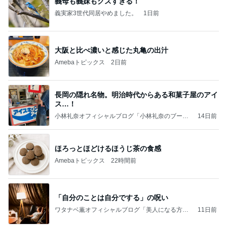
義母も義妹もクズすぎる！
義実家3世代同居やめました。
1日前
大阪と比べ濃いと感じた丸亀の出汁
Amebaトピックス
2日前
長岡の隠れ名物。明治時代からある和菓子屋のアイ
ス…！
小林礼奈オフィシャルブログ「小林礼奈のブーブ
14日前
ーブログ」Powered by Ameba
ほろっとほどけるほうじ茶の食感
Amebaトピックス
22時間前
「自分のことは自分でする」の呪い
ワタナベ薫オフィシャルブログ「美人になる方
11日前
法」Powered by Ameba