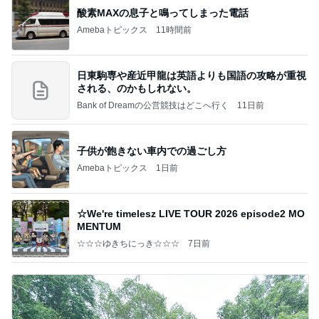
酸素MAXの息子と鳴ってしまった電話
Amebaトピックス
11時間前
日東駒専や産近甲龍は英語よりも国語の攻略が重視
される、のかもしれない。
Bank of Dreamの公営競技はどこへ行く
11日前
子供が飽きない車内での過ごし方
Amebaトピックス
1日前
☆We're timelesz LIVE TOUR 2026 episode2 MO
MENTUM
☆☆☆ゆきちにっき☆☆☆
7日前