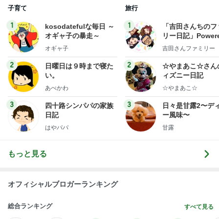
子育て
旅行
1
1
kosodatefulな毎日 ～
「吉田さんちのフ
オギャ子の暴走～
リー日記」Powere
y Ameba 吉田さ
オギャ子
吉田さんファミリー
ミリーオフィシャ
ログ
2
2
日曜日は９時まで寝た
☆やまあこ☆さん
い。
ィズニー日記
あべかわ
☆やまあこ☆
3
3
四十路シンパパの家族
日々是甘露2〜デ
日記
ー風味〜
はやパパ
甘露
もっと見る
オフィシャルブロガーランキング
総合ランキング
すべて見る