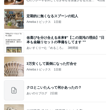
心のブレーキを外して引き寄せを加速させる方法：
4日前
引き寄せ研究所
定期的に無くなるスプーンの犯人
Amebaトピックス
1日前
㊗️喜びを分け合える未来❣️”【この混沌の理由】”⽇
本も⾦融リセットの準備をしてます ””
あいすくりーむ『めるころ』
3時間前
3万安くして面倒になった打合せ
Amebaトピックス
1日前
クロとこいたんって何かあったの？
あいのりブログ
2日前