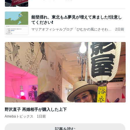
能登揺れ、東北も⚠️夢見が増えて来ました❗️注意し
てください❗️
マリアオフィシャルブログ「ひむかの風にさそわれ
2日前
て」Powered by Ameba
野沢直子 再婚相手が購入した上下
Amebaトピックス
1日前
記事を読む