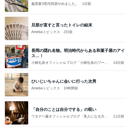
義実家3世代同居やめました。
1日前
旦那が直すと言ったトイレの結末
Amebaトピックス
2日前
長岡の隠れ名物。明治時代からある和菓子屋のアイ
ス…！
小林礼奈オフィシャルブログ「小林礼奈のブーブ
14日前
ーブログ」Powered by Ameba
ひいじいちゃんに会いに行った次男
Amebaトピックス
10時間前
「自分のことは自分でする」の呪い
ワタナベ薫オフィシャルブログ「美人になる方
11日前
法」Powered by Ameba