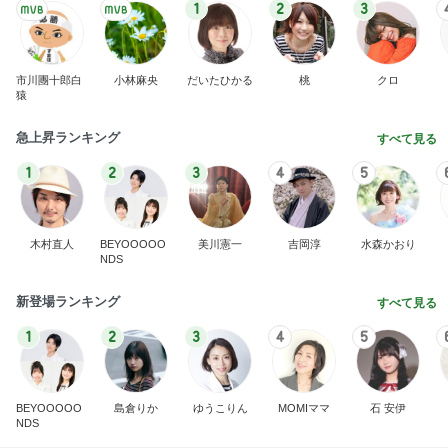
1
2
3
市川團十郎白
小林麻央
だいたひかる
桃
クロ
猿
急上昇ランキング
すべて見る
1
2
3
4
5
木村直人
BEYOOOOO
美川憲一
吉岡淳
水森かおり
NDS
新登場ランキング
すべて見る
1
2
3
4
5
BEYOOOOO
島倉りか
ゆうこりん
MOMIママ
石 安伊
NDS