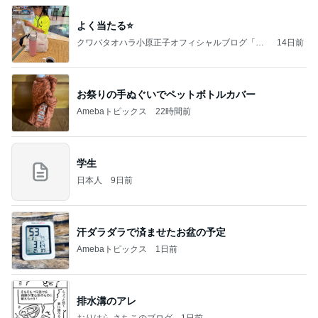
よく当たる⭐️
クワバタオハラ小原正子オフィシャルブログ「女
14日前
前。」powered by Ameba
お祭りの手ぬぐいでペットボトルカバー
Amebaトピックス
22時間前
学生
日本人
9日前
汗ダラダラで済ませたお盆の予定
Amebaトピックス
1日前
排水溝のアレ
おりはら さちこのブログ
1日前