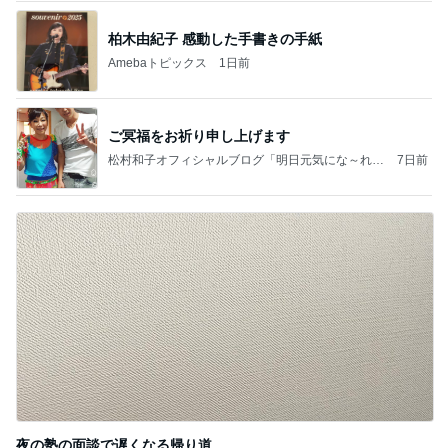
柏木由紀子 感動した手書きの手紙
Amebaトピックス
1日前
ご冥福をお祈り申し上げます
松村和子オフィシャルブログ「明日元気にな～れ」
7日前
Powered by Ameba
夜の塾の面談で遅くなる帰り道