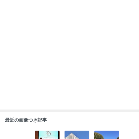
祝！！ 社長誕
片山晋呉プロと
空に住まう喜
祝：新年会
生会 ＆ ファ
オフィシャルス
び、特別な緑を
ーストフライデ
ポンサー契
一望。由緒正し
ー
約！！
い白亜のタワー
もっと見る
【三田綱町パー
クマンション
11階】
ABEMA
上白石萌音 喜びの報告に芸能界から祝
福の声｢お体を大切に｣