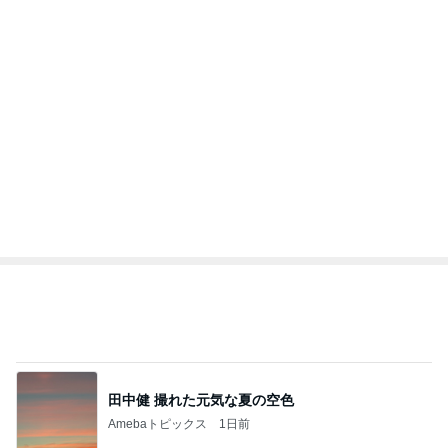
急上昇ランキング
すべて見る
1
2
3
4
5
加藤紀子
Sakurashimeji
真飛聖
尼子勝紀
モーニング
娘。'26 天気組
新登場ランキング
すべて見る
1
2
3
4
5
BEYOOOOO
ゆうこりん
島倉りか
MOMIママ
石 安伊
NDS
急に赤ちゃんなのと言い出した息子
Amebaトピックス
2日前