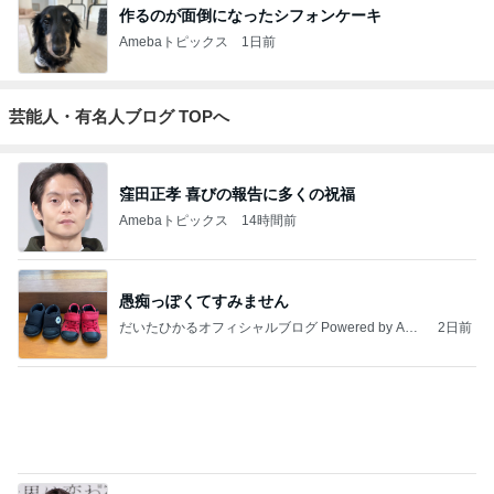
☆やまあこ☆
れこたんのデ
I＆Cママ 我
ととちゃんの
高校生Dヲタ
さんのディズ
ィズニー大好
が家のディズ
イマジネーシ
Ꭰ-ᎮꭵꭹꭴのDisn
ニー日記
き♡孫4人
ニー♡ブログ
ョンタイム
eyにっき！！
✎ܚ
もっと見る
田中健 撮れた元気な夏の空色
Amebaトピックス
1日前
假屋崎省吾 手抜きパスタでご馳走
Amebaトピックス
1日前