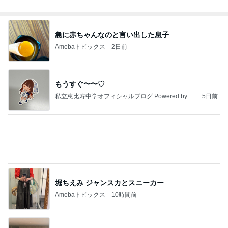
9/10【イベント】のお知らせ
辰巳ゆうとオフィシャルブログ Powered by Ameb
3日前
a
假屋崎省吾 別荘のくっきりな浅間山
Amebaトピックス
1日前
2026/08/02(K) 3本
何でかな？何でだろ？
8日前