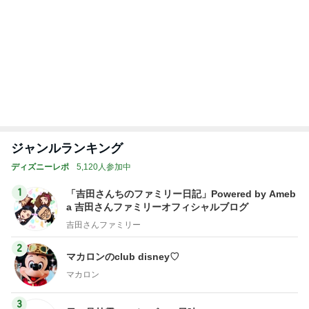
夫から知らされた義実家の帰省費用
Amebaトピックス
2日前
記事を読む
トップブロガーランキング
ペット
インテリア&DIY
1
1
おうちと暮らしの
しろとくろしろ
ピ 〜HOME&LI
たまねぎ
yuki (ドキ子）