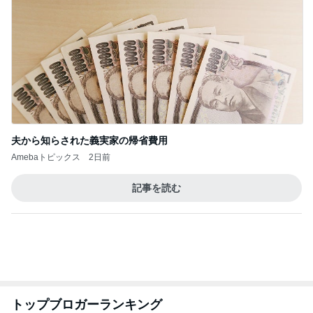
愚痴っぽくてすみません
だいたひかるオフィシャルブログ Powered by Ame
2日前
ba
構音障害の訓練方法より大切なこと
Amebaトピックス
2日前
昨日の通勤コーデ＆【本日20時スタート】楽天お買
い物マラソンお得情報まとめ
norikoオフィシャルブログ「Noricoco room 〜365
6日前
日コーディネート日記〜」Powered by Ameba