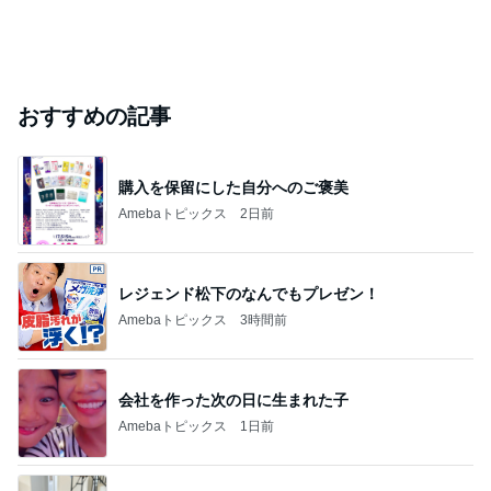
【注文住宅】すでにリフォームを、検討している。
桃オフィシャルブログ Powered by Ameba
1日前
ジャンルランキング
ディズニーレポ
5,120人参加中
1
「吉田さんちのファミリー日記」Powered by Ameb
a 吉田さんファミリーオフィシャルブログ
吉田さんファミリー
2
マカロンのclub disney♡
マカロン
3
日々是甘露2〜ディズニー風味〜
甘露
4
5
6
7
8