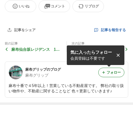
いいね
コメント
リブログ
記事を報告する
記事をシェア
前の記事
次の記事
麻布仙台坂レジデンス 100
＊麻布フラット＊
気に入ったらフォロー
2号室(*＾ー＾)ノ ～賃貸に
て募集～
会員登録は不要です
麻布グリップのブログ
フォロー
麻布グリップ
麻布十番で４5年以上！営業している不動産屋です。 弊社の取り扱
い物件や、不動産に関することなど 色々更新していきます♪
最近の画像つき記事