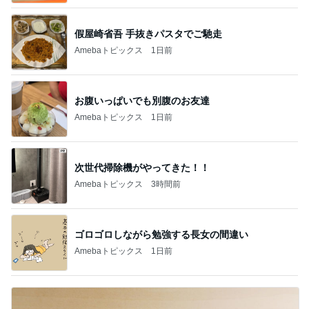
もうすぐ〜〜♡
私立恵比寿中学オフィシャルブログ Powered by A
5日前
meba
堀ちえみ ジャンスカとスニーカー
Amebaトピックス
10時間前
【注文住宅】すでにリフォームを、検討している。
桃オフィシャルブログ Powered by Ameba
1日前
ユニフォームが掛かる中でのリハーサル
Amebaトピックス
1日前