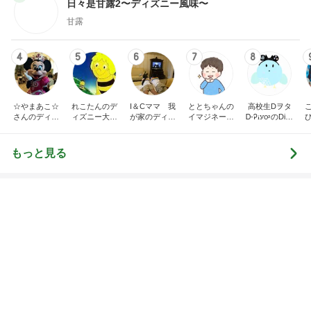
2
2
母さんは今日も世話を
ほんとうに必要な
やく
か持たない暮らし
ep Life Simple
藤緒 ミルカ
yukiko
ンテリアのきろく
3
3
白柴 『きなこ』 のお気
進撃のおはるさん
楽ブログ
づくり失敗したけ
は元気です〜
ひろ☆みき
おはる
もっと見る
オフィシャルブロガーランキング
総合ランキング
すべて見る
1
2
3
市川團十郎白
小林麻央
だいたひかる
桃
クロ
猿