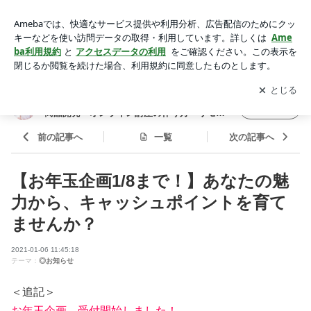
【お年玉企画1/8まで！】あなたの魅力から、キャッシュポイ
ントを育てませんか？ | 買い物スイッチをONにする方法／女
アプリをダウンロードして
ブログの更新通知
を受け取りまし
開く
性集客・商品開発・オンライン講座の作り方・リモートワーク
ょう。
の組織マネジメント・コンサル 女性
買い物スイッチをONにする方法／女性集客・
フォロー
商品開発・オンライン講座の作り方・リモー
トワークの組織マネジメント・コンサル 女性
前の記事へ
一覧
次の記事へ
【お年玉企画1/8まで！】あなたの魅
力から、キャッシュポイントを育て
ませんか？
2021-01-06 11:45:18
テーマ：
◎お知らせ
＜追記＞
お年玉企画、受付開始しました！