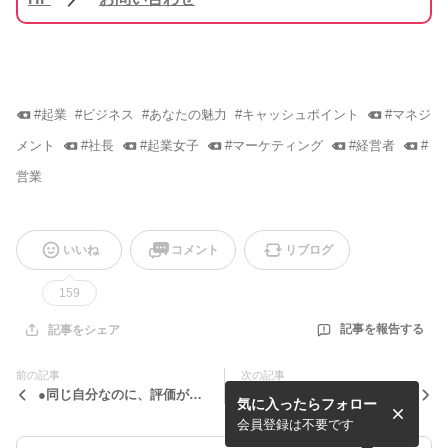
#
起業
#
ビジネス
#
あなたの魅力
#
キャッシュポイント
#
マネジ
メント
#
社長
#
起業女子
#
マーケティング
#
経営者
#
営業
いいね
コメント
リブログ
159
記事を報告する
記事をシェア
前の記事
次の記事
●同じ自分なのに、評価がが
●本日より開始！お年玉企画
気に入ったらフォロー
らりと変わった経験
もスタートします！！
会員登録は不要です