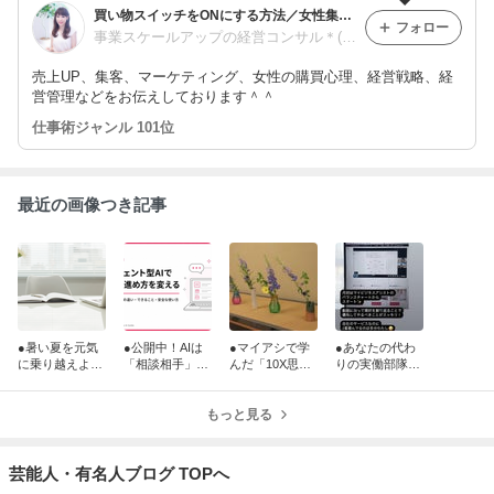
買い物スイッチをONにする方法／女性集客・商品開発・オンライン講座の作り方・リモートワークの組織マネジメント・コンサル 女性
フォロー
事業スケールアップの経営コンサル＊(株)Updraft渡辺亜侑美
売上UP、集客、マーケティング、女性の購買心理、経営戦略、経
営管理などをお伝えしております＾＾
仕事術ジャンル 101位
最近の画像つき記事
●暑い夏を元気
●公開中！AIは
●マイアシで学
●あなたの代わ
に乗り越えよ
「相談相手」か
んだ「10X思
りの実働部隊が
う！8月フライ
ら「一緒に働く
考」を実践！新
できる！8月マ
トポイントメニ
相棒」へ
しい挑戦が形に
イビジネスアシ
ュー
もっと見る
なりました
スト配信
芸能人・有名人ブログ TOPへ