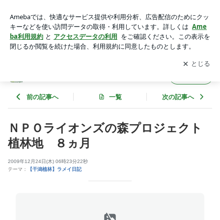
ＮＰＯライオンズの森プロジェクト植林地 ８ヵ月 | 地球にマ
ングローブを!!FROMインドネシア
アプリをダウンロードして
ブログの更新通知
を受け取りまし
開く
ょう。
地球にマングローブを!!FROMインドネシア
フォロー
前の記事へ
一覧
次の記事へ
ＮＰＯライオンズの森プロジェクト
植林地 ８ヵ月
2009年12月24日(木) 06時23分22秒
テーマ：
【干潟植林】ラメイ日記