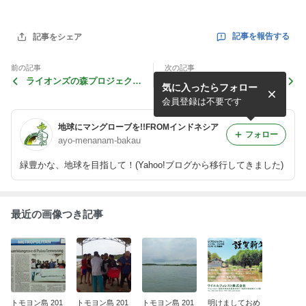
記事を報告する
記事をシェア
前の記事
次の記事
ライオンズの森プロジェクト
Bar Heart Strings
気に入ったらフォロー
植林地 11ヶ月（１）
会員登録は不要です
地球にマングローブを!!FROMインドネシア
フォロー
ayo-menanam-bakau
緑豊かな、地球を目指して！(Yahoo!ブログから移行してきました)
最近の画像つき記事
トモヨン島 201
トモヨン島 201
トモヨン島 201
明けましておめ