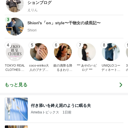
ションブログ
えりん
3
Shiori's「on」style〜干物女の成長記〜
Shiori
4
5
6
7
8
TOKYO REAL
coco-eririko大
銀の滴降る降
*** あやのハピ
UNIQLOコー
CLOTHES 大
人のプチプラ
るまわり
ログ ***
ディネート日
人世代のリア
mixコーデ
に・・・
記
ハ
ルクローズ
♪
もっと見る
付き添いを終え泥のように眠る夫
Amebaトピックス
1日前