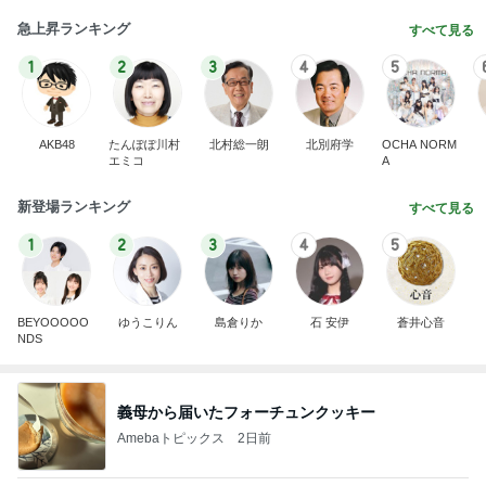
急上昇ランキング
すべて見る
1
2
3
4
5
AKB48
たんぽぽ川村
北村総一朗
北別府学
OCHA NORM
エミコ
A
新登場ランキング
すべて見る
1
2
3
4
5
BEYOOOOO
ゆうこりん
島倉りか
石 安伊
蒼井心音
NDS
義母から届いたフォーチュンクッキー
Amebaトピックス
2日前