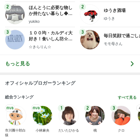
2
2
ほんとうに必要な物し
ゆうき酒場
か持たない暮らし◆Ke
ゆうき
ep Life Simple◆〜イ
yukiko
ンテリアのきろく〜
3
3
１００均・カルディ大
毎日笑顔で過ごし
好き！食いしん坊☆き
モモ母さん
らりん☆のブログ
☆きらりん☆
もっと見る
オフィシャルブロガーランキング
総合ランキング
すべて見る
1
2
3
市川團十郎白
小林麻央
だいたひかる
桃
クロ
猿