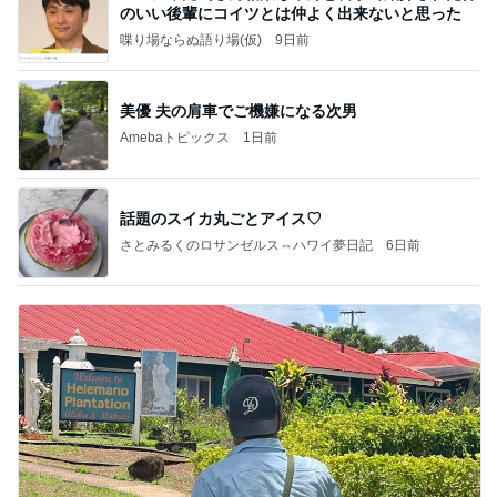
のいい後輩にコイツとは仲よく出来ないと思った
喋り場ならぬ語り場(仮)
9日前
美優 夫の肩車でご機嫌になる次男
Amebaトピックス
1日前
話題のスイカ丸ごとアイス♡
さとみるくのロサンゼルス⇔ハワイ夢日記
6日前