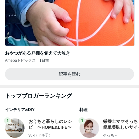
おやつがある戸棚を覚えて大泣き
Amebaトピックス
1日前
記事を読む
トップブロガーランキング
インテリア&DIY
料理
1
1
おうちと暮らしのレシ
栄養士ママそっち
ピ 〜HOME&LIFE〜
簡単美味しいサイ
献立
yuki (ドキ子）
そっち～