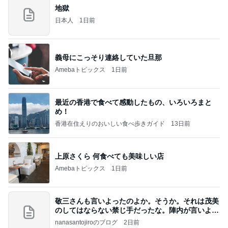
地獄
日本人
1日前
義母にこっそり連絡していた旦那
Amebaトピックス
1日前
最近の香港で食べて感動したもの、いろいろまと
め！
香港在住えりのおいしい食べ歩きガイド
13日前
上原さくら 何食べても美味しい店
Amebaトピックス
1日前
敬三さんも言いよったのよか。そうか。それは茂美
のしてはならない禁じ手だったな。陣内が言いよる
のよ
nanasantojiroのブログ
2日前