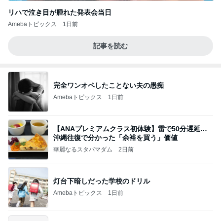
リハで泣き目が腫れた発表会当日
Amebaトピックス
1日前
記事を読む
完全ワンオペしたことない夫の愚痴
Amebaトピックス
1日前
【ANAプレミアムクラス初体験】雷で50分遅延…
沖縄往復で分かった「余裕を買う」価値
華麗なるスタバマダム
2日前
灯台下暗しだった学校のドリル
Amebaトピックス
1日前