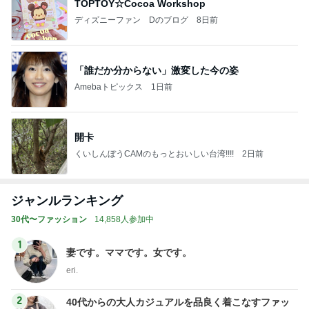
TOPTOY☆Cocoa Workshop
ディズニーファン Dのブログ
8日前
「誰だか分からない」激変した今の姿
Amebaトピックス
1日前
開卡
くいしんぼうCAMのもっとおいしい台湾!!!!
2日前
ジャンルランキング
30代〜ファッション
14,858人参加中
1
妻です。ママです。女です。
eri.
2
40代からの大人カジュアルを品良く着こなすファッ