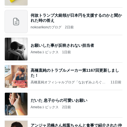
何故トランプ大統領が日本円を支援するのかと聞か
れた時の答え
nokoarikonのブログ
2日前
お願いした事が反映されない担当者
Amebaトピックス
1日前
高橋直純のトラブルメーカー第1167回更新しまし
た！
高橋直純オフィシャルブログ「なおずみぶろぐ」
11日前
Powered by Ameba
だいた 息子からの可愛いお願い
Amebaトピックス
2日前
アンジャ児嶋さん相葉ちゃんと食事で紹介された仲