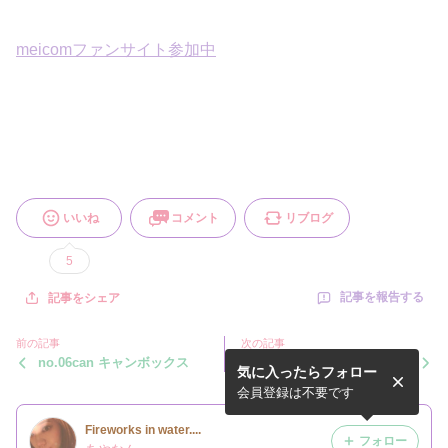
meicomファンサイト参加中
いいね
コメント
リブログ
5
記事を報告する
記事をシェア
前の記事
次の記事
no.06can キャンボックス
体脂肪を考えるお茶(プーア
気に入ったらフォロー
ㇽ茶)
会員登録は不要です
Fireworks in water....
フォロー