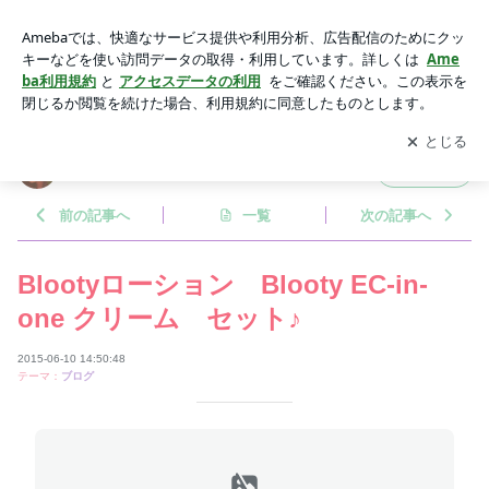
Blootyローション Blooty EC-in-one クリーム セット♪ | Fire
works in water....
アプリをダウンロードして
ブログの更新通知
を受け取りまし
開く
ょう。
Fireworks in water....
フォロー
前の記事へ
一覧
次の記事へ
Blootyローション Blooty EC-in-
one クリーム セット♪
2015-06-10 14:50:48
テーマ：
ブログ