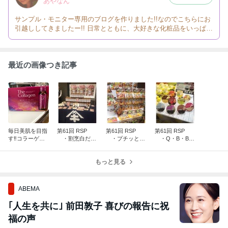
あやなん
サンプル・モニター専用のブログを作りました!!なのでこちらにお
引越ししてきましたー!! 日常とともに、大好きな化粧品をいっぱい
ご紹介していきまーす!!!! ＠コスメでもたくさん書き込み中なので
そちらもみてね♪
最近の画像つき記事
毎日美肌を目指
第61回 RSP
第61回 RSP
第61回 RSP
す‼︎コラーゲン
・割烹白だし
・プチッとご
・Q・B・B
ドリンク
(ヤマキ）
はんズ(エバラ
チーズデザート
食品工業）
6P 贅沢マンゴ
もっと見る
ー／瀬戸内レモ
ン(六甲バタ
ー）
ABEMA
｢人生を共に｣ 前田敦子 喜びの報告に祝
福の声