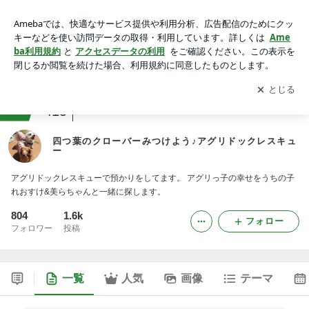
四つ葉のクローバーみつけよう♪アグリドックレスキュー
アプリをダウンロードして
ブログの更新通知
を受け取りまし
開く
ょう。
ranking
犬との生活ジャンル
415
四つ葉のクローバーみつけよう♪アグリドックレスキュ
ー
アグリドックレスキューで預かりをしてます。 アグリっ子の幸せをうちの子
れおすけ&美らちゃんと一緒に探します。
804
1.6k
フォロー
フォロワー
投稿
一覧
人気
画像
テーマ