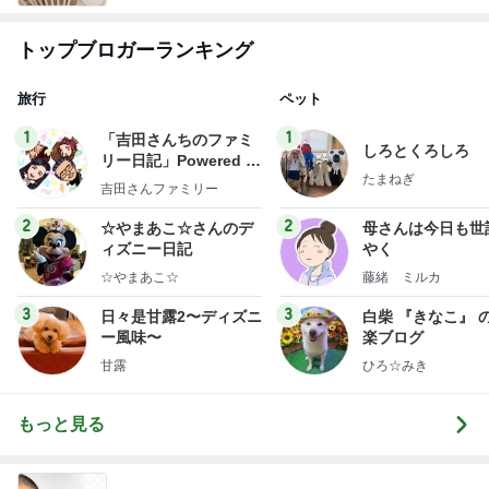
トップブロガーランキング
旅行
ペット
1
1
「吉田さんちのファミ
しろとくろしろ
リー日記」Powered b
たまねぎ
y Ameba 吉田さんファ
吉田さんファミリー
ミリーオフィシャルブ
ログ
2
2
☆やまあこ☆さんのデ
母さんは今日も世
ィズニー日記
やく
☆やまあこ☆
藤緒 ミルカ
3
3
日々是甘露2〜ディズニ
白柴 『きなこ』 
ー風味〜
楽ブログ
甘露
ひろ☆みき
もっと見る