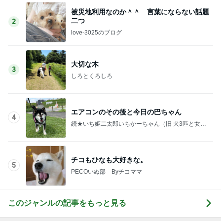
被災地利用なのか＾＾ 言葉にならない話題
二つ
2
love-3025のブログ
大切な木
3
しろとくろしろ
エアコンのその後と今日の巴ちゃん
4
続★いち姫二太郎いちかーちゃん（旧 犬3匹と女一
人で住む家を建てる！！）
チコもひなも大好きな。
5
PECOいぬ部 Byチコママ
このジャンルの記事をもっと見る