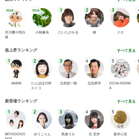
1
2
3
市川團十郎白
小林麻央
だいたひかる
桃
クロ
猿
急上昇ランキング
すべて見る
1
2
3
4
5
AKB48
たんぽぽ川村
北村総一朗
北別府学
OCHA NORM
エミコ
A
新登場ランキング
すべて見る
1
2
3
4
5
BEYOOOOO
ゆうこりん
島倉りか
石 安伊
蒼井心音
NDS