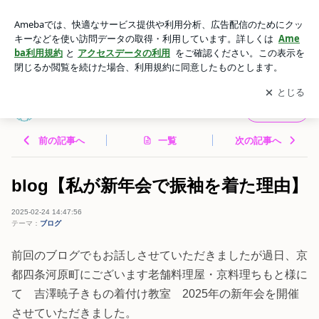
blog【私が新年会で振袖を着た理由】 | 吉澤暁子きもの着付け
教室 レッスンブログ
アプリをダウンロードして
ブログの更新通知
を受け取りまし
開く
ょう。
吉澤暁子きもの着付け教室 レッスンブログ
フォロー
前の記事へ
一覧
次の記事へ
blog【私が新年会で振袖を着た理由】
2025-02-24 14:47:56
テーマ：
ブログ
前回のブログでもお話しさせていただきましたが過日、京
都四条河原町にございます老舗料理屋・京料理ちもと様に
て 吉澤暁子きもの着付け教室 2025年の新年会を開催
させていただきました。