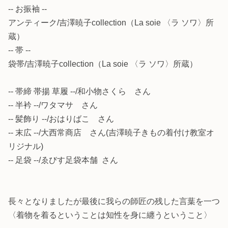
-- お振袖 --
アンティーク/吉澤暁子collection（La soie 〈ラ ソワ〉所
蔵）
-- 帯 --
袋帯/吉澤暁子collection（La soie 〈ラ ソワ〉所蔵）
-- 帯締 帯揚 草履 --/和小物さくら さん
-- 半衿 --/ワタマサ さん
-- 髪飾り --/おはりばこ さん
-- 末広 --/大西常商店 さん(吉澤暁子きもの着付け教室オ
リジナル)
-- 足袋 --/ゑびす足袋本舗 さん
長々となりましたが最後に我らの師匠の残した言葉を一つ
〈着物を着るということは知性を身に纏うということ〉