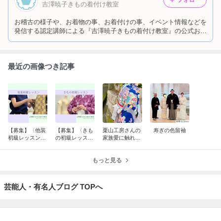
吉澤暁子きもの着付け教室
お稽古の様子や、お着物の事、お着付けの事、イベント情報などを
発信する認定講師による『吉澤暁子きもの着付け教室』の公式お稽
古ブログです。
最近の画像つき記事
【募集】〈他装
【募集】〈きも
栗山工房さんの
寿ぎの色留袖
初級レッスン〉
の初級レッス
家族愛に触れる
5月スタート
ン〉5月スター
卒業式のお支度
ト
もっと見る
芸能人・有名人ブログ TOPへ