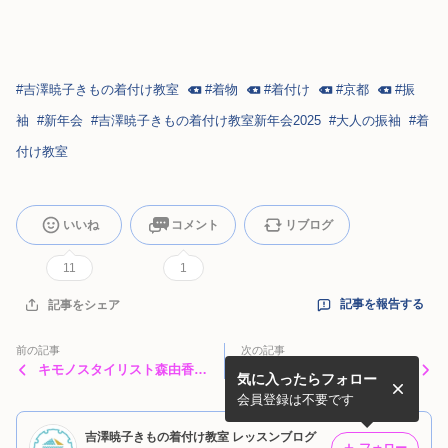
#
吉澤暁子きもの着付け教室
#
着物
#
着付け
#
京都
#
振
袖
#
新年会
#
吉澤暁子きもの着付け教室新年会2025
#
大人の振袖
#
着
付け教室
いいね
コメント
リブログ
11
1
記事を報告する
記事をシェア
前の記事
次の記事
キモノスタイリスト森由香利
吉澤暁子きもの着付け教室
気に入ったらフォロー
先生のトークイベントへ
2025年新年会
会員登録は不要です
吉澤暁子きもの着付け教室 レッスンブログ
フォロー