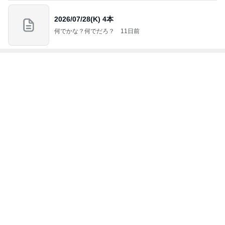
下町マリーン
安くて美味し
道産子どすど
いもっちゃん
たかまつせん
ズ・一口馬
い物が好き☆
す！
のブログ
いちの食い散
主・立ち飲
彡
らかし日記
み・立ち食い
そば
もっと見る
トップブロガーランキング
インテリア&DIY
ファッション
1
1
おうちと暮らしのレシ
妻です。ママです
ピ 〜HOME&LIFE〜
です。
yuki (ドキ子）
eri.
2
2
ほんとうに必要な物し
40代からの大人
か持たない暮らし◆Ke
アルを品良く着こ
ep Life Simple◆〜イ
ファッションブロ
yukiko
えりん
ンテリアのきろく〜
3
3
１００均・カルディ大
銀の滴降る降るま