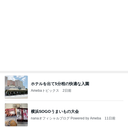
Amebaトピックス
1日前
インターン面接3
四コマ戦士 パパ戦記
7日前
怖くてしたことがない子どもの耳かき
Amebaトピックス
13時間前
きっと高市ってこの時代に嘘、誤魔化し、はぐらか
しても【バレない】【通用する】とでも思ってたん
だろ
広報 いぬねこ本舗
9日前