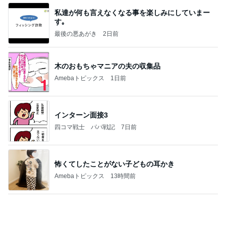
高橋英樹 蓼科の心地よい山の風
Amebaトピックス
1日前
《3年連続》瑶子さま 懇意の高級カーディーラー
協賛のイベントにご出席…宮内庁が懸念する“熱心
すぎ
hirokoの✿Love＆Awakening✿
8日前
夫も娘も頬張ったスタミナおかず
Amebaトピックス
1日前
夢見さんから 揺れが激しく注意していましょう❗️
マリアオフィシャルブログ「ひむかの風にさそわれ
9日前
て」Powered by Ameba
山田 幻想的な竹林で不思議体験
Amebaトピックス
1日前