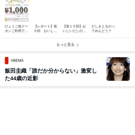
ひょうご旅クー
【レポート】第
【第１０回】お
だしをとるのっ
ポンご利用でき
９回 おいしい
いしいだしのお
てめんどう？
ます
だしのおはなし
はなし会 開催
会
します
もっと見る
ABEMA
飯田圭織「誰だか分からない」激変し
た44歳の近影