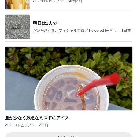
手抜きごはんも気分が上がる食器
Amebaトピックス
1日前
20260803 鬼郁隊4人衆で中ちゃん釣行 写メ
中ちゃんのブログ
2日前
検診でまさかの心筋梗塞の可能性
Amebaトピックス
1日前
業務用アイスどこに売ってる？ロッテやタカナシ等
安い市販の2リットルアイスは業務スーパーやシャ
トレ
AKO | Smart Life
8日前
美奈代 ヤクルトのマスカット味