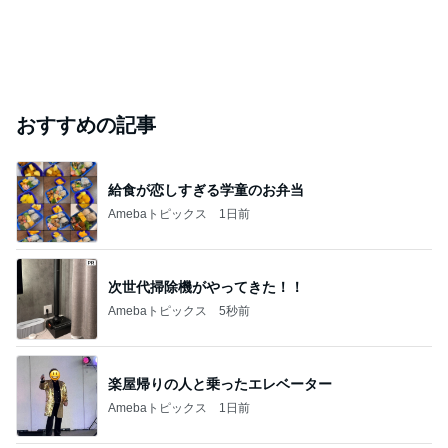
肩代わり出来ない小さな地震の噂
Amebaトピックス
1日前
芸能人・有名人ブログ TOPへ
飯島直子「イライラ」投稿に様々な声
Amebaトピックス
1日前
悲しすぎて立ち直れない。
クロオフィシャルブログPowered by Ameba
1日前
藤あや子「熱湯が」火傷に心配の声
Amebaトピックス
1日前