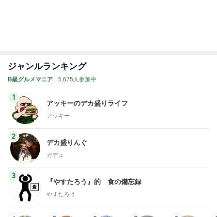
好き！食いしん坊☆き
に・・・
らりん☆のブログ
☆きらりん☆
illallan
もっと見る
オフィシャルブロガーランキング
総合ランキング
すべて見る
1
2
3
市川團十郎白
小林麻央
だいたひかる
桃
クロ
猿
急上昇ランキング
すべて見る
1
2
3
4
5