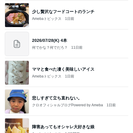
寝る前にメロン半玉食べ減った体重
Amebaトピックス
23時間前
記事を読む
得意じゃなかったドリンクのスーベニア
Amebaトピックス
1日前
今週から停電が始まる?! 片山さつき大臣の警告がE
BS、RV、そしてGESARA宣言が⁈
心の道標【旧：ヤ～ベェのブログ】
10時間前