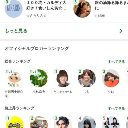
明日は1人で
だいたひかるオフィシャルブログ Powered by Ame
1日前
ba
量が少なく残念なミスドのアイス
Amebaトピックス
2日前
記事を読む