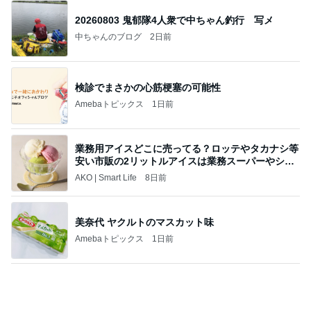
ついにポチした人気のハイライト
Amebaトピックス
1日前
当ブログの売り上げ件数、一部公開します…
世帯年収500万 ゆるゆる4人家族の節約ブログ 〜
1日前
ケチ旦那と金銭感覚マヒ嫁の日々〜
節約生活に魔が差した焼肉きんぐ
Amebaトピックス
1日前
美味しいお茶とお菓子で。母とティータイム
小林礼奈オフィシャルブログ「小林礼奈のブーブー
8日前
ブログ」Powered by Ameba
好奇心を満たしに行く初の国
Amebaトピックス
11時間前