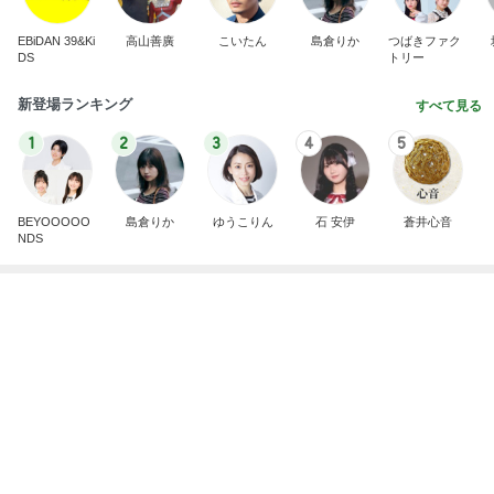
假屋崎 絶品だった美味しいもつ鍋
Amebaトピックス
11時間前
今日の服装 ブログ読んでくれてて嬉しい瞬間。
桃オフィシャルブログ Powered by Ameba
1日前
息子の咳で小児科受診の確認不足
Amebaトピックス
15時間前
私達が何も言えなくなる事を楽しみにしていまー
す｡
最後の悪あがき
2日前
木のおもちゃマニアの夫の収集品