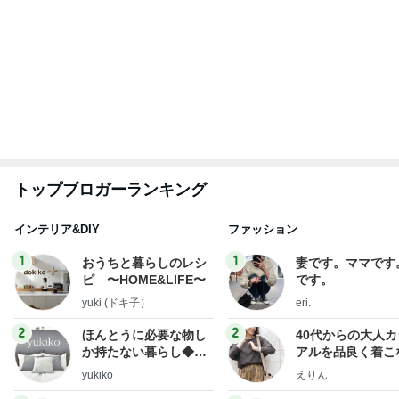
少し贅沢なフードコートのランチ
Amebaトピックス
1日前
2026/07/28(K) 4本
何でかな？何でだろ？
11日前
ママと食べた凄く美味しいアイス
Amebaトピックス
1日前
悲しすぎて立ち直れない。
クロオフィシャルブログPowered by Ameba
1日前
障害あってもオシャレ大好きな娘
Amebaトピックス
14時間前