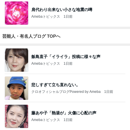
2026/07/28(K) 4本
何でかな？何でだろ？
11日前
ジャンルランキング
B級グルメマニア
5,675人参加中
1
アッキーのデカ盛りライフ
アッキー
2
デカ盛りんぐ
ガデュ
3
『やすたろう』的 食の備忘録
やすたろう
4
5
6
7
8