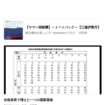
急遽決めた箱根と三嶋大社への旅行
Amebaトピックス
2日前
夢見さんから 揺れが激しく注意していましょう❗️
マリアオフィシャルブログ「ひむかの風にさそわれ
8日前
て」Powered by Ameba
早く開けたい可愛いオレンジの箱
Amebaトピックス
16時間前
ポップマートDIMOO×ピクサー☆
ディズニーファン Dのブログ
7日前
娘との旅行で起きたハプニング
Amebaトピックス
1日前