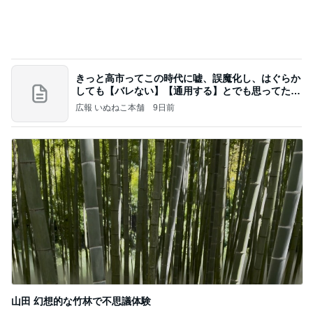
気付けば心ゆくまで食べたお菓子
Amebaトピックス
2日前
20260803 鬼郁隊4人衆で中ちゃん釣行 写メ
中ちゃんのブログ
2日前
晩酌が進む長芋の簡単おつまみ
Amebaトピックス
23時間前
業務用アイスどこに売ってる？ロッテやタカナシ等
安い市販の2リットルアイスは業務スーパーやシャ
トレ
AKO | Smart Life
8日前
楽屋帰りの人と乗ったエレベーター
Amebaトピックス
1日前