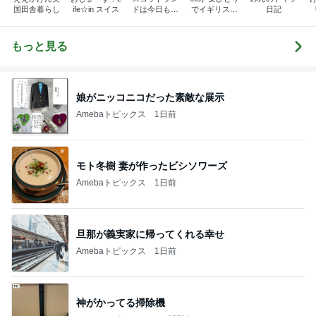
国田舎暮らし
ife☆in スイス
ドは今日も曇
でイギリスに
日記
り空
移住
もっと見る
娘がニッコニコだった素敵な展示
Amebaトピックス
1日前
モト冬樹 妻が作ったビシソワーズ
Amebaトピックス
1日前
旦那が義実家に帰ってくれる幸せ
Amebaトピックス
1日前
神がかってる掃除機