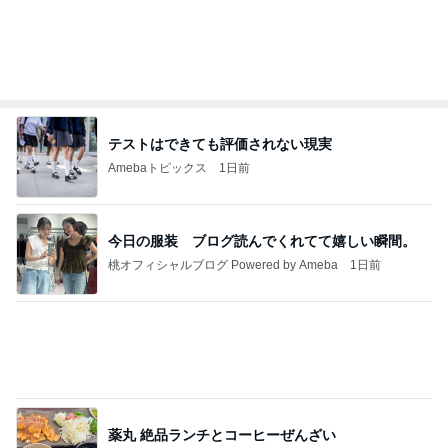
四コマ戦士 パパ戦記
7日前
娘たちが大好きな定番の冷凍唐揚げ
Amebaトピックス
1日前
きっと高市ってこの時代に嘘、誤魔化し、はぐらか
しても【バレない】【通用する】とでも思ってたん
だろ
広報 いぬねこ本舗
9日前