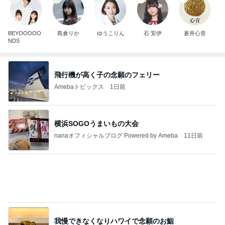
BEYOOOOO
島倉りか
ゆうこりん
石 安伊
蒼井心音
NDS
飛行機が高く子の念願のフェリー
Amebaトピックス
1日前
横浜SOGOうまいもの大会
nanaオフィシャルブログ Powered by Ameba
11日前
我慢できなくなりハワイで念願のお鮨
Amebaトピックス
1日前
2026/08/08(D) 16本