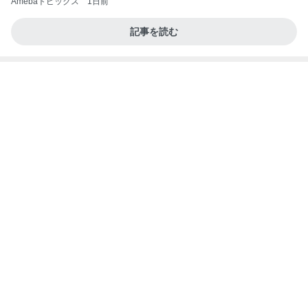
《3年連続》瑶子さま 懇意の高級カーディーラー
協賛のイベントにご出席…宮内庁が懸念する“熱心
すぎ
hirokoの✿Love＆Awakening✿
8日前