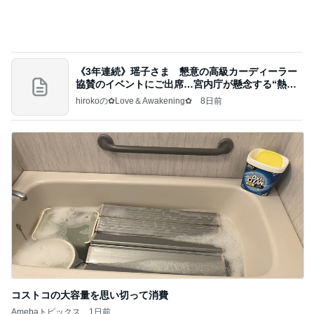
わが家でよく作る補食の組み合わせ
Amebaトピックス
21時間前
美味しいお茶とお菓子で。母とティータイム
小林礼奈オフィシャルブログ「小林礼奈のブーブー
8日前
ブログ」Powered by Ameba
チーズと卵を落とした魅惑な状態
Amebaトピックス
2日前
当ブログの売り上げ件数、一部公開します…
世帯年収500万 ゆるゆる4人家族の節約ブログ 〜
1日前
ケチ旦那と金銭感覚マヒ嫁の日々〜
半年ぶりに長男と2人きりの時間
Amebaトピックス
1日前