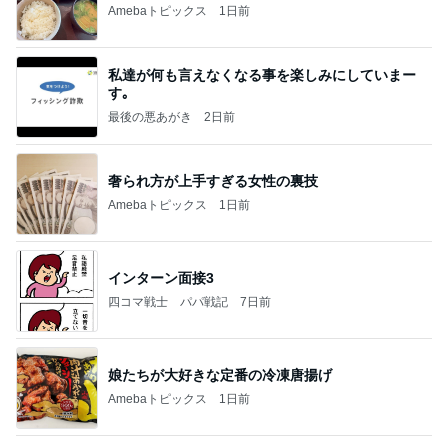
山田 幻想的な竹林で不思議体験
Amebaトピックス
1日前
記事を読む
施術でなくなった足指の腫れとむくみ
Amebaトピックス
1日前
今週から停電が始まる?! 片山さつき大臣の警告がE
BS、RV、そしてGESARA宣言が⁈
心の道標【旧：ヤ～ベェのブログ】
8時間前