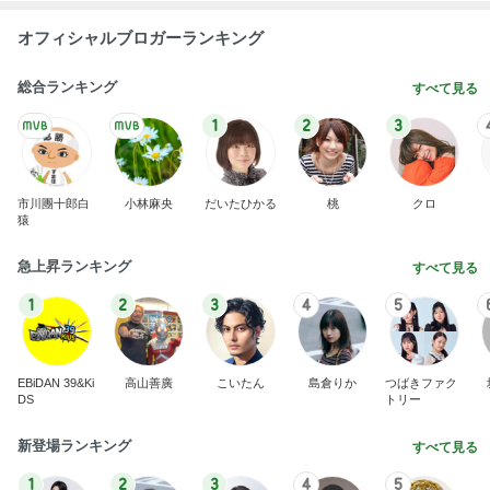
オフィシャルブロガーランキング
総合ランキング
すべて見る
1
2
3
市川團十郎白
小林麻央
だいたひかる
桃
クロ
猿
急上昇ランキング
すべて見る
1
2
3
4
5
EBiDAN 39&Ki
高山善廣
こいたん
島倉りか
つばきファク
DS
トリー
新登場ランキング
すべて見る
1
2
3
4
5