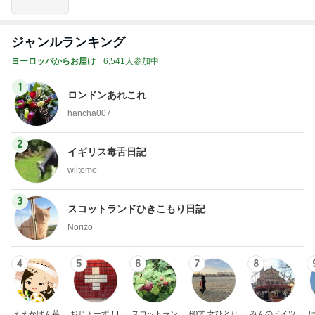
ジャンルランキング
ヨーロッパからお届け
6,541人参加中
1
ロンドンあれこれ
hancha007
2
イギリス毒舌日記
wiltomo
3
スコットランドひきこもり日記
Norizo
4
5
6
7
8
ええかげん英
おじょーず！L
スコットラン
60才 女ひとり
みんのドイツ