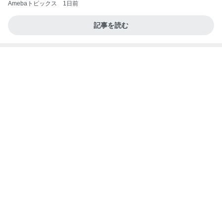
【ヤマハ発動機】～トートバック～【三越伊勢丹】
株主優待を楽しんで～tasayuryのブログ
14日前