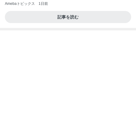
今日の服装 ブログ読んでくれてて嬉しい瞬間。
桃オフィシャルブログ Powered by Ameba
1日前
薬丸 絶品ランチとコーヒーぜんざい
Amebaトピックス
1日前
私達が何も言えなくなる事を楽しみにしていまー
す｡
最後の悪あがき
2日前
奢られ方が上手すぎる女性の裏技
Amebaトピックス
1日前
インターン面接3