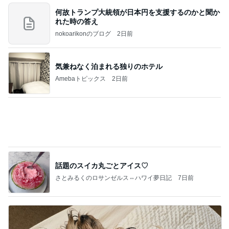
Amebaトピックス
1日前
価値観の違いによる「失敗」に対して感情的に反省
しない 私だけの宗教仮称略称偶然と暗合教教義候
補
ムカシオナガザルのwesternblack brain stool2024
4日前
年（令和6）11月25日以来減酒断煙再開ムカシオナ
ガザル
美奈代 夫が買ってきてくれたお芋
Amebaトピックス
1日前
【お知らせ】9/21〜9/23北海道3days
パク・ジュニョン オフィシャルブログ 「日本の
2日前
心」 powered by Ameba
何度もリピートのお得なセット
Amebaトピックス
2日前