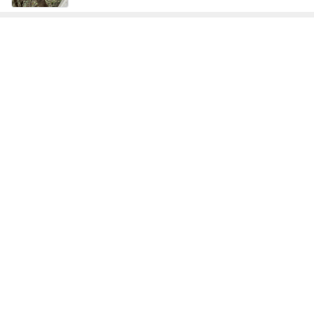
ジャンルランキング
B級グルメマニア
5,675人参加中
1
アッキーのデカ盛りライフ
アッキー
2
デカ盛りんぐ
ガデュ
3
下町マリーンズ・一口馬主・立ち飲み・立ち食いそば
柳橋二郎
4
5
6
7
8
安くて美味し
『やすたろ
道産子どすど
いもっちゃん
こんちゃんの