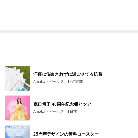
トップブロガーランキング
料理
美容
1
1
栄養士ママそっち～の
（旧アカウント）
簡単美味しいサイクル
ブログ【アラフォ
献立
社売却セカンドラ
そっち～
エマの日記
フ】
2
2
リトルミニマリス
ゆうき酒場
ビューティコラム 
ゆうき
little minimalist'
あねっさ／anessa
uty colum
3
3
美人になれる、た
毎日笑顔で過ごしたい
んの魔法
モモ母さん
hiromi
もっと見る