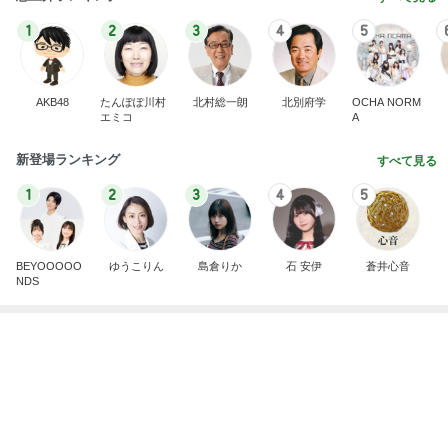
中身は全部美味しかったカルディ
Amebaトピックス
1日前
記事を読む
水森かおり 早起きし見に行った絶景
Amebaトピックス
1日前