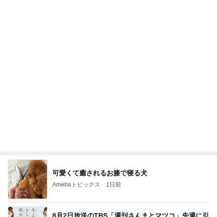
【ANAプレミアムクラス初体験】雷で50分遅延…
沖縄往復で分かった「余裕を買う」価値
華麗なるスタバマダム
2日前
コストコのほぼ辛くない噛み応え
Amebaトピックス
1日前
最近の香港で食べて感動したもの、いろいろまと
め！
香港在住えりのおいしい食べ歩きガイド
13日前
ミスドで周りの興奮につられ購入
Amebaトピックス
23時間前
地獄
日本人
1日前