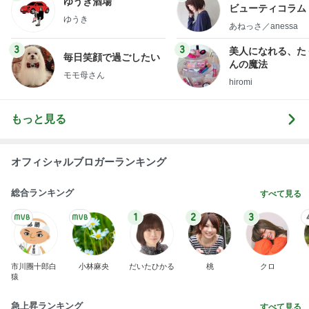
くいしんぼうCAMのもっとおいしい台湾!!!!
2日前
防災士推奨で安心な折りたたみトイレ
Amebaトピックス
1日前
TOPTOY☆Cocoa Workshop
ディズニーファン Dのブログ
8日前
認知症の母から迎えに来てとの電話
Amebaトピックス
2日前
有名なのかな！？
だいたひかるオフィシャルブログ Powered by Ame
2日前
ba