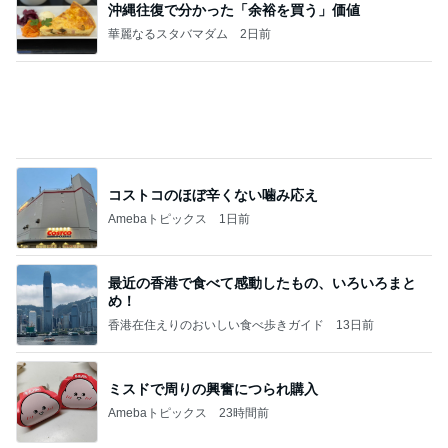
寝る時はソファーで起きるとベッド
Amebaトピックス
1日前
記事を読む
渡辺美奈代 3人からアイスの土産
Amebaトピックス
1日前
ポッキー以来の・・・初ビーナス♪
ＳＲ♡ＬＯＶＥＲの・・・キックでＧＯ♪
11日前