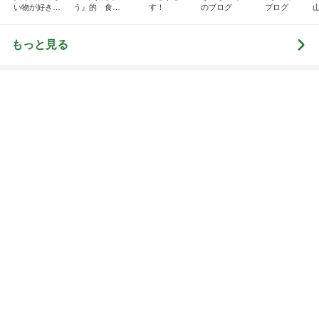
文句なしに美味いお刺身定食
Amebaトピックス
1日前
目を覆いたくなる酷さの体験会
Amebaトピックス
1日前
記事を読む