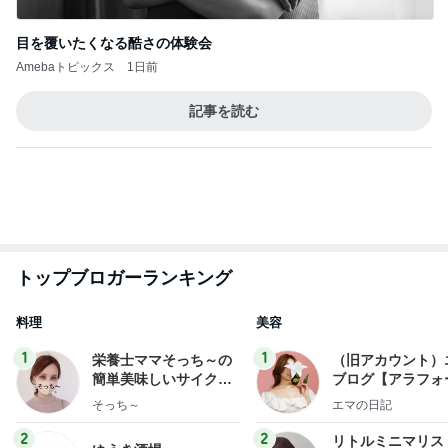
BEYOOOOO
ゆうこりん
島倉りか
石 安伊
蒼井心音
NDS
可愛くて癒されるお膝で寝る犬
Amebaトピックス
1日前
8月2日放送のTBS「週刊さんまとマツコ」先週に引
き続き出演します♪
植草美幸オフィシャルブログ Powered by Ameba
5日前
もっと早く買えばよかったスマホケース
Amebaトピックス
19時間前
開卡