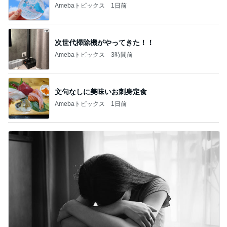
オフィシャルブロガーランキング
総合ランキング
すべて見る
1
2
3
市川團十郎白
小林麻央
だいたひかる
桃
クロ
猿
急上昇ランキング
すべて見る
1
2
3
4
5
AKB48
たんぽぽ川村
北村総一朗
北別府学
OCHA NORM
エミコ
A
新登場ランキング
すべて見る
1
2
3
4
5