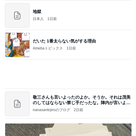
炎上した作品の方が罪深い理由
Amebaトピックス
1日前
8月6日「めざましテレビ」林佑香さん着用のウィル
セレクションの小花刺繍タックスリーブカーディガ
ン
れなのブログ
19時間前
だいたの夫 迷った末に選んだ歯
Amebaトピックス
12時間前
待ってる！
武東由美オフィシャルブログ「MOTOちゃんとの
7時間前
はっぴぃな毎日」Powered by Ameba
今売れてる人気のドリンクとお菓子
Amebaトピックス
1日前