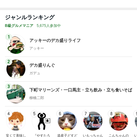
い物が好き☆
う』的 食の
す！
のブログ
ブログ
彡
備忘録
もっと見る
汗疹に悩まされずに過ごせてる肌着
Amebaトピックス
13時間前
森口博子 40周年記念盤とツアー
Amebaトピックス
1日前
25周年デザインの無料コースター
Amebaトピックス
1日前
次世代掃除機がやってきた！！
Amebaトピックス
3時間前