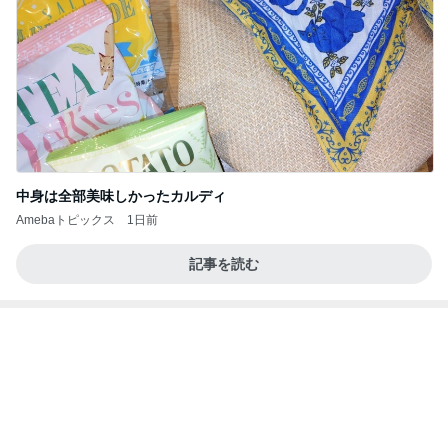
入院頑張った記念にヴァンクリ
Amebaトピックス
1日前
アンジャ児嶋さん相葉ちゃんと食事で紹介された仲
のいい後輩にコイツとは仲よく出来ないと思った
喋り場ならぬ語り場(仮)
10日前
ヒデ ベネチアに匹敵するジェラート
Amebaトピックス
1日前
何故トランプ大統領が日本円を支援するのかと聞か
れた時の答え
nokoarikonのブログ
2日前
気兼ねなく泊まれる独りのホテル
Amebaトピックス
2日前