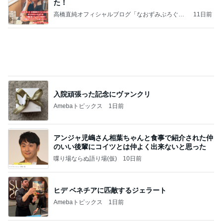
モモコ夫 頂いた肉で作る焼肉定食
Amebaトピックス
2日前
移動
市川團十郎白猿オフィシャルB
5日前
結局全色制覇したキャミソール