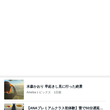
話題のスイカ丸ごとアイス♡
さとみるくのロサンゼルス⇔ハワイ夢日記
7日前