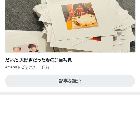
相続税を、払えないで、売りに出されて不動産は、
外国のお金持ちに買われているそうです。やばいで
すよ
ht9299yzf祈りのブログ
5日前
ご飯の催促の目で嬉しそうな妹