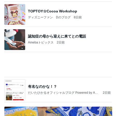
だいた 大好きだった母の弁当写真
Amebaトピックス
1日前
記事を読む
モト冬樹 徐々に慣れてきた愛犬
Amebaトピックス
10時間前
高橋直純のトラブルメーカー第1167回更新しまし
た！
高橋直純オフィシャルブログ「なおずみぶろぐ」
11日前
Powered by Ameba