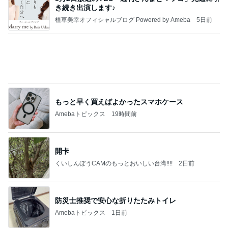
だいた 1番太らない気がする理由
Amebaトピックス
1日前
敬三さんも言いよったのよか。そうか。それは茂美
のしてはならない禁じ手だったな。陣内が言いよる
のよ
nanasantojiroのブログ
2日前