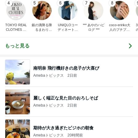
4
5
6
7
8
TOKYO REAL
銀の滴降る降
UNIQLOコー
*** あやのハピ
coco-eririko大
CLOTHES 大
るまわり
ディネート日
ログ ***
人のプチプラ
人世代のリア
に・・・
記
mixコーデ
ハ
ルクローズ
♪
もっと見る
南明奈 飛行機好きの息子が大喜び
Amebaトピックス
2日前
麗しく端正な見た目のおろしそば
Amebaトピックス
2日前
期待が大き過ぎたビジホの朝食
Amebaトピックス
20時間前