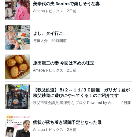
美奈代の夫 3coinsで楽しそうな妻
Amebaトピックス
2日前
よし、タイ行こ
与儀大介
20時間前
原田龍二の妻 今回は辛めの味玉
Amebaトピックス
2日前
【秩父鉄道】８/２～１１/３０開催 ガリガリ君が
秩父鉄道に遊びにやってくる！のご紹介です
秩父市議会議員 黒澤秀之 ブログ Powered by Ameb
9日前
a
病状が落ち着き退院予定となった母
Amebaトピックス
2日前