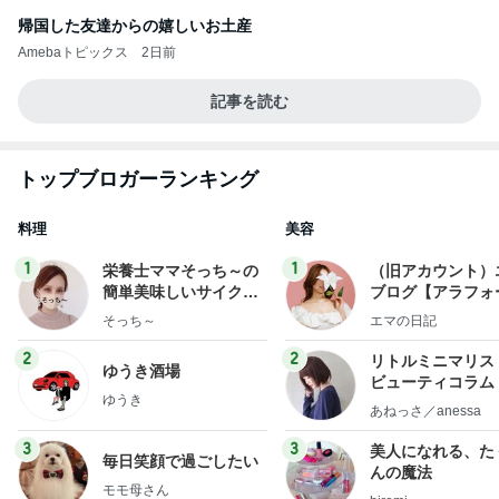
帰国した友達からの嬉しいお土産
Amebaトピックス
2日前
記事を読む
トップブロガーランキング
料理
美容
1
1
栄養士ママそっち～の
（旧アカウント）
簡単美味しいサイクル
ブログ【アラフォ
献立
社売却セカンドラ
そっち～
エマの日記
フ】
2
2
リトルミニマリス
ゆうき酒場
ビューティコラム 
ゆうき
little minimalist'
あねっさ／anessa
uty colum
3
3
美人になれる、た
毎日笑顔で過ごしたい
んの魔法
モモ母さん