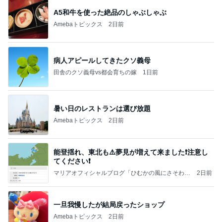
A5和牛を使った絶品のしゃぶしゃぶ
Amebaトピックス
2日前
病人アピールしてきたクソ義母
田舎のクソ義母vs都会育ちの嫁
1日前
暑い日のレストランは選び放題
Amebaトピックス
2日前
能登揺れ、東北も⚠️夢見が増えて来ました❗️注意し
てください❗️
マリアオフィシャルブログ「ひむかの風にさそわれ
2日前
て」Powered by Ameba
一旦我慢したが結局戻ったショップ
Amebaトピックス
2日前