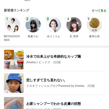
新登場ランキング
すべて見る
1
2
3
4
5
BEYOOOOO
島倉りか
ゆうこりん
石 安伊
蒼井心音
NDS
冷水で出来上がる奇跡的なカップ麺
Amebaトピックス
2日前
悲しすぎて立ち直れない。
クロオフィシャルブログPowered by Ameba
2日前
お家シャンプーでわかる皮膚の状態