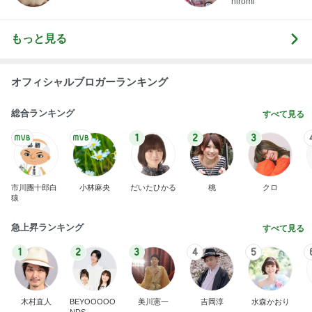
hiromi
もっと見る
オフィシャルブロガーランキング
総合ランキング
すべて見る
1
2
3
市川團十郎白
小林麻央
だいたひかる
桃
クロ
猿
急上昇ランキング
すべて見る
1
2
3
4
5
木村直人
BEYOOOOO
美川憲一
吉岡淳
水森かおり
NDS