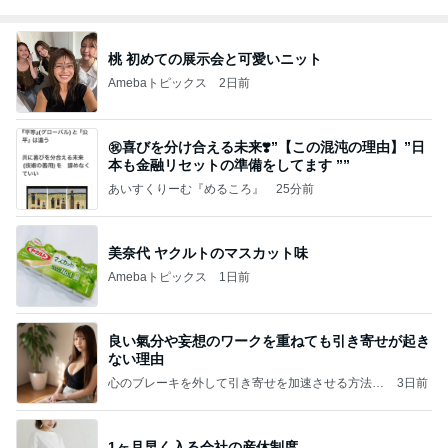
桃 初めての展示会と可愛いニット
Amebaトピックス
2日前
㊗️喜びを分け合える未来❣️”【この混沌の理由】”⽇
本も⾦融リセットの準備をしてます ””
あいすくりーむ『めるころ』
25分前
美奈代 ヤクルトのマスカット味
Amebaトピックス
1日前
良い氣分や妄想のワークを重ねても引き寄せが起き
ない理由
心のブレーキを外して引き寄せを加速させる方法：
3日前
引き寄せ研究所
1ヶ月早く入る会社の産休制度