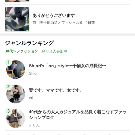
ありがとうございます
市川團十郎白猿オフィシャルB
4日前
ジャンルランキング
30代〜ファッション
14,861人参加中
1
Shiori's「on」style〜干物女の成長記〜
Shiori
2
妻です。ママです。女です。
eri.
3
40代からの大人カジュアルを品良く着こなすファッ
ションブログ
えりん