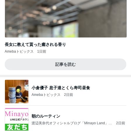
長女に教えて貰った癒される香り
Amebaトピックス
1日前
記事を読む
小倉優子 息子達とくら寿司昼食
Amebaトピックス
2日前
朝のルーティン
渡辺美奈代オフィシャルブログ「Minayo Land」P
2日前
owered by Ameba