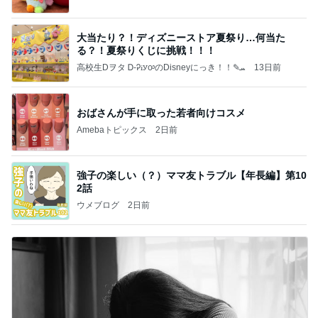
大当たり？！ディズニーストア夏祭り…何当た
る？！夏祭りくじに挑戦！！！
高校生Dヲタ Ꭰ-ᎮꭵꭹꭴのDisneyにっき！！✎ܚ
13日前
おばさんが手に取った若者向けコスメ
Amebaトピックス
2日前
強子の楽しい（？）ママ友トラブル【年長編】第10
2話
ウメブログ
2日前