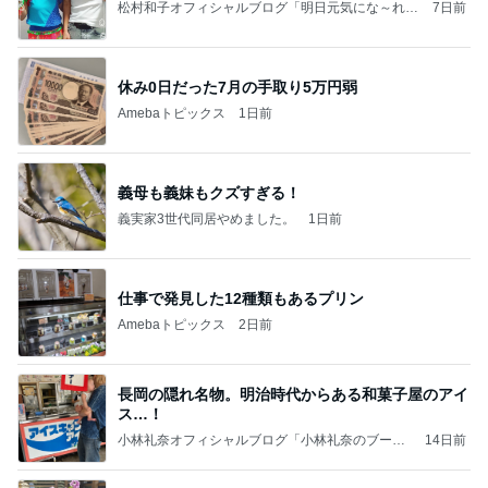
松村和子オフィシャルブログ「明日元気にな～れ」
7日前
Powered by Ameba
休み0日だった7月の手取り5万円弱
Amebaトピックス
1日前
義母も義妹もクズすぎる！
義実家3世代同居やめました。
1日前
仕事で発見した12種類もあるプリン
Amebaトピックス
2日前
長岡の隠れ名物。明治時代からある和菓子屋のアイ
ス…！
小林礼奈オフィシャルブログ「小林礼奈のブーブ
14日前
ーブログ」Powered by Ameba