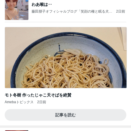
わあ喉は‥
藤田朋子オフィシャルブログ「笑顔の種と眠る犬」
2日前
Powered by Ameba
モト冬樹 作ったじゃこ天そばを絶賛
Amebaトピックス
2日前
記事を読む