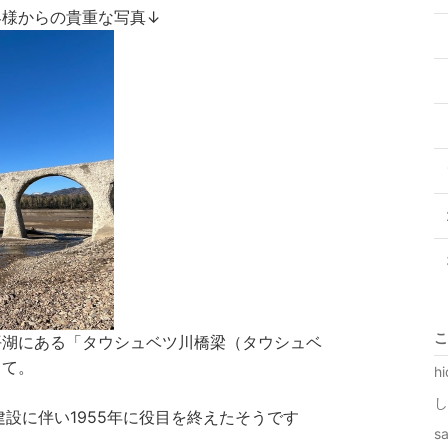
客様からの貴重な写真↓
こ
平湖にある「タウシュベツ川橋梁（タウシュベ
って。
h
し
建設に伴い1955年に役目を終えたそうです
s