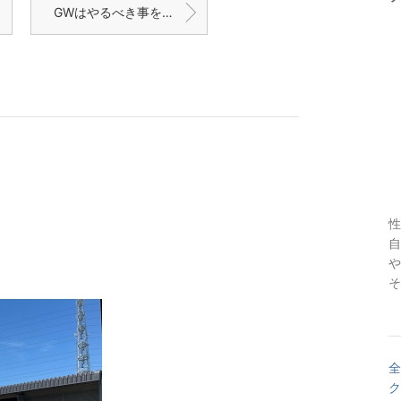
GWはやるべき事をやる(๑˃̵ᴗ˂̵)
性
自
や
そ
全
ク