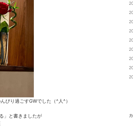
2
2
2
2
2
2
2
2
2
んびり過ごすGWでした（^人^）
る」と書きましたが
カ
笑