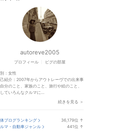
autoreve2005
プロフィール
ピグの部屋
別：
女性
己紹介：
2007年からアウトレーヴでの出来事
自分のこと、家族のこと、旅行や絵のこと、
していろんなクルマに...
続きを見る ＞
体ブログランキング
36,179
位
↑
ラ
ルマ・自動車ジャンル
441
位
↑
ン
ラ