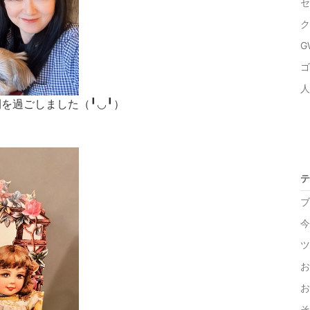
セ
ク
G
ゴ
人
を過ごしました（╹◡╹）
テ
ブ
今
ツ
お
お
そ