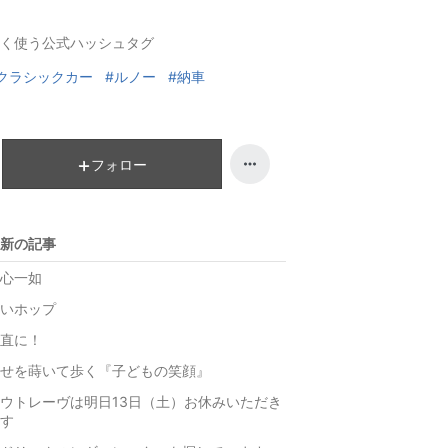
キ
ン
く使う公式ハッシュタグ
ン
キ
グ
ン
クラシックカー
#ルノー
#納車
上
グ
昇
上
昇
フォロー
新の記事
心一如
いホップ
直に！
せを蒔いて歩く『子どもの笑顔』
ウトレーヴは明日13日（土）お休みいただき
す