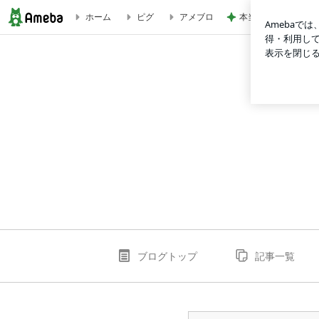
本当に髪が綺麗にな
ホーム
ピグ
アメブロ
クワゴマダラヒトリ♪ | AUTOREVE DIARY
ブログトップ
記事一覧