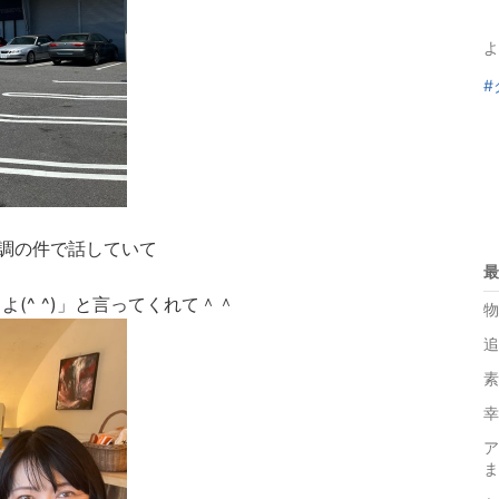
よ
#
調の件で話していて
最
(^ ^)」と言ってくれて＾＾
物
追
素
幸
ア
ま