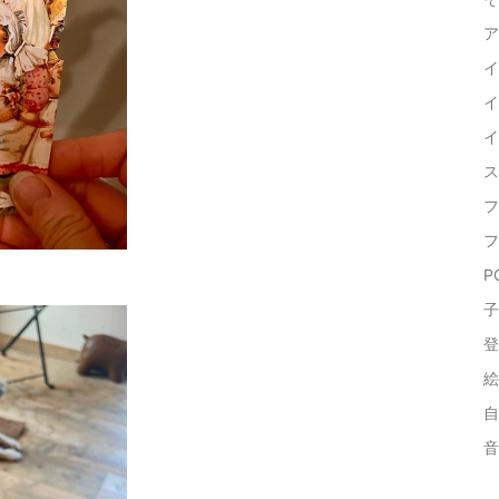
ア
イ
イ
イ
ス
フ
フ
P
子
登
絵 
自
音