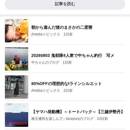
記事を読む
朝から遊んだ後のまさかの二度寝
Amebaトピックス
1日前
20260803 鬼郁隊4人衆で中ちゃん釣行 写メ
中ちゃんのブログ
1日前
80%OFFの理想的なIラインシルエット
Amebaトピックス
2日前
【ヤマハ発動機】～トートバック～【三越伊勢丹】
株主優待を楽しんで～tasayuryのブログ
14日前