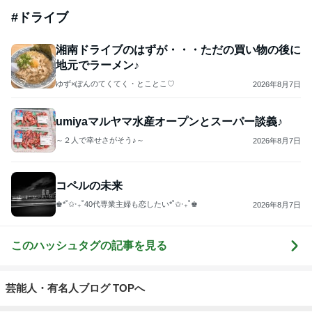
#
ドライブ
湘南ドライブのはずが・・・ただの買い物の後に
地元でラーメン♪
ゆず×ぽんのてくてく・とことこ♡
2026年8月7日
umiyaマルヤマ水産オープンとスーパー談義♪
～２人で幸せさがそう♪～
2026年8月7日
コペルの未来
♚︎*˚✩︎‧₊˚40代専業主婦も恋したい*˚✩︎‧₊˚♚︎
2026年8月7日
このハッシュタグの記事を見る
芸能人・有名人ブログ TOPへ