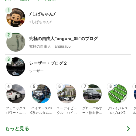
1
⚡️しばちゃん⚡
⚡️しばちゃん⚡️
2
究極の自由人”angura_05"のブログ
究極の自由人 angura05
3
シーザー・ブログ２
シーザー
4
5
6
7
8
フェニックス
ハイエース20
ユーアイビー
グローバルオ
クレイジャス
パワー・エチ
0系カスタム車
クル ハイエ
ート熱血仕入
のブログ2
ル
ゼンヤ横山の
販売茨城
ース200系完
れブログ
C
言いたい放題
全マスターブ
ログ
もっと見る