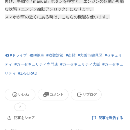
再び、手動で「manual」ボタンを押すと、エンジンの始動が可能
な状態（エンジン始動アンロック）になります。
スマホが車の近くにある時は、こちらの機能を使います。
#
ドライブ
#
納車
#
盗難対策
#
盗難
#
大阪市鶴見区
#
セキュリ
ティ
#
カーセキュリティ専門店
#
カーセキュリティ大阪
#
カーセキュ
リティ
#
Z-GURAD
いいね
コメント
リブログ
2
記事を報告する
記事をシェア