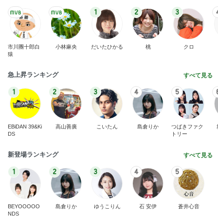
1
2
3
市川團十郎白
小林麻央
だいたひかる
桃
クロ
猿
急上昇ランキング
すべて見る
1
2
3
4
5
EBiDAN 39&Ki
高山善廣
こいたん
島倉りか
つばきファク
DS
トリー
新登場ランキング
すべて見る
1
2
3
4
5
BEYOOOOO
島倉りか
ゆうこりん
石 安伊
蒼井心音
NDS