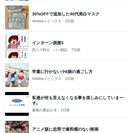
30%OFFで追加した40代美白マスク
Amebaトピックス
2日前
インターン面接3
四コマ戦士 パパ戦記
7日前
学童に行かない小6娘の過ごし方
Amebaトピックス
2日前
私達が何も言えなくなる事を楽しみにしていまー
す｡
最後の悪あがき
2日前
アニメ版に忠実で違和感のない映画