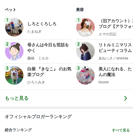
ペット
美容
1
1
（旧アカウント）
しろとくろしろ
ブログ【アラフォ
たまねぎ
社売却セカンドラ
エマの日記
フ】
2
2
母さんは今日も世話を
リトルミニマリス
やく
ビューティコラム 
little minimalist'
藤緒 ミルカ
あねっさ／anessa
uty colum
3
3
白柴 『きなこ』 のお気
美人になれる、た
楽ブログ
んの魔法
ひろ☆みき
hiromi
もっと見る
オフィシャルブロガーランキング
総合ランキング
すべて見る