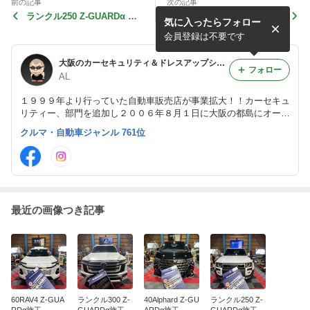
前の記事
次の記事
ランクル250 Z-GUARDα 施
ランクル300 Z-GUARDα 施
気に入ったらフォロー
工
工
会員登録は不要です
大阪のカーセキュリティ＆ドレスアップショップ☆☆ オートラウンジ☆☆
フォロー
AL
１９９９年より行っていた自動車販売店が事業拡大！！カーセキュ
リティー、部門を追加し２００６年８月１日に大阪の都島にオープ
ンしました。新車、中古車の販売と同時にナビ、セキュリティー、
クルマ・自動車ジャンル 761位
オーディオなどのカスタムも出来ますのでご相談下さい。
最近の画像つき記事
60RAV4 Z-GUA
ランクル300 Z-
40Alphard Z-GU
ランクル250 Z-