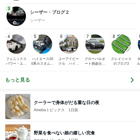
3
シーザー・ブログ２
シーザー
4
5
6
7
8
フェニックス
ハイエース20
ユーアイビー
グローバルオ
クレイジャス
パワー・エチ
0系カスタム車
クル ハイエ
ート熱血仕入
のブログ2
ル
ゼンヤ横山の
販売茨城
ース200系完
れブログ
C
言いたい放題
全マスターブ
ログ
もっと見る
クーラーで身体がだる重な日の夜
Amebaトピックス
1日前
野菜を食べない娘の嬉しい完食