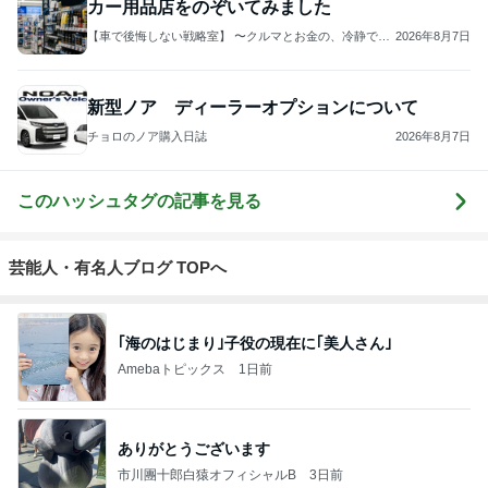
カー用品店をのぞいてみました
【車で後悔しない戦略室】 〜クルマとお金の、冷静で優
2026年8月7日
しい選び方〜
新型ノア ディーラーオプションについて
チョロのノア購入日誌
2026年8月7日
このハッシュタグの記事を見る
芸能人・有名人ブログ TOPへ
｢海のはじまり｣子役の現在に｢美人さん｣
Amebaトピックス
1日前
ありがとうございます
市川團十郎白猿オフィシャルB
3日前