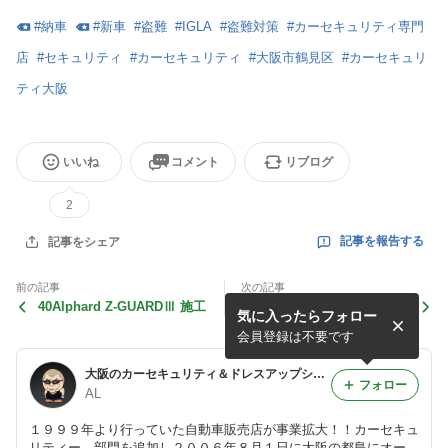
#
納車
#
新車
#
盗難
#
IGLA
#
盗難対策
#
カーセキュリティ専門
店
#
セキュリティ
#
カーセキュリティ
#
大阪市鶴見区
#
カーセキュリ
ティ大阪
いいね
コメント
リブログ
2
記事を報告する
記事をシェア
前の記事
次の記事
40Alphard Z-GUARDⅢ 施工
ランクル250 Z-GUARDⅢ 施
気に入ったらフォロー
工
会員登録は不要です
大阪のカーセキュリティ＆ドレスアップショップ☆☆ オートラウンジ☆☆
フォロー
AL
１９９９年より行っていた自動車販売店が事業拡大！！カーセキュ
リティー、部門を追加し２００６年８月１日に大阪の都島にオープ