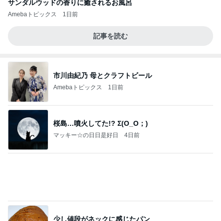
サンダルウッドの香りに癒されるお風呂
Amebaトピックス
1日前
記事を読む
市川由紀乃 母とクラフトビール
Amebaトピックス
1日前
桜島…噴火してた!? Σ(O_O；)
マッキー☆の日日是好日
4日前
少し値段がネックに感じたパン