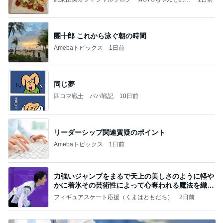
っぴぃな毎日」Powered by Ameba
團十郎 これから泳ぐ朝の時間
Amebaトピックス
1日前
同じ夢
四コマ戦士 パパ戦記
10日前
リーダーシップ関連質疑のポイント
Amebaトピックス
1日前
力強いジャンプをまるで天上の美しさのように軽や
かに着氷その芸術性によって心奪われる魔法を織り
なす
フィギュアスケート応援（くまはともだち）
2日前