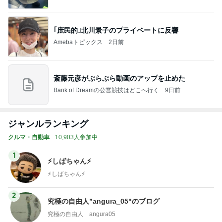
｢庶民的｣北川景子のプライベートに反響
Amebaトピックス
2日前
斎藤元彦がぶらぶら動画のアップを止めた
Bank of Dreamの公営競技はどこへ行く
9日前
ジャンルランキング
クルマ・自動車
10,903人参加中
1
⚡️しばちゃん⚡
⚡️しばちゃん⚡️
2
究極の自由人”angura_05"のブログ
究極の自由人 angura05