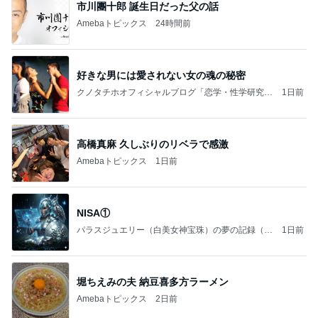
市川團十郎 誕生日だった父の話
Amebaトピックス
24時間前
好きな男には愛されない女の魂の秘密
クノタチホオフィシャルブログ「恋学・性学研究
1日前
室」Powered by Ameba
高橋真麻 久しぶりのリベラで感激
Amebaトピックス
1日前
NISA①
パラスジュエリー（白美女神宝珠）の夢の記録（続
1日前
編）
堀ちえみの夫 納豆喜多方ラーメン
Amebaトピックス
2日前