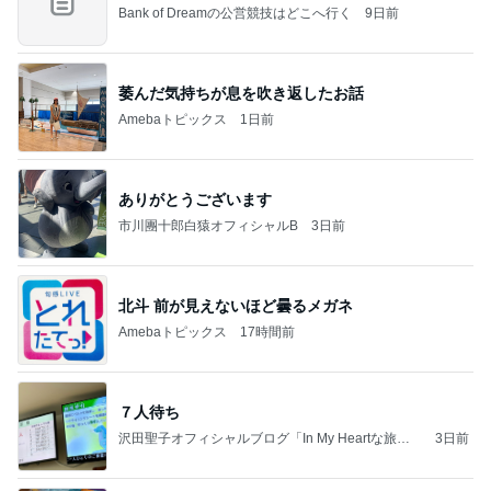
Bank of Dreamの公営競技はどこへ行く
9日前
萎んだ気持ちが息を吹き返したお話
Amebaトピックス
1日前
ありがとうございます
市川團十郎白猿オフィシャルB
3日前
北斗 前が見えないほど曇るメガネ
Amebaトピックス
17時間前
７人待ち
沢田聖子オフィシャルブログ「In My Heartな旅日
3日前
記」by Ameba