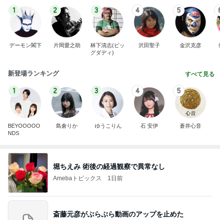
1
2
3
4
5
デーモン閣下
片岡愛之助
林下清志(ビッ
沢田聖子
金沢克彦
グダディ)
新登場ランキング
すべて見る
1
2
3
4
5
BEYOOOOO
島倉りか
ゆうこりん
石 安伊
蒼井心音
NDS
堀ちえみ 術後の経過観察で異常なし
Amebaトピックス
1日前
斎藤元彦がぶらぶら動画のアップを止めた