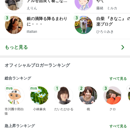
アルを品良く着こなす
やく
ファッションブログ
えりん
藤緒 ミルカ
3
3
銀の滴降る降るまわり
白柴 『きなこ』 
に・・・
楽ブログ
illallan
ひろ☆みき
もっと見る
オフィシャルブロガーランキング
総合ランキング
すべて見る
1
2
3
市川團十郎白
小林麻央
だいたひかる
桃
クロ
猿
急上昇ランキング
すべて見る