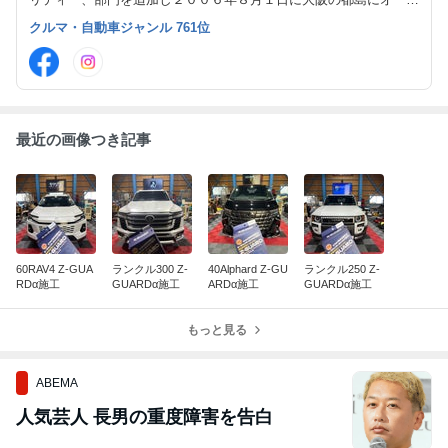
ンしました。新車、中古車の販売と同時にナビ、セキュリティー、
クルマ・自動車ジャンル 761位
オーディオなどのカスタムも出来ますのでご相談下さい。
最近の画像つき記事
60RAV4 Z-GUA
ランクル300 Z-
40Alphard Z-GU
ランクル250 Z-
RDα施工
GUARDα施工
ARDα施工
GUARDα施工
もっと見る
ABEMA
人気芸人 長男の重度障害を告白