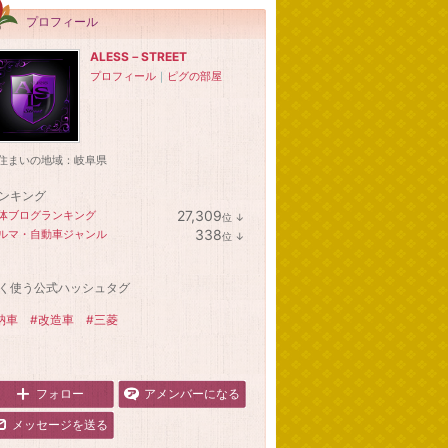
プロフィール
ALESS－STREET
プロフィール
｜
ピグの部屋
住まいの地域：
岐阜県
ンキング
27,309
体ブログランキング
位
↓
ラ
338
ルマ・自動車ジャンル
位
↓
ン
ラ
キ
ン
ン
キ
グ
く使う公式ハッシュタグ
ン
下
グ
降
下
納車
#改造車
#三菱
降
フォロー
アメンバーになる
メッセージを送る