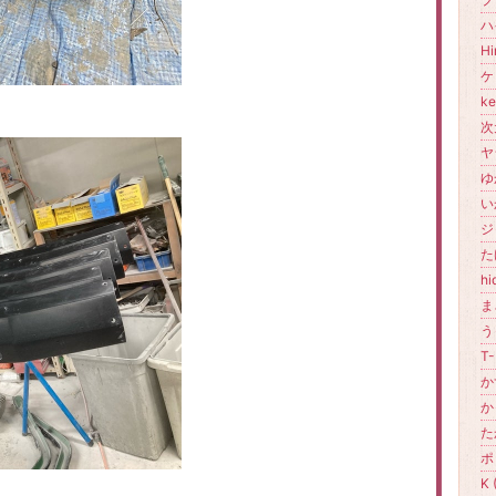
ハ
Hi
ケ
ke
次元
ヤジ
ゆ
い
ジ
た
hi
ま
う
T-
か
か
たか
ポ
K (