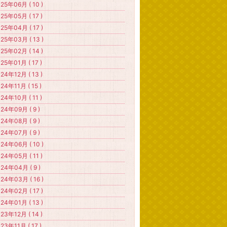
25年06月 ( 10 )
25年05月 ( 17 )
25年04月 ( 17 )
25年03月 ( 13 )
25年02月 ( 14 )
25年01月 ( 17 )
24年12月 ( 13 )
24年11月 ( 15 )
24年10月 ( 11 )
24年09月 ( 9 )
24年08月 ( 9 )
24年07月 ( 9 )
24年06月 ( 10 )
24年05月 ( 11 )
24年04月 ( 9 )
24年03月 ( 16 )
24年02月 ( 17 )
24年01月 ( 13 )
23年12月 ( 14 )
23年11月 ( 17 )