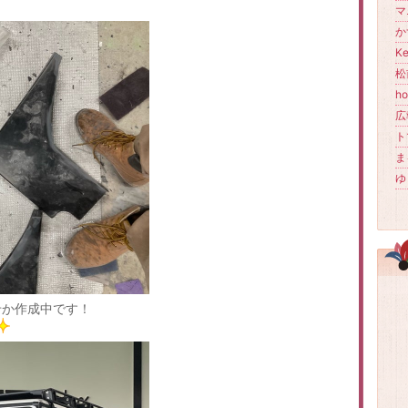
マ
かず
Ke
松前
ho
広
ト
まる
ゆう
せか作成中です！