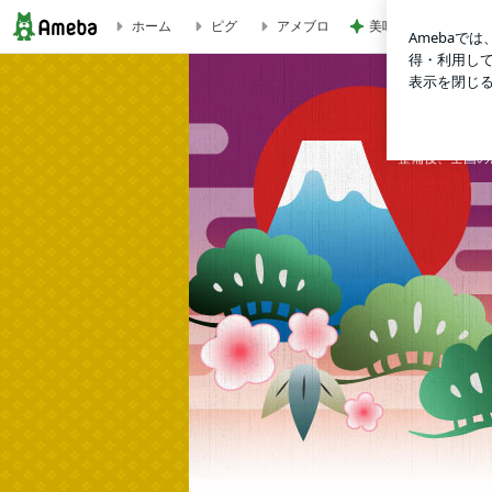
ホーム
ピグ
アメブロ
美味しくて勉強にな
外注注文エアロ作成中 | ALESS-STREETのブログ
ALES
ユーロスポーツ
整備後、全国の