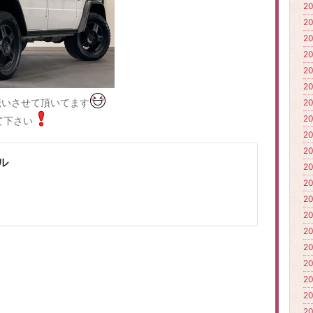
20
20
20
20
20
20
伝いさせて頂いてます
20
20
て下さい
20
20
ゼル
20
20
20
20
20
20
20
20
20
20