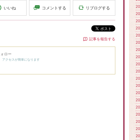
20
リブログする
コメントする
いいね
20
20
ポスト
20
20
記事を報告する
20
20
フォロー
20
、アクセスが簡単になります
20
20
20
20
20
20
20
20
20
20
20