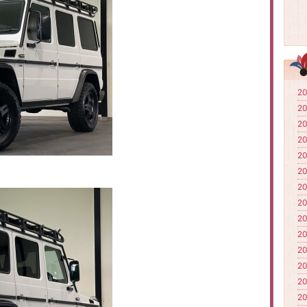
20
20
20
20
20
20
20
20
20
20
20
20
20
20