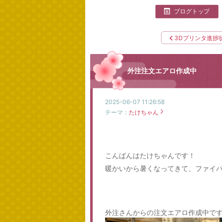
ブログトップ
3Dプリンタ進捗
外注注文エアロ作成中
2025-06-07 11:26:58
テーマ：
たけちゃん
こんばんはたけちゃんです！
暖かいから暑くなってきて、ファイ
外注さんからの注文エアロ作成中で