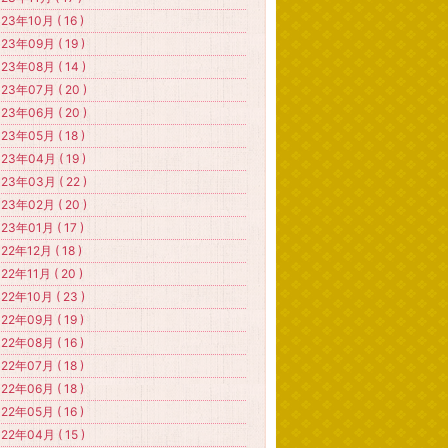
23年10月 ( 16 )
23年09月 ( 19 )
23年08月 ( 14 )
23年07月 ( 20 )
23年06月 ( 20 )
23年05月 ( 18 )
23年04月 ( 19 )
23年03月 ( 22 )
23年02月 ( 20 )
23年01月 ( 17 )
22年12月 ( 18 )
22年11月 ( 20 )
22年10月 ( 23 )
22年09月 ( 19 )
22年08月 ( 16 )
22年07月 ( 18 )
22年06月 ( 18 )
22年05月 ( 16 )
22年04月 ( 15 )