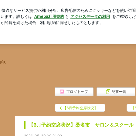
トビーフの夕食
芸能人ブログ
人気ブログ
新規登録
ロ
名市 ﾈｲﾙｻﾛﾝ&ｽｸｰﾙ&ｼｪｰﾋﾞﾝｸﾞ アウラネイル 大人女
ｰﾙ&ｼｪｰﾋﾞﾝｸﾞ アウラネイル 大人女性
目印。
ブログトップ
記事一覧
【6月予約空席状況】…
【
【6月予約空席状況】桑名市 サロン＆スクール
2026-05-30 00:31:22