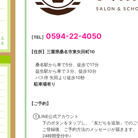
ー
ー
ー
0594-22-4050
【
TEL
】
見る
見る
【住所】
三重県桑名市東矢田町10
桑名駅から車で5分、徒歩で17分
益生駅から車で３分、徒歩10分
バス停 矢田より徒歩10秒
駐車場有り
【ご予約】
①LINE公式アカウント
下のボタンをタップし、「友だちを追加」でのご登
ご登録後、ご予約方法のメッセージが届きます。
24時間受付中♪