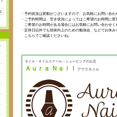
↓
ン
ラ
キ
ン
ン
キ
る
グ
・予約状況は変動がございますので、お気軽にお問い合わ
ン
下
グ
・ご予約時間は、空き状況によってはご希望のお時間に変
降
下
ご希望のお時間がある場合にはお気軽にお問い合わせく
降
・定休日以外でも技術向上のための勉強会、などでお休み
こちらでご確認くださいね。
ー
ー
ネイル・ネイルスクール・シェービングのお店
ー
Ａｕｒａ
Ｎａｉｌ
アウラネイル
ー
ー
ー
ー