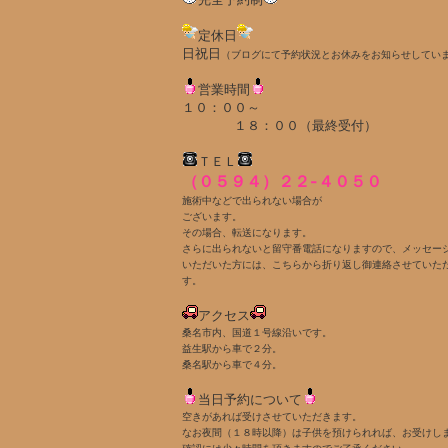
定休日
日祝日
（ブログにて予約状況とお休みをお知らせしてい
営業時間
１０：００～
１８：００（最終受付）
ＴＥＬ
（０５９４）２２-４０５０
施術中などで出られない場合が
ございます。
その場合、転送になります。
さらに出られないと留守番電話になりますので、メッセー
いただいた方には、こちらから折り返し御連絡させていた
す。
アクセス
桑名市内、国道１号線沿いです。
益生駅から車で２分。
桑名駅から車で４分。
当日予約について
空きがあれば受けさせていただきます。
なお夜間（１８時以降）は子供を預けられれば、お受けし