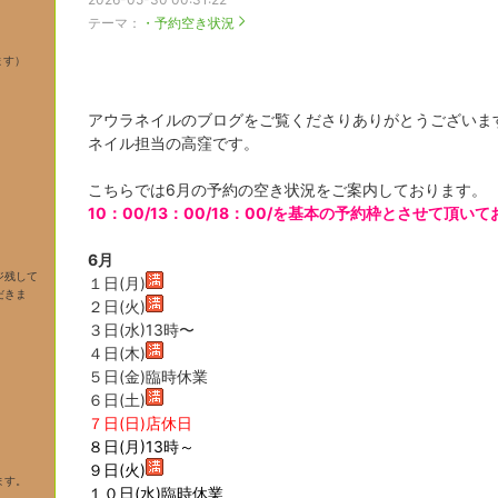
テーマ：
・予約空き状況
ます）
アウラネイルのブログをご覧くださりありがとうございま
ネイル担当の高窪です。
こちらでは6
月の予約の空き状況をご案内しております。
10：00/13：00/18：00/を基本の予約枠とさせて頂い
6
月
ジ残して
１日(月)
だきま
２日(火)
３日(水)
13時〜
４日(木)
５日(金)臨時休業
６日(土)
７日(日)店休日
８日(月)13時～
９日(火)
ます。
１０日(水)臨時休業