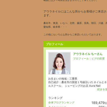
確認には少々時間を頂きますのでご了承ください。
アウラネイルにはこんな所からお客様がご来店さ
ます。
桑名市、東員、いなべ、北勢、藤原、長島、朝日、川越、
愛知県、岐阜県・・・
この他にもいろんな所からご来店いただいております。
プロフィール
アウラネイル ちーさん
プロフィール
｜
ピグの部屋
お住まいの地域：
三重県
自己紹介：桑名市の国道１号線沿いの ネイルとネ
ルスクール、 シェービングのお店 Aura Nail
続きを
ランキング
189,479
全体ブログランキング
位