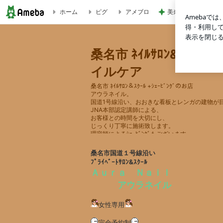
ホーム
ピグ
アメブロ
美奈代 夫とロース
【6月予約空席状況】桑名市 サロン＆スクール アウラネイル | 桑
桑名市 ﾈｲﾙｻﾛﾝ&ｽｸ
イルケア
桑名市 ﾈｲﾙｻﾛﾝ＆ｽｸｰﾙ +ｼｪｰﾋﾞﾝｸﾞのお店
アウラネイル。
国道1号線沿い、おおきな看板とレンガの建物が
JNA本部認定講師による、
お客様との時間を大切にし、
じっくり丁寧に施術致します。
理容師によるｼｪｰﾋﾞﾝｸﾞもございます。
桑名市国道１号線沿い
ﾌﾟﾗｲﾍﾞｰﾄｻﾛﾝ&ｽｸｰﾙ
Ａｕｒａ Ｎａｉｌ
アウラネイル
女性専用
完全予約制