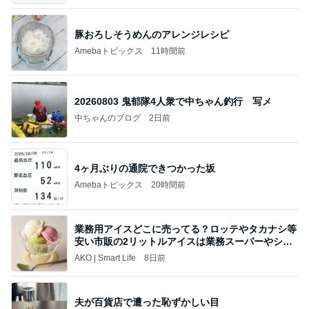
豚おろしそうめんのアレンジレシピ
Amebaトピックス
11時間前
20260803 鬼郁隊4人衆で中ちゃん釣行 写メ
中ちゃんのブログ
2日前
4ヶ月ぶりの通院できつかった坂
Amebaトピックス
20時間前
業務用アイスどこに売ってる？ロッテやタカナシ等
安い市販の2リットルアイスは業務スーパーやシャ
トレ
AKO | Smart Life
8日前
夫が百貨店で遭った恥ずかしい目