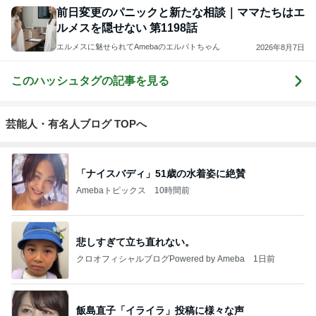
前日変更のパニックと新たな相談｜ママたちはエ
ルメスを隠せない 第1198話
エルメスに魅せられてAmebaのエルパトちゃん
2026年8月7日
このハッシュタグの記事を見る
芸能人・有名人ブログ TOPへ
「ナイスバディ」51歳の水着姿に絶賛
Amebaトピックス
10時間前
悲しすぎて立ち直れない。
クロオフィシャルブログPowered by Ameba
1日前
飯島直子「イライラ」投稿に様々な声