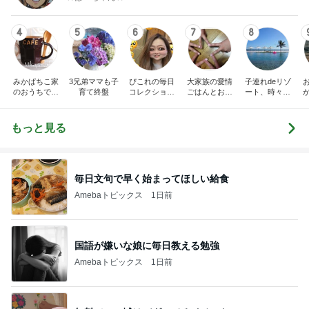
4
5
6
7
8
みかぱちこ家
3兄弟ママも子
ぴこれの毎日
大家族の愛情
子連れdeリゾ
のおうちでご
育て終盤
コレクション
ごはんとお弁
ート、時々キ
はん
♬.*ﾟ
当❤︎
ャラ弁
5
ブ
もっと見る
毎日文句で早く始まってほしい給食
Amebaトピックス
1日前
国語が嫌いな娘に毎日教える勉強
Amebaトピックス
1日前