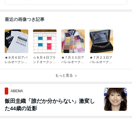
最近の画像つき記事
★８月６日アパ
☆８月４日ブラ
★７月３０日ア
★７月２３日ア
レルオークショ
ンドオークショ
パレルオークシ
パレルオークシ
ン市場風景★
ン市場風景☆
ョン市場風景★
ョン市場風景★
もっと見る
ABEMA
飯田圭織「誰だか分からない」激変し
た44歳の近影