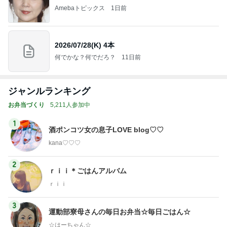
Amebaトピックス
1日前
2026/07/28(K) 4本
何でかな？何でだろ？
11日前
ジャンルランキング
お弁当づくり
5,211人参加中
1
酒ポンコツ女の息子LOVE blog♡♡
kana♡♡♡
2
ｒｉｉ＊ごはんアルバム
ｒｉｉ
3
運動部寮母さんの毎日お弁当☆毎日ごはん☆
☆はーちゃん☆