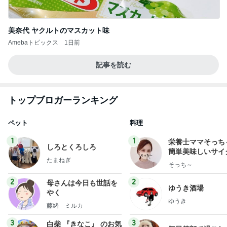
美奈代 ヤクルトのマスカット味
Amebaトピックス
1日前
記事を読む
トップブロガーランキング
ペット
料理
1
1
栄養士ママそっち
しろとくろしろ
簡単美味しいサイ
たまねぎ
献立
そっち～
2
2
母さんは今日も世話を
ゆうき酒場
やく
ゆうき
藤緒 ミルカ
3
3
白柴 『きなこ』 のお気