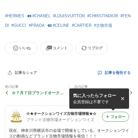
#
HERMES
#
CHANEL
#
LOUISVUITTON
#
CHRISTINDIOR
#
FEN
DI
#
GUCCI
#
PRADA
#
CELINE
#
CARTIER
#
古物市場
いいね
コメント
リブログ
記事を報告する
記事をシェア
前の記事
次の記事
☆７月７日ブランドオークシ
☆６月３０日ブランドオーク
気に入ったらフォロー
ョン市場風景☆
ション市場風景☆
会員登録は不要です
☆★オークションワイズ古物市場情報★☆
フォロー
ブランド古物市場オークションワイズ
現在、神奈川県横浜市の会場で開催をしている。オークションワイ
ズの動画などブランド古物市場情報を発信！！！