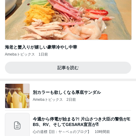
海老と蟹入りが嬉しい豪華冷やし中華
Amebaトピックス
1日前
記事を読む
別カラーも欲しくなる厚底サンダル
Amebaトピックス
2日前
今週から停電が始まる?! 片山さつき大臣の警告がE
BS、RV、そしてGESARA宣言が⁈
心の道標【旧：ヤ～ベェのブログ】
10時間前