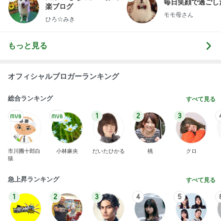
毎日笑顔で過ごし
楽ブログ
モモ母さん
ひろ☆みき
もっと見る
オフィシャルブロガーランキング
総合ランキング
すべて見る
1
2
3
市川團十郎白
小林麻央
だいたひかる
桃
クロ
猿
急上昇ランキング
すべて見る
1
2
3
4
5