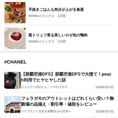
手抜きごはんも気分が上がる食器
Amebaトピックス
1日前
黒トリュフ香る美しいロゼ色の鴨肉
Amebaトピックス
1日前
#
CHANEL
【那覇空港DFS】那覇空港DFSで大慌て！peac
h利用でヒヤヒヤした話
ジュエリー沼のたらこママのブログ
2026年8月7日
フェラガモのアウトレットはどれくらい安い？御
殿場の品揃え・割引率・値段をレビュー
ハイブランド大好き浪費OLから社長へ
2026年8月7日