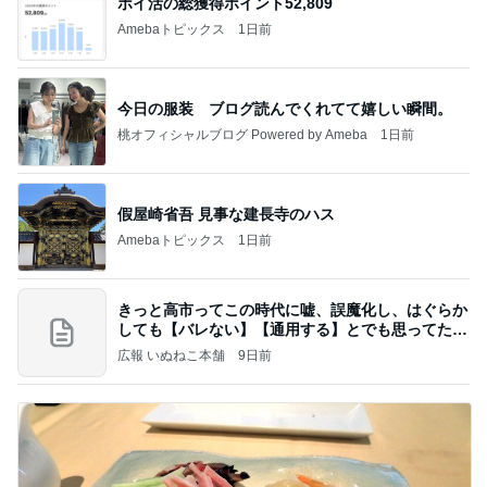
ポイ活の総獲得ポイント52,809
Amebaトピックス
1日前
今日の服装 ブログ読んでくれてて嬉しい瞬間。
桃オフィシャルブログ Powered by Ameba
1日前
假屋崎省吾 見事な建長寺のハス
Amebaトピックス
1日前
きっと高市ってこの時代に嘘、誤魔化し、はぐらか
しても【バレない】【通用する】とでも思ってたん
だろ
広報 いぬねこ本舗
9日前