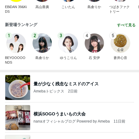
EBiDAN 39&Ki
高山善廣
こいたん
島倉りか
つばきファク
DS
トリー
新登場ランキング
すべて見る
1
2
3
4
5
BEYOOOOO
島倉りか
ゆうこりん
石 安伊
蒼井心音
NDS
量が少なく残念なミスドのアイス
Amebaトピックス
2日前
横浜SOGOうまいもの大会
nanaオフィシャルブログ Powered by Ameba
11日前