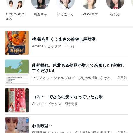
BEYOOOOO
島倉りか
ゆうこりん
MOMIママ
石 安伊
NDS
桃 後を引くうまさの冷やし麻辣湯
Amebaトピックス
1日前
能登揺れ、東北も⚠️夢見が増えて来ました❗️注意し
てください❗️
マリアオフィシャルブログ「ひむかの風にさそわれ
2日前
て」Powered by Ameba
コストコでさらに安くなっていたお米
Amebaトピックス
9時間前
わあ喉は‥
藤田朋子オフィシャルブログ「笑顔の種と眠る犬」
2日前