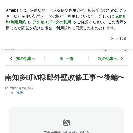
南知多町M様邸外壁改修工事〜後編〜 | アットウェルのビフォ
ーアフター
アプリをダウンロードして
ブログの更新通知
を受け取りまし
開く
ょう。
アットウェルのビフォーアフター
フォロー
前の記事へ
一覧
次の記事へ
南知多町M様邸外壁改修工事〜後編〜
2017年08月23日(水)
テーマ：
外壁
広告を表示できませんでした