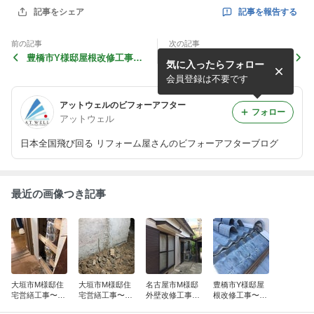
記事を報告する
記事をシェア
前の記事
次の記事
豊橋市Y様邸屋根改修工事〜
南知多町M様邸外壁改修工
気に入ったらフォロー
前編〜
事〜前編〜
会員登録は不要です
アットウェルのビフォーアフター
フォロー
アットウェル
日本全国飛び回る リフォーム屋さんのビフォーアフターブログ
最近の画像つき記事
大垣市M様邸住
大垣市M様邸住
名古屋市M様邸
豊橋市Y様邸屋
宅営繕工事〜後
宅営繕工事〜前
外壁改修工事〜
根改修工事〜後
編〜
編〜
前編〜
編〜