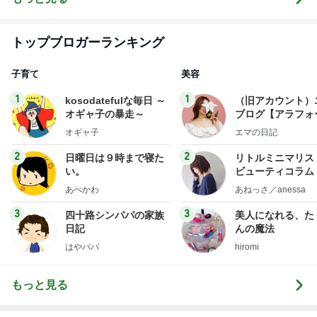
トップブロガーランキング
子育て
美容
1
1
kosodatefulな毎日 ～
（旧アカウント）
オギャ子の暴走～
ブログ【アラフォ
社売却セカンドラ
オギャ子
エマの日記
フ】
2
2
日曜日は９時まで寝た
リトルミニマリス
い。
ビューティコラム 
little minimalist'
あべかわ
あねっさ／anessa
uty colum
3
3
四十路シンパパの家族
美人になれる、た
日記
んの魔法
はやパパ
hiromi
もっと見る