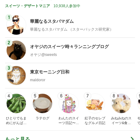
スイーツ・デザートマニア
10,938人参加中
1
華麗なるスタバマダム
華麗なるスタバマダム （スターバックス研究家）
2
オヤジのスイーツ時々ランニングブログ
オヤジ@sweets
3
東京モーニング日和
maldoror
4
5
6
7
8
ひとりでもま
ラテログ
わんたのスイ
紅子のセレブ
みねみねのス
めにがんばる
ーツ日記〜小
なグルメ日記
イーツ&食パ
ブログ
さな幸せ♡コ
ンブログ❤️
ンビニスイー
ツ〜
もっと見る