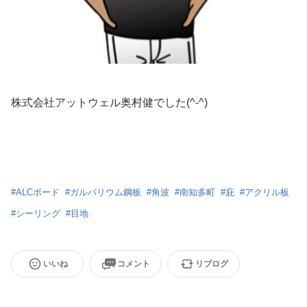
株式会社アットウェル奥村健でした(^-^)
#
ALCボード
#
ガルバリウム鋼板
#
角波
#
南知多町
#
庇
#
アクリル板
#
シーリング
#
目地
いいね
コメント
リブログ