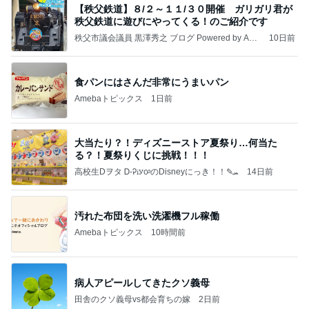
【秩父鉄道】８/２～１１/３０開催 ガリガリ君が
秩父鉄道に遊びにやってくる！のご紹介です
秩父市議会議員 黒澤秀之 ブログ Powered by Ame
10日前
ba
食パンにはさんだ非常にうまいパン
Amebaトピックス
1日前
大当たり？！ディズニーストア夏祭り…何当た
る？！夏祭りくじに挑戦！！！
高校生Dヲタ Ꭰ-ᎮꭵꭹꭴのDisneyにっき！！✎ܚ
14日前
汚れた布団を洗い洗濯機フル稼働
Amebaトピックス
10時間前
病人アピールしてきたクソ義母
田舎のクソ義母vs都会育ちの嫁
2日前