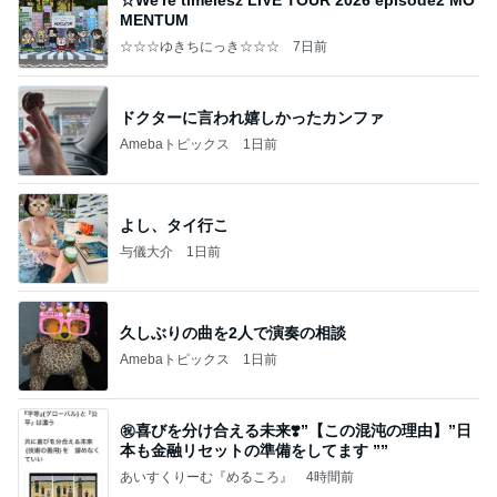
MENTUM
☆☆☆ゆきちにっき☆☆☆
7日前
ドクターに言われ嬉しかったカンファ
Amebaトピックス
1日前
よし、タイ行こ
与儀大介
1日前
久しぶりの曲を2人で演奏の相談
Amebaトピックス
1日前
㊗️喜びを分け合える未来❣️”【この混沌の理由】”⽇
本も⾦融リセットの準備をしてます ””
あいすくりーむ『めるころ』
4時間前