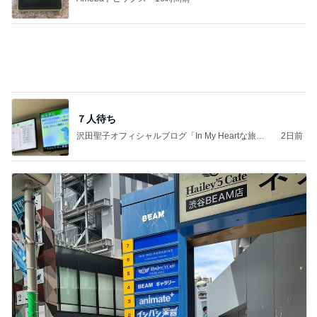
かとうかず子 夕張メロンと勘違い
Amebaトピックス
1日前
夫とファミレスで晩ごはん
武東由美オフィシャルブログ「MOTOちゃんと
19時間前
のはっぴぃな毎日」Powered by Ameba
やっとコンプできたカプセルトイ
Amebaトピックス
13時間前
同じ夢
四コマ戦士 パパ戦記
10日前
息子の前で義母が言った映画の話
Amebaトピックス
1日前