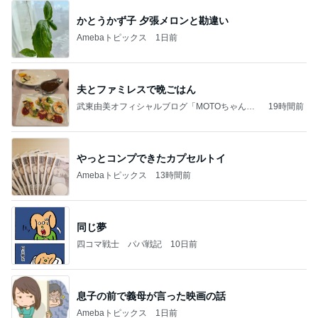
田中健 広島の放送を見てした黙祷
Amebaトピックス
1日前
2026/07/27(K) 4本
何でかな？何でだろ？
10日前
堀ちえみの夫 夕飯に準備した鶏すき