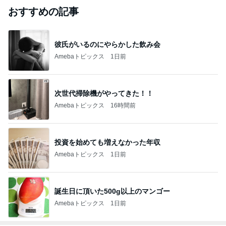
芸能人・有名人ブログ TOPへ
｢元こども店長｣加藤清史郎 喜びの報告
Amebaトピックス
1日前
ありがとうございます
市川團十郎白猿オフィシャルB
2日前
｢庶民的｣北川景子のプライベートに反響
Amebaトピックス
1日前
斎藤元彦がぶらぶら動画のアップを止めた
Bank of Dreamの公営競技はどこへ行く
8日前