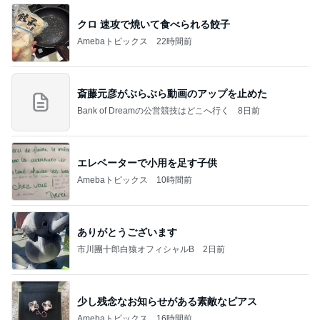
最前列からのど迫力の前面展望
Amebaトピックス
1日前
力強いジャンプをまるで天上の美しさのように軽や
かに着氷その芸術性によって心奪われる魔法を織り
なす
フィギュアスケート応援（くまはともだち）
1日前