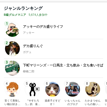
オフィシャルブロガーランキング
総合ランキング
すべて見る
1
2
3
市川團十郎白
小林麻央
だいたひかる
桃
クロ
猿
急上昇ランキング
すべて見る
1
2
3
4
5
デーモン閣下
片岡愛之助
林下清志(ビッ
沢田聖子
金沢克彦
グダディ)
新登場ランキング
すべて見る