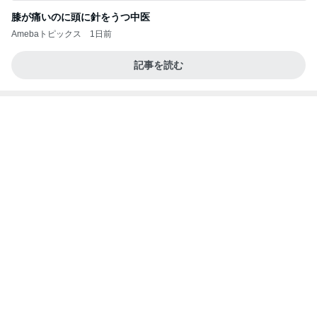
お願い
モンスターアクアリウム＆レプタイルズ 買取販売
7日前
情報
会えて本当に嬉しかった大好きな人