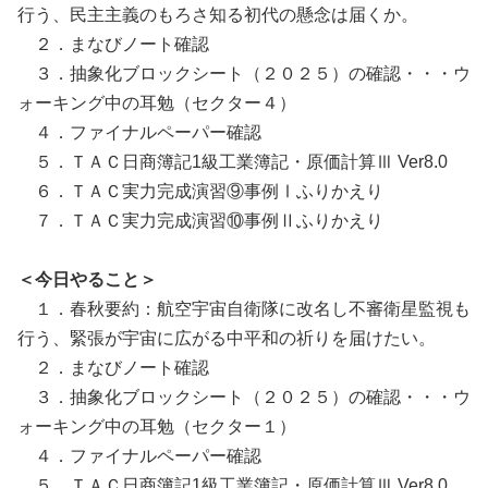
行う、民主主義のもろさ知る初代の懸念は届くか。
２．まなびノート確認
３．抽象化ブロックシート（２０２５）の確認・・・ウ
ォーキング中の耳勉（セクター４）
４．ファイナルペーパー確認
５．ＴＡＣ日商簿記1級工業簿記・原価計算Ⅲ Ver8.0
６．ＴＡＣ実力完成演習⑨事例Ⅰふりかえり
７．ＴＡＣ実力完成演習⑩事例Ⅱふりかえり
＜今日やること＞
１．春秋要約：航空宇宙自衛隊に改名し不審衛星監視も
行う、緊張が宇宙に広がる中平和の祈りを届けたい。
２．まなびノート確認
３．抽象化ブロックシート（２０２５）の確認・・・ウ
ォーキング中の耳勉（セクター１）
４．ファイナルペーパー確認
５．ＴＡＣ日商簿記1級工業簿記・原価計算Ⅲ Ver8.0