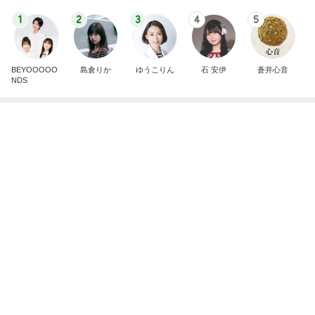
７人待ち
沢田聖子オフィシャルブログ「In My Heartな旅日
2日前
記」by Ameba