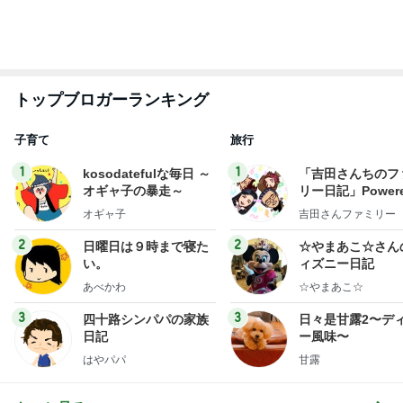
衝動買いした可愛い犬の箸置き
Amebaトピックス
1日前
広島原爆の日 市長の言葉に動揺する総理
ブルーサファイア
1日前