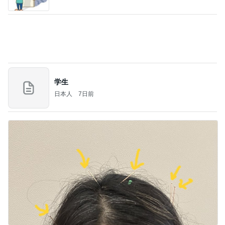
Amebaトピックス
1日前
義母は観念した？
トンデモ義母ンヌからのストレスがヤバい。
2日前
だめ元で店舗へ行ったけど売り切れ
Amebaトピックス
2日前
(長期保存カレーライスセット)
たかたんのコストコ通への道
7日前
田中健 嬉しい島津亜矢の活躍
Amebaトピックス
2日前