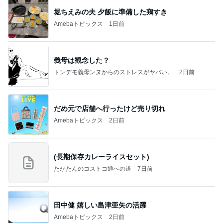
カルティエで購入した意外なリング
Amebaトピックス
1日前
涅槃寂静をゴールに設定することがなぜ大事なの
か、シンボルを受容可能なメッセージとして投げる
ことが
気功師から見たバレエとヒーリングのコツ～「まと
3日前
いのば」ブログ
約千円のアイスが一番人気の会場