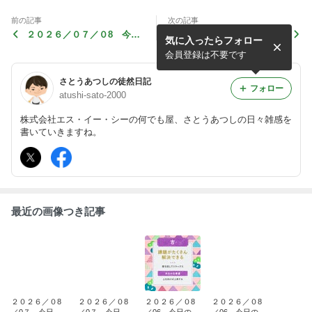
前の記事
次の記事
２０２６／０７／０8 今日
２０２６／０７／０8 今日
気に入ったらフォロー
のラッキーカラー
はナンパの日
会員登録は不要です
さとうあつしの徒然日記
フォロー
atushi-sato-2000
株式会社エス・イー・シーの何でも屋、さとうあつしの日々雑感を
書いていきますね。
最近の画像つき記事
２０２６／０8
２０２６／０8
２０２６／０8
２０２６／０8