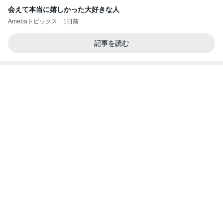
ラーメン二郎 新潟店【新潟市中央区】ラーメン小
つけメン変更 ツルパツ麺が旨い新潟二郎のつけ麺
主に新潟グルメとラーメン食べ歩きのよしなしご
14日前
と
ミスドで周りの興奮につられ購入