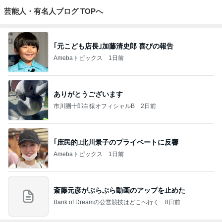
ジャンルランキング
B級グルメマニア
5,674人参加中
1
アッキーのデカ盛りライフ
アッキー
2
デカ盛りんぐ
ガデュ
3
下町マリーンズ・一口馬主・立ち飲み・立ち食いそば
柳橋二郎
4
5
6
7
8
安くて美味し
『やすたろ
道産子どすど
いもっちゃん
たかまつせん
い物が好き☆
う』的 食の
す！
のブログ
いちの食い散
彡
備忘録
らかし日記