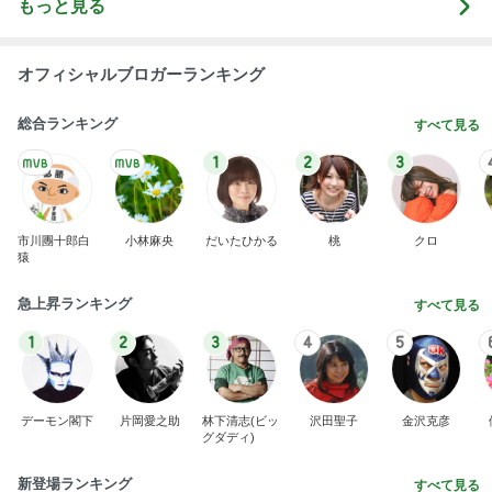
クロ 速攻で焼いて食べられる餃子
Amebaトピックス
22時間前
斎藤元彦がぶらぶら動画のアップを止めた
Bank of Dreamの公営競技はどこへ行く
8日前
エレベーターで小用を足す子供
Amebaトピックス
10時間前
ありがとうございます
市川團十郎白猿オフィシャルB
2日前
少し残念なお知らせがある素敵なピアス
Amebaトピックス
16時間前