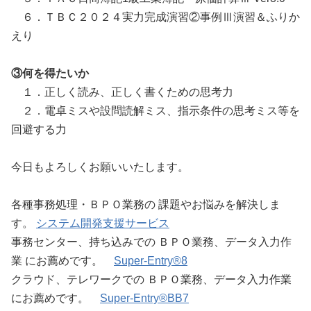
６．ＴＢＣ２０２４実力完成演習②事例Ⅲ演習＆ふりか
えり
③何を得たいか
１．正しく読み、正しく書くための思考力
２．電卓ミスや設問読解ミス、指示条件の思考ミス等を
回避する力
今日もよろしくお願いいたします。
各種事務処理・ＢＰＯ業務の 課題やお悩みを解決しま
す。
システム開発支援サービス
事務センター、持ち込みでの ＢＰＯ業務、データ入力作
業 にお薦めです。
Super-Entry®8
クラウド、テレワークでの ＢＰＯ業務、データ入力作業
にお薦めです。
Super-Entry®BB7