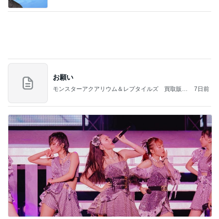
Amebaトピックス
1日前
良心的な事業所ほど経営は苦しく、障害ある子の居
場所「放課後デイサービス」で深刻化する理念と現
実の
立石美津子オフィシャルブログ「テキトー母さんの
1日前
すすめ」Powered by Ameba
小川菜摘 可愛いピンクと黄色の花
Amebaトピックス
1日前
NISA①(;'∀')
パラスジュエリー（白美女神宝珠）の夢の記録
14日前
（続編）
片岡愛之助 巡業中のような長崎行き
Amebaトピックス
1日前