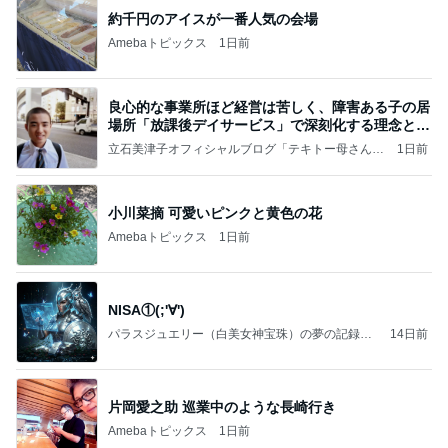
嫁が働いていたらという無駄な妄想
Amebaトピックス
20時間前
【プレゼント選び】お金で買えないもの！これがな
かなか難しい！
桃オフィシャルブログ Powered by Ameba
10日前
予想以上の映画第二弾の入場特典