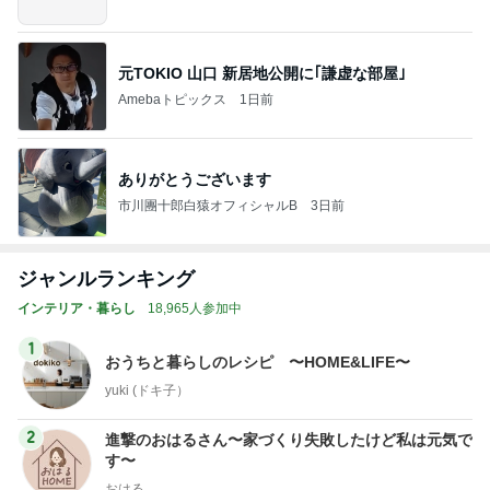
元TOKIO 山口 新居地公開に｢謙虚な部屋｣
Amebaトピックス
1日前
ありがとうございます
市川團十郎白猿オフィシャルB
3日前
ジャンルランキング
インテリア・暮らし
18,965人参加中
1
おうちと暮らしのレシピ 〜HOME&LIFE〜
yuki (ドキ子）
2
進撃のおはるさん〜家づくり失敗したけど私は元気で
す〜
おはる