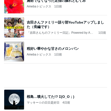
た（長編です）
「吉田さんちのファミリー日記」Powered by Ame
1日前
ba 吉田さんファミリーオフィシャルブログ
程好い華やかな甘さのメロンパン
Amebaトピックス
1日前
桜島…噴火してた!? Σ(O_O；)
マッキー☆の日日是好日
4日前