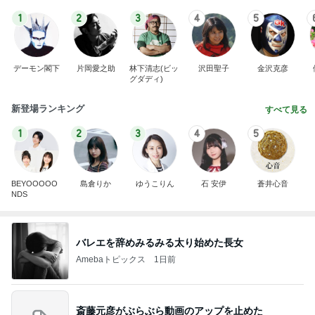
1
2
3
4
5
デーモン閣下
片岡愛之助
林下清志(ビッ
沢田聖子
金沢克彦
グダディ)
新登場ランキング
すべて見る
1
2
3
4
5
BEYOOOOO
島倉りか
ゆうこりん
石 安伊
蒼井心音
NDS
バレエを辞めみるみる太り始めた長女
Amebaトピックス
1日前
斎藤元彦がぶらぶら動画のアップを止めた