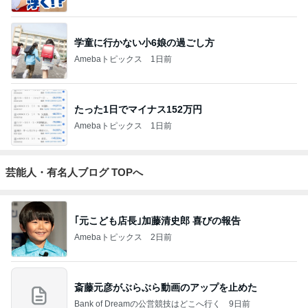
学童に行かない小6娘の過ごし方
Amebaトピックス
1日前
たった1日でマイナス152万円
Amebaトピックス
1日前
芸能人・有名人ブログ TOPへ
｢元こども店長｣加藤清史郎 喜びの報告
Amebaトピックス
2日前
斎藤元彦がぶらぶら動画のアップを止めた
Bank of Dreamの公営競技はどこへ行く
9日前