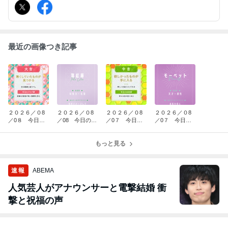
最近の画像つき記事
２０２６／０8
２０２６／０8
２０２６／０8
２０２６／０8
／0８ 今日の
／08 今日のラ
／0７ 今日の
／0７ 今日の
おみくじ
ッキーカラー
おみくじ
ラッキーカラー
もっと見る
速報
ABEMA
人気芸人がアナウンサーと電撃結婚 衝
撃と祝福の声