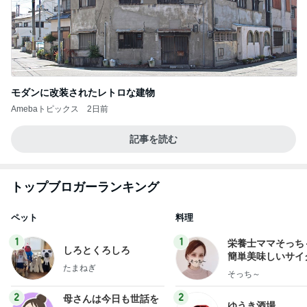
モダンに改装されたレトロな建物
Amebaトピックス
2日前
記事を読む
トップブロガーランキング
ペット
料理
1
1
栄養士ママそっち
しろとくろしろ
簡単美味しいサイ
たまねぎ
献立
そっち～
2
2
母さんは今日も世話を
ゆうき酒場