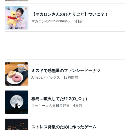
桜島…噴火してた!? Σ(O_O；)
マッキー☆の日日是好日
4日前
ストレス発散のために作ったゲーム
Amebaトピックス
18時間前
【プレゼント選び】お金で買えないもの！これがな
かなか難しい！
桃オフィシャルブログ Powered by Ameba
11日前
歌ったら続きを歌ってくれた青春
Amebaトピックス
11時間前
吉田さんファミリー語り部YouTubeアップしまし
た（長編です）