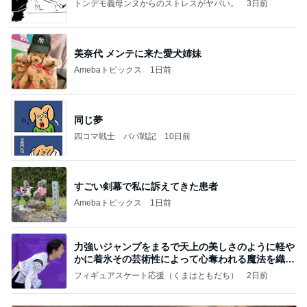
トンデモ義母ンヌからのストレスがヤバい。
3日前
美奈代 メンテに来た愛犬姉妹
Amebaトピックス
1日前
同じ夢
四コマ戦士 パパ戦記
10日前
すごい剣幕で私に訴えてきた患者
Amebaトピックス
1日前
力強いジャンプをまるで天上の美しさのように軽や
かに着氷その芸術性によって心奪われる魔法を織り
なす
フィギュアスケート応援（くまはともだち）
2日前