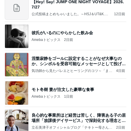
【Hey! Say! JUMP ONE NIGHT VOYAGE】2026.
7/27
公式投稿まとめちゃいました。～HSJ＆UT&K.O.
12日前
～
彼氏がいるのにやらかした飲み会
Amebaトピックス
2日前
涅槃寂静をゴールに設定することがなぜ大事なの
か、シンボルを受容可能なメッセージとして投げる
ことが
気功師から見たバレエとヒーリングのコツ～「まと
4日前
いのば」ブログ
モト冬樹 妻が注文した豪華な食事
Amebaトピックス
1日前
良心的な事業所ほど経営は苦しく、障害ある子の居
場所「放課後デイサービス」で深刻化する理念と現
実の
立石美津子オフィシャルブログ「テキトー母さんの
2日前