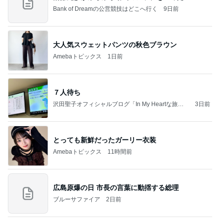
Bank of Dreamの公営競技はどこへ行く
9日前
大人気スウェットパンツの秋色ブラウン
Amebaトピックス
1日前
７人待ち
沢田聖子オフィシャルブログ「In My Heartな旅日
3日前
記」by Ameba
とっても新鮮だったガーリー衣装
Amebaトピックス
11時間前
広島原爆の日 市長の言葉に動揺する総理
ブルーサファイア
2日前