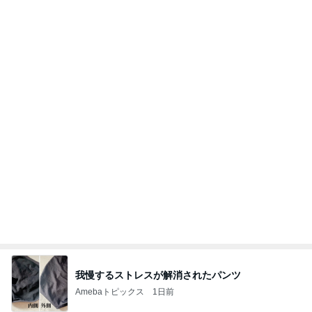
我慢するストレスが解消されたパンツ
Amebaトピックス
1日前
充電4% 弓桁朱琴
モーニング娘。’26 16期17期18期オフィシャルブ
12日前
ログ Powered by Ameba
堀ちえみ ローソンのヨーグルト
Amebaトピックス
1日前
噴火に暑さ。ピークな八月は⚠️注意することが大切
❗️
マリアオフィシャルブログ「ひむかの風にさそわれ
2日前
て」Powered by Ameba