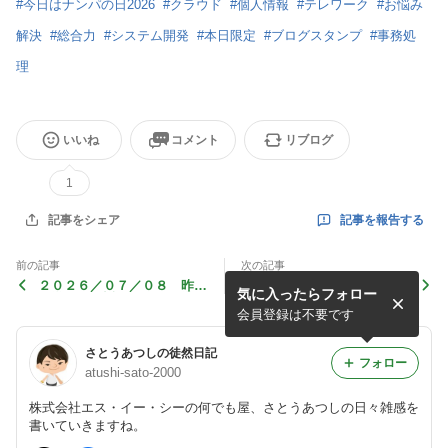
#
今日はナンパの日2026
#
クラウド
#
個人情報
#
テレワーク
#
お悩み
解決
#
総合力
#
システム開発
#
本日限定
#
ブログスタンプ
#
事務処
理
いいね
コメント
リブログ
1
記事を報告する
記事をシェア
前の記事
次の記事
２０２６／０７／０８ 昨日
２０２６／０７／０7 今日
気に入ったらフォロー
の学習振り返り＆今日の学習
のおみくじ
予定
会員登録は不要です
さとうあつしの徒然日記
フォロー
atushi-sato-2000
株式会社エス・イー・シーの何でも屋、さとうあつしの日々雑感を
書いていきますね。