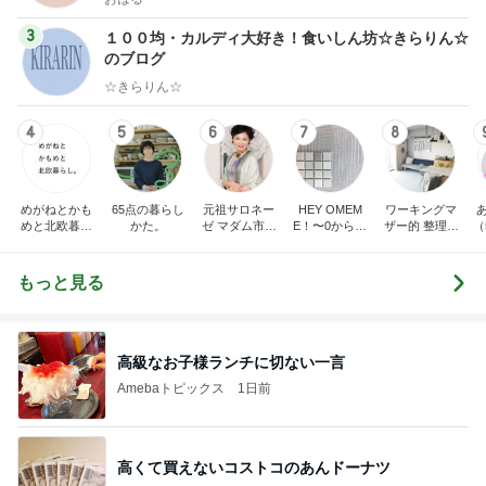
3
１００均・カルディ大好き！食いしん坊☆きらりん☆
のブログ
☆きらりん☆
4
5
6
7
8
めがねとかも
65点の暮らし
元祖サロネー
HEY OMEM
ワーキングマ
めと北欧暮ら
かた。
ゼ マダム市川
E！〜0からの
ザー的 整理収
（
し
のほのぼのブ
家づくり〜
納 ＆ 北欧イン
ログ
テリア
もっと見る
高級なお子様ランチに切ない一言
Amebaトピックス
1日前
高くて買えないコストコのあんドーナツ