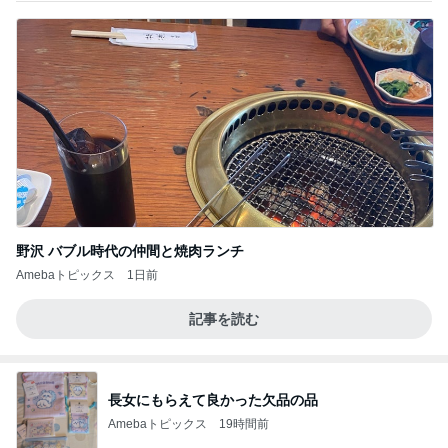
野沢 バブル時代の仲間と焼肉ランチ
Amebaトピックス
1日前
記事を読む
長女にもらえて良かった欠品の品
Amebaトピックス
19時間前
【マカロンさんのひとりごと】ついに？！
マカロンのclub disney♡
5日前
ミスドで感無量のファンシードーナツ
Amebaトピックス
13時間前