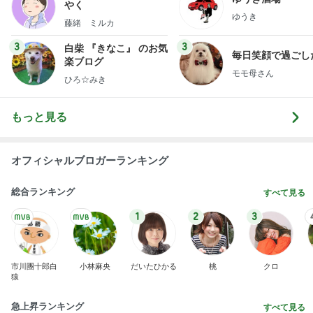
やく
ゆうき
藤緒 ミルカ
3
3
白柴 『きなこ』 のお気
毎日笑顔で過ごし
楽ブログ
モモ母さん
ひろ☆みき
もっと見る
オフィシャルブロガーランキング
総合ランキング
すべて見る
1
2
3
市川團十郎白
小林麻央
だいたひかる
桃
クロ
猿
急上昇ランキング
すべて見る