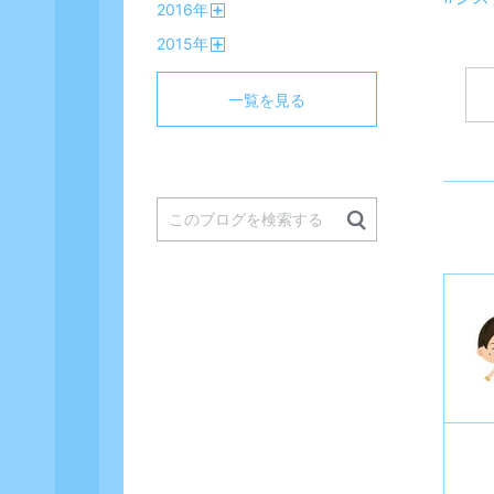
2016
年
く
開
2015
年
く
開
く
一覧を見る