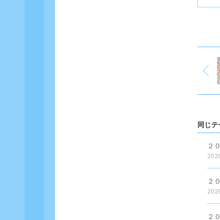
同じテ
２
202
２
202
２