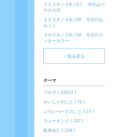
２０２６／０8／0７ 今日はバ
ナナの日
２０２６／０8／06 今日のお
みくじ
２０２６／０8／06 今日のラ
ッキーカラー
一覧を見る
テーマ
ブログ ( 32037 )
かいしゃのこと ( 16 )
ぷらいべーとのこと ( 37 )
ウォーキング ( 237 )
飲食ねた ( 229 )