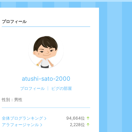
プロフィール
atushi-sato-2000
プロフィール
ピグの部屋
性別：
男性
全体ブログランキング
94,664
位
↑
ラ
アラフォージャンル
2,228
位
↑
ン
ラ