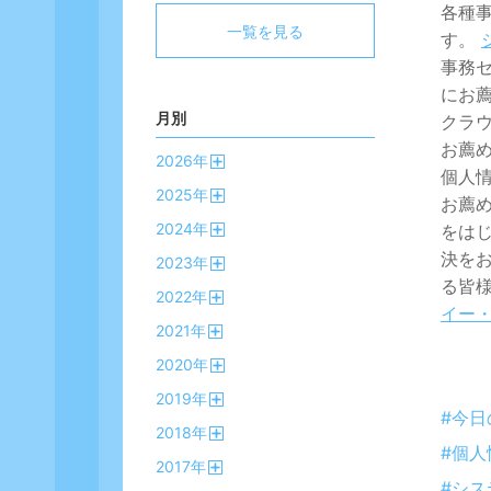
各種
一覧を見る
す。
事務
にお
月別
クラウ
お薦
2026
年
個人情
開
2025
年
く
お薦
開
2024
年
をは
く
開
決を
2023
年
く
開
る皆
2022
年
く
イー
開
2021
年
く
開
2020
年
く
開
2019
年
く
開
#今
2018
年
く
開
#個人
2017
年
く
開
#シス