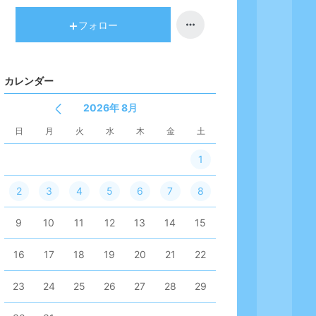
キ
ン
ン
キ
フォロー
グ
ン
上
グ
昇
上
カレンダー
昇
2026年 8月
日
月
火
水
木
金
土
1
2
3
4
5
6
7
8
9
10
11
12
13
14
15
16
17
18
19
20
21
22
23
24
25
26
27
28
29