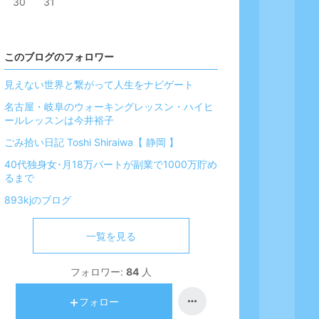
30
31
このブログのフォロワー
見えない世界と繋がって人生をナビゲート
名古屋・岐阜のウォーキングレッスン・ハイヒ
ールレッスンは今井裕子
ごみ拾い日記 Toshi Shiraiwa【 静岡 】
40代独身女･月18万パートが副業で1000万貯め
るまで
893kjのブログ
一覧を見る
フォロワー:
84
人
フォロー