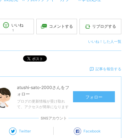
いいね
コメントする
リブログする
1
いいね！した人一覧
ポスト
記事を報告する
atushi-sato-2000
さんをフ
ォロー
フォロー
ブログの更新情報が受け取れ
て、アクセスが簡単になります
SNSアカウント
Twitter
Facebook