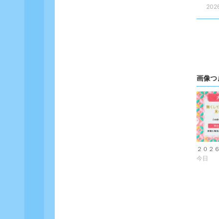
202
画像つ
今日