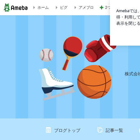
2つの厚底サンダル
ホーム
ピグ
アメブロ
２０２６／０６／０８ 今日のラッキーカラー | さとうあつ
株式会
ブログトップ
記事一覧