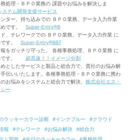
事務処理・ＢＰＯ業務の 課題やお悩みを解決しま
システム開発支援サービス
センター、持ち込みでの ＢＰＯ業務、データ入力作業
薦めです。
Super-Entry®8
ド、テレワークでの ＢＰＯ業務、データ入力作業 に
めです。
Super-Entry®BB7
報をガッチリ守った、 各種事務処理、ＢＰＯ業務 に
めです。
超高速！！イメージ分割
じめとしたサービスと製品と総合力で、貴社のお悩み解
お手伝いいたします。各種事務処理・ＢＰＯ業務に携わ
様のお悩みをシステムと総合力で解決、
株式会社エス・
・シー
日のラッキーカラー診断
#インクブルー
#クラウド
情報
#テレワーク
#お悩み解決
#総合力
テム開発
#今日のラッキーカラー
#事務処理