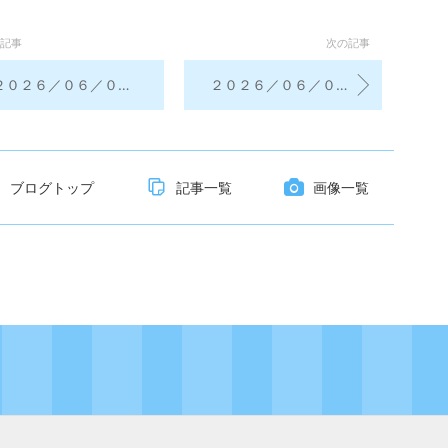
記事
次の記事
０２６／０６／０8 今日のおみくじ
２０２６／０６／０８ 昨日の学習振り返り＆今日の学習予定
ブログトップ
記事一覧
画像一覧