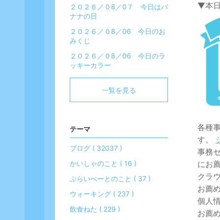
▼本
２０２６／０8／0７ 今日はバ
ナナの日
２０２６／０8／06 今日のお
みくじ
２０２６／０8／06 今日のラ
ッキーカラー
一覧を見る
各種
テーマ
す。
ブログ ( 32037 )
事務
にお
かいしゃのこと ( 16 )
クラウ
ぷらいべーとのこと ( 37 )
お薦
ウォーキング ( 237 )
個人情
飲食ねた ( 229 )
お薦