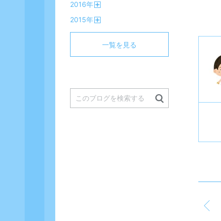
2016
年
く
開
2015
年
く
開
く
一覧を見る