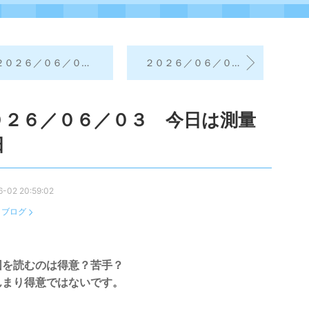
０２６／０６／０３ 昨日の学習振り返り＆今日の学習予定
２０２６／０６／０２ 今日のおみくじ
０２６／０６／０３ 今日は測量
日
-02 20:59:02
：
ブログ
図を読むのは得意？苦手？
んまり得意ではないです。