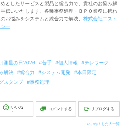
じめとしたサービスと製品と総合力で、貴社のお悩み解
お手伝いいたします。各種事務処理・ＢＰＯ業務に携わ
様のお悩みをシステムと総合力で解決、
株式会社エス・
・シー
は測量の日2026
#苦手
#個人情報
#テレワーク
み解決
#総合力
#システム開発
#本日限定
グスタンプ
#事務処理
いいね
コメントする
リブログする
1
いいね！した人一覧