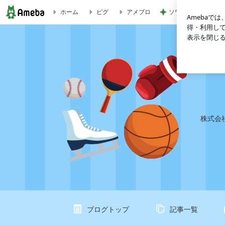
ソワソワ期のフライ
ホーム
ピグ
アメブロ
２０２６／０６／０３ 今日は測量の日 | さとうあつしの徒
株式会
ブログトップ
記事一覧