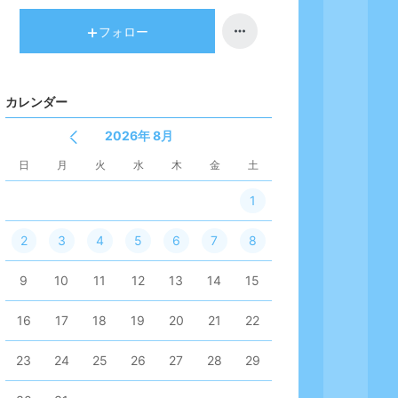
キ
ン
ン
キ
フォロー
グ
ン
下
グ
降
下
カレンダー
降
2026年 8月
日
月
火
水
木
金
土
1
2
3
4
5
6
7
8
9
10
11
12
13
14
15
16
17
18
19
20
21
22
23
24
25
26
27
28
29