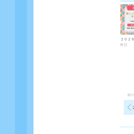
昨日
前の
２