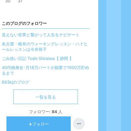
30
31
このブログのフォロワー
見えない世界と繋がって人生をナビゲート
名古屋・岐阜のウォーキングレッスン・ハイヒ
ールレッスンは今井裕子
ごみ拾い日記 Toshi Shiraiwa【 静岡 】
40代独身女･月18万パートが副業で1000万貯め
るまで
893kjのブログ
一覧を見る
フォロワー:
84
人
フォロー