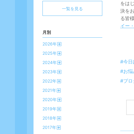
をは
一覧を見る
決を
る皆
イー
月別
2026
年
開
2025
年
く
開
#今日
2024
年
く
開
#お悩
2023
年
く
開
#ブロ
2022
年
く
開
2021
年
く
開
2020
年
く
開
2019
年
く
開
2018
年
く
開
2017
年
く
開