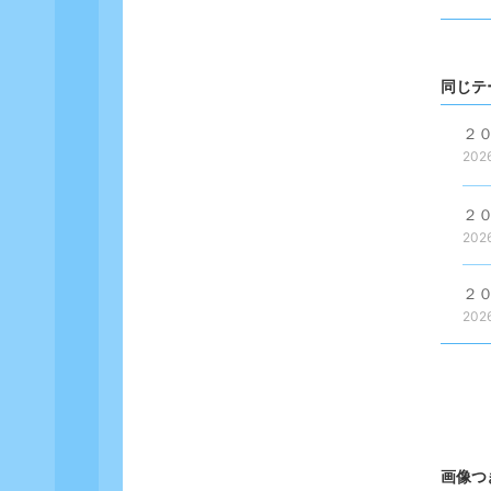
同じテ
２
202
２
202
２
202
画像つ