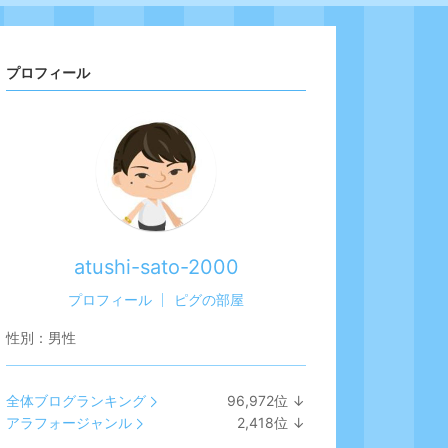
プロフィール
atushi-sato-2000
プロフィール
ピグの部屋
性別：
男性
全体ブログランキング
96,972
位
↓
ラ
アラフォージャンル
2,418
位
↓
ン
ラ