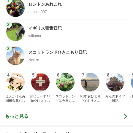
1
ロンドンあれこれ
hancha007
2
イギリス毒舌日記
wiltomo
3
スコットランドひきこもり日記
Norizo
4
5
6
7
8
ええかげん英
おじょーず！L
スコットラン
60才 女ひとり
みんのドイツ
国田舎暮らし
ife☆in スイス
ドは今日も曇
でイギリスに
日記
り空
移住
もっと見る