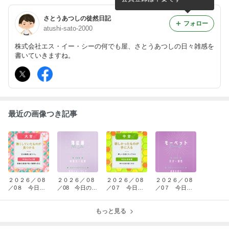
さとうあつしの徒然日記
フォロー
atushi-sato-2000
株式会社エス・イー・シーの何でも屋、さとうあつしの日々雑感を
書いていきますね。
最近の画像つき記事
２０２６／０8
２０２６／０8
２０２６／０8
２０２６／０8
／0８ 今日の
／08 今日のラ
／0７ 今日の
／0７ 今日の
おみくじ
ッキーカラー
おみくじ
ラッキーカラー
もっと見る