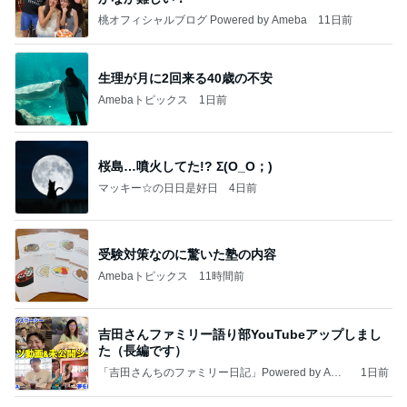
桃オフィシャルブログ Powered by Ameba
11日前
生理が月に2回来る40歳の不安
Amebaトピックス
1日前
桜島…噴火してた!? Σ(O_O；)
マッキー☆の日日是好日
4日前
受験対策なのに驚いた塾の内容
Amebaトピックス
11時間前
吉田さんファミリー語り部YouTubeアップしまし
た（長編です）
「吉田さんちのファミリー日記」Powered by Ame
1日前
ba 吉田さんファミリーオフィシャルブログ