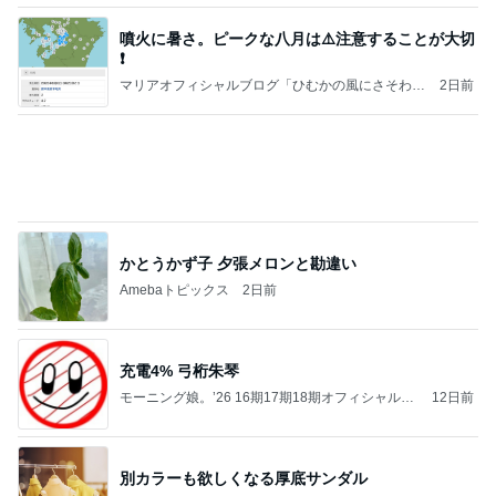
ぺろ
渡辺美奈代オフィシャルブログ「Minayo Land」P
9日前
owered by Ameba
15連勤の女医が驚いたAIの主張
Amebaトピックス
2日前
一枚 シリーズ
咲良オフィシャルブログ「悲しみから一抜け」Pow
8日前
ered by Ameba