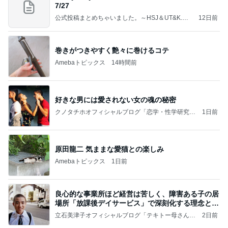
7/27
公式投稿まとめちゃいました。～HSJ＆UT&K.O.
12日前
～
巻きがつきやすく艶々に巻けるコテ
Amebaトピックス
14時間前
好きな男には愛されない女の魂の秘密
クノタチホオフィシャルブログ「恋学・性学研究
1日前
室」Powered by Ameba
原田龍二 気ままな愛猫との楽しみ
Amebaトピックス
1日前
良心的な事業所ほど経営は苦しく、障害ある子の居
場所「放課後デイサービス」で深刻化する理念と現
実の
立石美津子オフィシャルブログ「テキトー母さんの
2日前
すすめ」Powered by Ameba