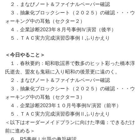
２．まなびノート＆ファイナルペーパー確認
３．抽象化ブロックシート（２０２５）の確認・・・ウ
ォーキング中の耳勉（セクター２）
４．企業診断2023年８月号事例Ⅳ演習（後半）
５．ＴＡＣ実力完成演習⑤事例Ⅰふりかえり
＜今日やること＞
１．春秋要約：昭和歌謡界で数多のヒット彩った橋本淳
氏逝去、盟友も鬼籍に入り昭和の後景更に遠のく。
２．まなびノート＆ファイナルペーパー確認
３．抽象化ブロックシート（２０２５）の確認・・・ウ
ォーキング中の耳勉（セクター３）
４．企業診断2023年１０月号事例Ⅳ演習（前半）
５．ＴＡＣ実力完成演習⑥事例Ⅱふりかえり
＜以下はオーダーメイドプランに向けた準備：できるだけ
前に進める＞
６．R5事例Ⅰ出題の趣旨確認