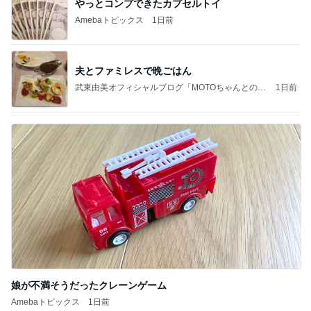
やっとコンプできたカプセルトイ
Amebaトピックス
1日前
夫とファミレスで晩ごはん
武東由美オフィシャルブログ「MOTOちゃんとのは
1日前
っぴぃな毎日」Powered by Ameba
娘が不満そうだったクレーンゲーム
Amebaトピックス
1日前