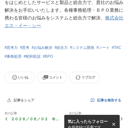
をはじめとしたサービスと製品と総合力で、貴社のお悩み
解決をお手伝いいたします。各種事務処理・ＢＰＯ業務に
携わる皆様のお悩みをシステムと総合力で解決、
株式会社
エス・イー・シー
#
思考力
#
思考
#
お悩み解決
#
総合力
#
システム開発
#
ノート
#
TAC
#
事務処理
#
昭和歌謡
#
BPO
いいね
コメント
リブログ
記事を報告する
記事をシェア
前の記事
次の記事
２０２６／０６／０２ 今日
２０２６／０６／０２ 今日
気に入ったらフォロー
のラッキーカラー
はおむつの日
会員登録は不要です