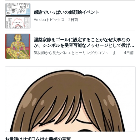
感謝でいっぱいの似顔絵イベント
Amebaトピックス
2日前
涅槃寂静をゴールに設定することがなぜ大事なの
か、シンボルを受容可能なメッセージとして投げる
ことが
気功師から見たバレエとヒーリングのコツ～「まと
4日前
いのば」ブログ
お世話はせず口を出す義姉の言葉