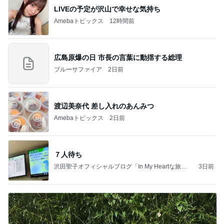
LIVEの予定が沢山で幸せな気持ち
Amebaトピックス
12時間前
広島原爆の日 市長の言葉に動揺する総理
ブルーサファイア
2日前
渡辺美奈代 差し入れのあんみつ
Amebaトピックス
2日前
７人待ち
沢田聖子オフィシャルブログ「In My Heartな旅日
3日前
記」by Ameba