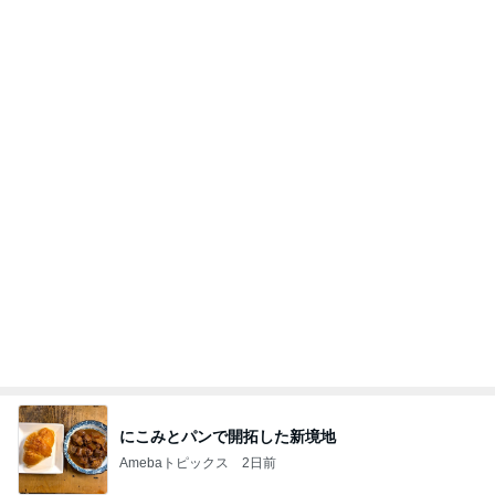
噴火に暑さ。ピークな八月は⚠️注意することが大切
❗️
マリアオフィシャルブログ「ひむかの風にさそわれ
2日前
て」Powered by Ameba
かとうかず子 夕張メロンと勘違い
Amebaトピックス
2日前
充電4% 弓桁朱琴
モーニング娘。’26 16期17期18期オフィシャルブ
12日前
ログ Powered by Ameba
別カラーも欲しくなる厚底サンダル
Amebaトピックス
1日前