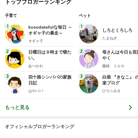
トップブロガーランキング
子育て
ペット
1
1
kosodatefulな毎日 ～
しろとくろしろ
オギャ子の暴走～
たまねぎ
オギャ子
2
2
日曜日は９時まで寝た
母さんは今日も世
い。
やく
あべかわ
藤緒 ミルカ
3
3
四十路シンパパの家族
白柴 『きなこ』 
日記
楽ブログ
はやパパ
ひろ☆みき
もっと見る
オフィシャルブロガーランキング