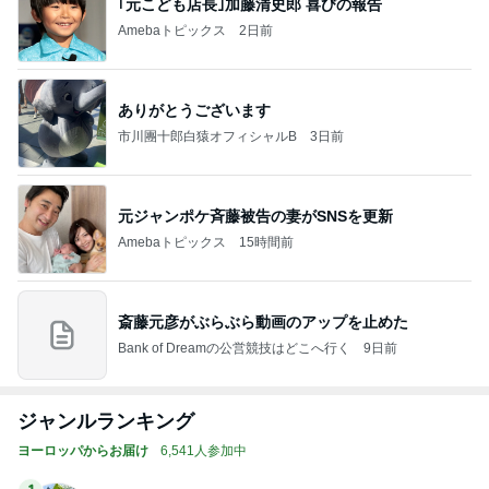
｢元こども店長｣加藤清史郎 喜びの報告
Amebaトピックス
2日前
ありがとうございます
市川團十郎白猿オフィシャルB
3日前
元ジャンポケ斉藤被告の妻がSNSを更新
Amebaトピックス
15時間前
斎藤元彦がぶらぶら動画のアップを止めた
Bank of Dreamの公営競技はどこへ行く
9日前
ジャンルランキング
ヨーロッパからお届け
6,541人参加中