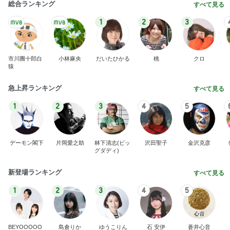
総合ランキング
すべて見る
1
2
3
市川團十郎白
小林麻央
だいたひかる
桃
クロ
猿
急上昇ランキング
すべて見る
1
2
3
4
5
デーモン閣下
片岡愛之助
林下清志(ビッ
沢田聖子
金沢克彦
グダディ)
新登場ランキング
すべて見る
1
2
3
4
5
BEYOOOOO
島倉りか
ゆうこりん
石 安伊
蒼井心音