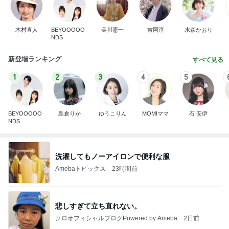
木村直人
BEYOOOOO
美川憲一
吉岡淳
水森かおり
NDS
新登場ランキング
すべて見る
1
2
3
4
5
BEYOOOOO
島倉りか
ゆうこりん
MOMIママ
石 安伊
NDS
洗濯してもノーアイロンで便利な服
Amebaトピックス
23時間前
悲しすぎて立ち直れない。
クロオフィシャルブログPowered by Ameba
2日前