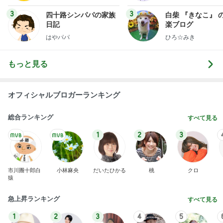
3
3
四十路シンパパの家族
白柴 『きなこ』 
日記
楽ブログ
はやパパ
ひろ☆みき
もっと見る
オフィシャルブロガーランキング
総合ランキング
すべて見る
1
2
3
市川團十郎白
小林麻央
だいたひかる
桃
クロ
猿
急上昇ランキング
すべて見る
1
2
3
4
5