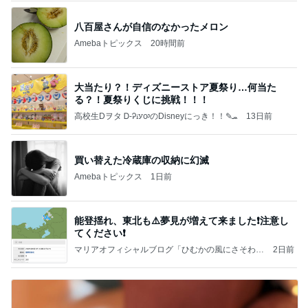
八百屋さんが自信のなかったメロン
Amebaトピックス
20時間前
大当たり？！ディズニーストア夏祭り…何当た
る？！夏祭りくじに挑戦！！！
高校生Dヲタ Ꭰ-ᎮꭵꭹꭴのDisneyにっき！！✎ܚ
13日前
買い替えた冷蔵庫の収納に幻滅
Amebaトピックス
1日前
能登揺れ、東北も⚠️夢見が増えて来ました❗️注意し
てください❗️
マリアオフィシャルブログ「ひむかの風にさそわれ
2日前
て」Powered by Ameba