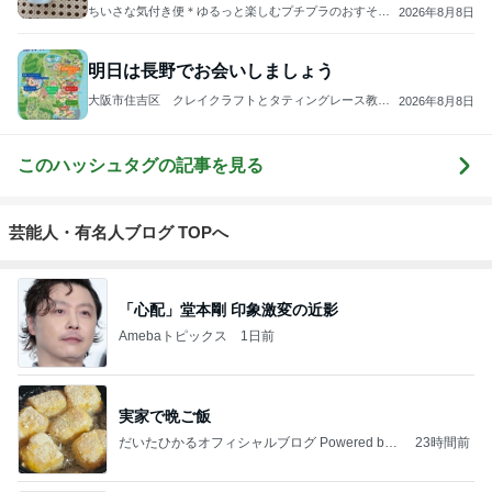
ちいさな気付き便＊ゆるっと楽しむプチプラのおすそわ
2026年8月8日
け
明日は長野でお会いしましょう
大阪市住吉区 クレイクラフトとタティングレース教
2026年8月8日
室・販売【アトリエ・アッサム】
このハッシュタグの記事を見る
芸能人・有名人ブログ TOPへ
「心配」堂本剛 印象激変の近影
Amebaトピックス
1日前
実家で晩ご飯
だいたひかるオフィシャルブログ Powered by
23時間前
Ameba