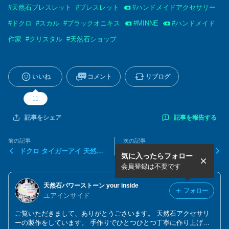
#
天然石ブレスレット
#
ブレスレット
#
ハンドメイドアクセサリー
#
ドクロ
#
スカル
#
ブラックオニキス
#
MINNE
#
ハンドメイド
作家
#
クリスタル
#
天然石ショップ
いいね
コメント
リブログ
11
記事を報告する
記事をシェア
前の記事
次の記事
ドクロ タイガーアイ 天然石
百合の紋章 銀彫り オニキス
気に入ったらフォロー
ブレスレット
天然石ブレスレット天然石ブ
レスレットパワーストーン...
会員登録は不要です
天然石パワーストーン your inside
フォロー
ユアインサイド
ご覧いただきまして、ありがとうごさいます。 天然石アクセサリ
ーの製作をしています。 手作りでひとつひとつ丁寧に作り上げて