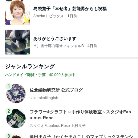
島袋寛子「幸せ者」芸能界からも祝福
Amebaトピックス
1日前
ありがとうございます
市川團十郎白猿オフィシャルB
4日前
ジャンルランキング
ハンドメイド雑貨・手芸
40,090人参加中
1
佐倉編物研究所 公式ブログ
sakuraknittinglab
2
フラワー&クラフト～手作り体験教室～スタジオFab
ulous Rose
スタジオFabulous Rose 上村良子
3
角田まさ子（かくたまさこ）のファブリックステンシ