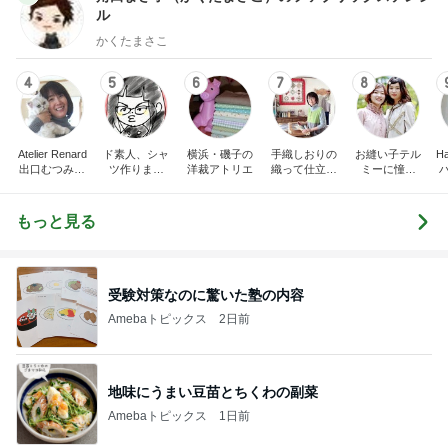
ル
かくたまさこ
4
5
6
7
8
Atelier Renard
ド素人、シャ
横浜・磯子の
手織しおりの
お縫い子テル
Ha
出口むつみの
ツ作りまし
洋裁アトリエ
織って仕立て
ミーに憧れ
トールペイン
た！
て楽しむ オ
て…
ト
ンライン通信
講座
もっと見る
受験対策なのに驚いた塾の内容
Amebaトピックス
2日前
地味にうまい豆苗とちくわの副菜
Amebaトピックス
1日前