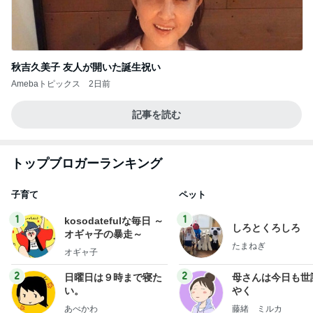
秋吉久美子 友人が開いた誕生祝い
Amebaトピックス
2日前
記事を読む
トップブロガーランキング
子育て
ペット
1
1
kosodatefulな毎日 ～
しろとくろしろ
オギャ子の暴走～
たまねぎ
オギャ子
2
2
日曜日は９時まで寝た
母さんは今日も世
い。
やく
あべかわ
藤緒 ミルカ