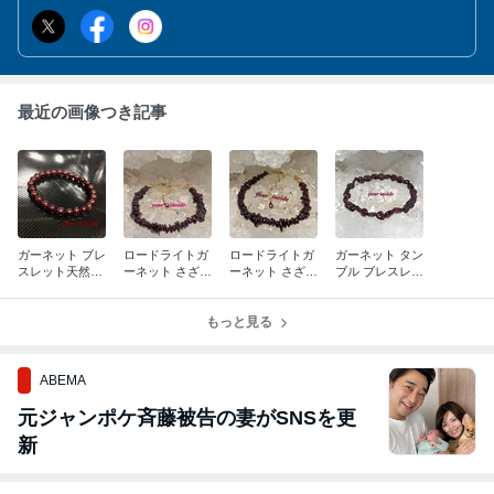
います。 ブレスレットはサイズ変更も可能です。 ご不明な点はホ
ームページよりお問い合わせくださいませ。
最近の画像つき記事
ガーネット ブレ
ロードライトガ
ロードライトガ
ガーネット タン
スレット天然石
ーネット さざれ
ーネット さざれ
ブル ブレスレッ
ブレスレットパ
石 ブレスレット
石 ブレスレット
ト天然石パワー
ワーストーンガ
天然石ブレスレ
天然石ブレスレ
ストーン高品質
ーネット インド
ットパワースト
もっと見る
ットパワースト
ガーネット【柘
産...
ーン...
ーン...
榴...
ABEMA
元ジャンポケ斉藤被告の妻がSNSを更
新