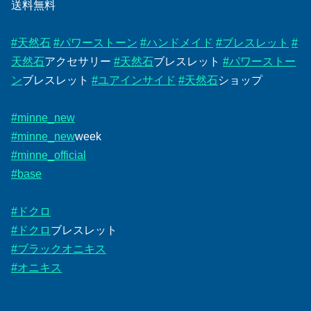
送料無料
#天然石
#パワーストーン
#ハンドメイド
#ブレスレット
#
天然石
アクセサリー
#天然石
ブレスレット
#パワーストー
ン
ブレスレット
#ユアインサイド
#天然石
ショップ
#minne_new
#minne_new
week
#minne_official
#base
#ドクロ
#ドクロ
ブレスレット
#ブラックオニキス
#オニキス