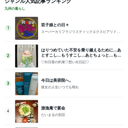
ジャンル人気記事ランキング
九州の暮らし
双子娘との日々
1
スーパーカリフラジリスティックエクスピアリドー
シャス
はりつめていた不安を乗り越えるために…あ
とすこし…もうすこし…あとちょっと…もう
2
ちょっと…安心へ
♡向日葵の約束♡想い出日記♡
今日は美容院へ。
3
彼女の人生いつでも晴れ
游漁庵で宴会
4
だいまるの別荘