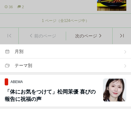
36
2
1
ページ（全
124
ページ中）
前のページ
次のページ
月別
テーマ別
ABEMA
「体にお気をつけて」松岡茉優 喜びの
報告に祝福の声