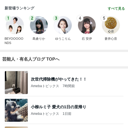
新登場ランキング
すべて見る
1
2
3
4
5
BEYOOOOO
島倉りか
ゆうこりん
石 安伊
蒼井心音
NDS
芸能人・有名人ブログ TOPへ
次世代掃除機がやってきた！！
Amebaトピックス
7時間前
小柳ルミ子 愛犬の1日の里帰り
Amebaトピックス
1日前