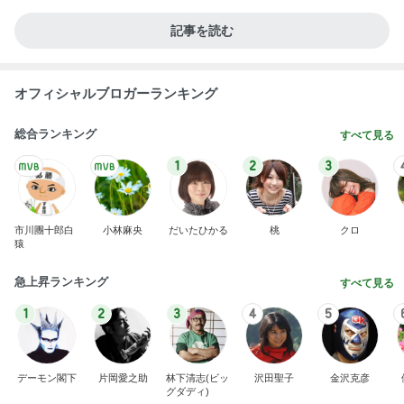
記事を読む
オフィシャルブロガーランキング
総合ランキング
すべて見る
1
2
3
市川團十郎白
小林麻央
だいたひかる
桃
クロ
猿
急上昇ランキング
すべて見る
1
2
3
4
5
デーモン閣下
片岡愛之助
林下清志(ビッ
沢田聖子
金沢克彦
グダディ)