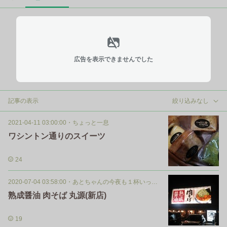
広告を表示できませんでした
記事の表示
絞り込みなし
2021-04-11 03:00:00
・
ちょっと一息
ワシントン通りのスイーツ
24
2020-07-04 03:58:00
・
あとちゃんの今夜も１杯いっぱい
熟成醤油 肉そば 丸源(新店)
19