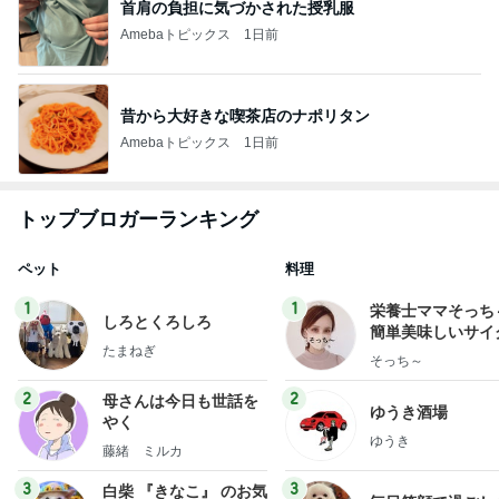
首肩の負担に気づかされた授乳服
Amebaトピックス
1日前
昔から大好きな喫茶店のナポリタン
Amebaトピックス
1日前
トップブロガーランキング
ペット
料理
1
1
栄養士ママそっち
しろとくろしろ
簡単美味しいサイ
たまねぎ
献立
そっち～
2
2
母さんは今日も世話を
ゆうき酒場
やく
ゆうき
藤緒 ミルカ
3
3
白柴 『きなこ』 のお気