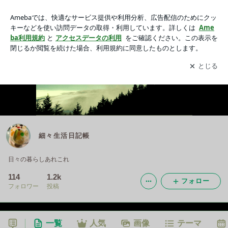
細々生活日記帳
アプリをダウンロードして
ブログの更新通知
を受け取りまし
開く
ょう。
細々生活日記帳
日々の暮らしあれこれ
114
1.2k
フォロー
フォロワー
投稿
一覧
人気
画像
テーマ