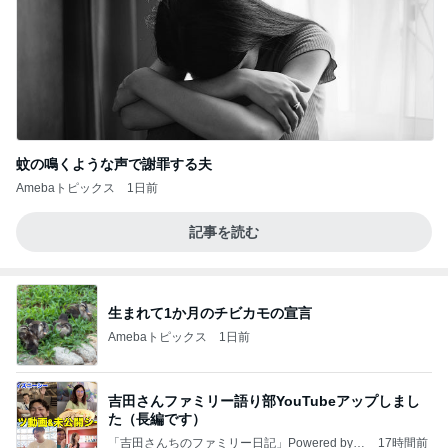
蚊の鳴くような声で謝罪する夫
Amebaトピックス
1日前
記事を読む
生まれて1か月のチビカモの宣言
Amebaトピックス
1日前
吉田さんファミリー語り部YouTubeアップしまし
た（長編です）
「吉田さんちのファミリー日記」Powered by A
17時間前