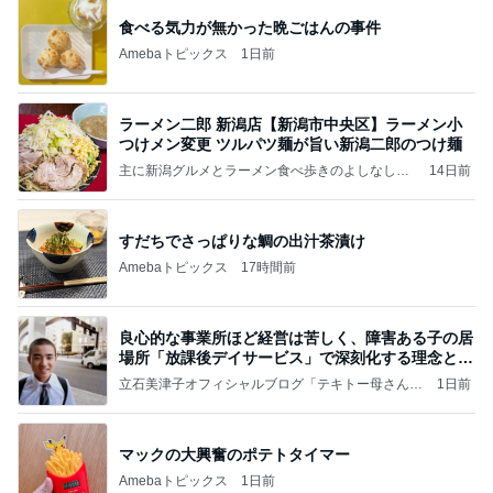
食べる気力が無かった晩ごはんの事件
Amebaトピックス
1日前
ラーメン二郎 新潟店【新潟市中央区】ラーメン小
つけメン変更 ツルパツ麺が旨い新潟二郎のつけ麺
主に新潟グルメとラーメン食べ歩きのよしなしご
14日前
と
すだちでさっぱりな鯛の出汁茶漬け
Amebaトピックス
17時間前
良心的な事業所ほど経営は苦しく、障害ある子の居
場所「放課後デイサービス」で深刻化する理念と現
実の
立石美津子オフィシャルブログ「テキトー母さんの
1日前
すすめ」Powered by Ameba
マックの大興奮のポテトタイマー
Amebaトピックス
1日前