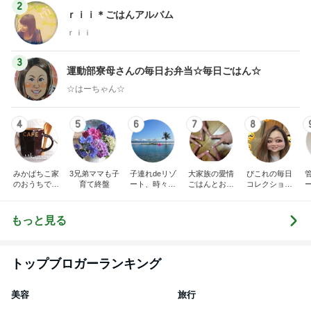
2
ｒｉｉ＊ごはんアルバム
ｒｉｉ
3
運動部寮母さんの毎日お弁当☆毎日ごはん☆
☆はーちゃん☆
4
5
6
7
8
みかぱちこ家
3兄弟ママも子
子連れdeリゾ
大家族の愛情
ぴこれの毎日
のおうちでご
育て終盤
ート、時々キ
ごはんとお弁
コレクション
はん
ャラ弁
当❤︎
♬.*ﾟ
もっと見る
トップブロガーランキング
美容
旅行