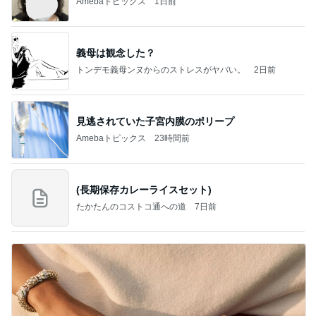
Amebaトピックス
1日前
義母は観念した？
トンデモ義母ンヌからのストレスがヤバい。
2日前
見逃されていた子宮内膜のポリープ
Amebaトピックス
23時間前
(長期保存カレーライスセット)
たかたんのコストコ通への道
7日前