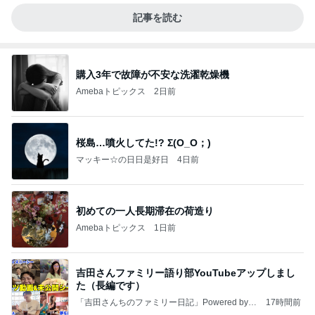
記事を読む
購入3年で故障が不安な洗濯乾燥機
Amebaトピックス
2日前
桜島…噴火してた!? Σ(O_O；)
マッキー☆の日日是好日
4日前
初めての一人長期滞在の荷造り
Amebaトピックス
1日前
吉田さんファミリー語り部YouTubeアップしまし
た（長編です）
「吉田さんちのファミリー日記」Powered by A
17時間前
meba 吉田さんファミリーオフィシャルブログ