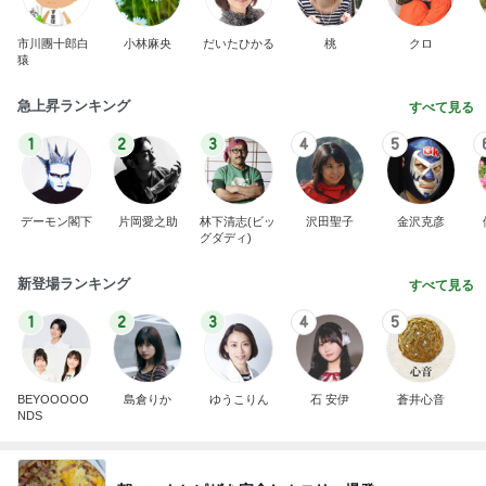
市川團十郎白
小林麻央
だいたひかる
桃
クロ
猿
急上昇ランキング
すべて見る
1
2
3
4
5
デーモン閣下
片岡愛之助
林下清志(ビッ
沢田聖子
金沢克彦
グダディ)
新登場ランキング
すべて見る
1
2
3
4
5
BEYOOOOO
島倉りか
ゆうこりん
石 安伊
蒼井心音
NDS