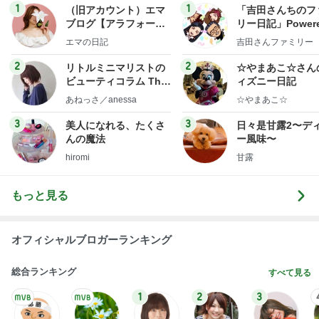
1
1
（旧アカウント）エマ
「吉田さんちのフ
ブログ【アラフォー会
リー日記」Powere
社売却セカンドライ
y Ameba 吉田さ
エマの日記
吉田さんファミリー
フ】
ミリーオフィシャ
ログ
2
2
リトルミニマリストの
☆やまあこ☆さん
ビューティコラム The
ィズニー日記
little minimalist's bea
あねっさ／anessa
☆やまあこ☆
uty colum
3
3
美人になれる、たくさ
日々是甘露2〜デ
んの魔法
ー風味〜
hiromi
甘露
もっと見る
オフィシャルブロガーランキング
総合ランキング
すべて見る
1
2
3