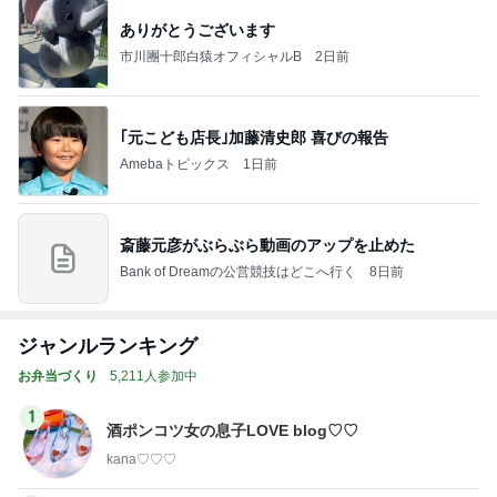
ありがとうございます
市川團十郎白猿オフィシャルB
2日前
｢元こども店長｣加藤清史郎 喜びの報告
Amebaトピックス
1日前
斎藤元彦がぶらぶら動画のアップを止めた
Bank of Dreamの公営競技はどこへ行く
8日前
ジャンルランキング
お弁当づくり
5,211人参加中
1
酒ポンコツ女の息子LOVE blog♡♡
kana♡♡♡