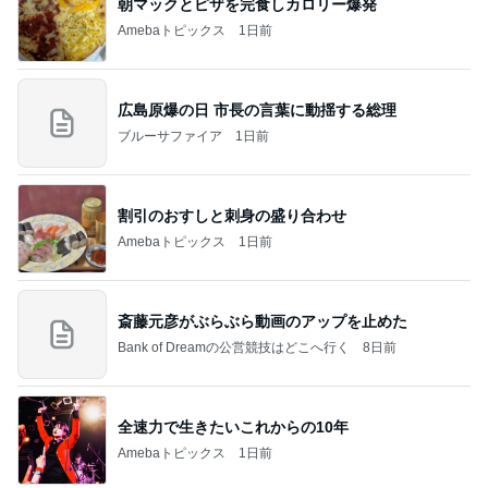
朝マックとピザを完食しカロリー爆発
Amebaトピックス
1日前
広島原爆の日 市長の言葉に動揺する総理
ブルーサファイア
1日前
割引のおすしと刺身の盛り合わせ
Amebaトピックス
1日前
斎藤元彦がぶらぶら動画のアップを止めた
Bank of Dreamの公営競技はどこへ行く
8日前
全速力で生きたいこれからの10年
Amebaトピックス
1日前