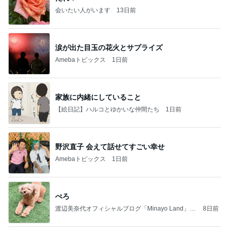
会いたい人がいます
13日前
涙が出た目玉の花火とサプライズ
Amebaトピックス
1日前
家族に内緒にしていること
【絵日記】ハルコとゆかいな仲間たち
1日前
野沢直子 会えて話せてすごい幸せ
Amebaトピックス
1日前
ぺろ
渡辺美奈代オフィシャルブログ「Minayo Land」P
8日前
owered by Ameba