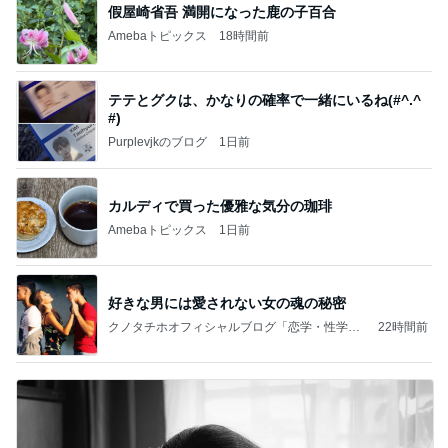
假屋崎省吾 満開になった鹿の子百合
Amebaトピックス
18時間前
テテとグクは、かなりの確率で一緒にいるね(#^.^
#)
Purplevjkのブログ
1日前
カルディで買った優雅な気分の珈琲
Amebaトピックス
1日前
好きな男には愛されない女の魂の秘密
クノタチホオフィシャルブログ「恋学・性学研
22時間前
究室」Powered by Ameba