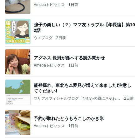
Amebaトピックス
1日前
強子の楽しい（？）ママ友トラブル【年長編】第10
2話
ウメブログ
2日前
アグネス 長男が孫へする読み聞かせ
Amebaトピックス
1日前
能登揺れ、東北も⚠️夢見が増えて来ました❗️注意し
てください❗️
マリアオフィシャルブログ「ひむかの風にさそわれ
2日前
て」Powered by Ameba
予約が取れたとうもろこしのかき氷
Amebaトピックス
1日前