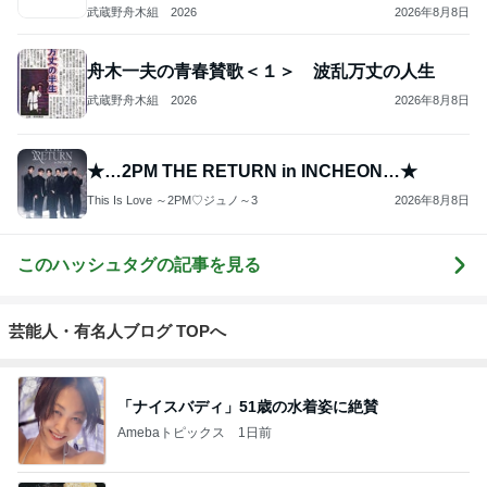
武蔵野舟木組 2026
2026年8月8日
舟木一夫の青春賛歌＜１＞ 波乱万丈の人生
武蔵野舟木組 2026
2026年8月8日
★…2PM THE RETURN in INCHEON…★
This Is Love ～2PM♡ジュノ～3
2026年8月8日
このハッシュタグの記事を見る
芸能人・有名人ブログ TOPへ
「ナイスバディ」51歳の水着姿に絶賛
Amebaトピックス
1日前