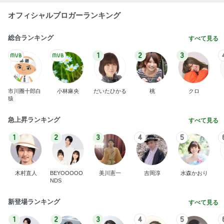
オフィシャルブロガーランキング
総合ランキング
すべて見る
1
2
3
市川團十郎白
小林麻央
だいたひかる
桃
クロ
猿
急上昇ランキング
すべて見る
1
2
3
4
5
木村直人
BEYOOOOO
美川憲一
吉岡淳
水森かおり
NDS
新登場ランキング
すべて見る
1
2
3
4
5