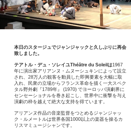
本日のスタージュでジャンジャックと久しぶりに再会
致しました。
テアトル・デュ・ソレイユ
Théâtre du Soleilは
1967
年に演出家アリアンヌ・ムヌーシュキンによって設立
され、
28
万人の観客を動員した即興要素を大幅に取
入れ、民衆の立場からフランス革命を描く一大スペク
タル野外劇
『
1789
年』
(
1970
)
でヨーロッパ演劇界に
センセーショナルを巻き起こし、世界中に衝撃を与え
演劇の枠を越えて絶大な支持を得ています。
アリアンヌ作品の
音楽監督をつとめるジャンジャッ
ク・ルメートルは世界各国1000以上の楽器を操るカ
リスマミュージシャンです。