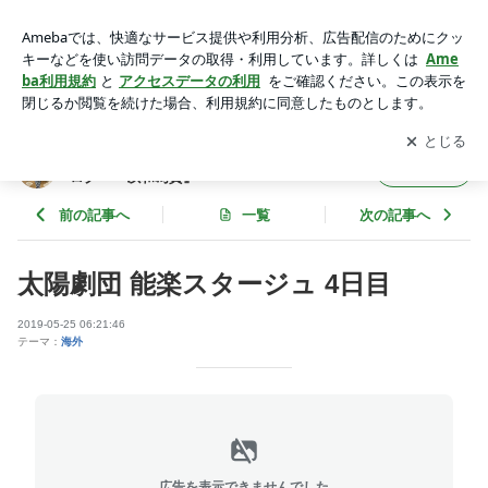
太陽劇団 能楽スタージュ 4日目 | 和泉流狂言師 小笠原由祠
オフィシャルブログ 『以和為貴』
アプリをダウンロードして
ブログの更新通知
を受け取りまし
開く
ょう。
和泉流狂言師 小笠原由祠 オフィシャルブ
フォロー
ログ 『以和為貴』
前の記事へ
一覧
次の記事へ
太陽劇団 能楽スタージュ 4日目
2019-05-25 06:21:46
テーマ：
海外
広告を表示できませんでした