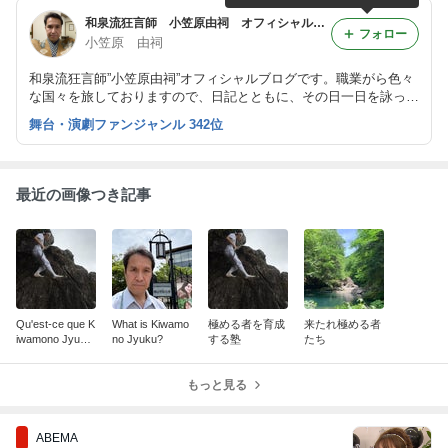
和泉流狂言師 小笠原由祠 オフィシャルブログ 『以和為貴』
フォロー
小笠原 由祠
和泉流狂言師”小笠原由祠”オフィシャルブログです。職業がら色々
な国々を旅しておりますので、日記とともに、その日一日を詠って
みたり、様々な思いや出来事などを書き綴って参ります。
舞台・演劇ファンジャンル 342位
最近の画像つき記事
Qu'est-ce que K
What is Kiwamo
極める者を育成
来たれ極める者
iwamono Jyuku
no Jyuku?
する塾
たち
?
もっと見る
ABEMA