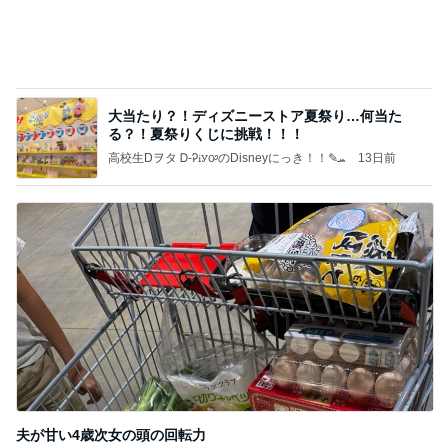
大当たり？！ディズニーストア夏祭り…何当た
る？！夏祭りくじに挑戦！！！
高校生Dヲタ Ꭰ-ᎮꭵꭹꭴのDisneyにっき！！✎ܚ
13日前
夫が甘い4歳次女の頭の回転力