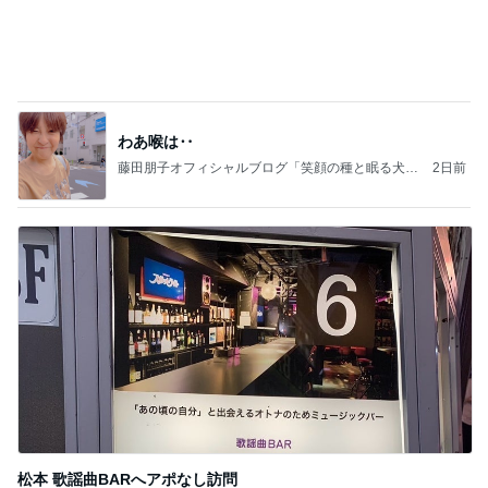
わあ喉は‥
藤田朋子オフィシャルブログ「笑顔の種と眠る犬」
2日前
Powered by Ameba
松本 歌謡曲BARへアポなし訪問