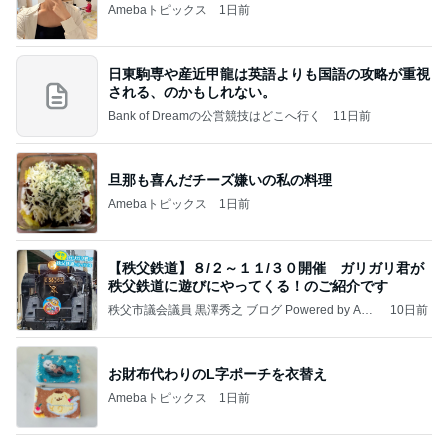
Amebaトピックス
1日前
日東駒専や産近甲龍は英語よりも国語の攻略が重視
される、のかもしれない。
Bank of Dreamの公営競技はどこへ行く
11日前
旦那も喜んだチーズ嫌いの私の料理
Amebaトピックス
1日前
【秩父鉄道】８/２～１１/３０開催 ガリガリ君が
秩父鉄道に遊びにやってくる！のご紹介です
秩父市議会議員 黒澤秀之 ブログ Powered by Ame
10日前
ba
お財布代わりのL字ポーチを衣替え
Amebaトピックス
1日前