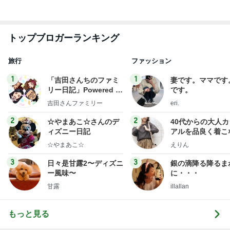
トップブロガーランキング
旅行
ファッション
1
1
「吉田さんちのファミ
妻です。ママです
リー日記」Powered b
です。
y Ameba 吉田さんファ
吉田さんファミリー
eri.
ミリーオフィシャルブ
ログ
2
2
☆やまあこ☆さんのデ
40代からの大人
ィズニー日記
アルを品良く着こ
ファッションブロ
☆やまあこ☆
えりん
3
3
日々是甘露2〜ディズニ
銀の滴降る降るま
ー風味〜
に・・・
甘露
illallan
もっと見る