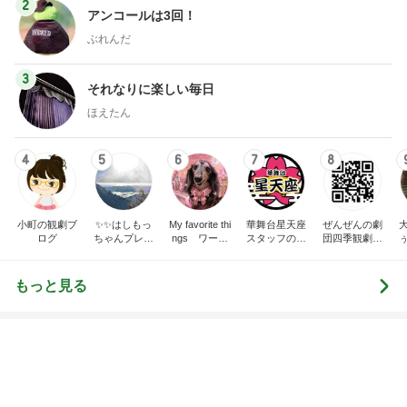
2
アンコールは3回！
ぶれんだ
3
それなりに楽しい毎日
ほえたん
4
5
6
7
8
小町の観劇ブ
✨️✨️はしもっ
My favorite thi
華舞台星天座
ぜんぜんの劇
ログ
ちゃんプレミ
ngs ワーキ
スタッフのゆ
団四季観劇記
アム✨️✨️
ングマザーの
る～いブログ
録
つれづれ。
もっと見る