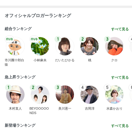
オフィシャルブロガーランキング
総合ランキング
すべて見る
1
2
3
市川團十郎白
小林麻央
だいたひかる
桃
クロ
猿
急上昇ランキング
すべて見る
1
2
3
4
5
木村直人
BEYOOOOO
美川憲一
吉岡淳
水森かおり
NDS
新登場ランキング
すべて見る