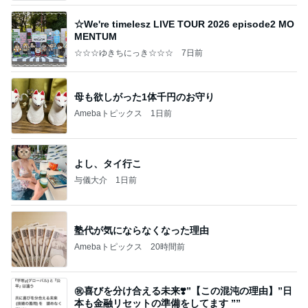
☆We're timelesz LIVE TOUR 2026 episode2 MO
MENTUM
☆☆☆ゆきちにっき☆☆☆
7日前
母も欲しがった1体千円のお守り
Amebaトピックス
1日前
よし、タイ行こ
与儀大介
1日前
塾代が気にならなくなった理由
Amebaトピックス
20時間前
㊗️喜びを分け合える未来❣️”【この混沌の理由】”⽇
本も⾦融リセットの準備をしてます ””