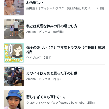
わあ喉は‥
藤田朋子オフィシャルブログ「笑顔の種と眠る犬」
2日前
Powered by Ameba
私とは真逆な休みの日の過ごし方
Amebaトピックス
9時間前
強子の楽しい（？）ママ友トラブル【年長編】第10
2話
ウメブログ
2日前
カワイイ奴らめと思った子の行動
Amebaトピックス
2日前
悲しすぎて立ち直れない。
クロオフィシャルブログPowered by Ameba
2日前