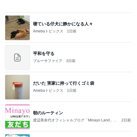
寝ている仔犬に静かになる人々
Amebaトピックス
1日前
平和を守る
ブルーサファイア
3日前
だいた 実家に持って行くゴミ袋
Amebaトピックス
1日前
朝のルーティン
渡辺美奈代オフィシャルブログ「Minayo Land」P
2日前
owered by Ameba