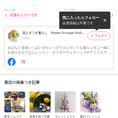
前の記事
次の記事
出張セミナーです
プラチナミセス祭
気に入ったらフォロー
会員登録は不要です
花とすごす暮らし Flower Arrange Atelier Moet（ｱﾄﾘｴ萌）
フォロー
moet
おはなと音楽いっぱいのちょっぴりエレガントな暮らしをご一緒に
お花とおもてなしレッスン…オーダーウェディングのアトリエで
す。
最近の画像つき記事
夜空ノムコウ
長寿を祝う可愛
フレッシュフラ
夏のフレッシュ