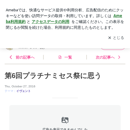
第6回プラチナミセス祭に思う | 花とすごす暮らし Flower Arr
ange Atelier Moet（ｱﾄﾘｴ萌）
アプリをダウンロードして
ブログの更新通知
を受け取りまし
開く
ょう。
花とすごす暮らし Flower Arrange Atelier
フォロー
Moet（ｱﾄﾘｴ萌）
前の記事へ
一覧
次の記事へ
第6回プラチナミセス祭に思う
Thu, October 27, 2016
テーマ：
イヴェント
広告を表示できませんでした