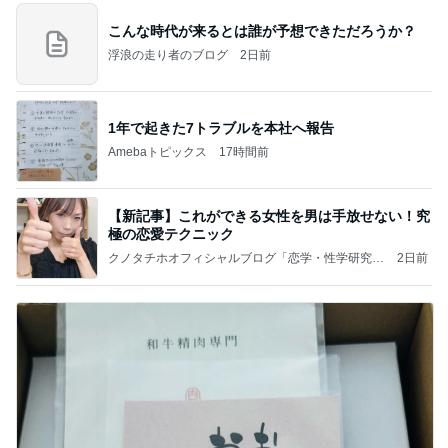
こんな時代が来るとは誰が予想できただろうか？
浮浪の走り者のブログ
2日前
1年で起きた7トラブルを本社へ報告
Amebaトピックス
17時間前
【新記事】これができる女性を男は手放せない！究
極の恋愛テクニック
クノタチホオフィシャルブログ「恋学・性学研究
2日前
室」Powered by Ameba