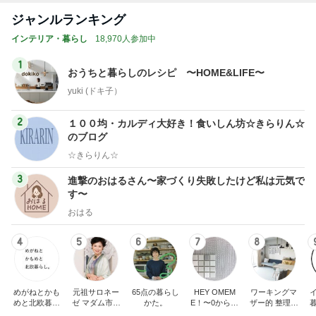
ジャンルランキング
インテリア・暮らし
18,970人参加中
1
おうちと暮らしのレシピ 〜HOME&LIFE〜
yuki (ドキ子）
2
１００均・カルディ大好き！食いしん坊☆きらりん☆
のブログ
☆きらりん☆
3
進撃のおはるさん〜家づくり失敗したけど私は元気で
す〜
おはる
4
5
6
7
8
めがねとかも
元祖サロネー
65点の暮らし
HEY OMEM
ワーキングマ
めと北欧暮ら
ゼ マダム市川
かた。
E！〜0からの
ザー的 整理収
し
のほのぼのブ
家づくり〜
納 ＆ 北欧イン