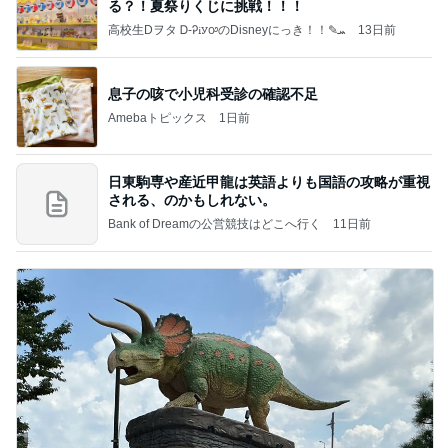
る？！夏祭りくじに挑戦！！！
高校生Dヲタ Ꭰ-ᎮꭵꭹꭴのDisneyにっき！！✎ܚ
13日前
息子の咳で小児科受診の確認不足
Amebaトピックス
1日前
日東駒専や産近甲龍は英語よりも国語の攻略が重視
される、のかもしれない。
Bank of Dreamの公営競技はどこへ行く
11日前