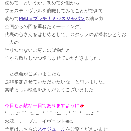
改めて…というか、初めて外側から
フェスティヴァルを俯瞰してみることができて
改めて
PMJ＝プラチナミセスジャパン
の結束力
企画からの回を重ねたミーティング、
代表の心さんをはじめとして、スタッフの皆様おひとりお
一人の
計り知れないご尽力の賜物だと
心から敬服しつつ愉しませていただきました。
また機会がございましたら
是非参加させていただいたいな～と思いました。
素晴らしい機会をありがとうございました。
今日も素敵な一日でありますように
*:.｡..｡.:*･ﾟﾟ･*:.｡..｡.:*･ﾟ ﾟ･*:.｡..｡.:*･ﾟﾟ･*:.｡..｡.:*･ﾟ
お花、テーブル、イヴェントetc,
予定はこちらの
スケジュール
をご覧くださいませ