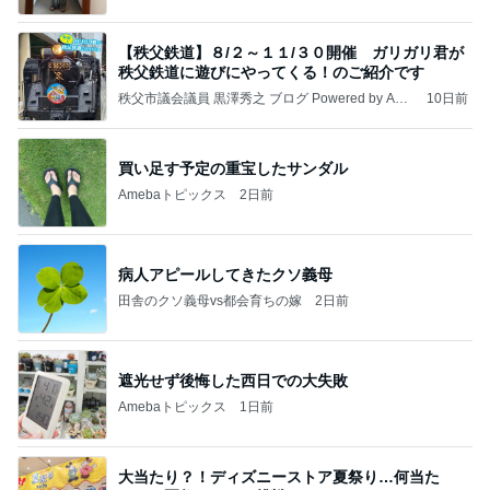
【秩父鉄道】８/２～１１/３０開催 ガリガリ君が
秩父鉄道に遊びにやってくる！のご紹介です
秩父市議会議員 黒澤秀之 ブログ Powered by Ame
10日前
ba
買い足す予定の重宝したサンダル
Amebaトピックス
2日前
病人アピールしてきたクソ義母
田舎のクソ義母vs都会育ちの嫁
2日前
遮光せず後悔した西日での大失敗
Amebaトピックス
1日前
大当たり？！ディズニーストア夏祭り…何当た