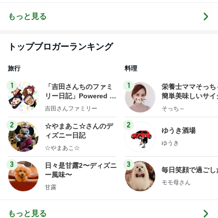
ログ
テリア
もっと見る
トップブロガーランキング
旅行
料理
1
1
「吉田さんちのファミ
栄養士ママそっち
リー日記」Powered b
簡単美味しいサイ
y Ameba 吉田さんファ
献立
吉田さんファミリー
そっち～
ミリーオフィシャルブ
ログ
2
2
☆やまあこ☆さんのデ
ゆうき酒場
ィズニー日記
ゆうき
☆やまあこ☆
3
3
日々是甘露2〜ディズニ
毎日笑顔で過ごし
ー風味〜
モモ母さん
甘露
もっと見る