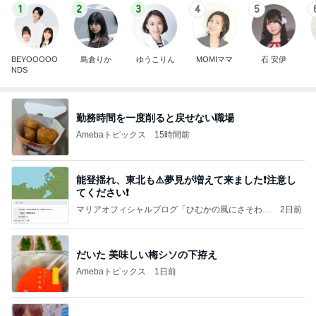
1
2
3
4
5
BEYOOOOO
島倉りか
ゆうこりん
MOMIママ
石 安伊
NDS
勤務時間を一度削ると戻せない職場
Amebaトピックス
15時間前
能登揺れ、東北も⚠️夢見が増えて来ました❗️注意し
てください❗️
マリアオフィシャルブログ「ひむかの風にさそわれ
2日前
て」Powered by Ameba
だいた 美味しい梅シソの下拵え
Amebaトピックス
1日前