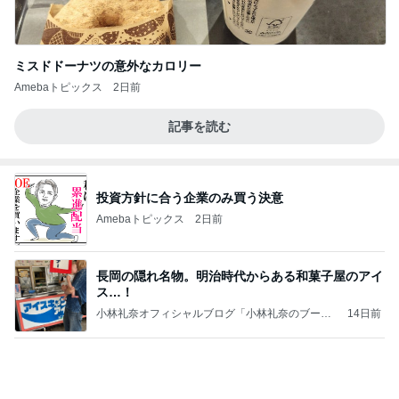
ミスドドーナツの意外なカロリー
Amebaトピックス
2日前
記事を読む
投資方針に合う企業のみ買う決意
Amebaトピックス
2日前
長岡の隠れ名物。明治時代からある和菓子屋のアイ
ス…！
小林礼奈オフィシャルブログ「小林礼奈のブーブ
14日前
ーブログ」Powered by Ameba