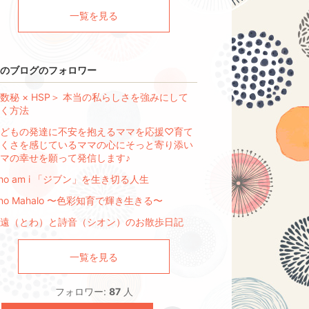
一覧を見る
のブログのフォロワー
数秘 × HSP＞ 本当の私らしさを強みにして
く方法
どもの発達に不安を抱えるママを応援♡育て
くさを感じているママの心にそっと寄り添い
マの幸せを願って発信します♪
ho am i 「ジブン」を生き切る人生
ino Mahalo 〜色彩知育で輝き生きる〜
遠（とわ）と詩音（シオン）のお散歩日記
一覧を見る
フォロワー:
87
人