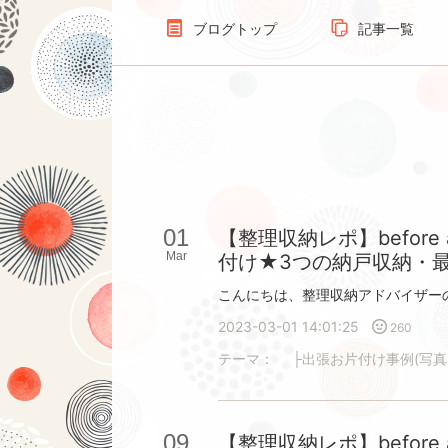
ブログトップ
記事一覧
01
【整理収納レポ】before
Mar
付け★3つの納戸収納・
2023-03-01 14:01:25
260
テーマ：
├出張お片付け事例(写真
09
【整理収納レポ】before