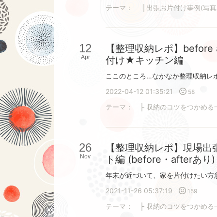
テーマ：
├出張お片付け事例(写真
12
【整理収納レポ】before
Apr
付け★キッチン編
2022-04-12 01:35:21
58
テーマ：
├ 収納のコツをつかめる
26
【整理収納レポ】現場出
Nov
ト編 (before・afterあり)
2021-11-26 05:37:19
159
テーマ：
├ 収納のコツをつかめる