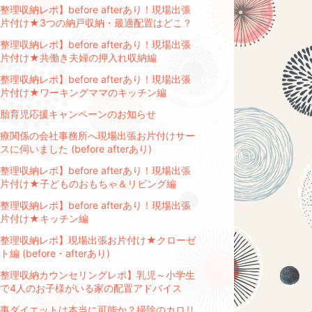
整理収納レポ】before afterあり！現場出張
片付け★3つの納戸収納・最適配置はどこ？
整理収納レポ】before afterあり！現場出張
お片付け★共働き夫婦の押入れ収納編
整理収納レポ】before afterあり！現場出張
お片付け★ワーキングママのキッチン編
胎育児応援キャンペーンのお知らせ
療関係の会社事務所へ現場出張お片付けサー
スに伺いました (before afterあり)
整理収納レポ】before afterあり！現場出張
お片付け★子どものおもちゃ＆リビング編
整理収納レポ】before afterあり！現場出張
お片付け★キッチン編
【整理収納レポ】現場出張お片付け★クローゼ
ト編 (before・afterあり)
整理収納カウンセリングレポ】乳児～小学生
で4人のお子様がいる家の配置アドバイス
事ダイエットは本当に可能か？掃除のカロリ