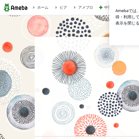
中受が優勢になった
ホーム
ピグ
アメブロ
kikaka がんばりすぎない暮らし