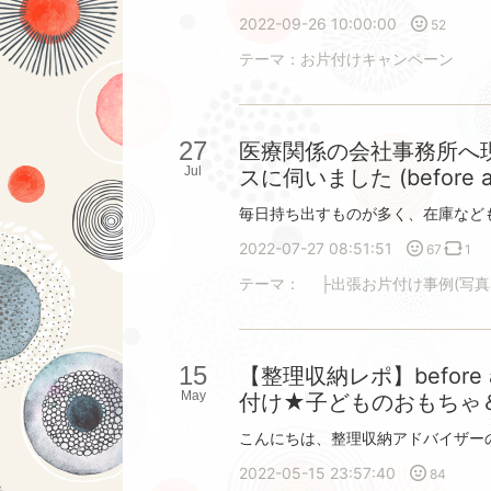
2022-09-26 10:00:00
52
テーマ：
お片付けキャンペーン
27
医療関係の会社事務所へ
Jul
スに伺いました (before a
2022-07-27 08:51:51
67
1
テーマ：
├出張お片付け事例(写真
15
【整理収納レポ】before
May
付け★子どものおもちゃ
2022-05-15 23:57:40
84