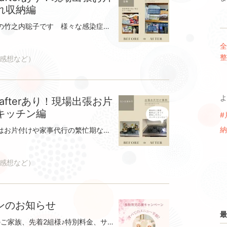
れ収納編
こんにちは、整理収納アドバイザーの竹之内聡子です 様々な感染症が流行っているこの季節。私も年末からコロナに感染し、１月はあわただしく過ぎました。皆さんはいかがですか？まわりではかなりの確率で、なんらかの感染症にかかっているご家庭が多いです。どうか身体を大切になさってくださいね 花粉症の季節もすぐそこ お部屋をスッキリすると、入ってきた花粉の掃除もしやすくなります。すこしでも快適に過ごしたいですね アトリエキカカ 整理収納サービス｜愛知・豊田愛知県豊田市・みよし市・日進市・長久手市・瀬戸市などを中心に、収納のコツつかめる一緒にお片付けサービスをしております。｜出し入れしやすい配置アドバイス｜引越し時の収納のお手伝い｜家事代行｜整理収納講座｜生前整理｜収納デザインkikaka-shuno.com------------------------------------------それでは、お片付けレポートをさせていただきます。今回のご依頼は押入れの収納をスッキリしたいとのご依頼でした。共働きのご夫婦。2人とも忙しいので、日用品なども少し多めに買いストックしておくとのこと。お悩み内容 ・収納場所が定まらない ・取り出しにくい ・どこに何があるかわかりづらいどうしたらストックの場所をわかりやすくできるか。そして在庫を把握しやすくするかがポイントだと思いました。よく使う物は出し入れしやすい場所に置けると、生活もラクになります。カウンセリングも作業当日も、ご夫婦2人で参加していただきました。お片付けの現場は、奥様からの依頼を受けてる事が多いです。家族がいない時にすっきりしたいと思う方がほとんど。２人で相談しながら決めていく姿をみていると家族みんなでモノと向き合う事の大切さがよくわかります。本当にこれは、今必要かな？これ、あの時の！懐かしいね！などの話を聞いているだけで、あたたかい気持ちに。お片付けは、家族の大切なコミュニケーションにもなると感じています。さて、それでは before after を見ていきましょう 左右バラバラの写真ですがひと続きの押入れです。押入れの全体を見て、配置を考えています。お客様が右ききで、左手側には物が置いてあるため右側によく使う物を配置しました。ふたのついたボックスに入っていたストック類は引き出しに入れ、いつでも取り出しやすくしました。在庫もすぐに確認できます。引出すと奥の物も取り出すことができます。あまり使わない物はひとまとめにし左下へ。どこに何があるかわかりやすくしました。布団はお客様用のエリアと季節もののエリアにわけました。お客様がいらっしゃった時、いつでも取り出すことができます。ご夫婦で相談しながら決めているので場所の共有もバッチリお片付け後も、お客様自身でどんどん工夫をされている様です。一度コツをつかむと、様々なアイディアがわいてきます あれこれ考えるのが楽しくて、とまらなくなりますよ お客様より感想をいただきました ご紹介させていただきます。 お客様の声①何に困っていたか和室の押し入れが引っ越し以来全く片付かず困っていました。収納場所が決まらなかったものがとりあえずいれてあるというような状態で、特に寝具類がごちゃごちゃとしていて、ひとつ出すと雪崩が起きてしまっていました。②｢お片付けサービス｣を受けてどうだったか。変化はあったか。押し入れが見違えるように綺麗になりました！日用品のストックも取り出しやすくなっただけでなく、在庫の数がわかりやすくなりました。でも一番の変化は、お片付けが全くできなかった主人が事前カウンセリングで刺激を受けて自分からお片付けに取り組むようになったことです ③特に参考になったこと。綺麗に収納するだけでなく、使いやすさを意識した収納がとても参考になりました。収納に役立つアイテムやSNSアカウントの情報も教えていただき、今後に活かせそうです。④どんな人におススメか。自分でお片付けするといつもイマイチ片付かなくて途中で心が折れてしまう…って方におすすめです！収納のポイントを教えていただけるので、お願いした場所以外にも応用ができます。⑤アドバイザーにひとこと今回は事前カウンセリングから当日まで大変お世話になりました。今回教えていただいたことを元に他の部屋もお片付け頑張ります♪あたたかいお言葉、ありがとうございます とてもはげみになり、嬉しいく思いますこのような感じでみなさまの暮らしやご家族の性格に合わせて配置や収納方法のご提案をさせていただいております。よろしければ、お気軽にご相談くださいませ アトリエキカカ 整理収納サービス｜愛知・豊田愛知県豊田市・みよし市・日進市・長久手市・瀬戸市などを中心に、収納のコツつかめる一緒にお片付けサービスをしております。｜出し入れしやすい配置アドバイス｜引越し時の収納のお手伝い｜家事代行｜整理収納講座｜生前整理｜収納デザインkikaka-shuno.com
全
整
感想など）
よ
 afterあり！現場出張お片
キッチン編
#
納
もう11月も終わりですね。この時期はお片付けや家事代行の繁忙期なんです。みなさん、年末に向けてすっきりされたい方が多いですよねこんにちは整理収納アドバイザーの竹之内聡子です。師走を目前にして、暴走・迷走しております。お片付けレポートをすっかりためてしまいました💦時間をみつけてアップしていきますね！----------------------------それでは、今回は先月伺ったお客様のレポートをさせていただきます今回のご依頼は、キッチン収納です。忙しいワーキングママだけど、お料理も好き。とってもパワフルなママのお宅を、お片付けさせていただきました お悩み内容食品や袋類などのストックに困っている。 まとめ買いをすることが多く、何をどこに置いたか忘れてしまう。 (ストック場所が2ヶ所あったりすることから2重購入してしまう。)キッチンの収納では、この様なお悩みをよく聞きます。働いている方は特に、まとめ買いをされている方が多いと思います。買った物を、とりあえずどこか空いているところにしまっておこう …となってしまいがちですよね。空きスペースに押し込んでいくと、だんだん埋もれてしまいます。あれ買ったはずなのに、どこにしまったっけ という経験がある方必見です！今回は、beforeとafterを同時に見ていこうと思います。それでは、シンク下の引出し収納上段から。ポイント・すべての物を用途別にわけ、使用頻度を考える・この場所で使うものに厳選し、出し入れしやすいスペースを作る何がどこにあるかわかりやすくなりました。空間ができたことで、取り出しやすくなりました♪┈┈┈┈┈┈┈┈┈┈次はシンク下引出し収納 下段です。ポイント・今までは調味料のストックが入っていたが、よく使うものに変更➡キッチンでよく使う保存容器や掃除道具のストックを収納・使うものを使う場所に置くことで、出し入れしやすくなる┈┈┈┈┈┈┈┈┈┈それでは、次にコンロまわりをご覧ください！ポイント・調味料や調理器具などを収納し、お掃除しやすいコンロに！家事代行で多くのお宅に伺い、コンロの掃除をさせていただいています。コンロのまわりは、かなり油が飛び散ります。調味料の容器や調理器具などに飛んだ油を、掃除するのは大変！壁にもかなり飛んでいます！ラクに掃除をした方は、まわりに物を置かない事をおススメします。置いてあった調味料はどうしたかというと…今まであまり使用していなかったすぐ左手にある調味料引出しを活用しました。その他の調味料は、コンロのすぐ右にある引出しの中段に収納しました。ポイント・料理をする時にすぐ使う調味料、ダシ類をここに集めました。➡料理しながらささっと出せて時短家事＆油で汚れない♪細かな調理器具は、コンロ右の引き出しに。大きめの調理器具はコンロの真下の引き出しに立てて収納。┈┈┈┈┈┈┈┈┈┈次に、キッチンの背面棚の収納です。ポイント・何があるかひとめでわかるように・よく使うものを取り出しやすく┈┈┈┈┈┈┈┈┈┈背面収納の在庫棚ポイント・同じジャンルの物を集めてどれだけあるかわかるように・埋もれてしまわないように立てて収納┈┈┈┈┈┈┈┈┈┈ポイント長期保存できる物や缶詰類を一つの引き出しに┈┈┈┈┈┈┈┈┈┈いかがでしたでしょうか。お客様の使用頻度や使い勝手に合わせて、収納しています。皆さまの家に必ず当てはまるわけではありません。物としっかり向き合って、収納していく事をオススメします┈┈┈┈┈┈┈┈┈┈┈┈┈お客様より感想をいただきました ご紹介させていただきます。お客様の声何に困っていたか食品や袋類などのストックに困ってました。まとめ買いをすることが多く、何をどこに置いたか？忘れてしまう。(ストック場所が2ヶ所あったりすることから2重購入してしまう。)お片付けサービスを受けてどうだったか。変化はあったか。いままでと置く位置が変わったため、覚えなきゃいけないが…場所さえ覚えたら一目見てわかるようになった。特に参考になったこと重さに応じた置き方使う頻度に応じた配置どんな人におススメか私のようなズボラな方のみでなく、整理整頓に悩まれた方…ひとこと家中全てやっていただきたいくらいです‼️……………………………………………ありがとうございましたいつでもご相談にのりますよ～
感想など）
ンのお知らせ
最
2022年10月限定企画！多胎育児中のご家族、先着2組様♪特別料金、サポート半額でさせていただきます。お知り合いの多胎育児で大変な方に、よかったらお声をかけてくださいね♪ーーーーーーーーーーーーーーーーーーーーーーーー👭多胎育児応援キャンペーンのお知らせ👭家族の生活動線がもっと楽になれば…たまには多胎育児家族の方も、ホッと一息ついてほしい♪ささやかでも、お手伝いがしたい！！という思いが募ってキャンペーンをします双子っちが小さかった頃は、たくさんの方に助けてもらいなんとか乗り越えてきました。大きくなって、ようやく手が離れた今。今度は私にできる事は何か考えました。自分の得意な事を活かして、お手伝いがしたい！そんなわけで、キャンペーンさせていただきます。すべてのメニューが半額！(どれか1つになります)多胎ならではのお悩みも、じっくりお聞きします。2022年10月のサポートが可能な方に限ります。多胎育児中のご家族、２組様限定です。メニュー詳細につきましては、ホームページアトリエキカカ 整理収納サービス｜愛知・豊田愛知県豊田市・みよし市・日進市・長久手市・瀬戸市などを中心に、収納のコツつかめる一緒にお片付けサービスをしております。｜出し入れしやすい配置アドバイス｜引越し時の収納のお手伝い｜家事代行｜整理収納講座｜生前整理｜収納デザインkikaka-shuno.comよりご覧ください。多胎育児をしている方とつながれるのは、とても嬉しいです♪お気軽にご相談ください！