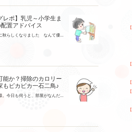
├
グレポ】乳児～小学生ま
├
の配置アドバイス
【
先週まで半そでで歩いていたのに急に秋らしくなりました なんて優雅なことを言いたいけど…寒いです 家族みんなが長袖の服を一気に洗濯に出したので在宅勤務の日は5回くらい洗濯しています。コインランドリーも激込みらしいですねさて、本題に入ります。先週整理収納カウンセリングに伺ったお宅の配置アドバイスの様子をレポートします。今回のカウンセリングでお客様が一番知りたかった事はこどもが増えて、こどもたちが収納できる仕組み作りがどうしたらできるか家全体の収納スペースに果たして全部ものが収納できるのかという事でした。そうなんです。赤ちゃんも含めて、なんと4人のお子様のいるママ。上の子たちが自分の事を自分でしてくれたら大助かりですよね。それにしてもお子さんが4人もいるのに物にあふれているわけではなくお部屋の居心地がいいんです！！よくよくお話を聞いてると子どもたちの成長にあわせてよく収納の配置の見直しをしているとか すばらしいっ じつは、これこそ整理収納の極意なんです。子どもが大きくなるにつれて持ち物だって、とりやすい位置だって変わります。それに正解は１つじゃないから少し違和感を感じたら、また修正することが大事なんです しかもなんだかお片付けを楽しんでいる様子 それだけでなく人生そのものを楽しんでいらっしゃる こちらまでいい刺激をいただきました 収納に関する知識も豊富でやりたい事も明確で質問の内容もポイントを押さえていてお答えしていてわくわくしました お子さまそれぞれの性格に合わせた収納を大切に考えていらっしゃってみんな違って、みんないいよ～ かあさんが見守っているから大丈夫そんな雰囲気が伝わってきました。お子さまの物の収納場所を決める時は特に☆使う場所の近くに置く☆よく使うものは特等席に☆誰もがパッと見てわかる様に☆出し入れしやすくという事を、お子さま自信があれこれ考えて自分で決めることが大切だと私は考えています 今回のお客さまの行動力がすごくて数日後には模様替えしまくっていますとのご連絡が はやいっ さあ、みなさんもすっきりして寒い冬に備えませんか？きっといい運気がたくさん入ってきますよ～ ※お客様宅ではありません【お客様のご感想】問題点というか課題が明確になりました。まずどこからとりかかればいいのかも分かり、すっきりしました！たけとこさんならどうする？と聞いたときに私ならこうするかな、と答えてくれた具体例がとても参考になりました！家全体を見てもらえて助かりました！とっても聞きやすいので、「こんなお部屋に来てもらうなんて」という人こそ、そのありのままを見てもらうといいと思います！どこから手をつけたらいいのか分からない人も、いろいろやってみてどれが自分にあっているのか分からない人もたけとこさんが優しく寄り添ってくれるので、どんな人もおすすめです嬉しいお言葉、ありがとうございます。素敵なお客様にたくさん刺激をもらってやっぱりこの仕事が好きだなって改めて感じます このように収納のアドバイスだけもらってできる事は家族みんなでしたい！という方。お気軽にご相談くださいね 『【ご案内】家族の動線を徹底分析！動きやすく出し入れしやすくなる配置アドバイスコース♪』何から手をつけたらいいの？片付けの作業は自分でできるからアドバイスだけほしい！！時短をかなえる収納方法って、本当にあるの？そんな方へ『家族の動線を徹底分析…ameblo.jp
├
├
├
【
├ 
可能か？掃除のカロリー
【
家もピカピカ一石二鳥♪
【
定期的に整理収納で伺っているお客様。今日も伺うと、部屋がなんだかさらにスッキリしてピカピカになっていました おまけに、お客様の表情も明るいんです。よくよく話を聞くと、コロナであまり外出ができないためお片付や掃除を自分でがんばって、５キロもお痩せになったとか。え～っ、すばらしい うらやましい 私なんて、この仕事してるのになぜ？なかなか痩せないのかなぁ？ 理由はもちろんわかっています。お菓子とごはんの食べ過ぎ。食べないと体力持たないなんて思っていました。ホリスティックトレーナーの小川朋子先生から「さとちゃん、お菓子半分にしようか♪」と笑顔で言われ…言いにくいことを言わせてしまったと反省 本気出して、お菓子半分生活を続けています。10日ほどお菓子を半分に減らしたところかなり順調に引き締まっています。なんて体が軽くて動きやすいんだろう 食べることで幸せを感じていた私。お菓子を食べてストレスを発散していた私。どこかで逃げていたんだと思います。私はまだまだ本気出していなかったぁぁお腹と背中にたくさんのおもりを背負って仕事していたんですねそんなわけで、宣言します♪お菓子をさらに減らし家事ダイエットは本当にできると証明してみせます 更年期でゆるんできた体にも負けないどこかでお会いして変わっていなかったら遠慮なく「あんまり変わらないじゃん！」って、キビしく突っ込んでやってください 来月から定期的に伺うお客様がさらに5組増えるので体力が持つかちょっぴり不安でした。体のメンテナンスもしてもらっている朋子先生に膝や腰に負担のかからな体の使い方を教わっています。おかげさまで、ハードスケジュールにも耐えられています。日々体をメンテナンスしているので、安心してご依頼くださいね。自分の家事の消費カロリーがどのくらいか気になる方は下記のサイトで計算できます。さらにやる気が出ますョ 一緒に家事ダイエットしませんか？家事の消費カロリーの計算家事の消費カロリーを計算します。keisan.casio.jpわたしの体のメンテナンスをしてくれているホリスティックトレーナの小川朋子先生のブログはこちら小川朋子 ホリスティックトレーナーさんのプロフィールページご覧いただきありがとうございますトレーナーの小川朋子と申します皆の心身が健やかで、豊かになることで「やさしくてクリエイティブな世界」になったら嬉しいと考えていますprofile.ameba.jp
├
【
├
お