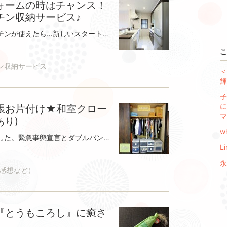
ォームの時はチャンス！
チン収納サービス♪
引越やリフォームの後、すぐにキッチンが使えたら…新しいスタートは快適なキッチンにしたい！そんな方へ『引越しやリフォームの時はチャンス！時短家事をかなえるキッチン収納サービス♪』のご案内です。● 『時短家事をかなえるキッチン収納サービス』とは？お引越しで移動だけでも疲れてしまうのに、荷ほどきはとても大変です。小さい子がいると、なかなか思うように作業も進みません。考えながら収納していくのは、時間も労力もかかります。とりあえず使えるようにといって仮置きし結局そのままになってしまうお宅が多いことがお片付けサービスをしていてわかりました。引越しの時こそ、動きやすい収納にするチャンスです。家事代行で多くのキッチンを掃除してきた私が掃除しやすく動きやすい収納をアドバイス。一緒に荷ほどきのお手伝いをします！！■ 私の『時短家事をかなえるキッチン収納サービス』の特徴9回引越しをしてきていつも感じていたこと。まず、キッチンを何とかしたい！！家事・育児・仕事にバタバタで、片付けはゆっくりペース。段ボールに入ったままでは使いたいものがすぐに出てこなくてとにかく収納したい気持ちが先に出ました。そのうえ精神的に疲れてしまって、「とりあえずしまっておこう」となってしまいがちです。私自信の経験からも、お客様のお話でもそうでした。前より広い所に引越すと、収納に余裕がありなんとか収納できてしまうもの。でも、じつは後から物を探すことが多いのです。じつは、引越しの時こそ最大のチャンスです！今後の家事がしやすいように家族の動線を考えて収納できます。時短家事にもつながり前よりもっとキッチンが好きになります。■ こんな方にお勧めです！ 仕事・育児・家事で、引越しの片付けが思うように進まなさそう 引越し後は、まずキッチンを早く片付けたい 動きやすい収納場所にしたい 出し入れしやすい配置や収納方法を知りたい とにかく一緒に片づけをしてほしい 子供たちが自分で出し入れできるようにしたい■『時短家事をかなえるキッチン収納サービス♪』の内容①申込みフォームからお申込みください。 ３日以内にメールにて返信させていただきます。 ライン公式に登録いただいた方は ラインでのやりとりをさせていただきます。②事前カウンセリング(訪問)の日を決めさせていただきます。③事前カウンセリング 60分 現在困っている事やご家族の動線などを、細かくお聞きします。 引越先の収納を確認させていただきます。 作業当日の計画を立てます。 (物の量によって、１日ではできないこともございます) ④お片付け作業(訪問) 5時間 10:00～16:00 (お昼休憩60分) 前半 荷ほどきをして 収納別のグループにわける作業をします。 食器棚や引き出しに防虫すべり止めシートなどを敷いていきます。 収納できるところから順番に収納していきます。 休憩 大変体力のいる作業です。 お昼はしっかり食べて休憩をとっていただき、ベストな状態でお片付けを！ 後半 使用頻度に合わせて収納していきます。 キッチンの作業時間が余った場合は 他の場所のお手伝いをさせていただきます。 ■ お客様からのご感想新しい収納場所にどう効率よくすっきり収納できるか、自分では考えるのに限界がありお願いしました。使う頻度や取り出しやすさだけでなく、思ってもいないアイディアをもらえて本当にスッキリ片付きました。また、事前に収納状況を写真で送っておいたら、お役立ちグッズをご提案くださって、買いに行く手間もなく助かりました。頼んで本当によかったです！もともと収納やお片付けが全く得意ではないので、引越しのバタバタした中、ダンボールだらけのキッチンをお片付けしていただけて、本当に助かりました！！引越しって荷物をまとめて運ぶのもエネルギーを使いますが、運んだ荷物を片付けるのもすごく大変で、1階の生活空間が整って、大分暮らしやすくなりました！自分のキッチン・パントリーではないんじゃないか？と思うくらい素敵に収納していただいて、何度も見返してしまいます。きちんと仕分けして収納されていると、生活が快適でこんなにストレスフリーなんだなって思いました。一緒にお話しながらお片付けしていただけるので、自分の生活スタイルに合っていてすごく使いやすいし、収納ってそんな風にやるんだ！って目から鱗でした。■ 『時短家事をかなえるキッチン収納サービス♪』を受けていただくと・・・ 引越し後すぐに荷ほどきができ、キッチンが使えます キッチンの掃除がしやすくなります 出し入れしやすい収納で、時短家事が可能になります 家族が食事の準備や片付けをしやすくなります キッチンが好きになります私自信が９回の引越しを経験しそのたびに、こんなサービスがあったらと思っていました。お片付け作業の現場で話しを伺うほど引越しの時こそ、助けが必要だと確信しました！ただでさえ慣れない場所からのスタート。少しでも快適に暮らすことができるようにお手伝いさせていただけたらと思っています。今は忙しいからとりあえずしまっておこう後でゆっくり何とかしようその後ではなかなかやってきません。一度置いたものをどかしてまた入れるというのはよけいに手間のかかる作業です。最初にしっかりやっておけばそこからの生活がらくになります！！新しいスタートが少しでもらくになるように一緒に収納をするお手伝いをさせてください。『引越しやリフォームの時はチャンス！時短家事をかなえるキッチン収納サービス♪』詳細事前訪問カウンセリング 90分＋一緒にお片付け作業 5時間 ※作業時間10：00～16:00 ※途中お昼休憩を30～60分いただきます。 大変体力のいる作業です。 お昼はしっかり食べて、休憩をとっていただきたいです。 【セット料金】 27,000円 別途交通費(1ｋｍ20円)がかかります。 申込み時に見積りいたします。 お支払いは訪問日３日前までに 口座振込 または PayPalでお願いいたします。 期日までにご入金いただけない場合にはキャンセルとさせていただきます。 ※延長した場合、5,000円/1時間となります。※ブログに写真や感想掲載の許可をいただける方 1,000円引きとさせていただきます。■車での移動となりますので、駐車場がない場合はパーキングに停めさせていただきます。その場合は実費となりますので、ご了承ください。■交通費について 1ｋｍ20円で計算しております。 (距離はGoogleマップを参照いたします)■往復合計35km以上の方は 遠方料金として交通費に＋2,000円頂きます。 (渋滞なども含めて、早く出発することも考慮しています)■移動時間１時間を超えるサポート、もしくは愛知県外の方はお引き受けしておりません。■申し訳ございませんが、男性単世帯の方へのサポートはお断りしています。お申込みはこちらからどうぞ お申込みフォーム■キャンセルポリシー (必ずお読みください)・お客様のご都合によりキャンセルされる場合、作業の1 週間前までのキャンセルは費用の 20％、 作業前日までは費用の 50%を事務手数料として頂戴し、残り全額を返金いたします（振込手数料差引額）。・作業当日のキャンセルは、キャンセル料を 100%頂戴します。 ※ご家庭の都合で延期される場合、キャンセル料はいただきません。・未入金の場合も上記規定によりキャンセル料が発生いたします。・以上に関してご同意の上、お申し込みをお願いいたします。
こ
ン収納サービス
＜
輝
子
に
張お片付け★和室クロー
マ
あり)
w
愛知県は例年より早く梅雨入りしました。緊急事態宣言とダブルパンチで気分もお部屋もなんだかスッキリしない なんて方も多いのではないでしょうか。こんにちは。収納デザイナーのたけとこです このような時だからこそ部屋を清潔な環境に保つことは大切な事だと考えております 掃除のしやすい部屋空気の通りの良い部屋体をたくさん動かして 免疫力を鍛えられる部屋コロナに負けないメンタルをつくる 心が安らぐ部屋いざという時家族が困らない部屋お客様からのご依頼があれば、今までと変わらず伺います。玄関先での衣類と荷物の除菌作業前の手洗いの徹底換気しながらの作業など、細心の注意を払っております。普段からもできる限りの対策をしております ご相談くださいませさて、ここからが本題です！今回はフルタイムで働く忙しい女性からのご依頼です。私の大好きな雰囲気の広さもじゅうぶんにある古民家風な一軒家2階にクローゼットはあるけれどほとんど１階で生活しているためよく着るものは１階の和室にこんな感じで置いて使っているとのことでした。和室のクローゼットは下の写真のように荷物がすでに入っています。おひなさまやクリスマスグッズ人形ケースなどです。右側の収納は布団類が中心に置いてあります。来客用の布団。2階の寝室で使う季節ものの毛布などもこちらにあります。下の写真は和室前の廊下です。マッサージチェアが置いてあるのですがこちらにも普段着る洋服やタオルなどが置かれていました。この高さと広さ つい仮置きしたくなりますよね。ちょうど手の届く位置にスペースがあると人は物を置きたくなってしまうといわれています。マッサージチェア、ぜひ使ってほしいです お客様がこちらの一軒家に引越しされて２年。狭い家→広い家への引越しで収納が多くなり物に溢れる生活になってしまったとのことです。2階にもクローゼットがあります。しかし、ほぼ一階で生活していらっしゃるので2階は寝るのみです。洗濯をしたら１階の一角に積んで置いてしまい写真のようにどんどん山が大きくなってしまうそうです。ここで内容を整理します！お困りの点着替えなども１階で済ませる生活 洗濯→干す→取り込む→たたむ→の後に 2階に持って上がることは面倒。毎朝身支度をする度に 積み重ねた服の山から 掘り出して選ぶのは苦痛。カウンセリングの結果見えてきたこと 洋服は１階に置きたい幸いにも、和室にはクローゼットがあります！！でもクローゼットはいっぱいです。ここで大切になってくるのは使う場所に使う物を収納する自分の生活に合わせた収納ということです。そんなわけで、今回のメインは和室のクローゼットのお片付けです。まず押入れのものを出しながらいつどこで使うかを考えます。そして場所別に仕分けします。2階の寝室で使う毛布は、寝室クローゼットへ移動。クリスマスグッズはお子様のクローゼットへアルバム類や書類はリビング近くの収納棚へ使わない物は処分クローゼットにしまう荷物が減りました。どのくらいの頻度で使うか考えながら収納していきます。左半分のスペースに収めることができました。 左側収納は、来客用布団や雛人形など１階で使う物を収納しました 残りの半分の右側収納をクローゼットとして使えるようにしました。ご主人と奥様のよく使う洋服が入っています。洗濯が干してある場所から近くそのままかけられるようにしました マッサージチェアでくつろげそうですぜひゆったりと使って、疲れを癒してくださいとても丁寧な感想をいただきました。忙しい方に、ぜひ読んでいただきたいですご利用ありがとうございました 【お客様の感想】１階と2階の押し入れを整理して、本来あるべき場所に物を動かしただけで空いたスペースができたのが驚きでした。そして、日常的に着る服を一階の押し入れのクローゼットにいれることは生活動線にとてもあっていて良かったです。さらに、洗濯した服をたたんでしまうのではなくハンガーのままかけて収納する方法にしてもらったのも、自分たちの性格とあっていました。ぎゅうぎゅうだった押し入れがパズルのように整理して収納していくうちにとてもすっきりしていくのが驚きでした。今まで、雑誌を買ってみたり、家具のお店で収納の方法をみて、いろいろ無計画にケースなど買ってきたりしていました。収納への関心は高かったものの、実際自分の家ではどうしたら良いのかピント来ていなかったです。生活の様子や動線など全てを考えた上で、何をどこに置くのかをきちんと決めていくことが大切だと教えていただき勉強になりました。毎日、仕事で忙しく通常の家事をこなすだけでギリギリの生活でした。それなのに、服一枚片付けたり出したりするだけで無駄に探したり迷ったりしていた私です。いつかはやろう。そのうち整理しようと思っているうちにどんどん季節が過ぎて、片付かない服の山を見るたびにストレスでした。自分一人では、重い腰が上がらないけど、、という方には、ぜひおすすめです！そして、家族からも出掛ける時になって急に｢あの服どこだっけ？｣と聞かれ、困っていました。どこに何があるのかわかるようになりとても良かったです。洗濯は好きだけどたたんで片付けるのが嫌いだったり。服は好きだけど、同じような服ばかり買ってしまい無駄が多かったり。いろいろ自分の悪い特性が、今回とてもよくわかりました。★今回の作業時間 ※４時間★ご利用のサービス ※ 自分の家が好きになる！収納のコツをつかめる一緒にお片付けサービス♪
L
永
感想など）
『とうもころし』に癒さ