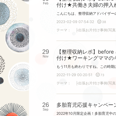
Feb
付け★共働き夫婦の押入
2023-02-09 07:54:32
38
テーマ：
├出張お片付け事例(写真
29
【整理収納レポ】before
Nov
付け★ワーキングママの
2022-11-29 00:20:51
73
テーマ：
├出張お片付け事例(写真
26
多胎育児応援キャンペー
Sep