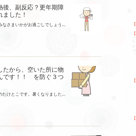
├
熱後、副反応？更年期障
れました！
お
【
朝・晩と涼しくなってきましたね。みなさまいかがお過ごしでしょうか？今週は日・月と仕事で早朝から夕方まで作業をしていました。2日連続で動いていても、まだまだ元気♪お片付け日和となってきて、うれしいです！さて、今日はワクチン接種後の事について書きます。基礎疾患は現在ありません。過去には入院手術をしていますが今は元気です。私の住む愛知県豊田市では、接種券が来ても、予約の空はほとんどない状況でしたなので何か方法はないかと検索し厚生労働省のワクチンナビを見つけて地域でやっている病院へ直接予約をしました。接種会場を探す | コロナワクチンナビ | 厚生労働省新型コロナワクチンの接種会場を探したり、どうやって接種を受けるかなどの情報を提供する、新型コロナワクチン接種の総合案内サイトです。v-sys.mhlw.go.jp運よく私が予約する時に、ちょうど空きが出て比較的早い日程の予約できましたしかも2回目の接種日が、主人のお盆休み！何かあっても大丈夫だし、とことん休める。そんなわけで、気楽な気持ちで接種しました。1回目は2日ほど腕が腫れて痛かった程度。でも、１週間後くらいから…得体の知れない、激しい頭痛に１週間ほど悩まされました。私は頭痛持ちではありません。それが予防接種と関係があるったかは不明です2回目は接種の次の日に発熱。まわりのほとんどの人が、熱が出ていたこともあって準備はバッチリ。解熱剤をのんでひたすら寝ました。39度の熱が2日間続き、平熱に戻りました。その後、倦怠感が2週間ほど続きました。必要以上に汗をかいて息苦しくて動悸がする更年期障害の症状がひどくなったような感じでした。ここで無理をしたら、精神的にもきそうな気配。仕事から少しはなれて夏休み中の娘たちと一緒にいろんな事をしました。カードゲームをしたり本を読んだり一緒にYouTubeを見て水彩画を描いたりストレッチをしたり料理を作ったり庭の手入れをしたり掃除をしたりとにかく日々の生活を大切に過ごしました。3女は 「夏休みが楽しくてしかたない！終わってほしくないなぁ」 と言っていました。3女が9ヶ月の時から働いていたので、こんなに一緒にいたのははじめてです。最後の子育てを、ゆっくり楽しめました。体調も一時期はどうなるかと思いましたが9月に入って気候もよくなりすっかり元気になりました。食べ物に気を付けてストレッチを毎日してしっかり体を動かしたことがよかったのではと感じています。週末に無心になって汗だくで仕事をしていたら体を動かせることって幸せだなぁとつくづく思いました。そんなわけですっかり元気になってお会いできます！9月もかなり予定がうまってきています。早めにご予約いただくと、ご希望の日程に伺うことができます♪お気軽にお問合せくださいませ詳しくはホームページをご覧下さいねアトリエキカカ 整理収納サービス｜愛知・豊田愛知県豊田市・みよし市・日進市・長久手市・瀬戸市などを中心に、収納のコツつかめる一緒にお片付けサービスをしております。｜出し入れしやすい配置アドバイス｜引越し時の収納のお手伝い｜家事代行｜整理収納講座｜生前整理｜収納デザインkikaka-shuno.com愛知県は緊急事態宣言が続いています。このような時だからこそ部屋を清潔な環境に保つことは大切な事だと考えております 掃除のしやすい部屋空気の通りの良い部屋体をたくさん動かして 免疫力を鍛えられる部屋コロナに負けないメンタルをつくる 心が安らぐ部屋いざという時家族が困らない部屋お客様からのご依頼があれば、今までと変わらず伺います。玄関先での衣類と荷物の除菌作業前の手洗いの徹底換気しながらの作業など、細心の注意を払っております。普段からもできる限りの対策をしております ご相談くださいませ
【
├
├
├
したから、空いた所に物
├
んです！！ を防ぐ３つ
【
├
こんにちは。整理収納アドバイザーのたけとこです。暑くなりましたね 日差しはじりじり痛いくらいですね。先日、お片付けに伺ったお客様とたわいもない雑談をしていた時にこんな話になりました。「お片付けをしてスッキリしたから安心して買い物できるのよね。入れるスペースもあると思うと買い物が楽しくて。」そしてこう続きました。「空いている所があるとつい物を入れたくなっちゃうのよ。」それは本当に楽しそうで笑顔のお客様に会えるのはうれしい♪いやいや、そうじゃない！！大切なお客様のためにきちんとお伝えしなくては出し入れしやすい収納を保つためにこれだけはクリアしないと難しいという事があります。整理収納アドバイザーとして「よかったですね～、じゃんじゃん買ってください♪」なんて言えないです心を鬼にしてお伝えしたいです。現場を重ねれば重ねるほど言いにくい事もしっかり伝える大切さを実感しています。本気で何とかしたいと思っている方にはこちらの真剣な気持ちは必ず伝わります。なのでできるだけこうした方がいいというアドバイスを細かくお伝えしています。 お片付けに１回伺ったからといってお客様の意識を劇的に変えるというのは正直なところ、かなり難しいです。だって長年生活してきたこだわりや環境、個性だって人それぞれですよね。お片付けをしてスッキリしてもそこに場所があればつい置いてしまう使った物を元に戻す習慣がない。そんな方も実際多いです。そのような方には定期的な訪問をおススメしています。少しずつ考え方や習慣を変えることで自然と変わっていくことができます。・使った物を元に戻せない・いつも探し物ばかりして、物をよく無くす・気が付くと床に物をたくさん置いてしまうそんな方はお気軽にご相談ください。焦らずゆっくり自分のペースでお片付けを進めていくことができます。今、バーゲンシーズンだしコストコも名古屋にオープンしたしネットでいつでも手軽に買い物できます。買い物って、ストレス発散になりますよねバーゲンと言う言葉に心ときめいている方ぜひ、買う前に一呼吸こちらをチェックしてから行ってみてください買い物をする前にチェックしたいこと <洋服編> 今持っているアイテムをすべてチェックしてから行く →合わせることができる？ →本当に必用？ １つ買ったら１つ処分、取り出しやすい７割収納をめざす 安いから買うは厳禁！ いつどんな時に着るか想像してみる。 〈食品編〉 食品の在庫のチェック。ストックの空スペースのチェック。 この食材が賞味期限内に本当に使い切れるか考える。 同じ物の在庫は１つまで <生活雑貨編> 今必要な物だけ買う。在庫は１つまで。 安いからと言って、多めに買わない。 無料でもらえるものを、たくさんためこまない。つまり、ざっくり３つにまとめてみると・買う前に、今あるものをすべてチェック・収納スペースには余裕ができる量に。それ以上は買わない。・在庫は持ちすぎない。これだけ心にとどめておけば、買う量をかなり調節できます。手にとったら、ひと呼吸。使わずに眠っている便利グッズはありませんか？それを使わないと、本当に料理をする時困りますか？そのグッズを収納できる場所はありますか？夏はまだまだこれからです。みなさん、快適な夏をお過ごしください。お家でたくさんくつろげますように！！☆…☆…☆…☆…☆…☆…☆…☆…☆…☆…☆ホームページを作りました。よろしければ、ご覧ください！！アトリエキカカ 整理収納サービス｜愛知・豊田愛知県豊田市・みよし市・日進市・長久手市・瀬戸市などを中心に、収納のコツつかめる一緒にお片付けサービスをしております。｜出し入れしやすい配置アドバイス｜引越し時の収納のお手伝い｜家事代行｜整理収納講座｜生前整理｜収納デザインkikaka-shuno.com
├
├
【
├