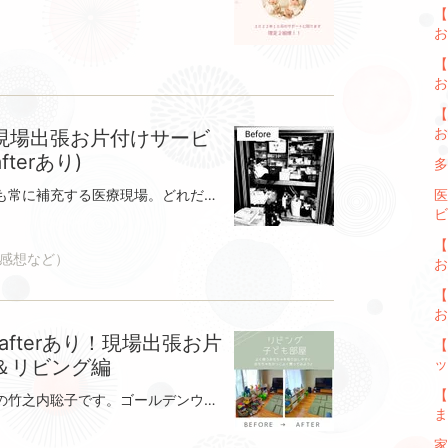
【
お
【
【
現場出張お片付けサービ
fterあり)
多
毎日持ち出すものが多く、在庫なども常に補充する医療現場。どれだけ探し物をすることなく取り出しやすくできるか。とても重要になってきます。こんにちは。整理収納アドバイザーの、たけとこです 今回のレポートは医療関係の会社のお片付け現場です。ビフォーアフター写真もございますので、どうか最後までお付き合いくださいませ！豊田市は昨夜豪雨でした。じゅうたんの上でストレッチをしていた私はそのまま寝落ちしてしまって 雷の音で目覚めました あぁ、またやってしまった～ 最近よくやってしまうんですよね。ソファーに座ったまま寝てたり。まるで赤ちゃんが食事中にこっくりこっくりするあの感じです。夜中にひどい雷がなり、カーテンを閉めていてもまぶしいほど。そんな音にも負けず、ベッドに入った私はまた秒で深い眠りに…今日は個人懇談の後に仕事で、いつもより疲れていたかな。さてさて、話しを戻しまして。今回のレポートは、日々命と向き合う医療関係の会社の事務所のお片付けです。いつでも素早く荷物を準備できるようにすることを、最優先に考えました！お客様のお悩みどう片付けたらいいのか、どうしたらみんなが見やすくなるようになるのか。 わからないまま、ただ荷物だけがどんどん増えてしまっていた。不足がないように多めに備品を購入し、仮置きした場所がわからなくなることがあった。 あまり使わないものの場所は何となく把握はしていたが、いつも探し物をしていた。よく使うものの前にあまり使わないものがあり、取るのが面倒だなと思うことがあった。どう配置するとひとめでわかり取りやすくなるのか、わからなかった。では、具体的に考えてみます。下の Before 写真をご覧ください。まず、現状で注目したポイントです奥の物を出す時に、手前の荷物を出さないと取ることができない。引出しの中の物が重ねて置かれていて、下の方に何があるかわからない。下段の奥の方が重くて取り出しづらい 改善のポイント・こちらのエリアには、おもに持ち出しする物を設置・よく補充する物は取り出しやすい場所へ・100均の透明ケースを利用し何が入っているかわかるようにし、グループ別にわけて収納・下段はキャスターを利用し、重い物を引き出して取り出せるように ※１・下段右は二段にし空間も利用。グループ別に籠でわけて取り出しやすく。※２※で使用したもの※１押入れ収納キャリー(ニトリ)※２横伸縮 押入れ整理ラック(ニトリ)それでは次に、下写真について見ていきます。先程の場所のすぐ右側になります。こちらは防災用具などを置く予定とのことでした。広いスペースのため、なんとか空間も利用したいと思いステンレスラックを用意していただきました。 改善ポイント・よく使う文房具のストックを棚の一番取り出しやすい段へ 小物収納キャビネットを利用し、すぐに取り出せる様にラベリング ※3・ファイルやクリアポケットなどは、種類別にすぐ取り出せるようファイルボックスへ入れてラベリング ※4・持ち出し品は重さがあるため下の段へ・何がどこに入っているか、できるだけひとめ見てわかるように※3 シスマックス 小物収納キャビネット 引き出し12個 (コストコ)※4 スッキリまとめ隊←ファイルボックス (キャン★ドゥ) いかがでしたしょうか。お客様の動線や使い勝手を、最優先させていただきました。ほとんど使わない物や、大量に買ったストックなどは２階収納へ移動しています。引き続き、後日２階の収納をお片付けさせていただく予定です。 所要時間４時間忙しい中、合計３名のスタッフさんにご協力いただきました。ありがとうございました！【お客様の感想】｢お片付けサービス｣を受けて何か変化はありましたか？・何がどこにあるのかが明確で、探すストレスがなくなった。・すぐ使うものがすぐ取り出せるし、取り出しやすくで探す時間の無駄がなくなった。特に参考になったことは何ですか？・見える収納、取り出しやすさ、よく使う順に手前から。・箱に入れて押しやらないもしおススメするとしたら、どんな人におススメでしょうか？どんな人でもいい気がしますが…・主婦(キッチン、洗面所、クローゼット、納戸)・子供のおもちゃ(子供が片付けてくれる収納)・在宅介護中の家(ベッド周り)・ナースステーションありがとうございました！！
医
ビ
【
感想など）
【
 afterあり！現場出張お片
＆リビング編
ッ
【
こんにちは、整理収納アドバイザーの竹之内聡子です。ゴールデンウィーク中は平日は仕事でしたがあとはカレンダー通りに休みで家族とのんびり過ごすことができました この１週間はおかげさまで忙しく、週末も仕事をしていました。ありがたい事です 忙しくても、嬉しい事があると不思議なパワーが出ます初めて家事代行で伺ったお客様から、２ヵ月先の予約まで入れていただいたり。企業の方から収納相談をいただいたりしました。現在空きが少なく、５月は満席。６月も残り数日となっております。予約が取りづらく、申し訳ございません。直接ご相談いただけますと、時間帯によっては可能な日もございます。よろしければ、下記のホームページよりメッセージにてご相談くださいませ。アトリエキカカ 整理収納サービス｜愛知・豊田愛知県豊田市・みよし市・日進市・長久手市・瀬戸市などを中心に、収納のコツつかめる一緒にお片付けサービスをしております。｜出し入れしやすい配置アドバイス｜引越し時の収納のお手伝い｜家事代行｜整理収納講座｜生前整理｜収納デザインkikaka-shuno.com------------------------------------------それでは、今日は4月末に伺ったお客様のレポートをさせていただきます。今回のご依頼はリビングのおもちゃ収納です！園に通う2人のお子様がいつも遊んでいる部屋。お悩み内容おもちゃが増え、整理したいと思うのになかなかできない。おもちゃが多く、収納からあふれてしまっている。スッキリした見た目になるように、何とかしたい。進級とともに、よく使うおもちゃなど を見直してすっきりさせる事は大変おすすめです。新しい出会いとともにわくわくするもの。お子様の成長を感じながら整理することができるのではないでしょうか。気になるポイント・足元におもちゃがあり、上の方のおもちゃが取りづらい・量が多く、ケースからあふれてしまっている・定位置があいまいになっている気になるポイント・あまり遊ばないおもちゃも入っている・取り出しにくいおもちゃがある・お子さんの作品を飾る場所もほしいお客様のこうしたいという思いがたくさん詰まった素敵なお部屋になりました。【before➡afterをご覧ください】 ↓↓↓いかがでしょうか。足元の物がなくなり、おもちゃが取り出しやすくなりました。上の段はよく遊ぶおもちゃとお気に入りの恐竜くん。あとはだいたいの位置を決めました。できるだけワンアクションで取り出せるように配置しています。 ↓↓↓たまにしか遊んでいないおもちゃは、押入れに移動したことで何がどこにあるかわかりやすくなりました。棚の上に作品を飾るスペースもパズルも取り出しやすい量となりました。お客様より感想をいただきました ご紹介させていただきます。お客様の声側にいてくださることで気になることをすぐに相談出来たのでサクサクと物の整理が進みました。片付けも使いやすい提案をしてくださったので自分でやっているのにどんどん片付いていってとても嬉しい気持ちになりました。全体的に何かを教えてもらうという感じではなくびっくりした部分がありますが、自分でやってみて相談して、しっかりと意向を聞き取って提案してもらえたので、自分の中に収納のコツが染みつけられる感じがとてもしました。特に参考になったことは…全て捨ててしまうのではなく、一時保管場所を作っておくことで捨てるか迷っているものを溜め込まずに済むということ。使いやすいように、1セットにまとめて袋に入れておくと片付けもしやすいということです。いつもの断捨離や再収納中には、中々出来ない細かい掃除をしてくださったので、このタイミングで掃除をすれば綺麗になるんだなと知ることが出来ました。さらに、片付けも終わったあとに、子どもとお片付けがうまくいく方法をタイミングと環境の視点から教えてくださったので、この状態が維持できるイメージが出来て良かったです。・片付けないといけないと分かっていても中々実行できない方・片付けやすい状態にはしているけど、なんだかまだ物足りない方・片付けのコツを掴んで、サービスを頻回に使わなくても自分でも片付けられるようになりたい方にオススメしたいなと思いました！片付けきた後の部屋での子どもたちはいつもと違うおもちゃで遊ぶ姿が見られたり作品を置くスペースに食事前に自ら作品を置いたりしていました♫ボックスを引き出すのも大変かなと思いましたがそこはスイスイやっていて、あとはいつもと違うお片付け場所に慣れることかなと感じています。ありがとうございました。★作業時間3時間★あたたかいお言葉、ありがとうございました こちらのお客様、１週間たった後もこの状態が保たれているのとこと。楽しく遊んだ後に自分で元に戻すことができると、お子さまもママも嬉しいですよね。今回の最大のポイントはお母様がお子様の遊んでいる様子をとてもよく見ていらっしゃるという事。お子さまがどんなおもちゃが好きでどんなふうに遊んでいるのかをとても細かく説明していただきました。だからこそ、お子様にぴったりの配置が短時間でできたのではないでしょうかおもちゃ収納のご依頼を大変多くいただいています。お子さまの性格に合わせて配置や収納方法のご提案をさせていただきます。よろしければ、お気軽にご相談くださいませ アトリエキカカ 整理収納サービス｜愛知・豊田愛知県豊田市・みよし市・日進市・長久手市・瀬戸市などを中心に、収納のコツつかめる一緒にお片付けサービスをしております。｜出し入れしやすい配置アドバイス｜引越し時の収納のお手伝い｜家事代行｜整理収納講座｜生前整理｜収納デザインkikaka-shuno.com
ま
家