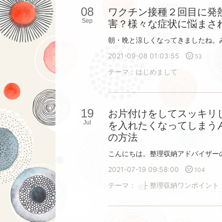
08
ワクチン接種２回目に発
Sep
害？様々な症状に悩まさ
2021-09-08 01:03:55
53
テーマ：
はじめまして
19
お片付けをしてスッキリ
Jul
を入れたくなってしまう
の方法
2021-07-19 09:58:00
104
テーマ：
├ 整理収納ワンポイント