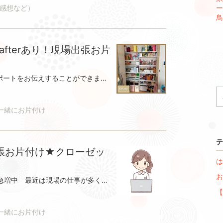
感想など）
ー
鳥
 afterあり！現場出張お片
ここのところ…なかなか整理収納レポートをお伝えすることができませんでした 今年度から生活スタイルが変わりブログはゆっくりペースの更新となります。続けてお片付けの様子などを発信できたらと思っております。よろしくお願いします 今日は少し前に伺ったお客様のレポートをさせていただきます。さて、今回のご依頼はキッチン収納です！ご依頼の多いお片付けダントツ№１キッチンがすっきりして動きやすくなるだけで毎日の食事作りが、かなり楽になります。物が取りやすいというのは想像以上に作業がはかどるものです。それはきっと、会社でも同じではないでしょうか。物を探すという作業はそれだけでストレスになるし無駄な時間を費やします。何があるかわかりやすいとあ！この食材もあったから使おう♪消費期限が近いから使わなきゃ 今日はこの調味料でいこう！…となりやすいわけです。今回のお客様は春から仕事をはじめる とのこと。その前に動線をスムーズにしたいというご依頼でした。お片付けに大変興味を持っている方ですでに色々ご自身で試されているのでフットワークが軽い！！質問が的確で、自分がどうしたいかゴールがはっきりしている！この目標がはっきりしていることは大切でそれに向かってどう動けばいいか計画を立てて進めて行くことができます。そんなわけで、とてもスムーズに作業が進みました。ご主人も一緒に作業をしていただけたので力仕事や高所の作業など大変助かりました。お客様がおっしゃるには一緒に使う場所だから、一緒にやって当然とのこと素晴らしいそうなんですよね。整理収納の場合はほとんどのお客様は奥様だけの時が多いです。家事代行になると、逆にご主人からの依頼が多いです奥様はお出かけしていらっしゃらないことも結構あります。こういったご主人の心遣いも嬉しいですよね。さて、話をもどしまして…今回のお客様のお困り事はこちらです気になるところが沢山ありすぎて、どこから手をつけて良いのか分からない。何をどこに収納するのが便利に暮らせるのかが分からない食料品のストックはほとんどこちらのパントリーに入っていました。玄関収納に、根菜類や米などを収納されています。お困りポイント・ストックの定位置があやふやなので在庫がわかりにくい・紙袋の中身は、お客様でも何が入っていたのか忘れていた改善ポイント・よく使う物を取り出しやすい場所へ・ケースの中のものはジャンル別にわけ、見やすく取り出しやすい量に・ご主人が使うものは、高めの位置へ移動・あまり使わないものは上の方へ改善ポイント引出しが浅いタイプなので、フライパンを立てて収納するのは不可能でした。そこでよく使うフライパンは、できるだけワンアクションで取り出せるように。改善ポイント料理に使う物で、すぐ取り出したいものを上の段へ。取り出しやすい量に。たまにしか取り出さない物は下の段へ移動。改善ポイント・お掃除用品と保存容器をシンク下段へ・在庫が一目見てわかる・食品はパントリーへ移動いかがでしたでしょうか？依頼された方が普段どのように動くか今までの習慣を大きくは変えずに、どうしたら体の負担が減るかご家族はどの様にしたら取り出しやすいかを常に考えながら一緒に作業させていただきました。お子さまが大きくなったり必要な物が変化していった時にまた見直しが必要となります 家族みんなで、楽しく考えていただけたら嬉しいです お客様の声まずカウンセリングの際のアドバイスで、全体的な家の収納場所の振り分けをイメージすることが出来ました。ひとつの場所を片付け始めると全てが繋がっていて他の場所の片付けも少しずつ進めることができました。特に参考になったことは、どの収納に何を収納するかということです。今まで何となく思いついた場所に収納していましたが動線に合わせたり、場所の特性に合わせた収納場所を知ることができました。使いにくい収納の形(奥行、高さがある)の使い方もわかりました。今回はキッチンと玄関収納の片付けが出来ましたが、そのふたつが片付いただけで、家事が凄く快適になりました！物の場所が決まっていると引き出しを開けた瞬間、片付ける時に心地よくテンションが上がります。本当に良かったです。どこから手をつけて良いのか分からない方物の場所が定まらない方片付かないことによって家事がしづらい、イライラする方などにおすすめです。★作業時間４時間★あたたかいお言葉、ありがとうございました
一緒にお片付け
テ
張お片付け★クローゼッ
は
お
年末が近づいて、家を片付けたい方急増中 最近は現場の仕事が多くなかなか落ち着いて事務作業ができませんでした お茶を飲みながら、頭の中も整理したい日々です 今回は11月初めに整理収納で伺ったお宅のレポートです。すっかりご報告が遅くなってしまいました。年間を通じて、ご依頼の大変多いクローゼット。ご家族４人分の普段使いの洋服がすべておさまっています。そのため☆クローゼットが片付かない☆衣替えができないということでお悩みでした。寒暖の差が激しいこの季節衣替えのタイミングは難しいですね 冬でも半そで短パンで元気に走りまわる子もいます 皆さまのお宅ではどうでしょうか？お子さまの洋服はできれば衣替え無しでいつでも取り出せるようにしておくとこの時期非常に便利です 収納場所の関係で、なかなか難しと思います。せめて簡単に出し入れできればうれしいですね 具体的にどんな組み合わせで着ているか思い浮かべながらしまってみてください。ではbeforeから見ていきます お子さまは元に戻すのが苦手とのことです。元気な2人の男の子。 おおざっぱな性格の子にとってたたんでキレイ置くにというのはかなりハードルが高いです このような場合はひと目見てわかるようによく使う物をかける収納がおススメです。今回はかけるスペースが無いことと引出しがじゅうぶんにあるのでそちらを利用しました。引出しに収納する場合はお子さまが取り出しやすいように７割程度の収納量がおススメです。お子さまの性格や取り出しやすさを考えて1番よく使う体操服を、すぐ取り出せる棚に収納よく着る洋服をアイテム別に収納して見やすいようにたまに着るものを、いつでも取り出せる場所へたたんで戻すのが面倒だったら丸めてポンでも🆗もう１つ気になっていたのが棚と天井の隙間に、ワインやお酒の瓶が並んでいたこと。地震が来たら、間違いなく頭直撃です こちらは下におろしかわりにめったに使わない物帽子やカバンなどの季節物アイテムを上に置きました。今回の作業時間は４時間でした。お子さまの洋服の要・不要を仕分けもらった物を含めて想像以上にたくさんあることに驚いていらっしゃいました 必要のないものが無くなると出ていたものも収納することができました お客様からあたたかい言葉をいただきました ご依頼いただき、ありがとうございました お客様の感想この度は、私の意見も考慮しながら、適格なアドバイスをくださり、ありがとうございました！クローゼットを整理できたことで、毎日気持ちいい気分で過ごすことができています！衣替えがしやすい配置をアドバイスくださったことで、衣替えがとても楽にできるようになりますした。家事導線に無駄があったクローゼットが、使い勝手のいいクローゼットになりました！衣替えや毎日の服の整理収納が億劫な方におススメです。☆作業時間 4時間☆
【
├
一緒にお片付け
├