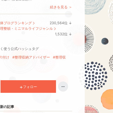
続きを見る ＞
体ブログランキング
230,564
位
↓
ラ
理整頓・ミニマルライフジャンル
ン
1,532
位
↓
キ
ラ
ン
ン
く使う公式ハッシュタグ
グ
キ
下
ン
片付け
#整理収納アドバイザー
#整理収
降
グ
下
降
フォロー
新の記事