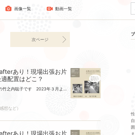
画像一覧
動画一覧
プ
次ページ
 afterあり！現場出張お片
最適配置はどこ？
こんにちは、整理収納アドバイザーの竹之内聡子です 2023年３月より、現場出張お片付けサービスは土日のみとさせていただくことになりました。大変申し訳ございません。家事代行はしばらくお休みさせていただきます。働いている方・遠方の方のための『自分の家が好きになる！オンラインで一緒にお片付け』平日の20時～22時に実施しております。よろしければ、下記のホームページよりメッセージにてご相談くださいませ。アトリエキカカ 整理収納サービス｜愛知・豊田愛知県豊田市・みよし市・日進市・長久手市・瀬戸市などを中心に、収納のコツつかめる一緒にお片付けサービスをしております。｜出し入れしやすい配置アドバイス｜引越し時の収納のお手伝い｜家事代行｜整理収納講座｜生前整理｜収納デザインkikaka-shuno.com------------------------------------------それでは、今日ご紹介するお片付け事例は３つの納戸がある家です。収納スペースが多くあるので、物をどんどん入れていくことができます 収納はたくさんあるのに…どこかスッキリしないという方 何かヒントがあるかもしれません。よろしければ、ごらんくださいね お悩み内容・「とりあえず」で物を置いていたら、 何をどこにしまえばいいのかわからなくなってしまった。・自分以外の家族は何がどこにあるのかも分からない状態で 毎回場所を聞かれたりして手間もあった。３つの納戸すべてを見せていただいた時お片付けのポイントが見えてきました。〈納戸収納で気付いたこと〉納戸の奥から物を入れているので、埋もれてしまう。使う場所から離れた場所に収納されている。定位置があいまいになっている。以上の点に注意しながらお客様にどこで何を使うかお聞きしました。その上で、できるだけ移動の負担が少なくなる場所に収納しました。使用頻度も考えながら、配置を決めていきました。それでは、ビフォーアフターの写真と一緒にポイントを見ていきましょう ２階納戸収納のポイント ・お子様の部屋や寝室に近いためしまいやすい物を収納 ⇒オフシーズンの布団、季節のイベントグッズ ⇒スーツケースなどめったに使わないものは奥の方へ ⇒あまり使わなくなったおもちゃ 通り道を確保し、いつでも物が取り出せるようにしました１階玄関前納戸のポイント・リビングからも玄関からも物が取り出せる ⇒アウトドアグッズやお子様の遊び道具を玄関側へ ⇒奥様の荷物をリビング側から取り出しやすく配置 ⇒ご主人のものは使用頻度別に配置リビングとなりの納戸 右側⇒犬のケージが近いので、犬グッズを収納⇒よく使いすぐ取り出せる、お掃除グッズの在庫を収納リビングとなりの納戸 右側⇒滅多に使わない空き箱類を上段へ収納⇒扇風機や暖房などの季節家電を収納 取り出しやすい様に配置それぞれの置き場で、ジャンルが決まっているのでどこへ行けば何があるのかわかるようになりました。そして取り出しやすいように、アクション数が少なくなるように配置を考えました。お客様より感想をいただきました ご紹介させていただきます。お客様の声①何に困っていたか産後忙しく落ち着いて収納スペースの整理ができず「とりあえず」で物を置いていたら、子育てが少し落ち着いていざ片付けをしようと思った時に何をどこにしまえばいいのか分からなくなってしまった。自分が「とりあえず」で置いたことによって、自分以外の家族は何がどこにあるのか分からない状態で毎回場所を聞かれたりして手間もあった。②｢お片付けサービス｣を受けてどうだったか。変化はあったか。物自体はそれほど処分していないのに空間が見るからにスッキリし、歩くスペースがたくさんできて驚きました。③特に参考になったこと。例えば、「よく使うもの、あまり使わないもの」「車用品、キャンプ用品」「自分の物、子供の物、主人の物、愛犬グッズ」などジャンル別に収納スペースを作ること。今後荷物が増えた時もそのジャンルの場所へしまえばいいのでとても参考になりました。④どんな人におススメか。子育てが忙しくて片付ける余裕のない人。物が多くて収納方法に困っている人。⑤アドバイザーにひとこと先日は本当にありがとうございました。3ヶ所も片付けていただき本当に感謝しています！これほどスッキリしたので、あとは自分でラックやケースを購入し「物のあるべき場所」を作っていきたいと思います。物腰柔らかな優しい方でカウンセリングの時から安心してお願いすることができました。片付けに困っている人が周りにいたら絶対オススメしてあげたいです！あたたかいお言葉、ありがとうございましたこのように、みなさまのご家庭に合わせて配置や収納方法のご提案をさせていただきます。よろしければ、お気軽にご相談くださいませ アトリエキカカ 整理収納サービス｜愛知・豊田愛知県豊田市・みよし市・日進市・長久手市・瀬戸市などを中心に、収納のコツつかめる一緒にお片付けサービスをしております。｜出し入れしやすい配置アドバイス｜引越し時の収納のお手伝い｜家事代行｜整理収納講座｜生前整理｜収納デザインkikaka-shuno.com
感想など）
性
自
囲
 afterあり！現場出張お片
ま