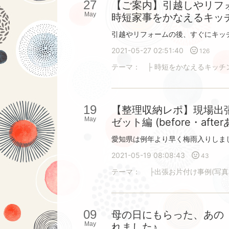
27
【ご案内】引越しやリフ
May
時短家事をかなえるキッ
2021-05-27 02:51:40
126
テーマ：
├ 時短をかなえるキッチ
19
【整理収納レポ】現場出
May
ゼット編 (before・after
2021-05-19 08:08:43
43
テーマ：
├出張お片付け事例(写真
09
母の日にもらった、あの
May
れました♪