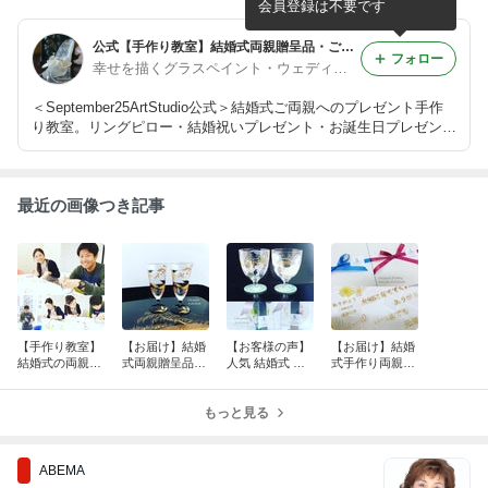
会員登録は不要です
公式【手作り教室】結婚式両親贈呈品・ご両親へのプレゼント・リングピロー・結婚祝い・お誕生日プレゼント・母の日ギフト・還暦祝い
フォロー
幸せを描くグラスペイント・ウェディング
＜September25ArtStudio公式＞結婚式ご両親へのプレゼント手作
り教室。リングピロー・結婚祝いプレゼント・お誕生日プレゼン
ト・母の日お母さんプレゼント・父の日お父さんプレゼント・結婚
記念日プレゼント・ペア絵付けグラス・新居祝いプレゼント・送別
品・還暦祝いギフト
最近の画像つき記事
【手作り教室】
【お届け】結婚
【お客様の声】
【お届け】結婚
結婚式の両親贈
式両親贈呈品
人気 結婚式 両
式手作り両親贈
呈品 in 東京日本
「縁起物 イニシ
親へのプレゼン
呈品ガーベラ感
橋スタジオ
ャル入り南天日
ト手作り教室
謝プレート
本酒ペアグラ
もっと見る
「ブドウ＆バラ
ス」
のペアグラス」
ABEMA