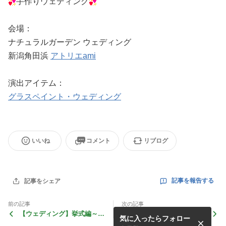
手作りウェディング
会場：
ナチュラルガーデン ウェディング
新潟角田浜
アトリエami
演出アイテム：
グラスペイント・ウェディング
いいね
コメント
リブログ
記事を報告する
記事をシェア
前の記事
次の記事
【ウェディング】挙式編～人
【ウェディング】挙式編～水
気に入ったらフォロー
前式結婚誓約書～
合わせの儀式～