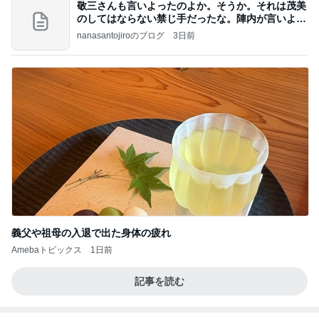
敬三さんも言いよったのよか。そうか。それは茂美
のしてはならない禁じ手だったな。陣内が言いよる
のよ
nanasantojiroのブログ
3日前
義父や祖母の入退で出た身体の疲れ
Amebaトピックス
1日前
記事を読む