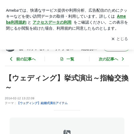
【ウェディング】挙式演出～指輪交換～ | 公式【手作り教室】
結婚式両親贈呈品・ご両親へのプレゼント・リングピロー・結
アプリをダウンロードして
ブログの更新通知
を受け取りまし
開く
婚祝い・お誕生日プレゼント・母の日ギフト・還暦祝い
ょう。
公式【手作り教室】結婚式両親贈呈品・ご両
フォロー
親へのプレゼント・リングピロー・結婚祝
い・お誕生日プレゼント・母の日ギフト・還
暦祝い
前の記事へ
一覧
次の記事へ
【ウェディング】挙式演出～指輪交換
～
2014-02-12 13:22:09
テーマ：
【ウェディング】結婚式演出アイテム