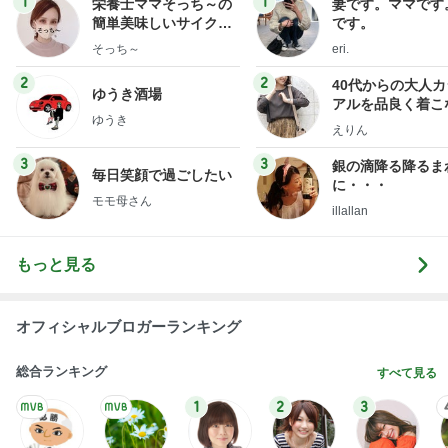
1
1
栄養士ママそっち～の
妻です。ママです
簡単美味しいサイクル
です。
献立
そっち～
eri.
2
2
40代からの大人
ゆうき酒場
アルを品良く着こ
ゆうき
ファッションブロ
えりん
3
3
銀の滴降る降るま
毎日笑顔で過ごしたい
に・・・
モモ母さん
illallan
もっと見る
オフィシャルブロガーランキング
総合ランキング
すべて見る
1
2
3