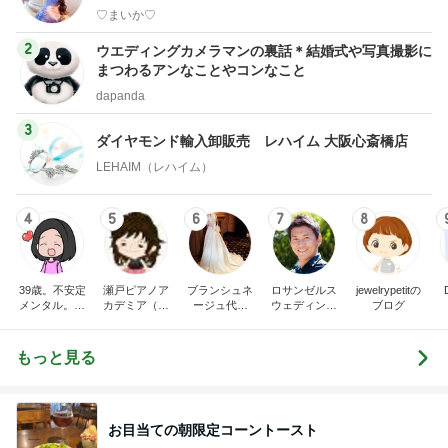
♡まいか♡
2
ウエディングカメラマンの裏話＊結婚式や写真撮影に
まつわるアンなことやコンなこと
dapanda
3
ダイヤモンド輸入卸販売 レハイム 大阪心斎橋店
LEHAIM（レハイム）
4
5
6
7
8
39歳。不安定
瀬戸ピアノア
ブランシュネ
ロサンゼルス
jewelrypetitの
メンタル。婚
カデミア（瀬
ージュ代官
ウェディング
ブログ
活→プレ花
戸市ピアノ教
山 ウェディ
カメラマン奮
嫁。ダイエッ
室）〜由梨香
ングドレスの
闘記（ﾛｻﾝｾﾞﾙ
トブログ。
先生のブロ
オーダーメー
ｽ•ｻﾝﾌﾗﾝｼｽｺ･ｻ
もっと見る
グ〜
ドのお仕事日
ﾝﾃﾞｨｴｺﾞ･ﾗｽﾍﾞ
記
ｶﾞｽ編）
お目当ての朝限定コーントースト