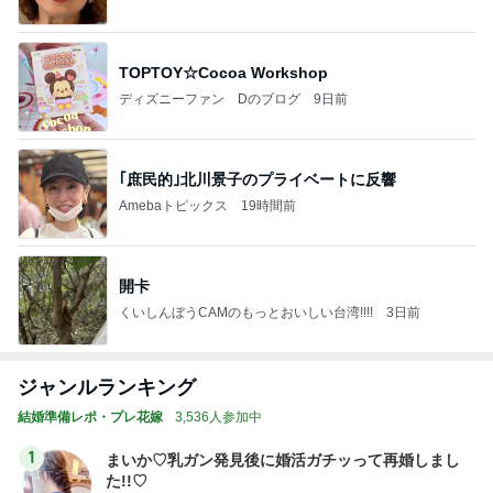
TOPTOY☆Cocoa Workshop
ディズニーファン Dのブログ
9日前
｢庶民的｣北川景子のプライベートに反響
Amebaトピックス
19時間前
開卡
くいしんぼうCAMのもっとおいしい台湾!!!!
3日前
ジャンルランキング
結婚準備レポ・プレ花嫁
3,536人参加中
1
まいか♡乳ガン発見後に婚活ガチッって再婚しまし
た!!♡