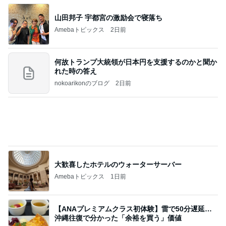
華麗なるスタバマダム
3日前
小川菜摘 可愛いピンクと黄色の花
Amebaトピックス
19時間前
高橋直純のトラブルメーカー第1167回更新しまし
た！
高橋直純オフィシャルブログ「なおずみぶろぐ」
11日前
Powered by Ameba
堀ちえみの夫 納豆喜多方ラーメン
Amebaトピックス
19時間前