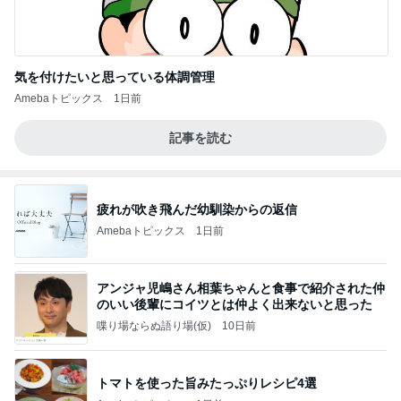
気を付けたいと思っている体調管理
Amebaトピックス
1日前
記事を読む
疲れが吹き飛んだ幼馴染からの返信
Amebaトピックス
1日前
アンジャ児嶋さん相葉ちゃんと食事で紹介された仲
のいい後輩にコイツとは仲よく出来ないと思った
喋り場ならぬ語り場(仮)
10日前
トマトを使った旨みたっぷりレシピ4選