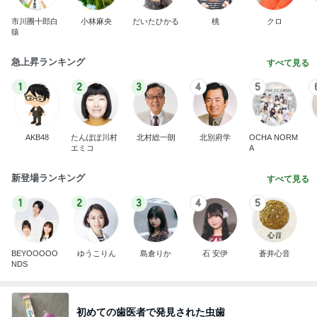
市川團十郎白
小林麻央
だいたひかる
桃
クロ
猿
急上昇ランキング
すべて見る
1
2
3
4
5
AKB48
たんぽぽ川村
北村総一朗
北別府学
OCHA NORM
エミコ
A
新登場ランキング
すべて見る
1
2
3
4
5
BEYOOOOO
ゆうこりん
島倉りか
石 安伊
蒼井心音
NDS
初めての歯医者で発見された虫歯