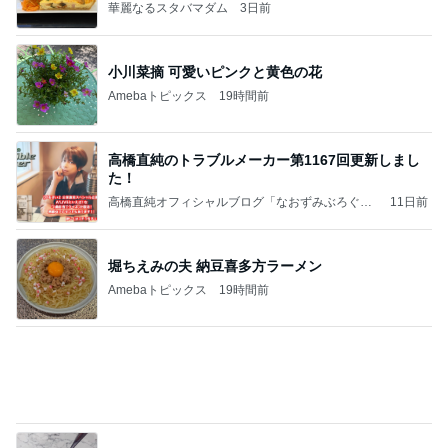
話題のスイカ丸ごとアイス♡
さとみるくのロサンゼルス⇔ハワイ夢日記
7日前
第一印象はただの布だった暑さ対策
Amebaトピックス
17時間前
記事を読む