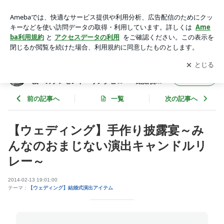
【ウェディング】手作り披露宴～みんなのおまじない演出キャ
ンドルリレー～ | 公式【手作り教室】結婚式両親贈呈品・ご両
アプリをダウンロードして
ブログの更新通知
を受け取りまし
開く
親へのプレゼント・リングピロー・結婚祝い・お誕生日プレゼ
ょう。
ント・母の日ギフト・還暦祝い
公式【手作り教室】結婚式両親贈呈品・ご両
フォロー
親へのプレゼント・リングピロー・結婚祝
い・お誕生日プレゼント・母の日ギフト・還
暦祝い
前の記事へ
一覧
次の記事へ
【ウェディング】手作り披露宴～み
んなのおまじない演出キャンドルリ
レー～
2014-02-13 19:01:00
テーマ：
【ウェディング】結婚式演出アイテム