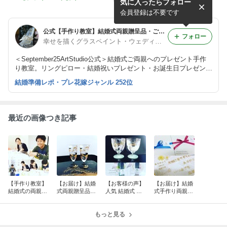
気に入ったらフォロー
ームパーティー計画♪♪♪
る披露宴～席札演出～
会員登録は不要です
公式【手作り教室】結婚式両親贈呈品・ご両親へのプレゼント・リングピロー・結婚祝い・お誕生日プレゼント・母の日ギフト・還暦祝い
フォロー
幸せを描くグラスペイント・ウェディング
＜September25ArtStudio公式＞結婚式ご両親へのプレゼント手作
り教室。リングピロー・結婚祝いプレゼント・お誕生日プレゼン
ト・母の日お母さんプレゼント・父の日お父さんプレゼント・結婚
結婚準備レポ・プレ花嫁ジャンル 252位
記念日プレゼント・ペア絵付けグラス・新居祝いプレゼント・送別
品・還暦祝いギフト
最近の画像つき記事
【手作り教室】
【お届け】結婚
【お客様の声】
【お届け】結婚
結婚式の両親贈
式両親贈呈品
人気 結婚式 両
式手作り両親贈
呈品 in 東京日本
「縁起物 イニシ
親へのプレゼン
呈品ガーベラ感
橋スタジオ
ャル入り南天日
ト手作り教室
謝プレート
本酒ペアグラ
もっと見る
「ブドウ＆バラ
ス」
のペアグラス」