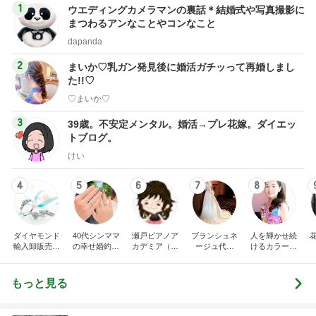
1
ウエディングカメラマンの裏話＊結婚式や写真撮影に
まつわるアンなことやコンなこと
dapanda
2
まいか♡乳ガン発見後に婚活ガチッって再婚しまし
た!!♡
♡まいか♡
3
39歳。不安定メンタル。婚活→プレ花嫁。ダイエッ
トブログ。
けい
4
5
6
7
8
ダイヤモンド
40代シンママ
瀬戸ピアノア
ブランシュネ
人を輝かせ続
輸入卸販売
の幸せ婚約日
カデミア（瀬
ージュ代官
けるカラーク
レハイム 大阪
記♡
戸市ピアノ教
山 ウェディ
チュール® カ
心斎橋店
室）〜由梨香
ングドレスの
ラリヨのブロ
先生のブロ
オーダーメー
グ◎
もっと見る
グ〜
ドのお仕事日
記