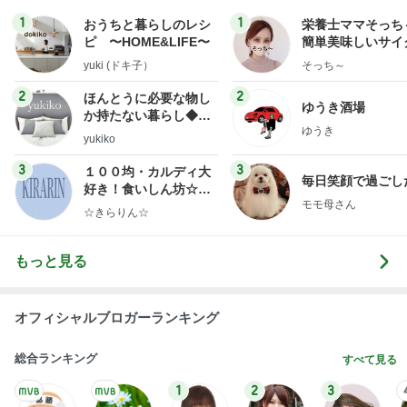
オフィシャルブロガーランキング
総合ランキング
すべて見る
1
2
3
市川團十郎白
小林麻央
だいたひかる
桃
クロ
猿
急上昇ランキング
すべて見る
1
2
3
4
5
AKB48
たんぽぽ川村
北村総一朗
北別府学
OCHA NORM
エミコ
A
新登場ランキング
すべて見る