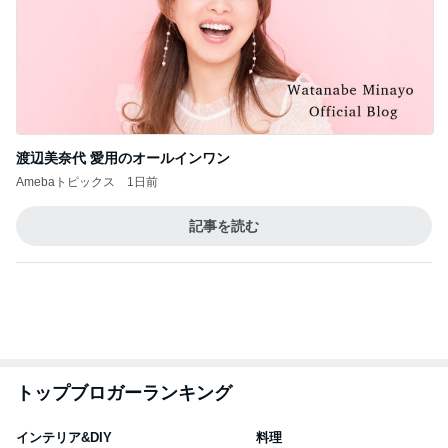
記事を読む
トップブロガーランキング
インテリア&DIY
料理
1
1
おうちと暮らしのレシ
栄養士ママそっち
ピ 〜HOME&LIFE〜
簡単美味しいサイ
献立
yuki (ドキ子）
そっち～
2
2
ほんとうに必要な物し
ゆうき酒場
か持たない暮らし◆Ke
ゆうき
ep Life Simple◆〜イ
yukiko
ンテリアのきろく〜
3
3
１００均・カルディ大
毎日笑顔で過ごし
好き！食いしん坊☆き
モモ母さん
らりん☆のブログ
☆きらりん☆
もっと見る