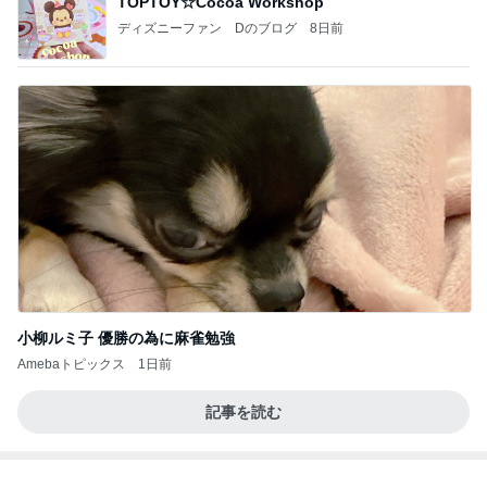
のしてはならない禁じ手だったな。陣内が言いよる
のよ
nanasantojiroのブログ
2日前
それどこの？と聞かれた主役級トップス
Amebaトピックス
1日前
【ANAプレミアムクラス初体験】雷で50分遅延…
沖縄往復で分かった「余裕を買う」価値
華麗なるスタバマダム
2日前