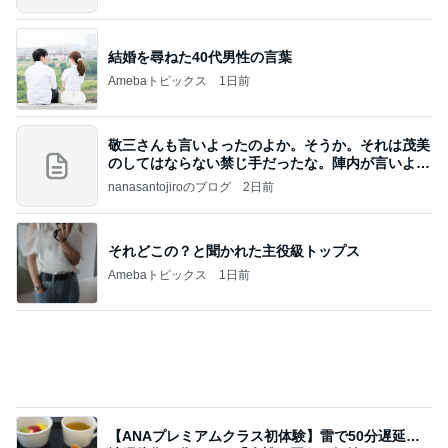
広川ひかる 美味しい与論島のお酢
Amebaトピックス
2日前
アンジャ児嶋さん相葉ちゃんと食事で紹介された仲
のいい後輩にコイツとは仲よく出来ないと思った
喋り場ならぬ語り場(仮)
10日前
絶対食べると決めていた朝マック
Amebaトピックス
2日前
何故トランプ大統領が日本円を支援するのかと聞か
れた時の答え
nokoarikonのブログ
2日前
2回目の同行で受付しなかった夫