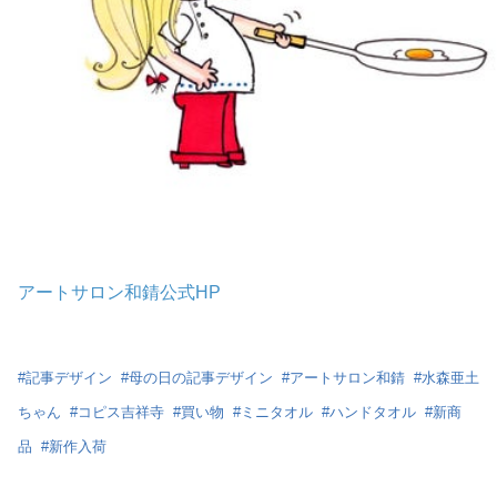
アートサロン和錆公式HP
#
記事デザイン
#
母の日の記事デザイン
#
アートサロン和錆
#
水森亜土
ちゃん
#
コピス吉祥寺
#
買い物
#
ミニタオル
#
ハンドタオル
#
新商
品
#
新作入荷