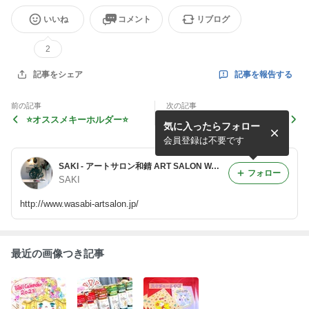
いいね
コメント
リブログ
2
記事を報告する
記事をシェア
前の記事
次の記事
⭐️オススメキーホルダー⭐️
臨時休業のお知らせ⭐️
気に入ったらフォロー
会員登録は不要です
SAKI - アートサロン和錆 ART SALON WASABI 徒然ブログ
フォロー
SAKI
http://www.wasabi-artsalon.jp/
最近の画像つき記事