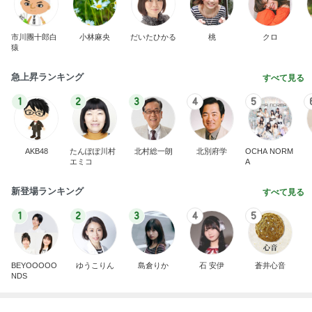
1
2
3
4
5
BEYOOOOO
ゆうこりん
島倉りか
石 安伊
蒼井心音
NDS
クロ 娘とお揃いカラーの靴下
Amebaトピックス
22時間前
8月2日放送のTBS「週刊さんまとマツコ」先週に引
き続き出演します♪
植草美幸オフィシャルブログ Powered by Ameba
5日前
だいたの夫 息子に拒まれ少し安心
Amebaトピックス
1日前