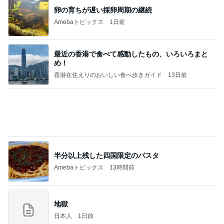
顔貸しなと妻を呼び出す能天気な夫
Amebaトピックス
2日前
高橋直純のトラブルメーカー第1167回更新しまし
た！
高橋直純オフィシャルブログ「なおずみぶろぐ」
11日前
Powered by Ameba