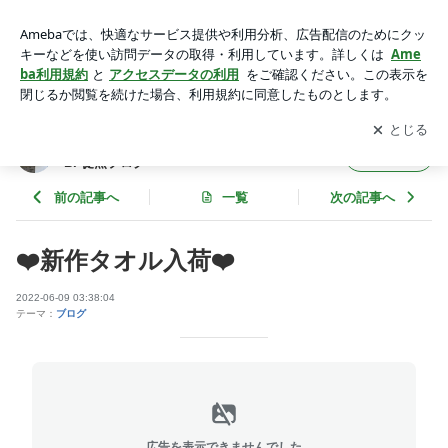
❤️新作タオル入荷❤️ | SAKI - アートサロン和錆 ART SALON
WASABI 徒然ブログ
アプリをダウンロードして
ブログの更新通知
を受け取りまし
開く
ょう。
SAKI - アートサロン和錆 ART SALON WASA
フォロー
BI 徒然ブログ
前の記事へ
一覧
次の記事へ
❤️新作タオル入荷❤️
2022-06-09 03:38:04
テーマ：
ブログ
広告を表示できませんでした