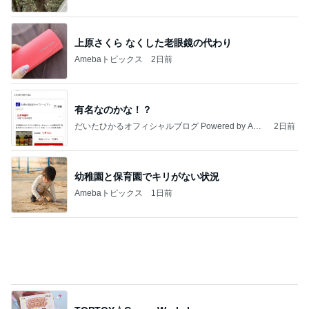
最近の香港で食べて感動したもの、いろいろまと
め！
香港在住えりのおいしい食べ歩きガイド
13日前
半分以上残した四国限定のパスタ
Amebaトピックス
13時間前
地獄
日本人
1日前
結婚を尋ねた40代男性の言葉
Amebaトピックス
1日前
敬三さんも言いよったのよか。そうか。それは茂美