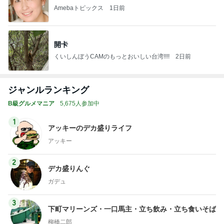
くいしんぼうCAMのもっとおいしい台湾!!!!
2日前
ジャンルランキング
B級グルメマニア
5,675人参加中
1
アッキーのデカ盛りライフ
アッキー
2
デカ盛りんぐ
ガデュ
3
下町マリーンズ・一口馬主・立ち飲み・立ち食いそば
柳橋二郎
4
5
6
7
8