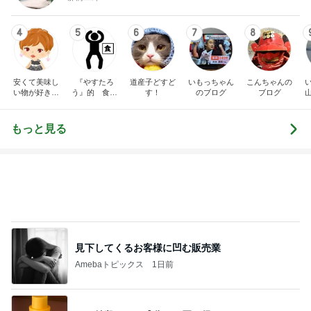
安くて美味し
『やすたろ
道産子どすど
いもっちゃん
こんちゃんの
い物が好き☆
う』的 食の
す！
のブログ
ブログ
彡
備忘録
もっと見る
見下してくるお客様に凹む販売業
Amebaトピックス
1日前
この値段でこの成分はお買い得
Amebaトピックス
1日前
沢山のお土産とご機嫌での帰宅
Amebaトピックス
1日前