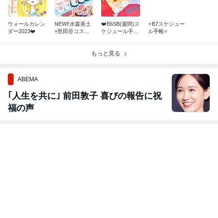
ウォールカレン
NEW‼️水森亜土
❤️B6SB(週間)ス
⭐️B7スケジュー
ダー2023❤️
×世田谷コスメ
ケジュール手帳
ル手帳⭐️
コラボ❤️
❗️
もっと見る
ABEMA
｢人生を共に｣ 前田敦子 喜びの報告に祝
福の声