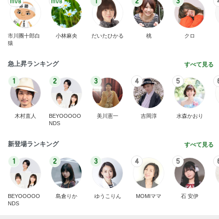
1
2
3
市川團十郎白
小林麻央
だいたひかる
桃
クロ
猿
急上昇ランキング
すべて見る
1
2
3
4
5
木村直人
BEYOOOOO
美川憲一
吉岡淳
水森かおり
NDS
新登場ランキング
すべて見る
1
2
3
4
5
BEYOOOOO
島倉りか
ゆうこりん
MOMIママ
石 安伊
NDS