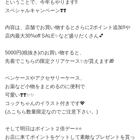
ということで、今年もやります‼️
スペシャルキャンペーン❣️❣️
内容は、店舗でお買い物するとさらに2ポイント追加‼️や
店内最大30%off SALE✨など盛りだくさん💕
5000円(税抜き)のお買い物すると、
先着でこちらの限定クリアケース✨が貰えます🎁
ペンケースやアクセサリーケース、
お薬など小物をまとめるのに便利で
可愛い❣️❣️✨✨
コックちゃんのイラスト付きです💖
(⚠️こちら数量限定なのでご注意下さい。)
そして明日はポイント２倍デー⭐️⭐️
お店に来てポイントをゲットして素敵なプレゼントを貰っ