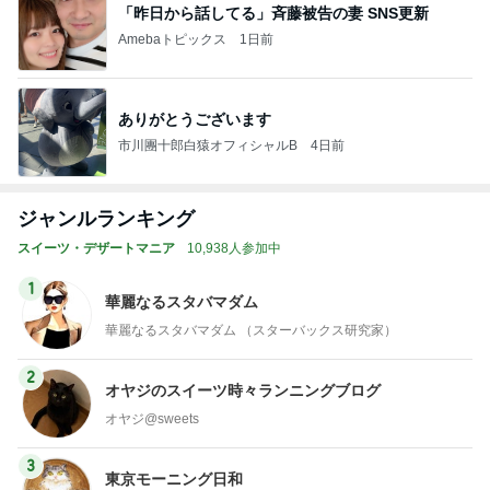
「昨日から話してる」斉藤被告の妻 SNS更新
Amebaトピックス
1日前
ありがとうございます
市川團十郎白猿オフィシャルB
4日前
ジャンルランキング
スイーツ・デザートマニア
10,938人参加中
1
華麗なるスタバマダム
華麗なるスタバマダム （スターバックス研究家）
2
オヤジのスイーツ時々ランニングブログ
オヤジ@sweets
3
東京モーニング日和