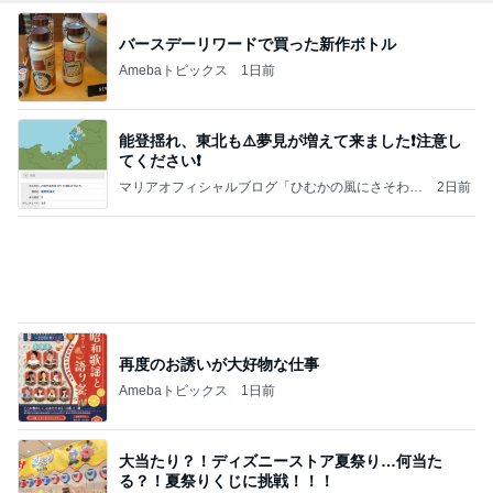
バースデーリワードで買った新作ボトル
Amebaトピックス
1日前
能登揺れ、東北も⚠️夢見が増えて来ました❗️注意し
てください❗️
マリアオフィシャルブログ「ひむかの風にさそわれ
2日前
て」Powered by Ameba
再度のお誘いが大好物な仕事
Amebaトピックス
1日前
大当たり？！ディズニーストア夏祭り…何当た
る？！夏祭りくじに挑戦！！！