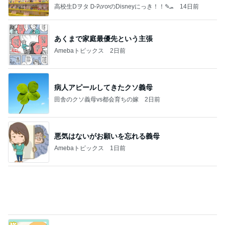
高校生Dヲタ Ꭰ-ᎮꭵꭹꭴのDisneyにっき！！✎ܚ
14日前
あくまで家庭最優先という主張
Amebaトピックス
2日前
病人アピールしてきたクソ義母
田舎のクソ義母vs都会育ちの嫁
2日前
悪気はないがお願いを忘れる義母
Amebaトピックス
1日前