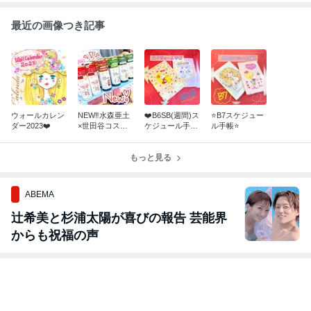
最近の画像つき記事
ウォールカレン
NEW‼️水森亜土
❤️B6SB(週間)ス
⭐️B7スケジュー
ダー2023❤️
×世田谷コスメ
ケジュール手帳
ル手帳⭐️
コラボ❤️
❗️
もっと見る
ABEMA
辻希美と杉浦太陽が喜びの報告 芸能界
からも祝福の声