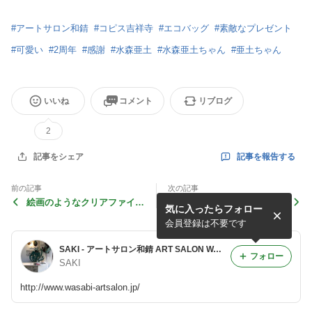
#
アートサロン和錆
#
コピス吉祥寺
#
エコバッグ
#
素敵なプレゼント
#
可愛い
#
2周年
#
感謝
#
水森亜土
#
水森亜土ちゃん
#
亜土ちゃん
いいね
コメント
リブログ
2
記事を報告する
記事をシェア
前の記事
次の記事
絵画のようなクリアファイル
ユニクロ吉祥寺店さんにて❗️
気に入ったらフォロー
❤️
会員登録は不要です
SAKI - アートサロン和錆 ART SALON WASABI 徒然ブログ
フォロー
SAKI
http://www.wasabi-artsalon.jp/