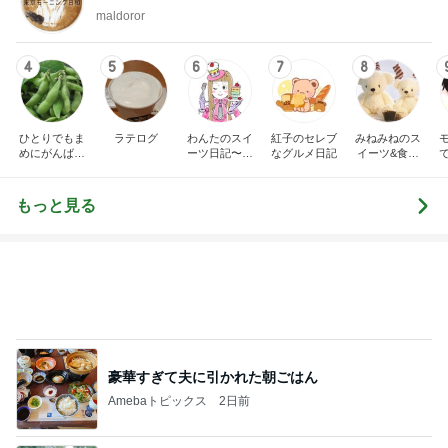
maldoror
4
5
6
7
8
ひとりでもま
ラテログ
わんたのスイ
紅子のセレブ
みねみねのス
めにがんばる
ーツ日記〜小
なグルメ日記
イーツ&食パ
ブログ
さな幸せ♡コ
ンブログ❤️
ンビニスイー
ツ〜
もっと見る
豪華すぎて夫に引かれた朝ごはん
Amebaトピックス
2日前