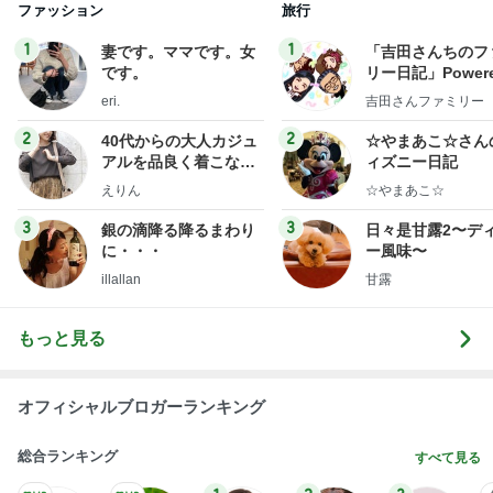
ファッション
旅行
1
1
妻です。ママです。女
「吉田さんちのフ
です。
リー日記」Powere
y Ameba 吉田さ
eri.
吉田さんファミリー
ミリーオフィシャ
ログ
2
2
40代からの大人カジュ
☆やまあこ☆さん
アルを品良く着こなす
ィズニー日記
ファッションブログ
えりん
☆やまあこ☆
3
3
銀の滴降る降るまわり
日々是甘露2〜デ
に・・・
ー風味〜
illallan
甘露
もっと見る
オフィシャルブロガーランキング
総合ランキング
すべて見る