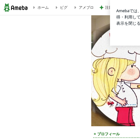
注目の1000円ポッ
ホーム
ピグ
アメブロ
ラプンツェルと素敵な春を | SAKI - アートサロン和錆 ART SALON WASABI 
プロフィール