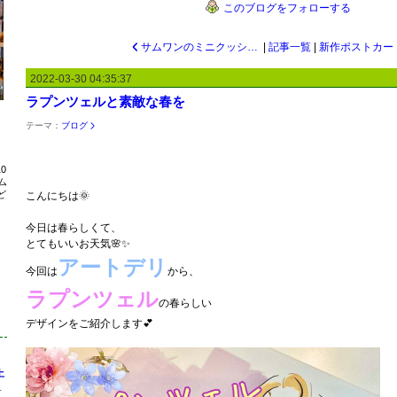
このブログをフォローする
サムワンのミニクッション⭐️
|
記事一覧
|
新作ポストカード
2022-03-30 04:35:37
ラプンツェルと素敵な春を
テーマ：
ブログ
0
ム
ど
こんにちは🌞
今日は春らしくて、
とてもいいお天気🌸✨
アートデリ
今回は
から、
ラプンツェル
の春らしい
デザインをご紹介します💕
土
1