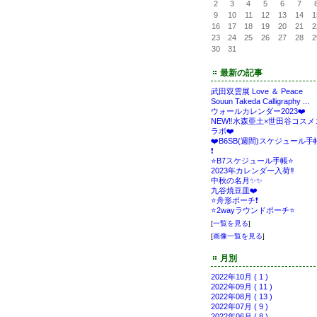
2
3
4
5
6
7
9
10
11
12
13
14
1
16
17
18
19
20
21
2
23
24
25
26
27
28
2
30
31
最新の記事
武田双雲展 Love ＆ Peace
Souun Takeda Calligraphy ...
ウォールカレンダー2023❤️
NEW‼️水森亜土×世田谷コスメ
ラボ❤️
❤️B6SB(週間)スケジュール手
❗️
⭐️B7スケジュール手帳⭐️
2023年カレンダー入荷‼️
中秋の名月✨✨
九谷焼豆皿❤️
⭐️舟形ポーチ❗️
⭐️2wayラウンドポーチ⭐️
[
一覧を見る
]
[
画像一覧を見る
]
月別
2022年10月 ( 1 )
2022年09月 ( 11 )
2022年08月 ( 13 )
2022年07月 ( 9 )
2022年06月 ( 8 )