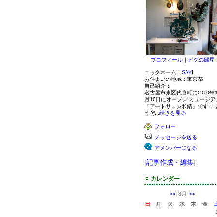
プロフィール
｜
ピグの部屋
ニックネーム：
SAKI
お住まいの地域：
東京都
自己紹介：
名古屋市東区代官町に2010年1
月10日にオープン ミュージア
『アートサロン和錆』です！ 
うぞ...
続きを見る
フォロー
メッセージを送る
アメンバーになる
[
記事作成・編集
]
カレンダー
<<
8月
>>
日
月
火
水
木
金