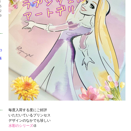
8
5
2
9
コ
帳
毎度入荷する度にご好評
いただいているプリンセス
デザインのなかでも珍しい
水彩のシリーズ
🎨