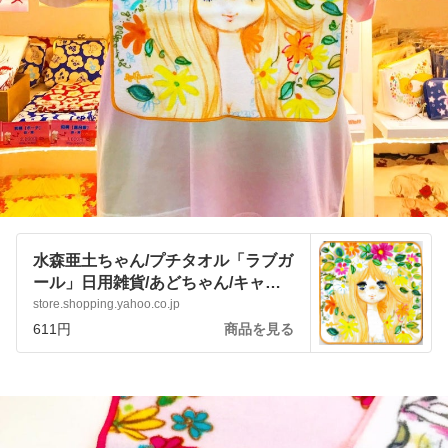
水森亜土ちゃん/プチタオル「ラブガ
ール」日用雑貨/あどちゃん/キャラ
クターグッズ :pjbenteau7:アートサ
store.shopping.yahoo.co.jp
ロン和錆 - 通販 - Yahoo!ショッピン
611円
商品を見る
グ