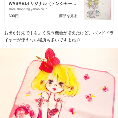
WASABIオリジナル（トンシャー
ム） プチタオル ミニタオル ア
store.shopping.yahoo.co.jp
メニティ :vstaoru01:アートサロン
600円
商品を見る
和錆 - 通販 - Yahoo!ショッピング
お出かけ先で手をよく洗う機会が増えたけど、ハンドドラ
イヤーが使えない場所も多いですよね💦