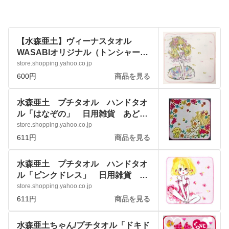
【水森亜土】ヴィーナスタオル
WASABIオリジナル（トンシャー
ム） プチタオル ミニタオル ア
store.shopping.yahoo.co.jp
メニティ :vstaoru01:アートサロン
600円
商品を見る
和錆 - 通販 - Yahoo!ショッピング
水森亜土 プチタオル ハンドタオ
ル「はなぞの」 日用雑貨 あどち
ゃん キャラクターグッズ
store.shopping.yahoo.co.jp
:p9kxk8aqqj:アートサロン和錆 - 通
611円
商品を見る
販 - Yahoo!ショッピング
水森亜土 プチタオル ハンドタオ
ル「ピンクドレス」 日用雑貨 あ
どちゃん キャラクターグッズ
store.shopping.yahoo.co.jp
:zary0gxcve:アートサロン和錆 - 通
611円
商品を見る
販 - Yahoo!ショッピング
水森亜土ちゃん/プチタオル「ドキド