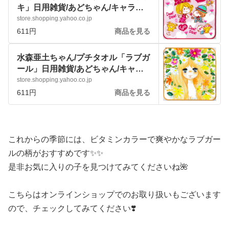
キ」日用雑貨/あどちゃん/キャラク
ターグッズ :pjbfnrzn5a:アートサロ
store.shopping.yahoo.co.jp
ン和錆 - 通販 - Yahoo!ショッピング
611円
商品を見る
水森亜土ちゃん/プチタオル「ラブガ
ール」日用雑貨/あどちゃん/キャラ
クターグッズ :pjbenteau7:アートサ
store.shopping.yahoo.co.jp
ロン和錆 - 通販 - Yahoo!ショッピン
611円
商品を見る
グ
これからの季節には、ビタミンカラーで爽やかなラブガー
ルの柄がおすすめです✨✨
是非お気に入りの子を見つけてみてくださいね🌺
こちらはオンラインショップでのお取り扱いもございます
ので、チェックしてみてください❣️