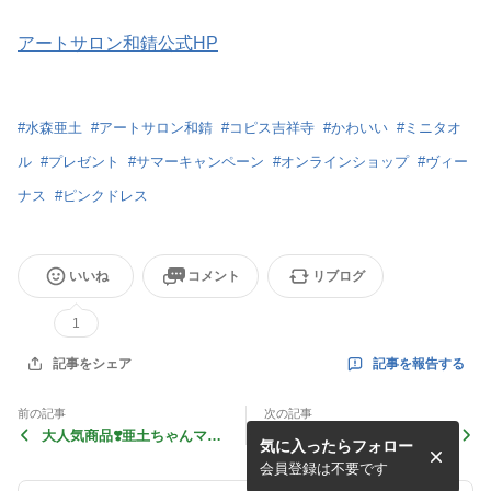
アートサロン和錆公式HP
#
水森亜土
#
アートサロン和錆
#
コピス吉祥寺
#
かわいい
#
ミニタオ
ル
#
プレゼント
#
サマーキャンペーン
#
オンラインショップ
#
ヴィー
ナス
#
ピンクドレス
いいね
コメント
リブログ
1
記事を報告する
記事をシェア
前の記事
次の記事
大人気商品❣️亜土ちゃんマス
✨エコバッグ再入荷しました
気に入ったらフォロー
クケースのご紹介
✨
会員登録は不要です