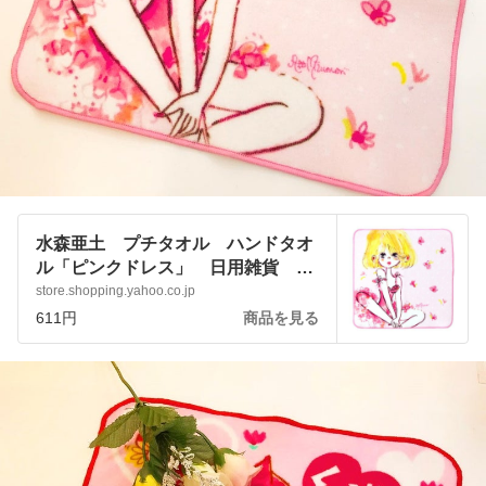
水森亜土 プチタオル ハンドタオ
ル「ピンクドレス」 日用雑貨 あ
どちゃん キャラクターグッズ
store.shopping.yahoo.co.jp
:zary0gxcve:アートサロン和錆 - 通
611円
商品を見る
販 - Yahoo!ショッピング