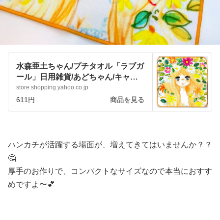
水森亜土ちゃん/プチタオル「ラブガ
ール」日用雑貨/あどちゃん/キャラ
クターグッズ :pjbenteau7:アートサ
store.shopping.yahoo.co.jp
ロン和錆 - 通販 - Yahoo!ショッピン
611円
商品を見る
グ
ハンカチが活躍する場面が、増えてきてはいませんか？？
🤔
厚手のお作りで、コンパクトなサイズなので本当におすす
めですよ〜💕