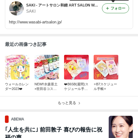
SAKI - アートサロン和錆 ART SALON WASABI 徒然ブログ
フォロー
SAKI
http://www.wasabi-artsalon.jp/
最近の画像つき記事
ウォールカレン
NEW‼️水森亜土
❤️B6SB(週間)ス
⭐️B7スケジュー
ダー2023❤️
×世田谷コスメ
ケジュール手帳
ル手帳⭐️
コラボ❤️
❗️
もっと見る
ABEMA
｢人生を共に｣ 前田敦子 喜びの報告に祝
福の声