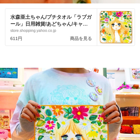
水森亜土ちゃん/プチタオル「ラブガ
ール」日用雑貨/あどちゃん/キャラ
クターグッズ :pjbenteau7:アートサ
store.shopping.yahoo.co.jp
ロン和錆 - 通販 - Yahoo!ショッピン
611円
商品を見る
グ