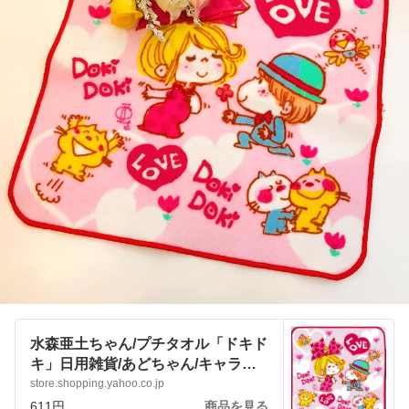
水森亜土ちゃん/プチタオル「ドキド
キ」日用雑貨/あどちゃん/キャラク
ターグッズ :pjbfnrzn5a:アートサロ
store.shopping.yahoo.co.jp
ン和錆 - 通販 - Yahoo!ショッピング
611円
商品を見る