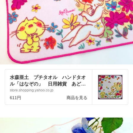
水森亜土 プチタオル ハンドタオ
ル「はなぞの」 日用雑貨 あどち
ゃん キャラクターグッズ
store.shopping.yahoo.co.jp
:p9kxk8aqqj:アートサロン和錆 - 通
611円
商品を見る
販 - Yahoo!ショッピング