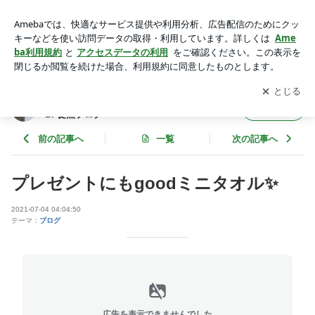
プレゼントにもgoodミニタオル✨ | SAKI - アートサロン和錆 A
RT SALON WASABI 徒然ブログ
アプリをダウンロードして
ブログの更新通知
を受け取りまし
開く
ょう。
SAKI - アートサロン和錆 ART SALON WASA
フォロー
BI 徒然ブログ
前の記事へ
一覧
次の記事へ
プレゼントにもgoodミニタオル✨
2021-07-04 04:04:50
テーマ：
ブログ
広告を表示できませんでした