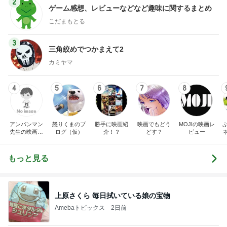
2
ゲーム感想、レビューなどなど趣味に関するまとめ
こだまもとる
3
三角絞めでつかまえて2
カミヤマ
4
5
6
7
8
アンパンマン
怒りくまのブ
勝手に映画紹
映画でもどう
MOJIの映画レ
先生の映画講
ログ（仮）
介！？
どす？
ビュー
座
もっと見る
上原さくら 毎日拭いている娘の宝物
Amebaトピックス
2日前