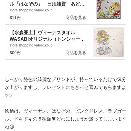
ル「はなぞの」 日用雑貨 あどち
ゃん キャラクターグッズ
store.shopping.yahoo.co.jp
:p9kxk8aqqj:アートサロン和錆 - 通
611円
商品を見る
販 - Yahoo!ショッピング
【水森亜土】ヴィーナスタオル
WASABIオリジナル（トンシャー
ム） プチタオル ミニタオル ア
store.shopping.yahoo.co.jp
メニティ :vstaoru01:アートサロン
600円
商品を見る
和錆 - 通販 - Yahoo!ショッピング
しっかり発色の綺麗なプリントが、持っているだけで気分
が上がりますし、プレゼントにもきっと喜んでもらますよ
✨✨
絵柄は、ヴィーナス、はなぞの、ピンクドレス、ラブガー
ル、ドキドキの５種類💖どれにしようか迷ってしまいます
ね😆