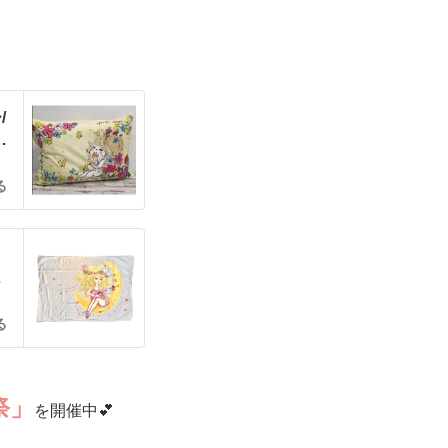
/
ョ
る
ピ
る
祭」
を開催中💕