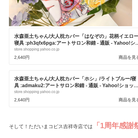
水森亜土ちゃん/大人枕カバー「はなぞの」花柄イエロー
寝具 :ph3qfx6pga:アートサロン和錆 - 通販 - Yahoo!シ
ッピング
store.shopping.yahoo.co.jp
2,640円
商品を見
水森亜土ちゃん/大人枕カバー「ホシ」/ライトブルー/寝
具 :admaku2:アートサロン和錆 - 通販 - Yahoo!ショッ
ング
store.shopping.yahoo.co.jp
2,640円
商品を見
「1周年感謝
そして！ただいまコピス吉祥寺店では