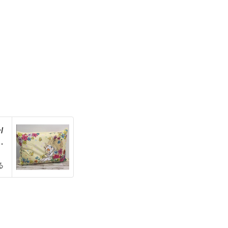
/
ョ
る