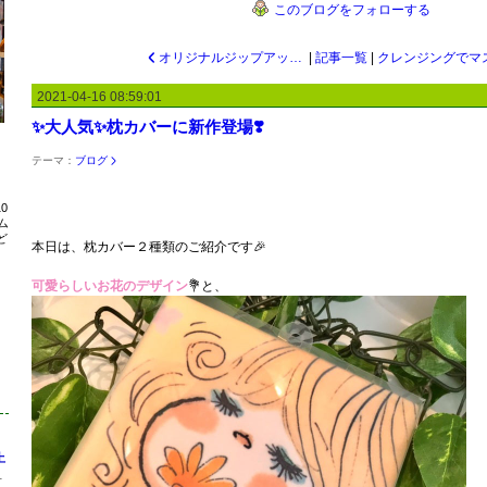
このブログをフォローする
オリジナルジップアップパーカーのご紹介
|
記事一覧
|
2021-04-16 08:59:01
✨大人気✨枕カバーに新作登場❣️
テーマ：
ブログ
0
ム
ど
本日は、枕カバー２種類のご紹介です🎉
可愛らしいお花のデザイン
💐と、
土
1