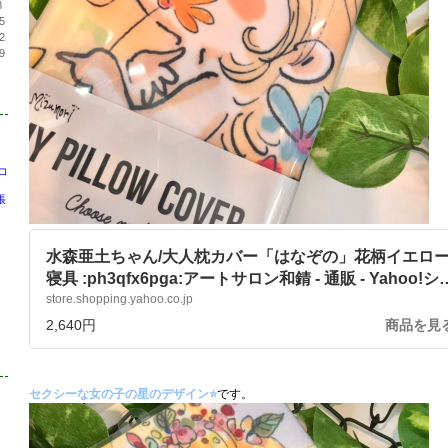
8
5
2
9
コ
帳
水森亜土ちゃん/大人枕カバー「はなぞの」花柄イエロー
寝具 :ph3qfx6pga:アートサロン和錆 - 通販 - Yahoo!シ
ッピング
store.shopping.yahoo.co.jp
2,640円
商品を見
セクシーな女の子の星のデザイン⭐️
です。