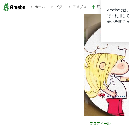
細川直美 蒸し暑さ
ホーム
ピグ
アメブロ
✨大人気✨枕カバーに新作登場❣️ | SAKI - アートサロン和錆 ART SALON WASA
プロフィール