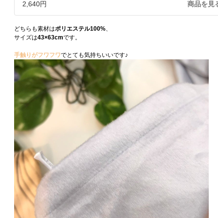
2,640円
商品を見
どちらも素材は
ポリエステル100%
、
サイズは
43×63cm
です。
手触りがフワフワ
でとても気持ちいいです♪