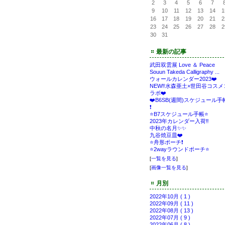
2
3
4
5
6
7
9
10
11
12
13
14
1
16
17
18
19
20
21
2
23
24
25
26
27
28
2
30
31
最新の記事
武田双雲展 Love ＆ Peace
Souun Takeda Calligraphy ...
ウォールカレンダー2023❤️
NEW‼️水森亜土×世田谷コスメ
ラボ❤️
❤️B6SB(週間)スケジュール手
❗️
⭐️B7スケジュール手帳⭐️
2023年カレンダー入荷‼️
中秋の名月✨✨
九谷焼豆皿❤️
⭐️舟形ポーチ❗️
⭐️2wayラウンドポーチ⭐️
[
一覧を見る
]
[
画像一覧を見る
]
月別
2022年10月 ( 1 )
2022年09月 ( 11 )
2022年08月 ( 13 )
2022年07月 ( 9 )
2022年06月 ( 8 )