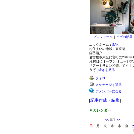
プロフィール
｜
ピグの部屋
ニックネーム：
SAKI
お住まいの地域：
東京都
自己紹介：
名古屋市東区代官町に2010年1
月10日にオープン ミュージア
『アートサロン和錆』です！ 
うぞ...
続きを見る
フォロー
メッセージを送る
アメンバーになる
[
記事作成・編集
]
カレンダー
<<
8月
>>
日
月
火
水
木
金