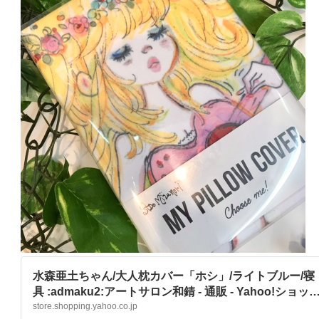
水森亜土ちゃん/大人枕カバー「ホシ」/ライトブルー/寝
具 :admaku2:アートサロン和錆 - 通販 - Yahoo!ショッ
ング
store.shopping.yahoo.co.jp