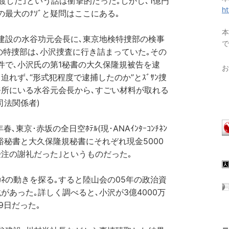
つ渡した｣という話は衝撃的だった｡しかし､1億円
h
の最大のﾅｿﾞと疑問はここにある｡
本
建設の水谷功元会長に､東京地検特捜部の検事
で
の特捜部は､小沢捜査に行き詰まっていた｡その
事件で､小沢氏の第1秘書の大久保隆規被告を逮
お
れず､“形式犯程度で逮捕したのか”とｽﾞｻﾝ捜
務所にいる水谷元会長から､すごい材料が取れる
司法関係者)
､東京･赤坂の全日空ﾎﾃﾙ(現･ANAｲﾝﾀｰｺﾝﾁﾈﾝ
川知裕秘書と大久保隆規秘書にそれぞれ現金5000
受注の謝礼だった｣というものだった｡
ﾈの動きを探る｡すると陸山会の05年の政治資
あった｡詳しく調べると､小沢が3億4000万
9日だった｡