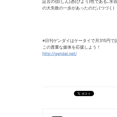
証言の信(しん)憑(ぴよう)性である｡
の大失敗の一歩があったのだ｡(つづく)
※日刊ゲンダイはケータイで月315円で
この貴重な媒体を応援しよう！
http://gendai.net/
ポスト