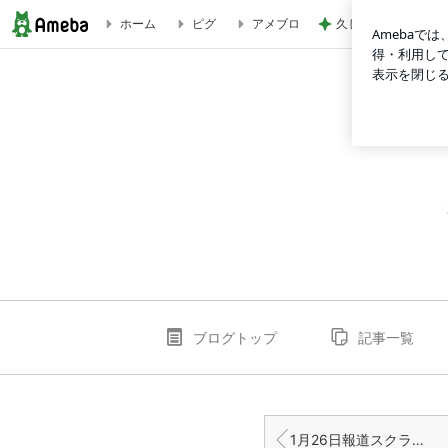
久しぶりに食べたプ
ホーム
ピグ
アメブロ
⑥ [国民は騙されている 小沢｢強制起訴｣の虚構] | 「日々坦
ブログトップ
記事一覧
1月26日報道スクラップ 小沢氏の証人喚問「行われない」 民主の参院国対委員長