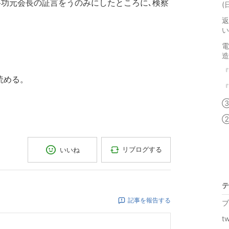
水谷功元会長の証言をうのみにしたところに､検察
(
返
い
電
造
『
読める。
『
③
②
リブログする
いいね
テ
記事を報告する
ブ
tw