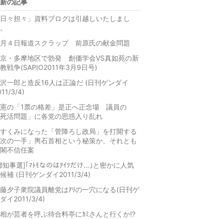
新の記事
日々担々」資料ブログは引越しいたしまし
。
月４日報道スクラップ 前原氏の献金問題
京・多摩地区で勃発 創価学会VS真如苑の新
教戦争(SAPIO2011年3月9日号)
沢一郎と造反16人は正論だ (日刊ゲンダイ
011/3/4)
憲の「1票の格差」是正へ正念場 議員の
死活問題」に各党の思惑入り乱れ
すくみになった「菅降ろし政局」を打開する
次の一手」輿石首相という秘策か、それとも
閣不信任案
都知事選]｢ﾏﾄﾓなのはｱｲﾂだけ…｣と密かに人気
候補 (日刊ゲンダイ2011/3/4)
藤夕子衆院議員離党はｱﾘの一穴になる(日刊ゲ
ダイ2011/3/4)
相が芸者を呼ぶ待合料亭にｶﾐさんと行くか!?