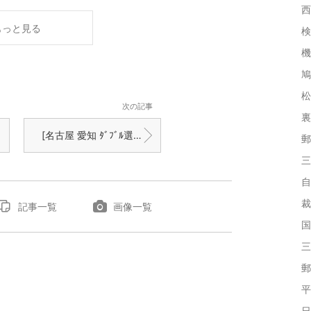
西
もっと見る
検
機
鳩
松
次の記事
裏
[名古屋 愛知 ﾀﾞﾌﾞﾙ選挙]歴史的大惨敗で菅･岡田は頓死する
郵
三
自
裁
記事一覧
画像一覧
国
三
郵
平
日