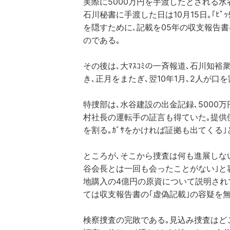
実際に5000万円を手渡したとされる水
石川秘書に手渡した日は10月15日｡｢ﾋﾟ
を隠すために､記載を05年の収支報告書
のである｡
その後は､大ﾏｽｺﾐの一斉報道､石川知
き､正月をまたぎ､翌10年1月､2人が口
特捜部は､水谷建設の出金記録､5000
村社長の運転手の証言も得ていた｡提供
を割る｡ｶﾞｻをかければ証拠も出てくる
ところが､そこから捜査は何も進展しな
谷会長とは一回も会ったことがない｣と
地購入の4億円の原資について説明され
ては収支報告書の｢虚偽記載｣の容疑を
検察捜査の完敗である｡見込み捜査はど