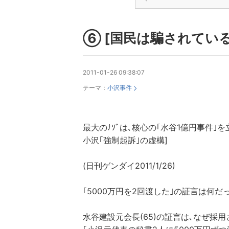
⑥ [国民は騙されている
2011-01-26 09:38:07
テーマ：
小沢事件
最大のﾅｿﾞは､核心の｢水谷1億円事件｣
小沢｢強制起訴｣の虚構]
(日刊ゲンダイ2011/1/26)
｢5000万円を2回渡した｣の証言は何だ
水谷建設元会長(65)の証言は､なぜ採