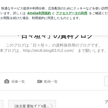
リンの残念なこと
芸能人ブログ
人気ブログ
新規登録
々」の資料ブログ
「日々坦々」の資料ブログ
このブログは「日々坦々」の資料保存用のブログです。
本ブログは、http://etc8.blog83.fc2.com/ まで願いします
画像一覧
動画一覧
プ
[名古屋 愛知 ﾀﾞﾌﾞﾙ選挙]歴史的大惨敗で菅･岡田は頓死する