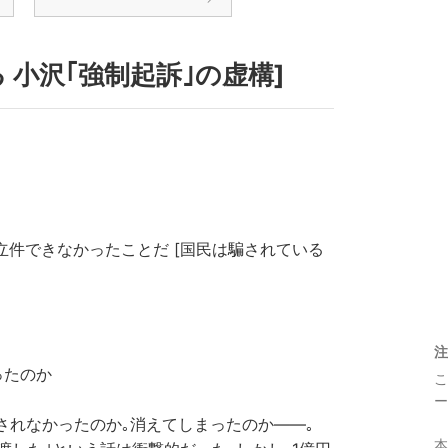
 小沢｢強制起訴｣の虚構]
を立件できなかったことだ [国民は騙されている
注
ったのか
こ
ー
用されなかったのか｡消えてしまったのか――｡
本