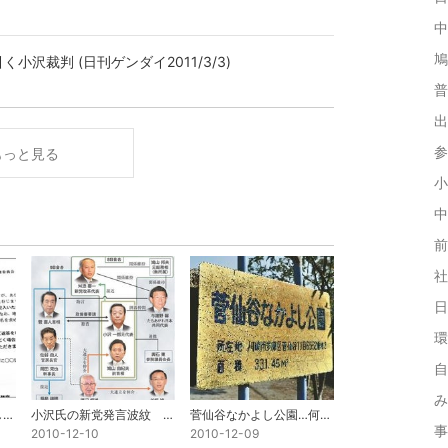
中
鳩
沢裁判 (日刊ゲンダイ2011/3/3)
普
出
参
もっと見る
小
中
前
社
日
環
自
み
"名古屋の乱"河村たかし名古屋市長「市長選で民意を問う!」
小沢氏の新党発言波紋 １３日ヤマ…民主分裂も
菅仙谷なかよし公園…何か意味深な？看板のヒビ
事
2010-12-10
2010-12-09