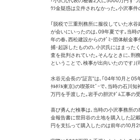
｢小沢元代表の秘書2人に5000万円ず
ｳﾗ金疑惑は立件されなかった｡小沢事件
｢脱税で三重刑務所に服役していた水谷
が会いにいったのは､09年夏です｡当時
年の春､西松建設からのﾀﾞﾐｰ団体献金
捕･起訴したものの､小沢氏にはまったく迫
査を批判されていた｡そんなときに､刑
ということで､検事が出向いたのです｣(
水谷元会長の“証言”は､｢04年10月と05年春
ﾀﾙﾎﾃﾙ東京)の喫茶ﾛﾋﾞｰで､当時の石
万円を手渡した｡岩手の胆沢ﾀﾞﾑ工事の
喜び勇んだ検事は､当時の小沢事務所のｶ
金報告書に世田谷の土地を購入した記載が
円を支払って購入したのは前年の10月2