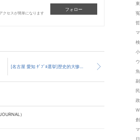
東
フォロー
冤
アクセスが簡単になります
哲
マ
検
小
ウ
対委員長
[名古屋 愛知 ﾀﾞﾌﾞﾙ選挙]歴史的大惨敗で菅･岡田は頓死する
魚
副
民
政
Wi
OURNAL）
創
マ
日