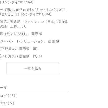
日刊ゲンダイ2011/3/4)
せば済むのか? 前原外相ちゃんちゃらおかし
｢言い訳｣ (日刊ゲンダイ2011/3/4)
通第九連絡局 ウォルフレン『日本／権力構
の謎 上巻』より
理は利よりも強し』 藤原 肇
ジャパン レボリューション』 藤原 肇
平野貞夫vs.藤原肇 (5)
平野貞夫vs.藤原肇 (3)(4)
一覧を見る
ーマ
ログ ( 151 )
itter ( 5 )