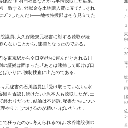
谷建設･川村尚社長などから事情聴取した結果､
最
ｯﾀﾘ一致する｡ｳﾗ献金を土地購入費に充てた｡それ
「
にｽﾞﾗしたんだ｣――地検特捜部はそう見立てた
た
３
東
裕衆院議員､大久保隆規元秘書に対する聴取が続
宗
を割らないことから､逮捕となったのである｡
小
2
万円を東京駅から全日空ﾎﾃﾙに運んだとされる川
違
側の証拠は固まった｡｢あとは逮捕して叩けば口
「
｣とばかりに､強制捜査に出たのである｡
総
「
い｡元秘書の石川議員は｢受け取っていない｡水
内
容疑を否認し続けた｡小沢本人も聴取したが､土
[
て終わりだった｡結論は不起訴｡秘書たちについ
の
無理やりこじつけるのが精いっぱいだった｡
佐
ン
こで狂ったのか｡考えられるのは､水谷建設側の
首