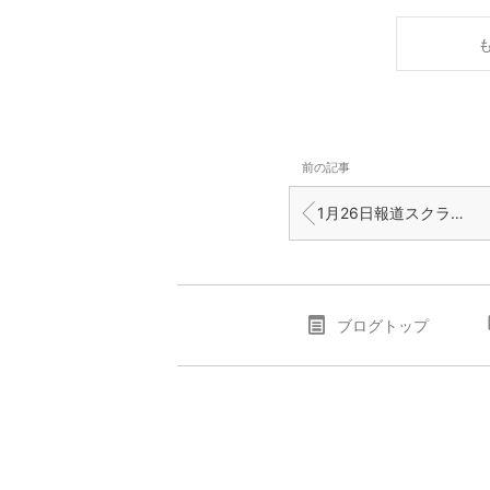
前の記事
1月26日報道スクラップ 小沢氏の証人喚問「行われない」 民主の参院国対委員長
ブログトップ