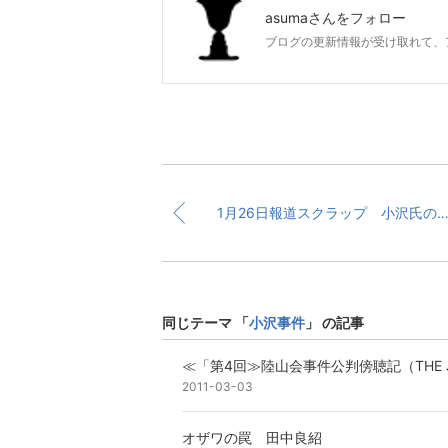
asuma
さんをフォロー
ブログの更新情報が受け取れて、
1月26日報道スクラップ 小沢氏の証人喚問「行われない」 民主の参院国
同じテーマ 「
小沢事件
」 の記事
≪「第4回≫陸山会事件公判傍聴記（THE J
2011-03-03
オザワの罠 田中良紹