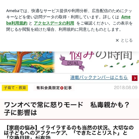
"ワンオペで常に怒りモード 私毒親かも 子に影響は？"日経DU
"ワンオペで常に怒りモード 私毒親かも 子に影響は？"日経DUAL：悩み相談ご回答しました
AL：悩み相談ご回答しましたの画像 2枚中1枚目