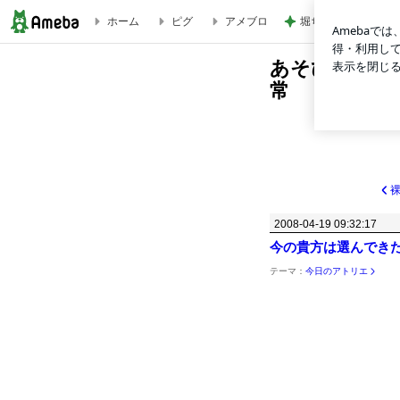
堀ちえみ 愛犬三姉
ホーム
ピグ
アメブロ
今の貴方は選んできたあなたの総体だ」 | あそびべのはる・ここだけの日々・・
あそびべのは
常
絵画・日記･エッセイ
2008-04-19 09:32:17
今の貴方は選んでき
テーマ：
今日のアトリエ