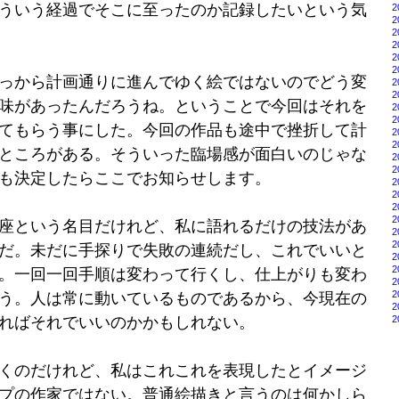
ういう経過でそこに至ったのか記録したいという気
2
2
2
2
2
2
っから計画通りに進んでゆく絵ではないのでどう変
2
2
味があったんだろうね。ということで今回はそれを
2
2
てもらう事にした。今回の作品も途中で挫折して計
2
2
ところがある。そういった臨場感が面白いのじゃな
2
2
も決定したらここでお知らせします。
2
2
2
2
座という名目だけれど、私に語れるだけの技法があ
2
2
だ。未だに手探りで失敗の連続だし、これでいいと
2
2
。一回一回手順は変わって行くし、仕上がりも変わ
2
2
う。人は常に動いているものであるから、今現在の
2
2
ればそれでいいのかかもしれない。
くのだけれど、私はこれこれを表現したとイメージ
プの作家ではない。普通絵描きと言うのは何かしら