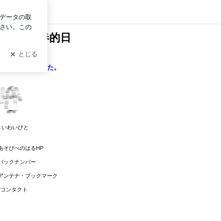
イン
・榎並和春的日
ここに引越しました。
さいわいびと
あそびべのはるHP
バックナンバー
*アンテナ・ブックマーク
*
コンタクト
集する
：