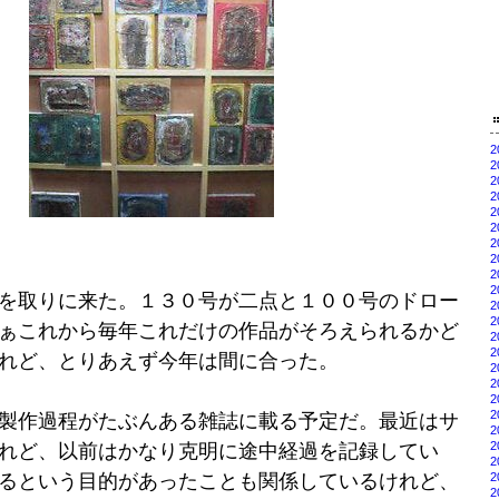
*[
*
2
2
2
2
2
2
2
2
2
2
を取りに来た。１３０号が二点と１００号のドロー
2
2
ぁこれから毎年これだけの作品がそろえられるかど
2
2
れど、とりあえず今年は間に合った。
2
2
2
2
製作過程がたぶんある雑誌に載る予定だ。最近はサ
2
2
れど、以前はかなり克明に途中経過を記録してい
2
2
るという目的があったことも関係しているけれど、
2