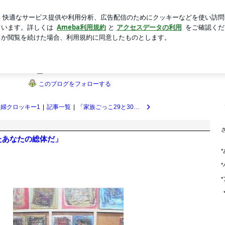
妹の記念撮影
新規登録
ログ
芸能人ブログ
人気ブログ
・・・・・・・画家・榎並和春的日常
る・ここだけの日々・・・・・・・・・画家
など、日々のくらしのエッセンス。
ブログ画像一覧を見る
このブログをフォローする
裸婦クロッキー1
|
記事一覧
|
「家族ごっこ29と30完」
たあなたの総体だ」
*
*
*
]