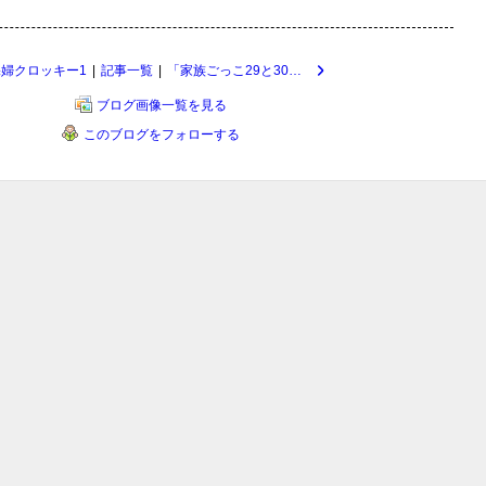
裸婦クロッキー1
|
記事一覧
|
「家族ごっこ29と30完」
ブログ画像一覧を見る
このブログをフォローする