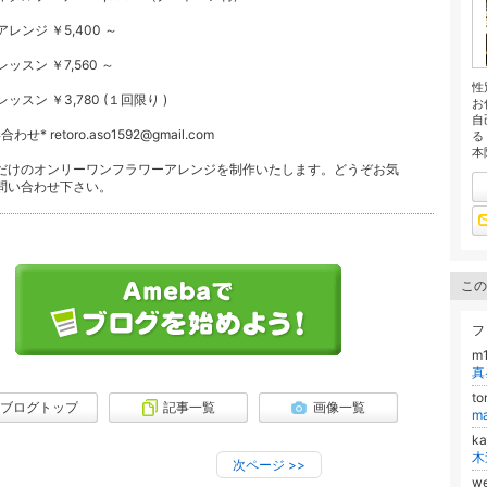
レンジ ￥5,400 ～
ッスン ￥7,560 ～
性
ッスン ￥3,780 (１回限り )
お
自
わせ* retoro.aso1592@gmail.com
る
本
だけのオンリーワンフラワーアレンジを制作いたします。どうぞお気
問い合わせ下さい。
この
フ
m
真
t
ブログトップ
記事一覧
画像一覧
m
k
木
次ページ
>>
we