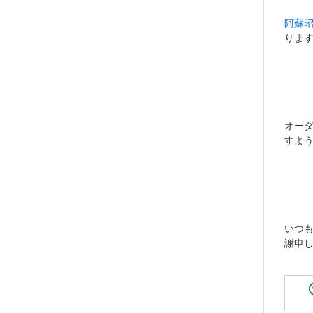
阿蘇
りま
オー
すよ
いつ
謝申