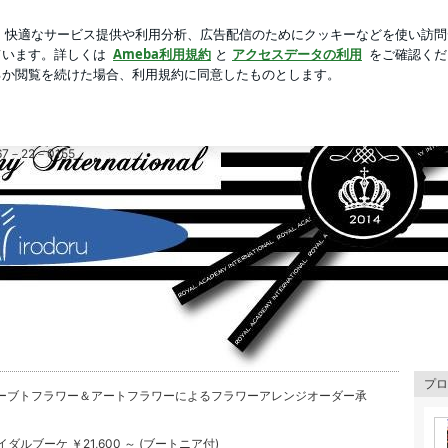
食の組み合わせ
芸能人ブログ
人気ブログ
新規登録
」irodoru
67－22－0155
プロ
ーブトフラワー＆アートフラワーによるフラワーアレンジオーダー承
。
ダルブーケ ￥21,600 ～ (ブートニア付)