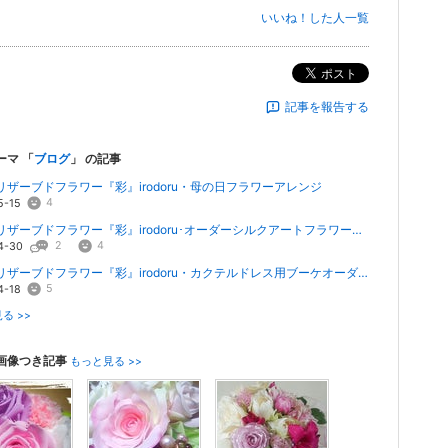
いいね！した人一覧
ポスト
記事を報告する
ーマ 「
ブログ
」 の記事
リザーブドフラワー『彩』irodoru・母の日フラワーアレンジ
4
5-15
阿蘇プリザーブドフラワー『彩』irodoru･オーダーシルクアートフラワーアレンジ
2
4
4-30
阿蘇プリザーブドフラワー『彩』irodoru・カクテルドレス用ブーケオーダー
5
4-18
る >>
画像つき記事
もっと見る >>