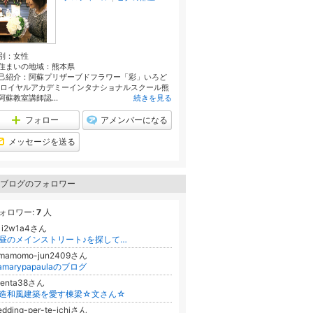
別：
女性
住まいの地域：
熊本県
己紹介：阿蘇プリザーブドフラワー「彩」いろど
 ロイヤルアカデミーインタナショナルスクール熊
阿蘇教室講師認...
続きを見る
フォロー
アメンバーになる
メッセージを送る
ブログのフォロワー
ォロワー:
7
人
1i2w1a4さん
昼のメインストリート♪を探して…
omamomo-jun2409さん
amarypapaulaのブログ
aenta38さん
造和風建築を愛す棟梁☆文さん☆
dding-per-te-ichiさん