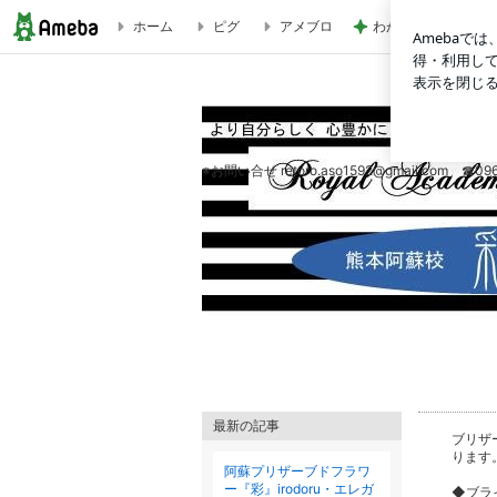
ホーム
ピグ
アメブロ
わが家でよく作る補
ロイヤルアカデミーインタナショナルスクール熊本阿蘇教室 「彩
※お問い合せ retoro.aso1592@gmail.com ☎09
最新の記事
ブリザ
ります
阿蘇プリザーブドフラワ
ー『彩』irodoru・エレガ
◆ブライ