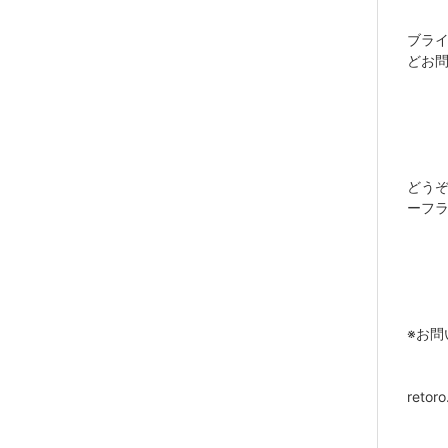
ブライダ
どお
どう
ーフ
※お問
retor