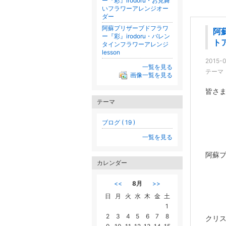
ー『彩』irodoru・お見舞
いフラワーアレンジオー
ダー
阿蘇プリザーブドフラワ
阿
ー『彩』irodoru・バレン
トア
タインフラワーアレンジ
lesson
2015-0
一覧を見る
テーマ
画像一覧を見る
皆さ
テーマ
ブログ ( 19 )
一覧を見る
阿蘇プ
カレンダー
<<
8月
>>
日
月
火
水
木
金
土
1
2
3
4
5
6
7
8
クリス