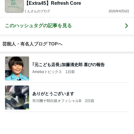
【Extra45】Refresh Core
くんさんのブログ
2026年8月6日
このハッシュタグの記事を見る
芸能人・有名人ブログ TOPへ
｢元こども店長｣加藤清史郎 喜びの報告
Amebaトピックス
1日前
ありがとうございます
市川團十郎白猿オフィシャルB
2日前
辻希美の長女 ｢プロ顔負け｣のお菓子公開
Amebaトピックス
1日前