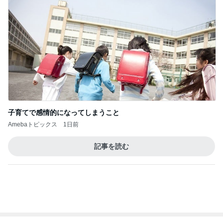
子育てで感情的になってしまうこと
Amebaトピックス
1日前
記事を読む
トップブロガーランキング
子育て
ファッション
1
1
kosodatefulな毎日 ～
妻です。ママです
オギャ子の暴走～
です。
オギャ子
eri.
2
2
日曜日は９時まで寝た
40代からの大人
い。
アルを品良く着こ
ファッションブロ
あべかわ
えりん
3
3
四十路シンパパの家族
銀の滴降る降るま
日記
に・・・