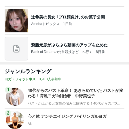
斎藤元彦がぶらぶら動画のアップを止めた
Bank of Dreamの公営競技はどこへ行く
8日前
ジャンルランキング
ヨガ・フィットネス
3,913人参加中
1
40代からのバスト革命！ あきらめていた バストが変
わる！育乳ヨガ®創始者 中野美也子
バストが上がると女性の悩みは解決する！40代からのバスト革命「育乳ヨガ®」創始者 中野美也子
2
心と体 アンチエイジング バイリンガルヨガ
Aki
3
A Clockwork Orange ーヨガ記録とオタク語りー
nadsad