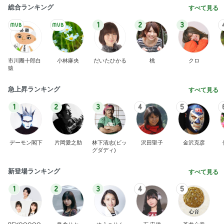
グダディ)
新登場ランキング
すべて見る
1
2
3
4
5
BEYOOOOO
島倉りか
ゆうこりん
石 安伊
蒼井心音
NDS
山椒ご飯と豆腐と野菜の味噌汁
Amebaトピックス
1日前
広島原爆の日 市長の言葉に動揺する総理
ブルーサファイア
1日前