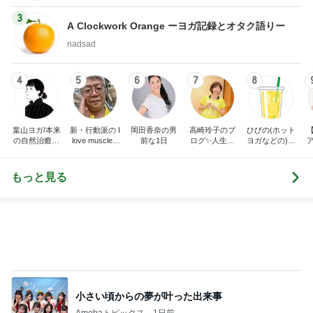
4
5
6
7
8
葉山ヨガ/本来
新・行動派の I
岡田香奈の男
高崎玲子のブ
ひびの(ホット
の自然治癒力
love muscle b
前な1日
ログ✨人生最
ヨガなどの)き
が蘇る、呼吸
eauty!
後まで自分の
ろく
と脊髄のヨガ
足で歩こう‼️運
習慣
動は裏切らな
もっと見る
い
小さい頃からの夢が叶った出来事
Amebaトピックス
1日前
假屋崎省吾 愛犬の6歳の誕生日
Amebaトピックス
22時間前
大容量でスッキリ収納できるポーチ
Amebaトピックス
1日前