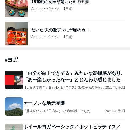
15連勤の女医が驚いたAIの主張
Amebaトピックス
1日前
だいた 夫の誕プレに半額のカニ
Amebaトピックス
1日前
#
ヨガ
「自分が向上できてる」みたいな高揚感があり、
「あ〜楽しかったな〜」とじんわり感じました～
ご感想
【大阪大学医学部✖️元No. 1ホステス】35歳からの不倫恋
2026年8月6日
愛の非常識な教科書
オープンな地元界隈
「肺癌疑い」は「子宮体がんの肺転移」でした
2026年8月6日
ホイールヨガベーシック／ホットピラティス／