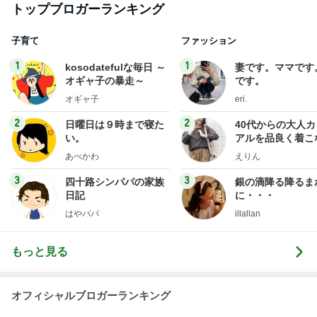
はやパパ
illallan
もっと見る
オフィシャルブロガーランキング
総合ランキング
すべて見る
1
2
3
市川團十郎白
小林麻央
だいたひかる
桃
クロ
猿
急上昇ランキング
すべて見る
1
2
3
4
5
デーモン閣下
片岡愛之助
林下清志(ビッ
沢田聖子
金沢克彦