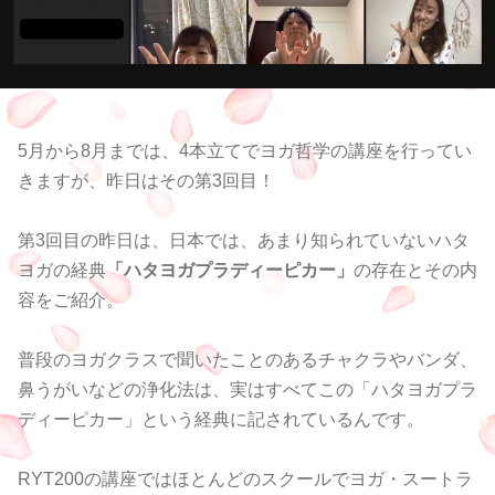
5月から8月までは、4本立てでヨガ哲学の講座を行ってい
きますが、昨日はその第3回目！
第3回目の昨日は、日本では、あまり知られていないハタ
ヨガの経典
「
ハタヨガプラディーピカー」
の存在とその内
容をご紹介。
普段のヨガクラスで聞いたことのあるチャクラやバンダ、
鼻うがいなどの浄化法は、
実はすべてこの「
ハタヨガプラ
ディーピカー」という経典に記されているんです。
RYT200の講座ではほとんどのスクールでヨガ・スートラ