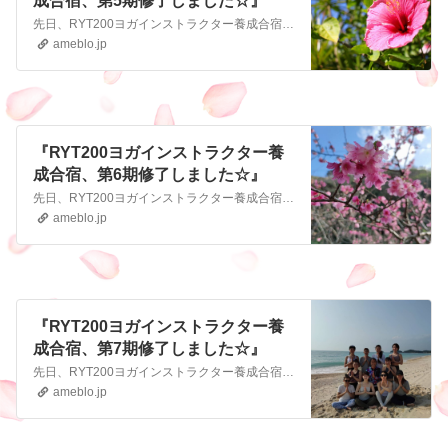
成合宿、第5期修了しました☆』
先日、RYT200ヨガインストラクター養成合宿の第5期生が無事に卒業しました 11月とは思えない暖かい気候で、大宜味村の雄大な自然からたっぷりエネルギーをチャ…
ameblo.jp
『RYT200ヨガインストラクター養
成合宿、第6期修了しました☆』
先日、RYT200ヨガインストラクター養成合宿の第6期生が無事に卒業しました 今回の合宿では、沖縄のカンヒザクラが受講生を出迎えてくれました🌸 毎日、誰か…
ameblo.jp
『RYT200ヨガインストラクター養
成合宿、第7期修了しました☆』
先日、RYT200ヨガインストラクター養成合宿の第7期生が無事に卒業しました 女子11名…最初はどうなることかとドキドキでしたが、バッググランドはそれぞれ違え…
ameblo.jp