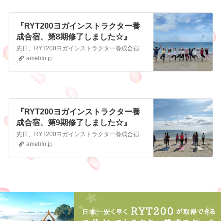
『RYT200ヨガインストラクター養
成合宿、第8期修了しました☆』
先日、RYT200ヨガインストラクター養成合宿の第8期生が無事に卒業しました それぞれがとても個性的で、キャラが濃くて（笑）、バッググランドは全然ちがう11名…
ameblo.jp
『RYT200ヨガインストラクター養
成合宿、第9期修了しました☆』
先日、RYT200ヨガインストラクター養成合宿の第9期生が無事に卒業しました 毎回思うことですが、バッググラウンドも住んでいる場所も職業も違う個性豊かな受講生…
ameblo.jp