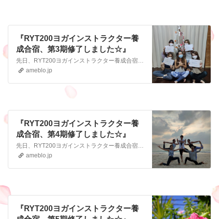
『RYT200ヨガインストラクター養
成合宿、第3期修了しました☆』
先日、RYT200ヨガインストラクター養成合宿の第3期生が無事に全員卒業しました 涙涙の修了証書授与式でしたよ ※残り１名は写真NGだったので、４名で撮影し…
ameblo.jp
『RYT200ヨガインストラクター養
成合宿、第4期修了しました☆』
先日、RYT200ヨガインストラクター養成合宿の第4期生が無事に卒業しました 今回も「同期がこのメンバーでよかったー！」といううれしい感想のもと、無事に資格を…
ameblo.jp
『RYT200ヨガインストラクター養