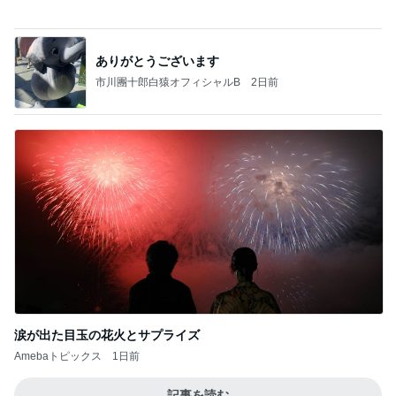
ヒデ 亡き愛犬へ募る会いたい気持ち
Amebaトピックス
18時間前
力強いジャンプをまるで天上の美しさのように軽や
かに着氷その芸術性によって心奪われる魔法を織り
なす
フィギュアスケート応援（くまはともだち）
1日前