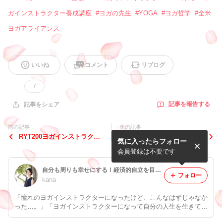
ガインストラクター養成講座
#
ヨガの先生
#
YOGA
#
ヨガ哲学
#
全米
ヨガアライアンス
いいね
コメント
リブログ
7
記事を報告する
記事をシェア
前の記事
次の記事
RYT200ヨガインストラクタ
RYT200ヨガインストラクタ
気に入ったらフォロー
ー養成合宿、第10期修了し
ー養成合宿、第9期修了しま
ました☆
した☆
会員登録は不要です
自分も周りも幸せにする！経済的自立を目指すヨガインストラクター応援ブログ
フォロー
kana
「憧れのヨガインストラクターになったけど、こんなはずじゃなか
った…。」「ヨガインストラクターになって自分の人生を生きてい
きたい！」 色んな想いを抱えているヨガインストラクターに向け