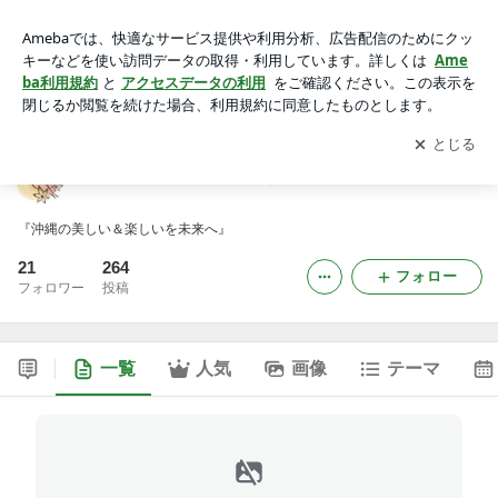
沖縄のキレイ＆タノシイを未来へ
アプリをダウンロードして
ブログの更新通知
を受け取りまし
開く
ょう。
沖縄のキレイ＆タノシイを未来へ
『沖縄の美しい＆楽しいを未来へ』
21
264
フォロー
フォロワー
投稿
一覧
人気
画像
テーマ