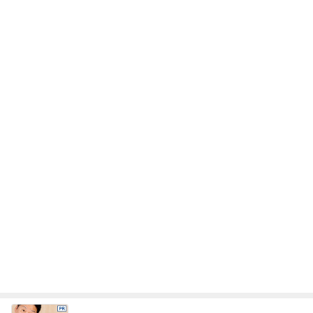
レジェンド松下のなんでもプレゼン！
Amebaトピックス
13時間前
厄介な父の持込み禁止カイロ要求
Amebaトピックス
1日前
堀ちえみ 鍼灸院で腰と足を治療
Amebaトピックス
1日前
40代の私が7月に買って良かった物
Amebaトピックス
1日前