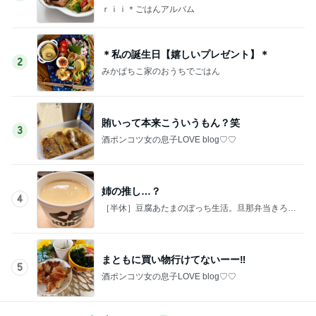
ｒｉｉ＊ごはんアルバム
＊私の誕生日【嬉しいプレゼント】＊
2
みかぱちこ家のおうちでごはん
賄いって本来こういうもん？笑
3
酒ポンコツ女の息子LOVE blog♡♡
姉の推し…？
4
［半休］豆腐あたまのぼっち生活。旦那弁当きろく
はお休み中
まともに買い物行けてないーー‼︎
5
酒ポンコツ女の息子LOVE blog♡♡