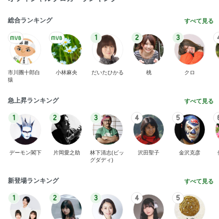
総合ランキング
すべて見る
1
2
3
市川團十郎白
小林麻央
だいたひかる
桃
クロ
猿
急上昇ランキング
すべて見る
1
2
3
4
5
デーモン閣下
片岡愛之助
林下清志(ビッ
沢田聖子
金沢克彦
グダディ)
新登場ランキング
すべて見る
1
2
3
4
5