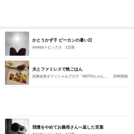
フィギュアスケート応援（くまはともだち）
1日前
ガラスに口を付けても移らないリップ
Amebaトピックス
1日前
学生
日本人
7日前