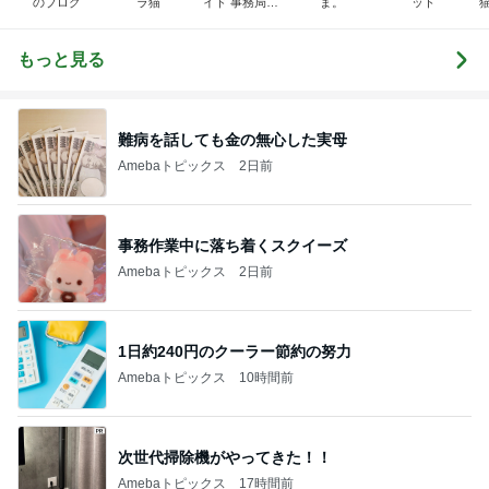
のブログ
ラ猫
イド 事務局＆
ま。
ット
みんなの日記
もっと見る
難病を話しても金の無心した実母
Amebaトピックス
2日前
事務作業中に落ち着くスクイーズ
Amebaトピックス
2日前
1日約240円のクーラー節約の努力
Amebaトピックス
10時間前
次世代掃除機がやってきた！！
Amebaトピックス
17時間前