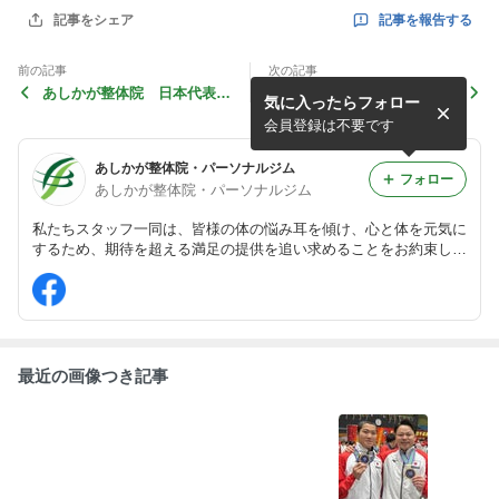
記事を報告する
記事をシェア
前の記事
次の記事
あしかが整体院 日本代表選
ジュニアファンクショナルト
気に入ったらフォロー
手 凱旋報告
レーニング
会員登録は不要です
あしかが整体院・パーソナルジム
フォロー
あしかが整体院・パーソナルジム
私たちスタッフ一同は、皆様の体の悩み耳を傾け、心と体を元気に
するため、期待を超える満足の提供を追い求めることをお約束しま
す。
最近の画像つき記事