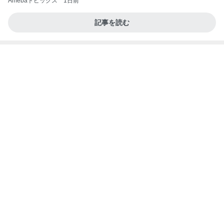
夫とファミレスで晩ごはん
武東由美オフィシャルブログ「MOTOちゃんと
20時間前
のはっぴぃな毎日」Powered by Ameba
我慢をやめてお義母さんへ返した言葉
Amebaトピックス
1日前
同じ夢
四コマ戦士 パパ戦記
10日前
豪華すぎる付録ムック本10選
Amebaトピックス
1日前
力強いジャンプをまるで天上の美しさのように軽や
かに着氷その芸術性によって心奪われる魔法を織り
なす