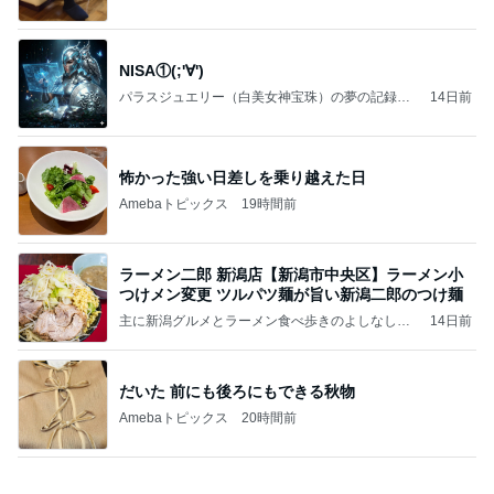
Amebaトピックス
1日前
テテとグクは、かなりの確率で一緒にいるね(#^.^
#)
Purplevjkのブログ
1日前