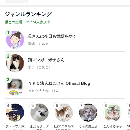
ジャンルランキング
猫との生活
26,774人参加中
1
母さんは今日も世話をやく
藤緒 ミルカ
2
猫マンガ 米子さん
米子（こめこ）
3
ＮＰＯ法人ねこけん Official Blog
ＮＰＯ法人ねこけん
4
5
6
7
8
ファーブル家
まだらダラダ
社)アニマルエ
うちの魔王さ
ごんまるキャ
N