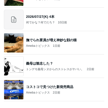
つけメン変更 ツルパツ麺が旨い新潟二郎のつけ麺
主に新潟グルメとラーメン食べ歩きのよしなしご
14日前
と
だいた 前にも後ろにもできる秋物
Amebaトピックス
20時間前
良心的な事業所ほど経営は苦しく、障害ある子の居
場所「放課後デイサービス」で深刻化する理念と現
実の
立石美津子オフィシャルブログ「テキトー母さんの
1日前
すすめ」Powered by Ameba