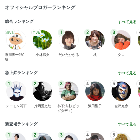
オフィシャルブロガーランキング
総合ランキング
すべて見る
1
2
3
市川團十郎白
小林麻央
だいたひかる
桃
クロ
猿
急上昇ランキング
すべて見る
1
2
3
4
5
デーモン閣下
片岡愛之助
林下清志(ビッ
沢田聖子
金沢克彦
グダディ)
新登場ランキング
すべて見る
1
2
3
4
5