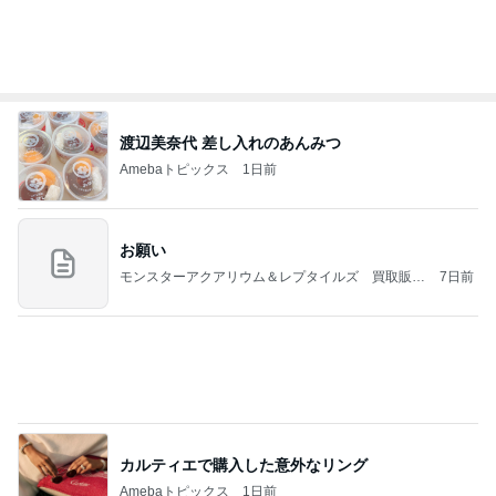
涅槃寂静をゴールに設定することがなぜ大事なの
か、シンボルを受容可能なメッセージとして投げる
ことが
気功師から見たバレエとヒーリングのコツ～「まと
3日前
いのば」ブログ
注文どおりに頭をカットした写真
Amebaトピックス
1日前
NISA①(;'∀')
パラスジュエリー（白美女神宝珠）の夢の記録
14日前
（続編）
怖かった強い日差しを乗り越えた日
Amebaトピックス
19時間前
ラーメン二郎 新潟店【新潟市中央区】ラーメン小