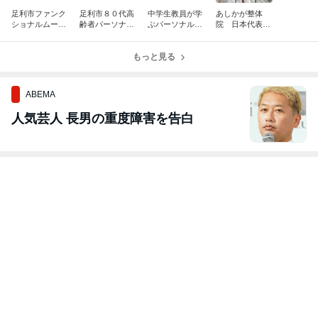
足利市ファンク
足利市８０代高
中学生教員が学
あしかが整体
ショナルムーブ
齢者パーソナル
ぶパーソナルト
院 日本代表選
メントの習得
トレーニング
レーニングにつ
手 凱旋報告
いて
もっと見る
ABEMA
人気芸人 長男の重度障害を告白