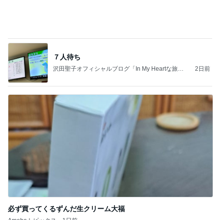
必ず買ってくるずんだ生クリーム大福
Amebaトピックス
1日前
記事を読む
かとうかず子 ピーカンの暑い日
Amebaトピックス
1日前