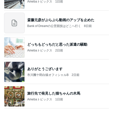
Bank of Dreamの公営競技はどこへ行く
8日前
どっちもどっちだと思った派遣の騒動
Amebaトピックス
2日前
ありがとうございます
市川團十郎白猿オフィシャルB
2日前
旅行先で発見した猫ちゃんの木馬
Amebaトピックス
1日前
７人待ち
沢田聖子オフィシャルブログ「In My Heartな旅日
2日前
記」by Ameba