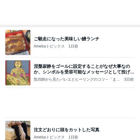
女性に多い自閉症のカモフラージュ
Amebaトピックス
2日前
好きな男には愛されない女の魂の秘密
クノタチホオフィシャルブログ「恋学・性学研
22時間前
究室」Powered by Ameba
設置不可が発覚したニトリのラック
Amebaトピックス
1日前
【Hey! Say! JUMP ONE NIGHT VOYAGE】2026.
7/27
公式投稿まとめちゃいました。～HSJ＆UT&K.O.
11日前
～
体の大きな子が目立つハチの巣