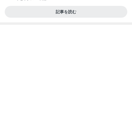
堀ちえみ 術後の経過観察で異常なし
Amebaトピックス
1日前
記事を読む
ご馳走になった美味しい鰻ランチ
Amebaトピックス
1日前