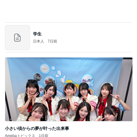
2026/07/27(K) 4本
何でかな？何でだろ？
10日前
撫でられ要員が増え神妙な顔の猫
Amebaトピックス
1日前
義母は観念した？
トンデモ義母ンヌからのストレスがヤバい。
2日前
コストコで見つけた新発売商品
Amebaトピックス
2日前
(長期保存カレーライスセット)
たかたんのコストコ通への道
7日前