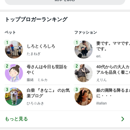
トップブロガーランキング
ペット
ファッション
1
1
妻です。ママです
しろとくろしろ
です。
たまねぎ
eri.
2
2
母さんは今日も世話を
40代からの大人
やく
アルを品良く着こ
ファッションブロ
藤緒 ミルカ
えりん
3
3
白柴 『きなこ』 のお気
銀の滴降る降るま
楽ブログ
に・・・
ひろ☆みき
illallan
もっと見る