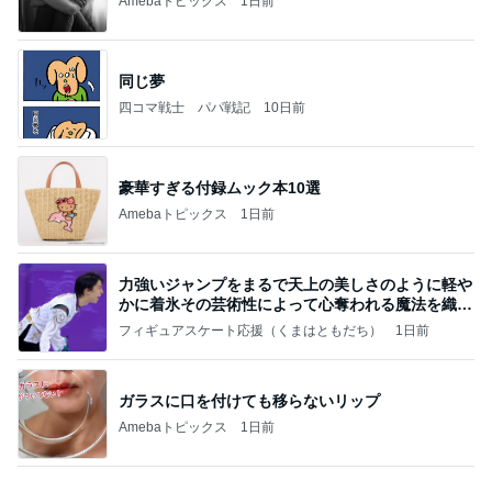
小さい頃からの夢が叶った出来事
Amebaトピックス
1日前
記事を読む
渡辺美奈代 差し入れのあんみつ
Amebaトピックス
1日前
お願い
モンスターアクアリウム＆レプタイルズ 買取販売
7日前
情報
カルティエで購入した意外なリング
Amebaトピックス
1日前