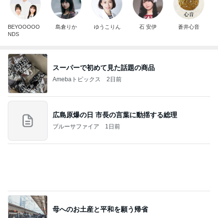
BEYOOOOO
島倉りか
ゆうこりん
石 安伊
蒼井心音
NDS
スーパーで初めて見た話題の商品
Amebaトピックス
2日前
広島原爆の日 市長の言葉に動揺する総理
ブルーサファイア
1日前
母へのお土産と平和を願う帰省
Amebaトピックス
1日前
斎藤元彦がぶらぶら動画のアップを止めた