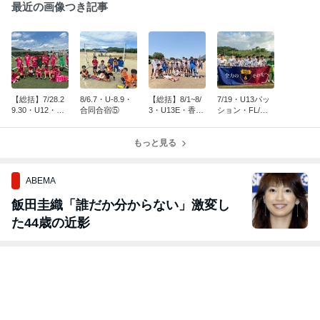
最近の画像つき記事
【総括】7/28.2
8/6.7・U-8.9・
【総括】8/1~8/
7/19・U13パッ
9.30・U12・強
合同合宿⑤
3・U13E・香川
ション・FL/第3
化合宿
遠征
節
もっと見る
ABEMA
飯田圭織「誰だか分からない」激変し
た44歳の近影