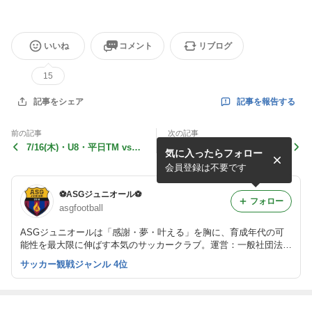
いいね
コメント
リブログ
15
記事を報告する
記事をシェア
前の記事
次の記事
7/16(木)・U8・平日TM vs
【新・練習会場】ASGジュ
気に入ったらフォロー
《RIP ACE》
ニオール・クラブ全体へのご
案内
会員登録は不要です
⚽️ASGジュニオール⚽️
フォロー
asgfootball
ASGジュニオールは「感謝・夢・叶える」を胸に、育成年代の可
能性を最大限に伸ばす本気のサッカークラブ。運営：一般社団法人
ASGスポーツアカデミー｜ 問合せ： asgsoccerschool@gmail.com
サッカー観戦ジャンル 4位