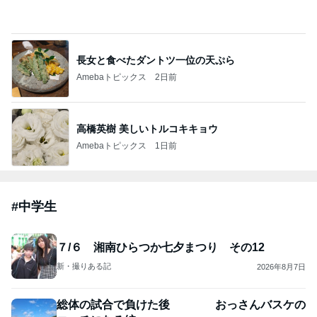
長女と食べたダントツ一位の天ぷら
Amebaトピックス
2日前
高橋英樹 美しいトルコキキョウ
Amebaトピックス
1日前
#
中学生
７/６ 湘南ひらつか七夕まつり その12
新・撮りある記
2026年8月7日
総体の試合で負けた後 おっさんバスケの