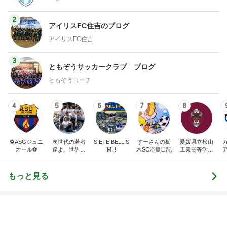
2
アイリスFC住吉のブログ
アイリスFC住吉
3
ともぞうサッカークラブ ブログ
ともぞうコーチ
4
5
6
7
8
⚽️ASGジュニ
次世代の若者
SIETE BELLIS
すーさんの栃
愛媛県立松山
オール⚽️
達よ、世界を
IMI !!
木SC応援日記
工業高等学校
変えてやれ
サッカー部
もっと見る