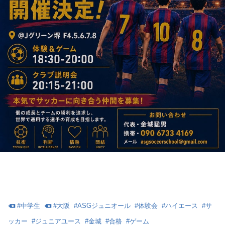
#
中学生
#
大阪
#
ASGジュニオール
#
体験会
#
ハイエース
#
サ
ッカー
#
ジュニアユース
#
金城
#
合格
#
ゲーム