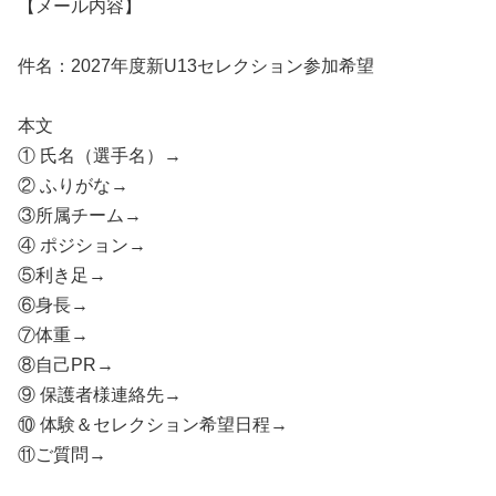
【メール内容】
件名：2027年度新U13セレクション参加希望
本文
① 氏名（選手名）→
② ふりがな→
③所属チーム→
④ ポジション→
⑤利き足→
⑥身長→
⑦体重→
⑧自己PR→
⑨ 保護者様連絡先→
⑩ 体験＆セレクション希望日程→
⑪ご質問→