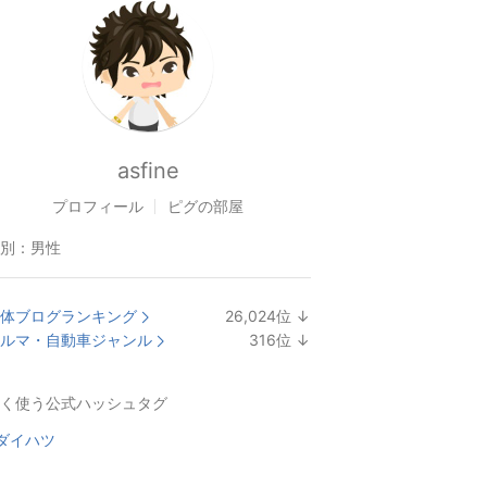
asfine
プロフィール
ピグの部屋
別：
男性
体ブログランキング
26,024
位
↓
ラ
ルマ・自動車ジャンル
316
位
↓
ン
ラ
キ
ン
く使う公式ハッシュタグ
ン
キ
グ
ン
ダイハツ
下
グ
降
下