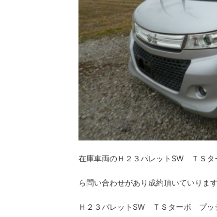
在庫車両のＨ２３パレットSW ＴＳタ
ら問い合わせがあり成約頂いていりま
Ｈ２３パレットSW ＴＳターボ プッ