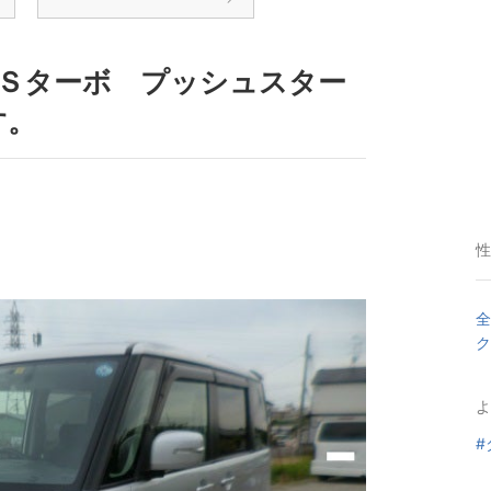
ＴＳターボ プッシュスター
す。
性
全
ク
よ
#