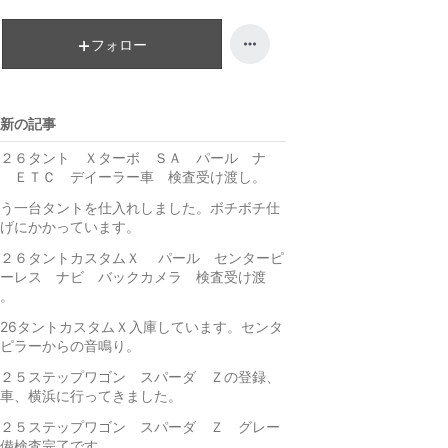
降
フォロー
新の記事
２６タント Ｘターボ ＳＡ パール ナ
 ＥＴＣ デイーラー車 検査受け渡し。
う一台タントを仕入れしました。ボチボチ仕
げにかかっています。
Ｈ２６タントカスタムＸ パール センターピ
ーレス ナビ バックカメラ 検査受け渡
。
26タントカスタムＸ入庫しています。センタ
ピラーからの音鳴り。
２５ステップワゴン スパーダ Ｚの登録、
車、横浜に行ってきました。
２５ステップワゴン スパーダ Ｚ グレー
備検査完了です。