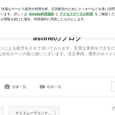
受け再挑戦
芸能人ブログ
人気ブログ
新規登録
ログ
ります。 | asfineのブログ
asfineのブログ
ンによる販売をさせて頂いております。良質な車両をできるだ
な自社ローンの取り扱いございます。注文車両、通常のオート
画像一覧
動画一覧
プ
Ｈ２３ムーヴコンテ Ｘスペシャル 予備検査完了しています。