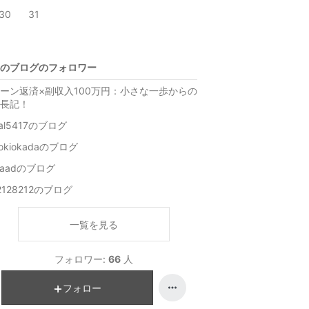
30
31
のブログのフォロワー
ーン返済×副収入100万円：小さな一歩からの
長記！
eal5417のブログ
nokiokadaのブログ
raadのブログ
2128212のブログ
一覧を見る
フォロワー:
66
人
フォロー