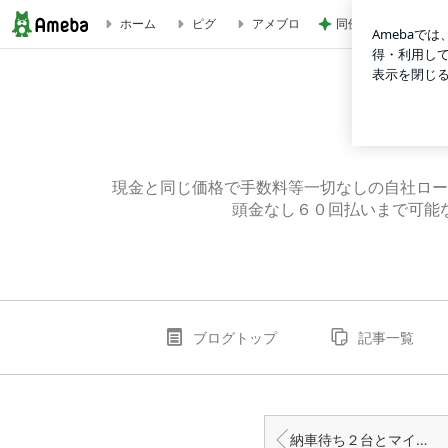
同僚と上司の気持ち
ホーム
ピグ
アメブロ
Ｈ２３パレットSW ＴＳターボ プッシュスタート 成約頂いてお
現金と同じ価格で手数料等一切なしの自社ロー
頭金なし６０回払いまで可能
ブログトップ
記事一覧
納車待ち２台とマイカーを洗車しました。