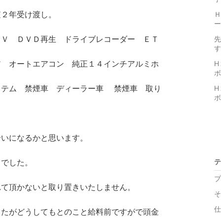
査２年受け渡し。
Ｈ
ー
ＴＶ ＤＶＤ再生 ドライブレコーダー ＥＴ
先
す
ア オートエアコン 純正１４インチアルミホ
H
ボ
ステム 禁煙車 ディーラー車 禁煙車 取り
H
ボ
合いになるかと思います。
とでした。
テ
ブ
れて頂かないと取り置きいたしません。
そ
仕
したがどうしてもとのこと給料前ですがで頭金