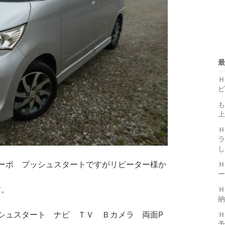
最
Ｈ
ビ
も
上
ラ
し
ーボ プッシュスタートですがリピーター様か
Ｈ
ー
す。
Ｈ
納
シュスタート ナビ ＴＶ Ｂカメラ 両面P
Ｈ
予