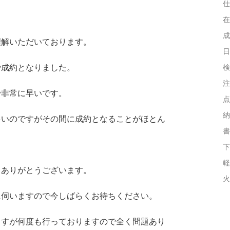
仕
在
成
理解いただいております。
日
で成約となりました。
検
注
で非常に早いです。
点
納
多いのですがその間に成約となることがほとん
書
下
軽
きありがとうございます。
火
に伺いますので今しばらくお待ちください。
ますが何度も行っておりますので全く問題あり