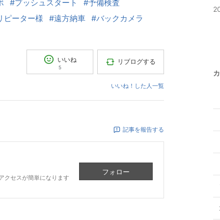
ボ
#プッシュスタート
#予備検査
2
リピーター様
#遠方納車
#バックカメラ
いいね
リブログする
5
カ
いいね！した人一覧
記事を報告する
フォロー
アクセスが簡単になります