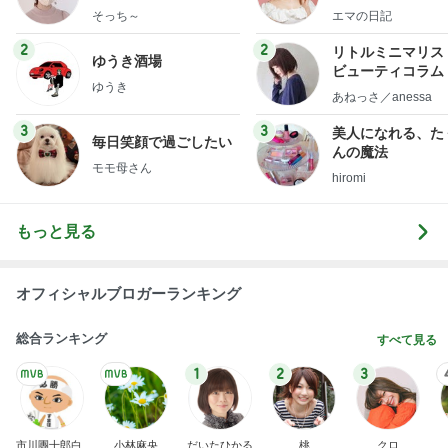
献立
社売却セカンドラ
そっち～
エマの日記
フ】
2
2
リトルミニマリス
ゆうき酒場
ビューティコラム 
ゆうき
little minimalist'
あねっさ／anessa
uty colum
3
3
美人になれる、た
毎日笑顔で過ごしたい
んの魔法
モモ母さん
hiromi
もっと見る
オフィシャルブロガーランキング
総合ランキング
すべて見る
1
2
3
市川團十郎白
小林麻央
だいたひかる
桃
クロ