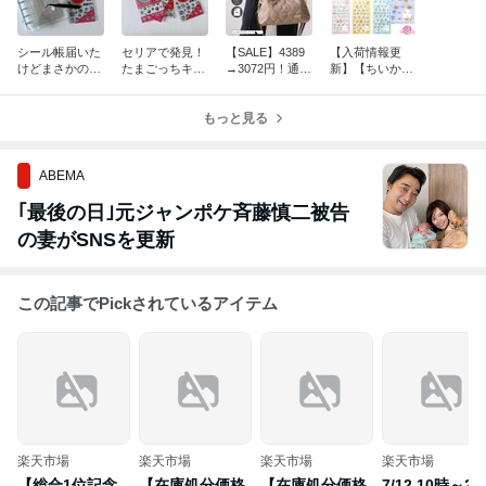
シール帳届いた
セリアで発見！
【SALE】4389
【入荷情報更
けどまさかの展
たまごっちキラ
→3072円！通勤
新】【ちいか
開に。。。
キラシール、売
に便利なキルテ
わ】ボンボンド
り場はどこ？徹
ィングトートが
ロップシール再
底解説
もっと見る
お買い得だよ
入荷速報！どこ
で買える？
ABEMA
｢最後の日｣元ジャンポケ斉藤慎二被告
の妻がSNSを更新
この記事でPickされているアイテム
楽天市場
楽天市場
楽天市場
楽天市場
【総合1位記念
【在庫処分価格
【在庫処分価格
7/12 10時～24