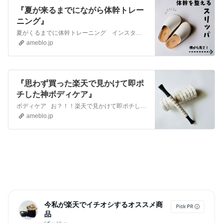
『夏が来るまでにながら体幹トレー
ニング』
夏がくるまでに体幹トレーニング インスタなどでよく見かける履くだけで体幹トレーニングできるスリッパ、買ってみたよ。カラダグイーーーーーン！夏に向けて少…
ameblo.jp
『思わず買った楽天で見かけて即ポ
チした神ボディケア』
ボディケア お？！！楽天で見かけて即ポチしたフォームローラーのセット。 白でかわいいインテリアにも馴染むよー♡子育てママさん！！これ、子供を…
ameblo.jp
今私が楽天でイチオシするオススメ商
品