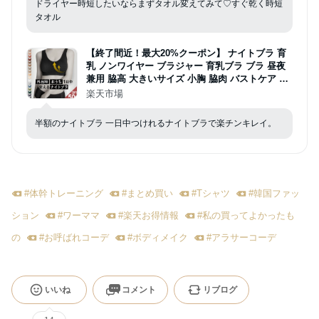
ドライヤー時短したいならまずタオル変えてみて♡すぐ乾く時短
タオル
【終了間近！最大20%クーポン】 ナイトブラ 育
乳 ノンワイヤー ブラジャー 育乳ブラ ブラ 昼夜
兼用 脇高 大きいサイズ 小胸 脇肉 バストケア 谷
間 盛れる スポーツブラ スポブラ ヨガ 産後 楽 無
楽天市場
地 痛くない バンビウォーター 夏
半額のナイトブラ 一日中つけれるナイトブラで楽チンキレイ。
#
体幹トレーニング
#
まとめ買い
#
Tシャツ
#
韓国ファッ
ション
#
ワーママ
#
楽天お得情報
#
私の買ってよかったも
の
#
お呼ばれコーデ
#
ボディメイク
#
アラサーコーデ
いいね
コメント
リブログ