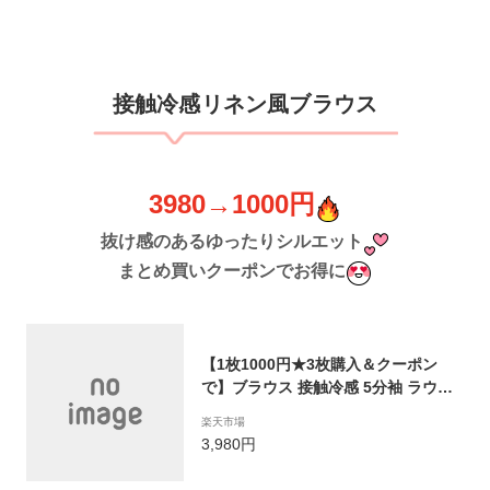
次発送】【送料無料】メ込1
​接触冷感リネン風ブラウス
3980→1000円
抜け感のあるゆったりシルエット
まとめ買いクーポンでお得に
【1枚1000円★3枚購入＆クーポン
で】ブラウス 接触冷感 5分袖 ラウン
ドネック 麻風 オーバーサイズ ゆるシ
楽天市場
ルエット Tシャツ ナチュラル レディ
3,980円
ース韓国ファッション 2023春夏新作
【angtp306-331】【予約販売：8月3