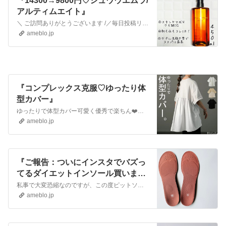
『14300→9800円♡シュウウエムラ/
アルティムエイト』
＼ ご訪問ありがとうございます /／毎日投稿リアルコーデはほぼ全身楽天楽天リアルタイムランキングからいいものセレクトズボラ家事と100均が大好物( '༥' …
ameblo.jp
『コンプレックス克服♡ゆったり体
型カバー』
ゆったりで体型カバー可愛く優秀で楽ちん❤️おしゃれなのにゆったり体型カバーTシャツ 「コンプレックス克服」 体型カバー ■一部7月下旬入荷 バックギャザー…
ameblo.jp
『ご報告：ついにインスタでバズっ
てるダイエットインソール買いまし
た』
私事で大変恐縮なのですが、この度ピットソールを購入した事をしましたことを、ご報告させていただきます。コレ、ご存知ですか？インスタで今めちゃくちゃバズってて、大…
ameblo.jp