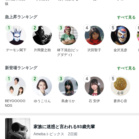
猿
急上昇ランキング
すべて見る
1
2
3
4
5
デーモン閣下
片岡愛之助
林下清志(ビッ
沢田聖子
金沢克彦
グダディ)
新登場ランキング
すべて見る
1
2
3
4
5
BEYOOOOO
ゆうこりん
島倉りか
石 安伊
蒼井心音
NDS
家族に迷惑と言われる93歳先輩
Amebaトピックス
2日前