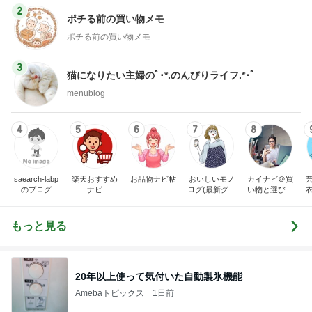
2
ポチる前の買い物メモ
ポチる前の買い物メモ
3
猫になりたい主婦のﾟ･*.のんびりライフ.*･ﾟ
menublog
4
5
6
7
8
saearch-labp
楽天おすすめ
お品物ナビ帖
おいしいモノ
カイナビ＠買
のブログ
ナビ
ログ(最新グル
い物と選び方
メや便利グッ
の比較ナビ
ズ紹介)
もっと見る
20年以上使って気付いた自動製氷機能
Amebaトピックス
1日前