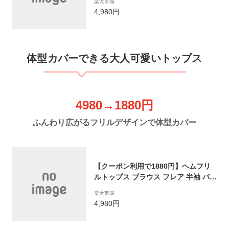
楽天市場
ーバーサイズ ショーツ カジュアル 韓
4,980円
国【angse304-761】【予約販売：8
月3日入荷予定順次発送】【送料無
料】メ込2
​体型カバーできる大人可愛いトップス
4980→1880円
ふんわり広がるフリルデザインで体型カバー
【クーポン利用で1880円】ヘムフリ
ルトップス ブラウス フレア 半袖 パフ
スリーブ トップス レディース 体型カ
楽天市場
バー フリーサイズ メール便 2023春夏
4,980円
新作 【angtp304-344】【予約販売：
5営業日以内発送/7月27日入荷予定順