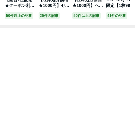
★クーポン利用
★1000円】セッ
★1000円】ヘム
限定【1枚998
で2980円】新タ
トアップ レディ
フリルトップス
★3枚購入＆ク
50件以上の記事
25件の記事
50件以上の記事
41件の記事
イプ追加！ ラッ
ース ルームウェ
ブラウス フレア
ーポンで】ブ
シュガード オー
ア 上下セット
半袖 パフスリー
ウス 接触冷感 
ルインワン 水陸
ワッフル 長袖
ブ トップス レ
分袖 ラウンド
両用 ショート/
半袖 ゆったり
ディース 体型カ
ック 麻風 オー
ロング フリルシ
オーバーサイズ
バー フリーサイ
バーサイズ ゆ
ョルダー レディ
ショーツ カジュ
ズ メール便 202
シルエット T
ース 二の腕カバ
アル 韓国【ang
3春夏新作 【an
ャツ ナチュラ
ー 水着 おすす
se304-761】
gtp304-344】
レディース韓
め おしゃれ 202
【7営業日以内
【7営業日以内
ファッション 2
3春夏新作【ang
発送予定】【送
発送予定】【送
23春夏新作【a
wp304-586】
料無料】メ込2
料無料】メ込1
gtp306-331】
【予約販売：7/1
【予約販売：7
0〜7/17発送予
月27日入荷予
定】【送料無
順次発送】【
料】メ込1
料無料】メ込2