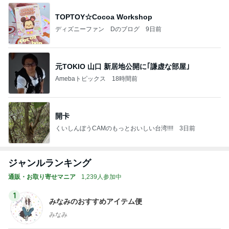
TOPTOY☆Cocoa Workshop
ディズニーファン Dのブログ
9日前
元TOKIO 山口 新居地公開に｢謙虚な部屋｣
Amebaトピックス
18時間前
開卡
くいしんぼうCAMのもっとおいしい台湾!!!!
3日前
ジャンルランキング
通販・お取り寄せマニア
1,239人参加中
1
みなみのおすすめアイテム便
みなみ