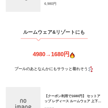
ング フリルショルダー レディース 二
6,980円
の腕カバー 水着 おすすめ おしゃれ 2
023春夏新作【angwp304-586】【予
約販売：8月3日入荷予定順次発送】
【送料無料】メ込1
ルームウェア&リゾートにも
4980→1680円
プールのあとなんかにもサラッと着れそう
【クーポン利用で1680円】 セットア
ップ レディース ルームウェア 上下セ
ット ワッフル 長袖 半袖 ゆったり オ