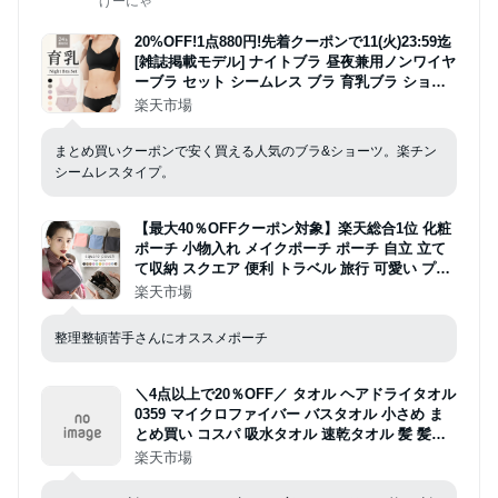
げーにゃ
20%OFF!1点880円!先着クーポンで11(火)23:59迄
[雑誌掲載モデル] ナイトブラ 昼夜兼用ノンワイヤ
ーブラ セット シームレス ブラ 育乳ブラ ショー
ツセット ノンワイヤー 無縫製 上下セット レディ
楽天市場
ース下着 脇高 締付け感なし 谷間 おやすみブラ
リラックスブラ 産後
まとめ買いクーポンで安く買える人気のブラ&ショーツ。楽チン
シームレスタイプ。
【最大40％OFFクーポン対象】楽天総合1位 化粧
ポーチ 小物入れ メイクポーチ ポーチ 自立 立て
て収納 スクエア 便利 トラベル 旅行 可愛い プレ
ゼント コンパクト バッグインバッグ スクエアポ
楽天市場
ーチ 父の日 プレゼント おしゃれ
整理整頓苦手さんにオススメポーチ
＼4点以上で20％OFF／ タオル ヘアドライタオル
0359 マイクロファイバー バスタオル 小さめ ま
とめ買い コスパ 吸水タオル 速乾タオル 髪 髪の
毛 吸水 速乾 水泳 家事 時短 ドライタオル スリム
楽天市場
ミニバスタオル ヘアタオル