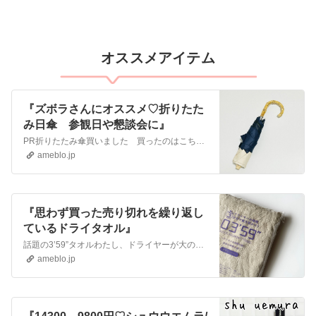
オススメアイテム
『ズボラさんにオススメ♡折りたた
み日傘 参観日や懇談会に』
PR​折りたたみ傘買いました 買ったのはこちらついに買った折りたたみ。かわいい♡持ち手バンブーお気に入り♡Pick Item日傘 折りたたみ 完全遮光 晴雨兼…
ameblo.jp
『思わず買った売り切れを繰り返し
ているドライタオル』
話題の​3’59”タオルわたし、ドライヤーが大の苦手でヒルナンデスで紹介されていたというこちらのタオルを購入しました。3’59”ドライヤーを3分台で乾かそうと…
ameblo.jp