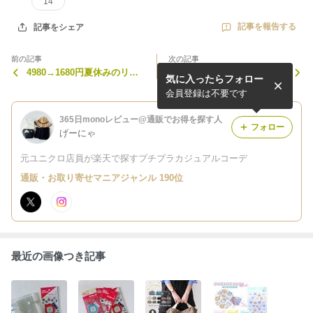
14
記事を報告する
記事をシェア
前の記事
次の記事
4980→1680円夏休みのリゾ
思わず買った楽天で見かけて
気に入ったらフォロー
ートにもあったら便利な激カ
即ポチした神ボディケア
ワ細見えルームウェア
会員登録は不要です
365日monoレビュー@通販でお得を探す人
フォロー
げーにゃ
元ユニクロ店員が楽天で探すプチプラカジュアルコーデ
通販・お取り寄せマニアジャンル 190位
最近の画像つき記事