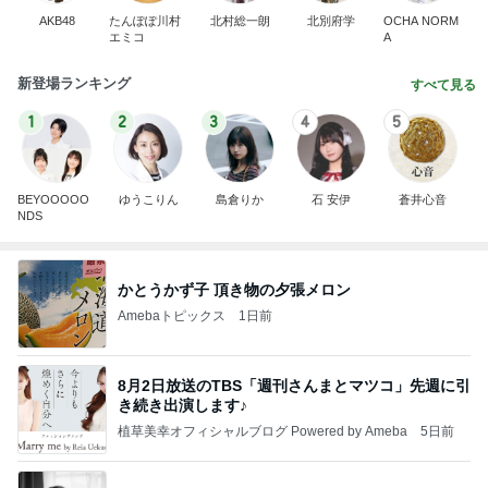
AKB48
たんぽぽ川村
北村総一朗
北別府学
OCHA NORM
エミコ
A
新登場ランキング
すべて見る
1
2
3
4
5
BEYOOOOO
ゆうこりん
島倉りか
石 安伊
蒼井心音
NDS
かとうかず子 頂き物の夕張メロン
Amebaトピックス
1日前
8月2日放送のTBS「週刊さんまとマツコ」先週に引
き続き出演します♪
植草美幸オフィシャルブログ Powered by Ameba
5日前