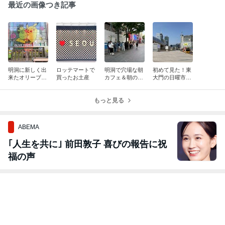
最近の画像つき記事
明洞に新しく出
ロッテマートで
明洞で穴場な朝
初めて見た！東
来たオリーブヤ
買ったお土産
カフェ＆朝の明
大門の日曜市場
ングタウンで買
洞で色々と気に
と東大門ファッ
ったもの
なったこと
ションタウン 夏
もっと見る
季休業 休業情報
ABEMA
｢人生を共に｣ 前田敦子 喜びの報告に祝
福の声