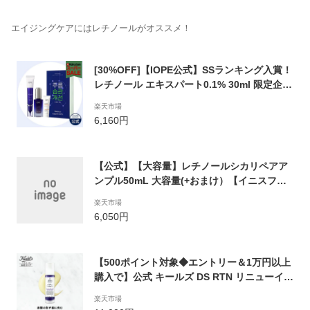
エイジングケアにはレチノールがオススメ！
[30%OFF]【IOPE公式】SSランキング入賞！
レチノール エキスパート0.1% 30ml 限定企画
セット【アイオペ】ビタミンA 純粋レチノー
楽天市場
ル エイジングケア 毛穴のたるみ ★ステム3ア
6,160円
ンプル30ml 現品サイズ+日焼け止め10ml付き
【公式】【大容量】レチノールシカリペアア
ンプル50mL 大容量(+おまけ）【イニスフリ
ー】【韓国直営店】【韓国コスメ】毛穴 ニキ
楽天市場
ビ レチノール シカ ㇾチグリ 水分 グリーンテ
6,050円
ィー
【500ポイント対象◆エントリー＆1万円以上
購入で】公式 キールズ DS RTN リニューイン
グ セラム/ 50ml / 美容液 / kiehl's kiehls 送料
楽天市場
無料 ギフト 誕生日 プレゼント 結婚祝い プチ