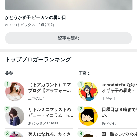
かとうかず子 ピーカンの暑い日
Amebaトピックス
16時間前
記事を読む
トップブロガーランキング
美容
子育て
1
1
（旧アカウント）エマ
kosodatefulな毎
ブログ【アラフォー会
オギャ子の暴走～
社売却セカンドライ
エマの日記
オギャ子
フ】
2
2
リトルミニマリストの
日曜日は９時まで
ビューティコラム The
い。
little minimalist's bea
あねっさ／anessa
あべかわ
uty colum
3
3
美人になれる、たくさ
四十路シンパパの