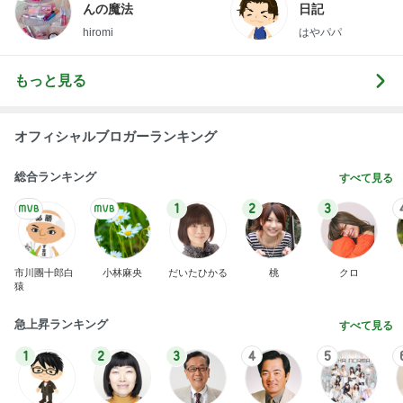
んの魔法
日記
hiromi
はやパパ
もっと見る
オフィシャルブロガーランキング
総合ランキング
すべて見る
1
2
3
市川團十郎白
小林麻央
だいたひかる
桃
クロ
猿
急上昇ランキング
すべて見る
1
2
3
4
5