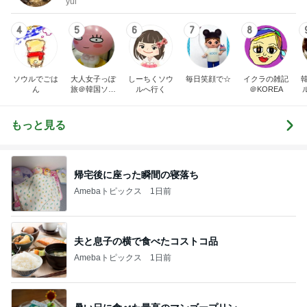
yui
4
5
6
7
8
ソウルでごは
大人女子っぽ
しーちくソウ
毎日笑顔で☆
イクラの雑記
ん
旅＠韓国ソウ
ルへ行く
＠KOREA
ル♡旅と毎日
韓
あれこれ日記
もっと見る
帰宅後に座った瞬間の寝落ち
Amebaトピックス
1日前
夫と息子の横で食べたコストコ品
Amebaトピックス
1日前