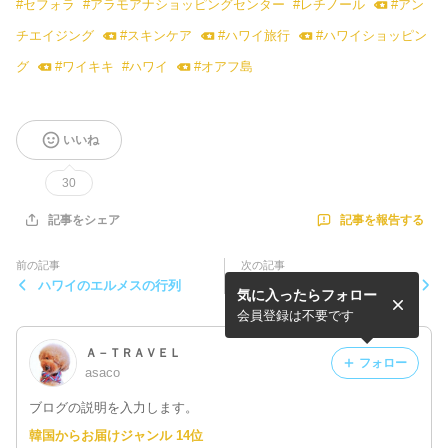
#
セフォラ
#
アラモアナショッピングセンター
#
レチノール
#
アン
チエイジング
#
スキンケア
#
ハワイ旅行
#
ハワイショッピン
グ
#
ワイキキ
#
ハワイ
#
オアフ島
いいね
30
記事を報告する
記事をシェア
前の記事
次の記事
ハワイのエルメスの行列
アラモアナでご飯といえば我
気に入ったらフォロー
が家定番のカリフォルニアピ
ザキッチン
会員登録は不要です
Ａ－ＴＲＡＶＥＬ
フォロー
asaco
ブログの説明を入力します。
韓国からお届けジャンル 14位