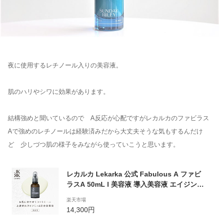
夜に使用するレチノール入りの美容液。
肌のハリやシワに効果があります。
結構強めと聞いているので A反応が心配ですがレカルカのファビラス
Aで強めのレチノールは経験済みだから大丈夫そうな気もするんだけ
ど 少しづつ肌の様子をみながら使っていこうと思います。
レカルカ Lekarka 公式 Fabulous A ファビ
ラスA 50mL l 美容液 導入美容液 エイジング
ケア たるみ レチノール アスコルビン酸 リポ
楽天市場
ソーム バクチオール パルミチン酸レチノール
14,300円
保湿 正規品 プレゼント 誕生日 彼女 ギフト