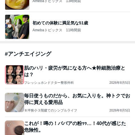
Amebaトピックス
13時間前
初めての体験に満足気な51歳
Amebaトピックス
11時間前
#
アンチエイジング
肌のハリ・疲労が気になる方へ★幹細胞治療と
は？
フレッシュホンドクター整形外科
2026年8月5日
毎日使うものだから、お気に入りを。神トクでお
得に買える愛用品
８坪狭小３階建てのシンプルライフ
2026年8月5日
これが！噂の！ババアの粉ｯｯ…！40代が感じた
危険性。