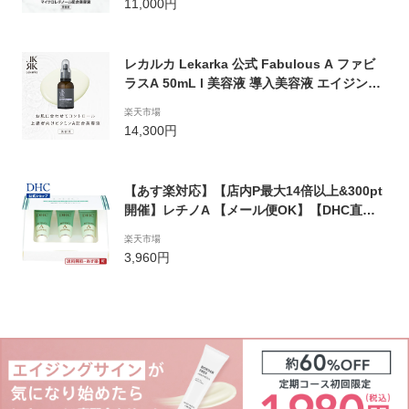
11,000円
ギフト ラッピング 化粧品 女性 しわ たるみ
ハリ レチノール 保湿 コスメ ビタミン
レカルカ Lekarka 公式 Fabulous A ファビ
ラスA 50mL l 美容液 導入美容液 エイジング
ケア たるみ レチノール アスコルビン酸 リポ
楽天市場
ソーム バクチオール パルミチン酸レチノール
14,300円
保湿 正規品 プレゼント 誕生日 彼女 ギフト
高級 デパコス 送料無料
【あす楽対応】【店内P最大14倍以上&300pt
開催】レチノA 【メール便OK】【DHC直
販】送料無料 DHC薬用レチノAエッセンス |
楽天市場
dhc ディーエイチシー 化粧品 レチノール 美
3,960円
容液 顔 スキンケア 毛穴 プラセンタ 保湿クリ
ーム 目元美容液 アイクリーム 目元 アイケア
シミケア