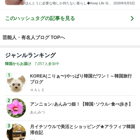
ほんとうに必要な物しか持たない暮らし◆Keep Life Simpl
2026年8月5日
e◆〜インテリアのきろく〜
このハッシュタグの記事を見る
芸能人・有名人ブログ TOPへ
ジャンルランキング
韓国からお届け
7,057人参加中
1
KOREA(こりぁ〜)やっぱり韓国だワン！～韓国旅行
ブログ
ＨＡＬＥ
2
アンニョン♪あんみつ姫！【韓国･ソウル･食べ歩き】
あんみつ
3
月イチソウルで美活とショッピング★アラフィフ韓国
滞在記