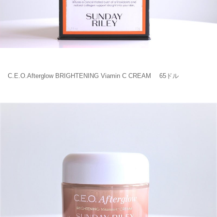
C.E.O.Afterglow BRIGHTENING Viamin C CREAM 65ドル