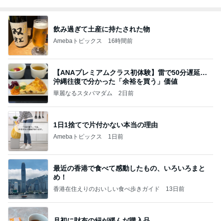
飲み過ぎて土産に持たされた物
Amebaトピックス
16時間前
【ANAプレミアムクラス初体験】雷で50分遅延…
沖縄往復で分かった「余裕を買う」価値
華麗なるスタバマダム
2日前
1日1捨てで片付かない本当の理由
Amebaトピックス
1日前
最近の香港で食べて感動したもの、いろいろまと
め！
香港在住えりのおいしい食べ歩きガイド
13日前
月初に財布の紐が緩んだ購入品