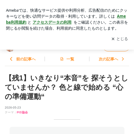
色彩心理 | 17タイプイメージカラー講師 相田亜希子
アプリをダウンロードして
ブログの更新通知
を受け取りまし
開く
ょう。
17タイプイメージカラー講師 相田亜希子
フォロー
前の記事へ
一覧
次の記事へ
【残1】いきなり“本音”を 探そうとし
ていませんか？ 色と線で始める “心
の準備運動“
2026-05-23
テーマ：
PIS協会