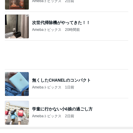
2026/07/28(K) 4本
何でかな？何でだろ？
11日前
ジャンルランキング
鳥との生活
5,155人参加中
1
魅惑のここっとライフ
ここっとさん
2
ジュエルパラキート
いっとく
3
うずら ぽってり してます。
林山キネマ
4
5
6
7
8