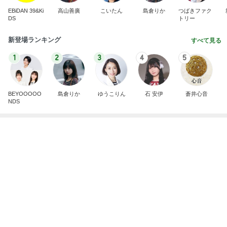
捨てたらお金がかかる不用品の値段
Amebaトピックス
1日前
悲しすぎて立ち直れない。
クロオフィシャルブログPowered by Ameba
1日前