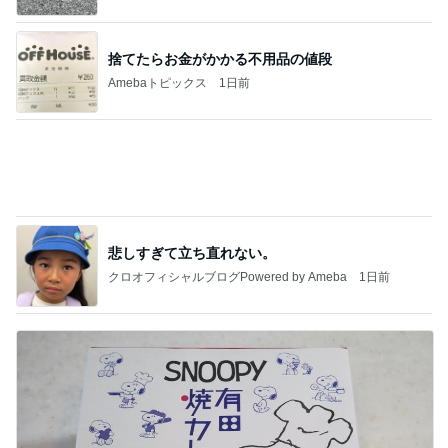
高橋英樹 蓼科の心地よい山の風
Amebaトピックス
1日前
私達が何も言えなくなる事を楽しみにしていまー
す｡
最後の悪あがき
2日前
優雅な一日じゃなく片付けの一日
Amebaトピックス
10時間前
きっと高市ってこの時代に嘘、誤魔化し、はぐらか
しても【バレない】【通用する】とでも思ってたん
だろ
広報 いぬねこ本舗
9日前