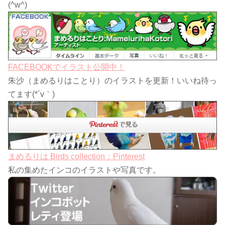
(^w^)
FACEBOOKでイラスト公開中！
朱沙（まめるりはことり）のイラストを更新！いいね待っ
てます(*´v｀)
まめるりは Birds collection：Pinterest
私の集めたインコのイラストや写真です。