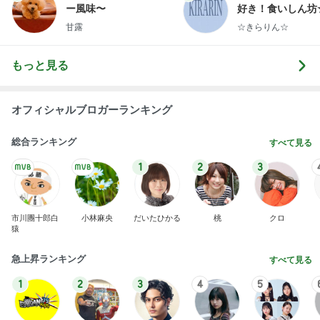
親友の+100円のピーマンマシマシ
Amebaトピックス
1日前
2026/07/28(K) 4本
何でかな？何でだろ？
11日前
だいた 購入せず帰るもネットで購入
Amebaトピックス
1日前
明日は1人で
だいたひかるオフィシャルブログ Powered by Ame
1日前
ba