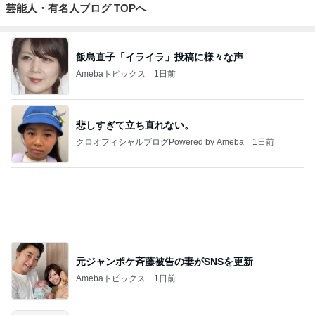
さすらいの木
Parrot Paradis
ペットショッ
鳥の保護活動/
HSS型HSPの
枯らしチュン
eの日々
プ イノウエの
TSUBASAみら
ための愛鳥ヒ
次郎
最新入荷情報
くる日記
ーリングルー
ム「ことり
庵」
もっと見る