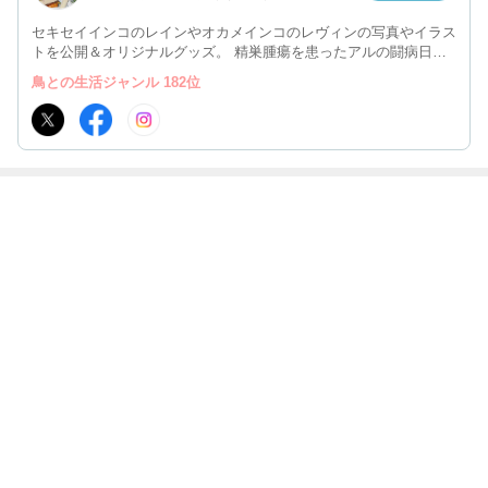
セキセイインコのレインやオカメインコのレヴィンの写真やイラス
トを公開＆オリジナルグッズ。 精巣腫瘍を患ったアルの闘病日記
やオカメインコのレヴィン、コザクラインコのレイ、セキセイのレ
鳥との生活ジャンル 182位
ティ、マメのレミィ、マメルリハのレンリも。 詳細はプロフィー
ル写真♪
最近の画像つき記事
オカメインコの
青菜を食べるセ
マルチタスクな
フードカバーを
レヴィンちゃ
キセイインコの
オカメインコの
かじるオカメイ
ん、水浴び
レインちゃん。
レヴィンちゃん
ンコのレヴィン
ちゃん
もっと見る
ABEMA