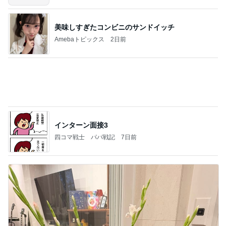
5年間で数回しか見ないテレビ契約
Amebaトピックス
1日前
20260803 鬼郁隊4人衆で中ちゃん釣行 写メ
中ちゃんのブログ
1日前
假屋崎省吾 にんにく6個分のもつ鍋
Amebaトピックス
21時間前
業務用アイスどこに売ってる？ロッテやタカナシ等
安い市販の2リットルアイスは業務スーパーやシャ
トレ
AKO | Smart Life
8日前