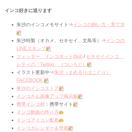
インコ好きに送ります
朱沙のインコメモサイト⇒
インコの飼い方・育て方
朱沙特製（オカメ、セキセイ、文鳥等）⇒
インコの
LINEスタンプ
ツィッター インコボット(bot)
/
セキセイインコ
レティの「Twilog」（ついろぐ）
イラスト更新中⇒
朱沙（まめるりはことり）
FACEBOOK
朱沙のインコストア
インコさん画像アップ掲示板
携帯インコ村
：携帯サイト
インコ動画の作り方
インコアイコン配布
インコカレンダー＆壁紙