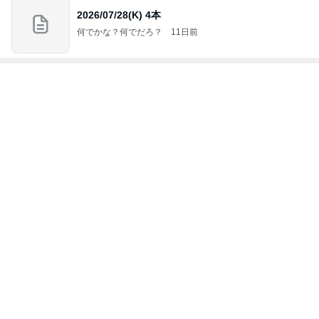
トップブロガーランキング
旅行
インテリア&DIY
1
1
「吉田さんちのファミ
おうちと暮らしの
リー日記」Powered b
ピ 〜HOME&LI
y Ameba 吉田さんファ
吉田さんファミリー
yuki (ドキ子）
ミリーオフィシャルブ
ログ
2
2
☆やまあこ☆さんのデ
ほんとうに必要な
ィズニー日記
か持たない暮らし
ep Life Simple
☆やまあこ☆
yukiko
ンテリアのきろく
3
3
日々是甘露2〜ディズニ
１００均・カルデ
ー風味〜
好き！食いしん坊