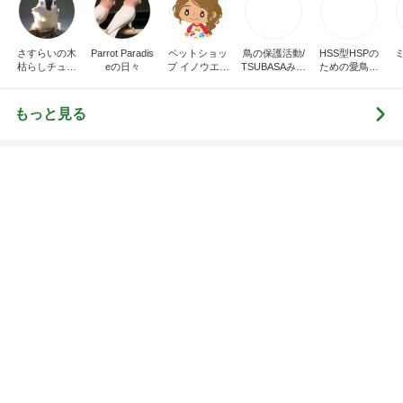
DS
トリー
新登場ランキング
すべて見る
1
2
3
4
5
BEYOOOOO
島倉りか
ゆうこりん
石 安伊
蒼井心音
NDS