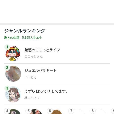
らりん☆のブログ
甘露
☆きらりん☆
もっと見る
オフィシャルブロガーランキング
総合ランキング
すべて見る
1
2
3
市川團十郎白
小林麻央
だいたひかる
桃
クロ
猿
急上昇ランキング
すべて見る
1
2
3
4
5
EBiDAN 39&Ki
高山善廣
こいたん
島倉りか
つばきファク