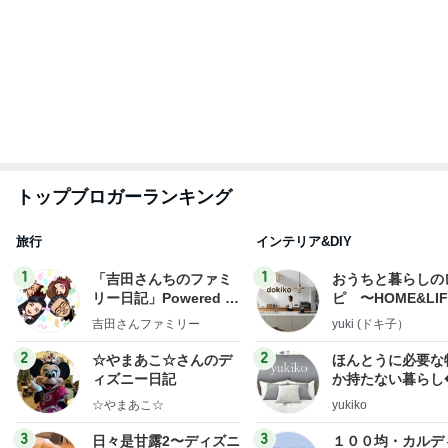
娘3人と孫姫との嬉しい女子会
Amebaトピックス
1日前
横浜SOGOうまいもの大会
nanaオフィシャルブログ Powered by Ameba
11日前