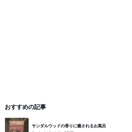
飯島直子「イライラ」投稿に様々な声
Amebaトピックス
1日前
悲しすぎて立ち直れない。
クロオフィシャルブログPowered by Ameba
1日前
元ジャンポケ斉藤被告の妻がSNSを更新
Amebaトピックス
1日前