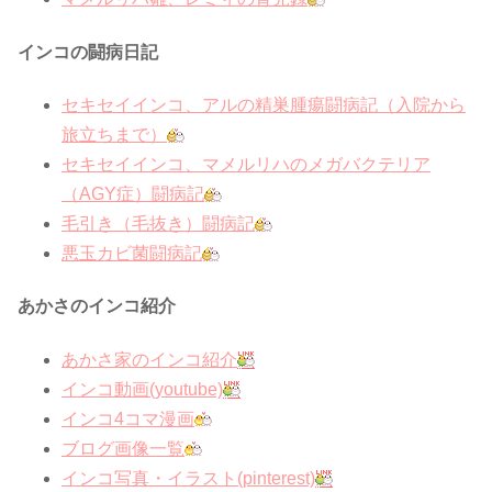
インコの闘病日記
セキセイインコ、アルの精巣腫瘍闘病記（入院から
旅立ちまで）
セキセイインコ、マメルリハのメガバクテリア
（AGY症）闘病記
毛引き（毛抜き）闘病記
悪玉カビ菌闘病記
あかさのインコ紹介
あかさ家のインコ紹介
インコ動画(youtube)
インコ4コマ漫画
ブログ画像一覧
インコ写真・イラスト(pinterest)