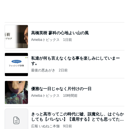
30代女子が毎日持ち歩く愛用品
Amebaトピックス
1日前
今週から停電が始まる?! 片山さつき大臣の警告がE
BS、RV、そしてGESARA宣言が⁈
心の道標【旧：ヤ～ベェのブログ】
7時間前