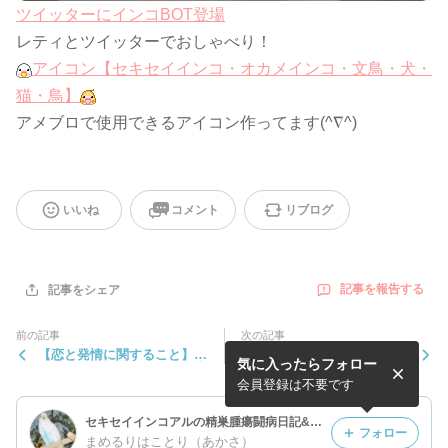
ツイッターにインコBOT登場
レティとツイッターでおしゃべり！
アイコン【セキセイインコ・オカメインコ・文鳥・犬・
猫・鳥】
アメブロで使用できるアイコン作ってます(^∇^)
いいね
コメント
リブログ
記事を報告する
記事をシェア
前の記事
次の記事
【恋と発情に関すること】イ
【生活に関すること】インコ
気に入ったらフォロー
ンコちゃんと暮らしている上
ちゃんと暮らしている上で役
で役に立つかもしれない情報
に立つかもしれない情報
会員登録は不要です
セキセイインコアルの精巣腫瘍闘病日記&オカメインコレヴィン/セキセイインコレイン
フォロー
まめるりはことり（あかさ）